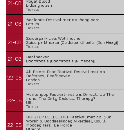
Royal Blood
21-08
Biddinghuizen
Tickets
Badlands Festival met o.a. Bongloard
21-08
Lottum
Tickets
Zuiderpark Live: Wolfmother
21-08
Zuiderparktheater (Zuiderparktheater (Den Haag))
Tickets
Deafheaven
21-08
Doornroosje (Doornroosje (Nijmegen))
All Points East Festival Festival met o.a.
Deftones, Deafheaven
22-08
London
Tickets
Huntenpop Festival met o.a. Di-rect, Up The
Irons, The Dirty Daddies, Therapy?
22-08
Ulft
Tickets
DUISTER COLLECTIEF Festival met o.a. Sun
Worship, Doodseskader, Alkerdeel, Ggu:ll,
22-08
Modder, Terzij De Horde
Utrecht