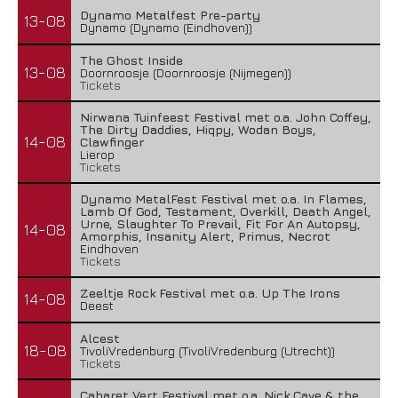
Dynamo Metalfest Pre-party
13-08
Dynamo (Dynamo (Eindhoven))
The Ghost Inside
13-08
Doornroosje (Doornroosje (Nijmegen))
Tickets
Nirwana Tuinfeest Festival met o.a. John Coffey,
The Dirty Daddies, Hiqpy, Wodan Boys,
14-08
Clawfinger
Lierop
Tickets
Dynamo MetalFest Festival met o.a. In Flames,
Lamb Of God, Testament, Overkill, Death Angel,
Urne, Slaughter To Prevail, Fit For An Autopsy,
14-08
Amorphis, Insanity Alert, Primus, Necrot
Eindhoven
Tickets
Zeeltje Rock Festival met o.a. Up The Irons
14-08
Deest
Alcest
18-08
TivoliVredenburg (TivoliVredenburg (Utrecht))
Tickets
Cabaret Vert Festival met o.a. Nick Cave & the