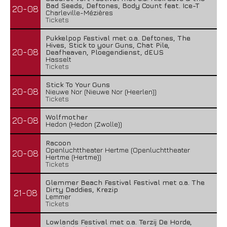
Bad Seeds, Deftones, Body Count feat. Ice-T
20-08
Charleville-Mézières
Tickets
Pukkelpop Festival met o.a. Deftones, The
Hives, Stick to your Guns, Chat Pile,
20-08
Deafheaven, Ploegendienst, dEUS
Hasselt
Tickets
Stick To Your Guns
20-08
Nieuwe Nor (Nieuwe Nor (Heerlen))
Tickets
Wolfmother
20-08
Hedon (Hedon (Zwolle))
Racoon
Openluchttheater Hertme (Openluchttheater
20-08
Hertme (Hertme))
Tickets
Glemmer Beach Festival Festival met o.a. The
Dirty Daddies, Krezip
21-08
Lemmer
Tickets
Lowlands Festival met o.a. Terzij De Horde,