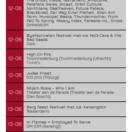
Paleface Swiss, Alcest, Orbit Culture,
12-08
Northlane, Deafheaven, Future Palace,
Blackbraid, Der Weg Einer Freiheit, Alien Ant
Farm, Municipal Waste, Thundermother, From
Fall To Spring, Misery Index, Parasite inc., Groza
Dinkelsbühl
Øyafestivalen Festival met o.a. Nick Cave & the
12-08
Bad Seeds
Oslo
High On Fire
12-08
TivoliVredenburg (TivoliVredenburg (Utrecht))
Tickets
Judas Priest
12-08
013 (013 (Tilburg))
Ntjam Rosie - Who I Am
12-08
Theater aan de Parade (Theater aan de Parade
(Den Bosch))
Berg Feest Festival met o.a. Kensington
13-08
Tessenderlo
In Flames + Employed To Serve
13-08
OM (OM (Seraing))