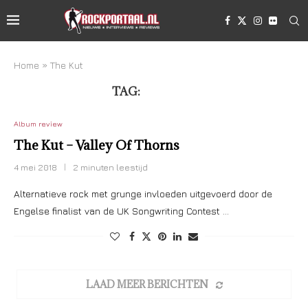
Home
»
The Kut
TAG:
THE KUT
Album review
The Kut – Valley Of Thorns
4 mei 2018
2 minuten leestijd
Alternatieve rock met grunge invloeden uitgevoerd door de
Engelse finalist van de UK Songwriting Contest …
LAAD MEER BERICHTEN