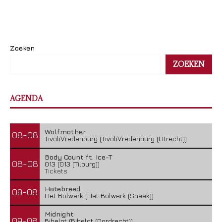
Zoeken
ZOEKEN
AGENDA
Wolfmother
08-08
TivoliVredenburg (TivoliVredenburg (Utrecht))
Body Count ft. Ice-T
08-08
013 (013 (Tilburg))
Tickets
Hatebreed
09-08
Het Bolwerk (Het Bolwerk (Sneek))
Midnight
09-08
Bibelot (Bibelot (Dordrecht))