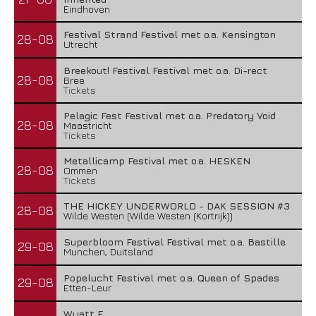
Eindhoven
Festival Strand Festival met o.a. Kensington
28-08
Utrecht
Breekout! Festival Festival met o.a. Di-rect
28-08
Bree
Tickets
Pelagic Fest Festival met o.a. Predatory Void
28-08
Maastricht
Tickets
Metallicamp Festival met o.a. HESKEN
28-08
Ommen
Tickets
THE HICKEY UNDERWORLD - DAK SESSION #3
28-08
Wilde Westen (Wilde Westen (Kortrijk))
Superbloom Festival Festival met o.a. Bastille
29-08
Munchen, Duitsland
Popelucht Festival met o.a. Queen of Spades
29-08
Etten-Leur
Wyatt E.