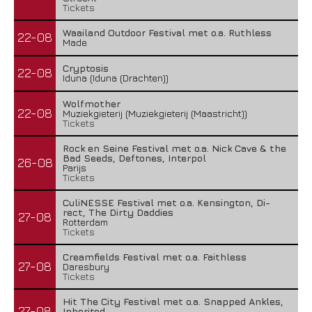
Tickets
Waailand Outdoor Festival met o.a. Ruthless
22-08
Made
Cryptosis
22-08
Iduna (Iduna (Drachten))
Wolfmother
22-08
Muziekgieterij (Muziekgieterij (Maastricht))
Tickets
Rock en Seine Festival met o.a. Nick Cave & the
Bad Seeds, Deftones, Interpol
26-08
Parijs
Tickets
CuliNESSE Festival met o.a. Kensington, Di-
rect, The Dirty Daddies
27-08
Rotterdam
Tickets
Creamfields Festival met o.a. Faithless
27-08
Daresbury
Tickets
Hit The City Festival met o.a. Snapped Ankles,
27-08
Inherited