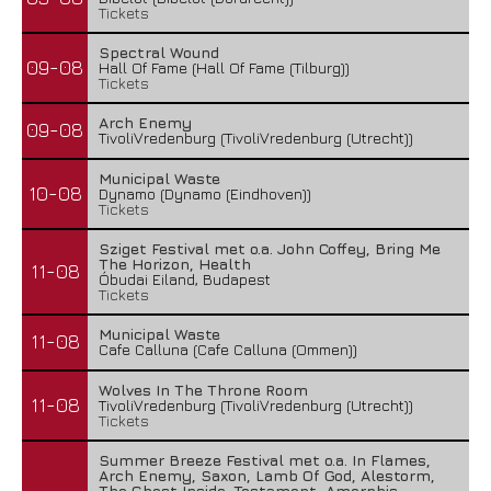
Tickets
Spectral Wound
09-08
Hall Of Fame (Hall Of Fame (Tilburg))
Tickets
Arch Enemy
09-08
TivoliVredenburg (TivoliVredenburg (Utrecht))
Municipal Waste
10-08
Dynamo (Dynamo (Eindhoven))
Tickets
Sziget Festival met o.a. John Coffey, Bring Me
The Horizon, Health
11-08
Óbudai Eiland, Budapest
Tickets
Municipal Waste
11-08
Cafe Calluna (Cafe Calluna (Ommen))
Wolves In The Throne Room
11-08
TivoliVredenburg (TivoliVredenburg (Utrecht))
Tickets
Summer Breeze Festival met o.a. In Flames,
Arch Enemy, Saxon, Lamb Of God, Alestorm,
The Ghost Inside, Testament, Amorphis,