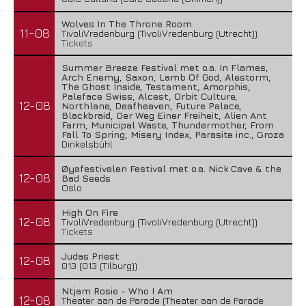
Wolves In The Throne Room
11-08
TivoliVredenburg (TivoliVredenburg (Utrecht))
Tickets
Summer Breeze Festival met o.a. In Flames,
Arch Enemy, Saxon, Lamb Of God, Alestorm,
The Ghost Inside, Testament, Amorphis,
Paleface Swiss, Alcest, Orbit Culture,
12-08
Northlane, Deafheaven, Future Palace,
Blackbraid, Der Weg Einer Freiheit, Alien Ant
Farm, Municipal Waste, Thundermother, From
Fall To Spring, Misery Index, Parasite inc., Groza
Dinkelsbühl
Øyafestivalen Festival met o.a. Nick Cave & the
12-08
Bad Seeds
Oslo
High On Fire
12-08
TivoliVredenburg (TivoliVredenburg (Utrecht))
Tickets
Judas Priest
12-08
013 (013 (Tilburg))
Ntjam Rosie - Who I Am
12-08
Theater aan de Parade (Theater aan de Parade