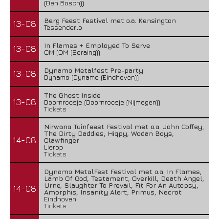
(Den Bosch))
Berg Feest Festival met o.a. Kensington
13-08
Tessenderlo
In Flames + Employed To Serve
13-08
OM (OM (Seraing))
Dynamo Metalfest Pre-party
13-08
Dynamo (Dynamo (Eindhoven))
The Ghost Inside
13-08
Doornroosje (Doornroosje (Nijmegen))
Tickets
Nirwana Tuinfeest Festival met o.a. John Coffey,
The Dirty Daddies, Hiqpy, Wodan Boys,
14-08
Clawfinger
Lierop
Tickets
Dynamo MetalFest Festival met o.a. In Flames,
Lamb Of God, Testament, Overkill, Death Angel,
Urne, Slaughter To Prevail, Fit For An Autopsy,
14-08
Amorphis, Insanity Alert, Primus, Necrot
Eindhoven
Tickets