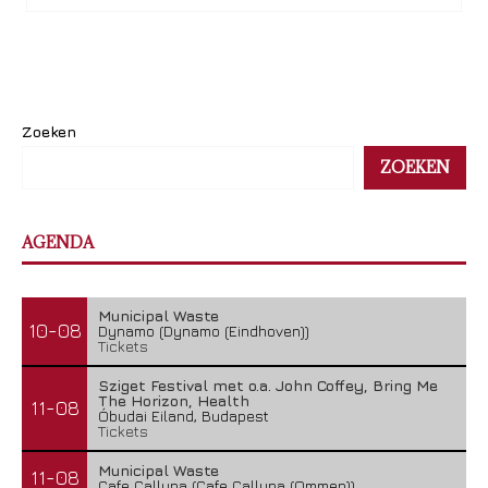
Zoeken
ZOEKEN
AGENDA
Municipal Waste
10-08
Dynamo (Dynamo (Eindhoven))
Tickets
Sziget Festival met o.a. John Coffey, Bring Me
The Horizon, Health
11-08
Óbudai Eiland, Budapest
Tickets
Municipal Waste
11-08
Cafe Calluna (Cafe Calluna (Ommen))