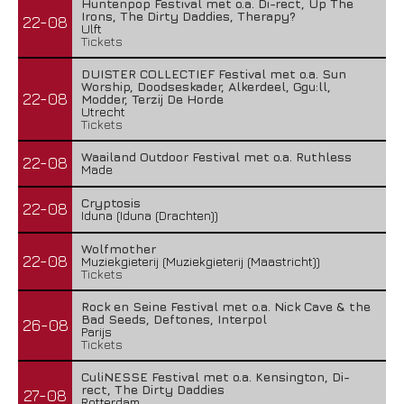
Huntenpop Festival met o.a. Di-rect, Up The
Irons, The Dirty Daddies, Therapy?
22-08
Ulft
Tickets
DUISTER COLLECTIEF Festival met o.a. Sun
Worship, Doodseskader, Alkerdeel, Ggu:ll,
22-08
Modder, Terzij De Horde
Utrecht
Tickets
Waailand Outdoor Festival met o.a. Ruthless
22-08
Made
Cryptosis
22-08
Iduna (Iduna (Drachten))
Wolfmother
22-08
Muziekgieterij (Muziekgieterij (Maastricht))
Tickets
Rock en Seine Festival met o.a. Nick Cave & the
Bad Seeds, Deftones, Interpol
26-08
Parijs
Tickets
CuliNESSE Festival met o.a. Kensington, Di-
rect, The Dirty Daddies
27-08
Rotterdam