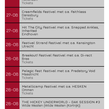
Tickets
Creamfields Festival met o.a. Faithless
27-08
Daresbury
Tickets
Hit The City Festival met o.a. Snapped Ankles,
27-08
Inherited
Eindhoven
Festival Strand Festival met o.a. Kensington
28-08
Utrecht
Breekout! Festival Festival met o.a. Di-rect
28-08
Bree
Tickets
Pelagic Fest Festival met o.a. Predatory Void
28-08
Maastricht
Tickets
Metallicamp Festival met o.a. HESKEN
28-08
Ommen
Tickets
THE HICKEY UNDERWORLD - DAK SESSION #3
28-08
Wilde Westen (Wilde Westen (Kortrijk))