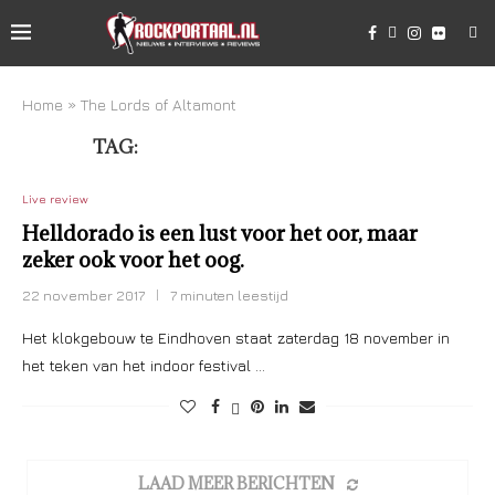
Home
»
The Lords of Altamont
TAG:
THE LORDS OF ALTAMONT
Live review
Helldorado is een lust voor het oor, maar
zeker ook voor het oog.
22 november 2017
7 minuten leestijd
Het klokgebouw te Eindhoven staat zaterdag 18 november in
het teken van het indoor festival …
LAAD MEER BERICHTEN