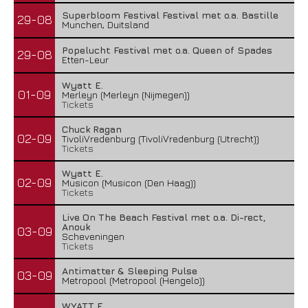
Superbloom Festival Festival met o.a. Bastille
29-08
Munchen, Duitsland
Popelucht Festival met o.a. Queen of Spades
29-08
Etten-Leur
Wyatt E.
01-09
Merleyn (Merleyn (Nijmegen))
Tickets
Chuck Ragan
02-09
TivoliVredenburg (TivoliVredenburg (Utrecht))
Tickets
Wyatt E.
02-09
Musicon (Musicon (Den Haag))
Tickets
Live On The Beach Festival met o.a. Di-rect,
Anouk
03-09
Scheveningen
Tickets
Antimatter & Sleeping Pulse
03-09
Metropool (Metropool (Hengelo))
WYATT E.