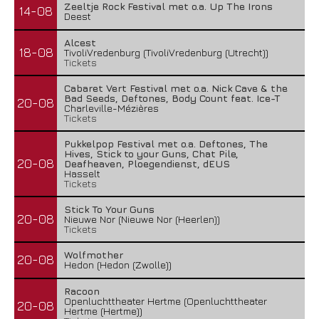
Zeeltje Rock Festival met o.a. Up The Irons
14-08
Deest
Alcest
18-08
TivoliVredenburg (TivoliVredenburg (Utrecht))
Tickets
Cabaret Vert Festival met o.a. Nick Cave & the
Bad Seeds, Deftones, Body Count feat. Ice-T
20-08
Charleville-Mézières
Tickets
Pukkelpop Festival met o.a. Deftones, The
Hives, Stick to your Guns, Chat Pile,
20-08
Deafheaven, Ploegendienst, dEUS
Hasselt
Tickets
Stick To Your Guns
20-08
Nieuwe Nor (Nieuwe Nor (Heerlen))
Tickets
Wolfmother
20-08
Hedon (Hedon (Zwolle))
Racoon
Openluchttheater Hertme (Openluchttheater
20-08
Hertme (Hertme))