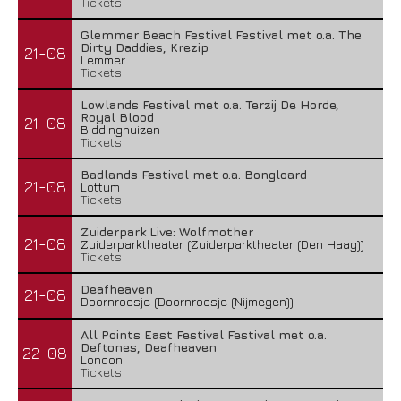
Tickets
Glemmer Beach Festival Festival met o.a. The
Dirty Daddies, Krezip
21-08
Lemmer
Tickets
Lowlands Festival met o.a. Terzij De Horde,
Royal Blood
21-08
Biddinghuizen
Tickets
Badlands Festival met o.a. Bongloard
21-08
Lottum
Tickets
Zuiderpark Live: Wolfmother
21-08
Zuiderparktheater (Zuiderparktheater (Den Haag))
Tickets
Deafheaven
21-08
Doornroosje (Doornroosje (Nijmegen))
All Points East Festival Festival met o.a.
Deftones, Deafheaven
22-08
London
Tickets