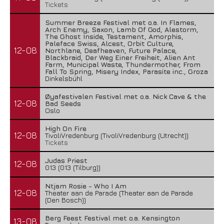
Tickets
Summer Breeze Festival met o.a. In Flames,
Arch Enemy, Saxon, Lamb Of God, Alestorm,
The Ghost Inside, Testament, Amorphis,
Paleface Swiss, Alcest, Orbit Culture,
12-08
Northlane, Deafheaven, Future Palace,
Blackbraid, Der Weg Einer Freiheit, Alien Ant
Farm, Municipal Waste, Thundermother, From
Fall To Spring, Misery Index, Parasite inc., Groza
Dinkelsbühl
Øyafestivalen Festival met o.a. Nick Cave & the
12-08
Bad Seeds
Oslo
High On Fire
12-08
TivoliVredenburg (TivoliVredenburg (Utrecht))
Tickets
Judas Priest
12-08
013 (013 (Tilburg))
Ntjam Rosie - Who I Am
12-08
Theater aan de Parade (Theater aan de Parade
(Den Bosch))
Berg Feest Festival met o.a. Kensington
13-08