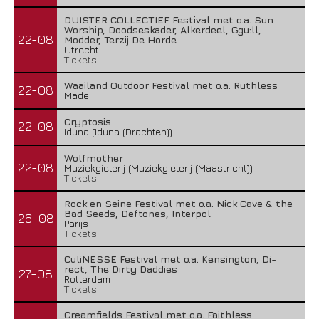
DUISTER COLLECTIEF Festival met o.a. Sun
Worship, Doodseskader, Alkerdeel, Ggu:ll,
22-08
Modder, Terzij De Horde
Utrecht
Tickets
Waailand Outdoor Festival met o.a. Ruthless
22-08
Made
Cryptosis
22-08
Iduna (Iduna (Drachten))
Wolfmother
22-08
Muziekgieterij (Muziekgieterij (Maastricht))
Tickets
Rock en Seine Festival met o.a. Nick Cave & the
Bad Seeds, Deftones, Interpol
26-08
Parijs
Tickets
CuliNESSE Festival met o.a. Kensington, Di-
rect, The Dirty Daddies
27-08
Rotterdam
Tickets
Creamfields Festival met o.a. Faithless