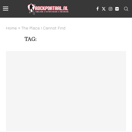
Home
»
The Place I Cannot Find
TAG:
THE PLACE I CANNOT FIND