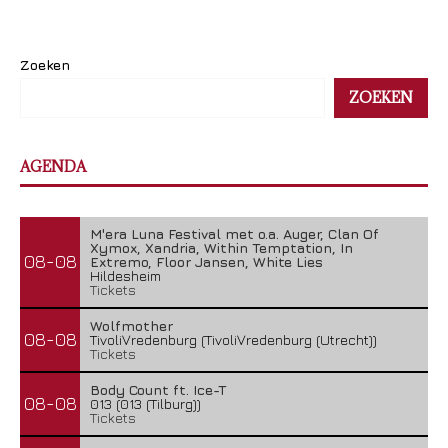
Zoeken
ZOEKEN
AGENDA
M'era Luna Festival met o.a. Auger, Clan Of
Xymox, Xandria, Within Temptation, In
08-08
Extremo, Floor Jansen, White Lies
Hildesheim
Tickets
Wolfmother
08-08
TivoliVredenburg (TivoliVredenburg (Utrecht))
Tickets
Body Count ft. Ice-T
08-08
013 (013 (Tilburg))
Tickets