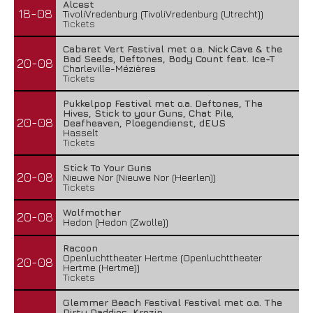
Alcest
18-08
TivoliVredenburg (TivoliVredenburg (Utrecht))
Tickets
Cabaret Vert Festival met o.a. Nick Cave & the
Bad Seeds, Deftones, Body Count feat. Ice-T
20-08
Charleville-Mézières
Tickets
Pukkelpop Festival met o.a. Deftones, The
Hives, Stick to your Guns, Chat Pile,
20-08
Deafheaven, Ploegendienst, dEUS
Hasselt
Tickets
Stick To Your Guns
20-08
Nieuwe Nor (Nieuwe Nor (Heerlen))
Tickets
Wolfmother
20-08
Hedon (Hedon (Zwolle))
Racoon
Openluchttheater Hertme (Openluchttheater
20-08
Hertme (Hertme))
Tickets
Glemmer Beach Festival Festival met o.a. The
Dirty Daddies, Krezip