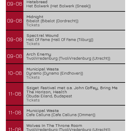
Hatebreed
09-08
Het Bolwerk (Het Bolwerk (Sneek))
Midnight
09-08
Bibelot (Bibelot (Dordrecht))
Tickets
Spectral Wound
09-08
Hall Of Fame (Hall Of Fame (Tilburg))
Tickets
Arch Enemy
09-08
TivoliVredenburg (TivoliVredenburg (Utrecht))
Municipal Waste
10-08
Dynamo (Dynamo (Eindhoven))
Tickets
Sziget Festival met o.a. John Coffey, Bring Me
The Horizon, Health
11-08
Óbudai Eiland, Budapest
Tickets
Municipal Waste
11-08
Cafe Calluna (Cafe Calluna (Ommen))
Wolves In The Throne Room
11-08
TivoliVredenburg (TivoliVredenburg (Utrecht))