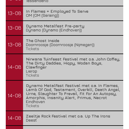
Tessenderlo
In Flames + Employed To Serve
13-08
OM (OM (Seraing))
Dynamo Metalfest Pre-party
13-08
Dynamo (Dynamo (Eindhoven))
The Ghost Inside
13-08
Doornroosje (Doornroosje (Nijmegen))
Tickets
Nirwana Tuinfeest Festival met o.a. John Coffey,
The Dirty Daddies, Hiqpy, Wodan Boys,
14-08
Clawfinger
Lierop
Tickets
Dynamo MetalFest Festival met o.a. In Flames,
Lamb Of God, Testament, Overkill, Death Angel,
Urne, Slaughter To Prevail, Fit For An Autopsy,
14-08
Amorphis, Insanity Alert, Primus, Necrot
Eindhoven
Tickets
Zeeltje Rock Festival met o.a. Up The Irons
14-08
Deest