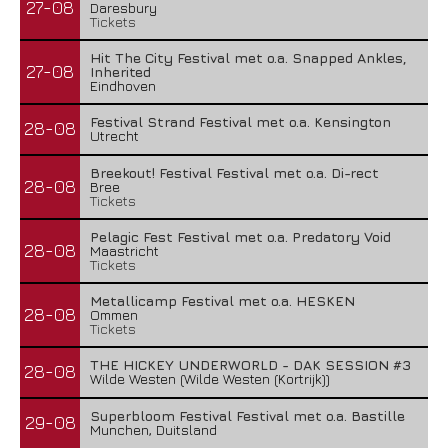
27-08
Daresbury
Tickets
Hit The City Festival met o.a. Snapped Ankles,
27-08
Inherited
Eindhoven
Festival Strand Festival met o.a. Kensington
28-08
Utrecht
Breekout! Festival Festival met o.a. Di-rect
28-08
Bree
Tickets
Pelagic Fest Festival met o.a. Predatory Void
28-08
Maastricht
Tickets
Metallicamp Festival met o.a. HESKEN
28-08
Ommen
Tickets
THE HICKEY UNDERWORLD - DAK SESSION #3
28-08
Wilde Westen (Wilde Westen (Kortrijk))
Superbloom Festival Festival met o.a. Bastille
29-08
Munchen, Duitsland