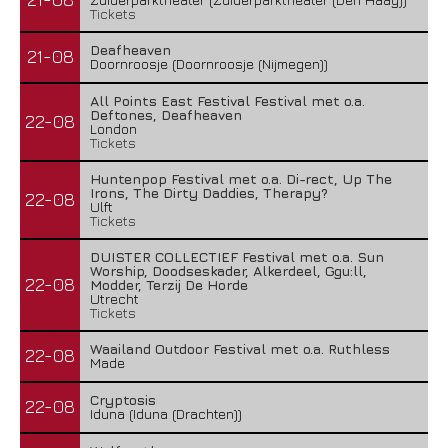
Tickets
Deafheaven
21-08
Doornroosje (Doornroosje (Nijmegen))
All Points East Festival Festival met o.a.
Deftones, Deafheaven
22-08
London
Tickets
Huntenpop Festival met o.a. Di-rect, Up The
Irons, The Dirty Daddies, Therapy?
22-08
Ulft
Tickets
DUISTER COLLECTIEF Festival met o.a. Sun
Worship, Doodseskader, Alkerdeel, Ggu:ll,
22-08
Modder, Terzij De Horde
Utrecht
Tickets
Waailand Outdoor Festival met o.a. Ruthless
22-08
Made
Cryptosis
22-08
Iduna (Iduna (Drachten))