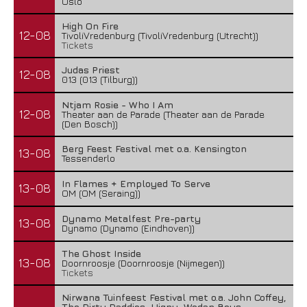
Oslo
High On Fire
12-08
TivoliVredenburg (TivoliVredenburg (Utrecht))
Tickets
Judas Priest
12-08
013 (013 (Tilburg))
Ntjam Rosie - Who I Am
12-08
Theater aan de Parade (Theater aan de Parade
(Den Bosch))
Berg Feest Festival met o.a. Kensington
13-08
Tessenderlo
In Flames + Employed To Serve
13-08
OM (OM (Seraing))
Dynamo Metalfest Pre-party
13-08
Dynamo (Dynamo (Eindhoven))
The Ghost Inside
13-08
Doornroosje (Doornroosje (Nijmegen))
Tickets
Nirwana Tuinfeest Festival met o.a. John Coffey,
The Dirty Daddies, Hiqpy, Wodan Boys,