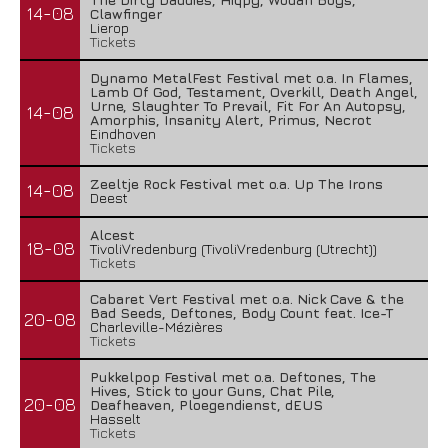
14-08
Clawfinger
Lierop
Tickets
Dynamo MetalFest Festival met o.a. In Flames,
Lamb Of God, Testament, Overkill, Death Angel,
Urne, Slaughter To Prevail, Fit For An Autopsy,
14-08
Amorphis, Insanity Alert, Primus, Necrot
Eindhoven
Tickets
Zeeltje Rock Festival met o.a. Up The Irons
14-08
Deest
Alcest
18-08
TivoliVredenburg (TivoliVredenburg (Utrecht))
Tickets
Cabaret Vert Festival met o.a. Nick Cave & the
Bad Seeds, Deftones, Body Count feat. Ice-T
20-08
Charleville-Mézières
Tickets
Pukkelpop Festival met o.a. Deftones, The
Hives, Stick to your Guns, Chat Pile,
20-08
Deafheaven, Ploegendienst, dEUS
Hasselt
Tickets