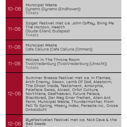
Municipal Waste
10-08
Dynamo (Dynamo (Eindhoven))
Tickets
Sziget Festival met o.a. John Coffey, Bring Me
The Horizon, Health
11-08
Óbudai Eiland, Budapest
Tickets
Municipal Waste
11-08
Cafe Calluna (Cafe Calluna (Ommen))
Wolves In The Throne Room
11-08
TivoliVredenburg (TivoliVredenburg (Utrecht))
Tickets
Summer Breeze Festival met o.a. In Flames,
Arch Enemy, Saxon, Lamb Of God, Alestorm,
The Ghost Inside, Testament, Amorphis,
Paleface Swiss, Alcest, Orbit Culture,
12-08
Northlane, Deafheaven, Future Palace,
Blackbraid, Der Weg Einer Freiheit, Alien Ant
Farm, Municipal Waste, Thundermother, From
Fall To Spring, Misery Index, Parasite inc., Groza
Dinkelsbühl
Øyafestivalen Festival met o.a. Nick Cave & the
12-08
Bad Seeds