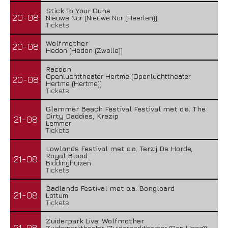
Stick To Your Guns
20-08
Nieuwe Nor (Nieuwe Nor (Heerlen))
Tickets
Wolfmother
20-08
Hedon (Hedon (Zwolle))
Racoon
Openluchttheater Hertme (Openluchttheater
20-08
Hertme (Hertme))
Tickets
Glemmer Beach Festival Festival met o.a. The
Dirty Daddies, Krezip
21-08
Lemmer
Tickets
Lowlands Festival met o.a. Terzij De Horde,
Royal Blood
21-08
Biddinghuizen
Tickets
Badlands Festival met o.a. Bongloard
21-08
Lottum
Tickets
Zuiderpark Live: Wolfmother
21-08
Zuiderparktheater (Zuiderparktheater (Den Haag))