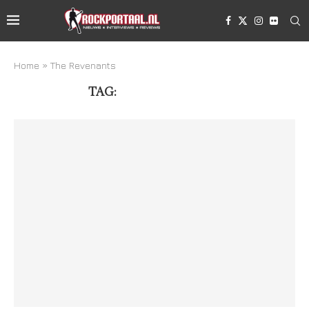
Home
»
The Revenants
TAG:
THE REVENANTS