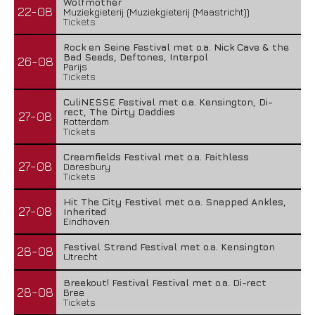
Wolfmother
22-08
Muziekgieterij (Muziekgieterij (Maastricht))
Tickets
Rock en Seine Festival met o.a. Nick Cave & the
Bad Seeds, Deftones, Interpol
26-08
Parijs
Tickets
CuliNESSE Festival met o.a. Kensington, Di-
rect, The Dirty Daddies
27-08
Rotterdam
Tickets
Creamfields Festival met o.a. Faithless
27-08
Daresbury
Tickets
Hit The City Festival met o.a. Snapped Ankles,
27-08
Inherited
Eindhoven
Festival Strand Festival met o.a. Kensington
28-08
Utrecht
Breekout! Festival Festival met o.a. Di-rect
28-08
Bree
Tickets