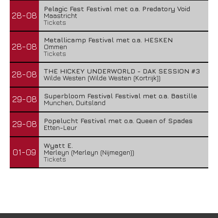
Pelagic Fest Festival met o.a. Predatory Void
28-08
Maastricht
Tickets
Metallicamp Festival met o.a. HESKEN
28-08
Ommen
Tickets
THE HICKEY UNDERWORLD - DAK SESSION #3
28-08
Wilde Westen (Wilde Westen (Kortrijk))
Superbloom Festival Festival met o.a. Bastille
29-08
Munchen, Duitsland
Popelucht Festival met o.a. Queen of Spades
29-08
Etten-Leur
Wyatt E.
01-09
Merleyn (Merleyn (Nijmegen))
Tickets