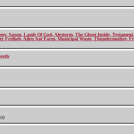
my, Saxon, Lamb Of God, Alestorm, The Ghost Inside, Testament, A
r Freiheit, Alien Ant Farm, Municipal Waste, Thundermother, Fro
Seeds
h))