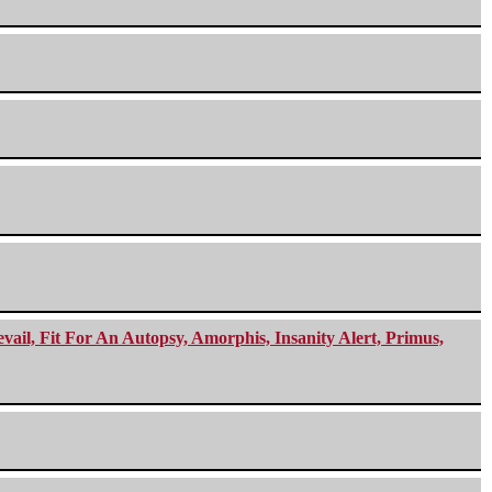
ail, Fit For An Autopsy, Amorphis, Insanity Alert, Primus,