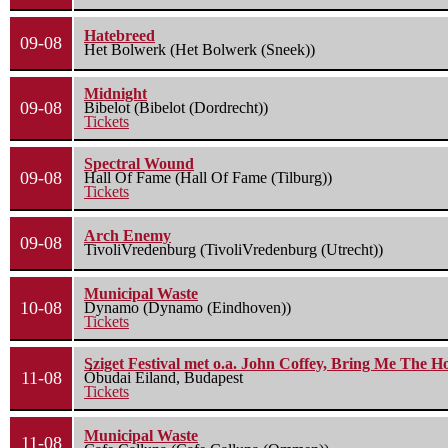
Hatebreed
09-08
Het Bolwerk (Het Bolwerk (Sneek))
Midnight
09-08
Bibelot (Bibelot (Dordrecht))
Tickets
Spectral Wound
09-08
Hall Of Fame (Hall Of Fame (Tilburg))
Tickets
Arch Enemy
09-08
TivoliVredenburg (TivoliVredenburg (Utrecht))
Municipal Waste
10-08
Dynamo (Dynamo (Eindhoven))
Tickets
Sziget Festival met o.a. John Coffey, Bring Me The H
11-08
Óbudai Eiland, Budapest
Tickets
Municipal Waste
11-08