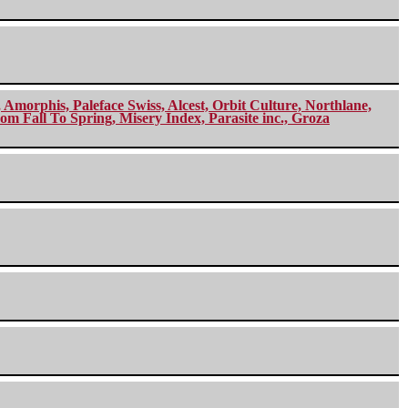
morphis, Paleface Swiss, Alcest, Orbit Culture, Northlane,
m Fall To Spring, Misery Index, Parasite inc., Groza