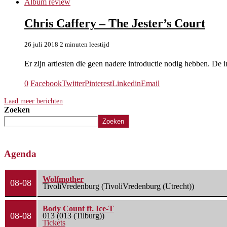
Album review
Chris Caffery – The Jester’s Court
26 juli 2018
2 minuten leestijd
Er zijn artiesten die geen nadere introductie nodig hebben. D
0
Facebook
Twitter
Pinterest
Linkedin
Email
Laad meer berichten
Zoeken
Zoeken
Agenda
Wolfmother
08-08
TivoliVredenburg (TivoliVredenburg (Utrecht))
Body Count ft. Ice-T
08-08
013 (013 (Tilburg))
Tickets