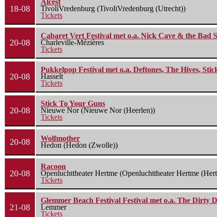
Alcest
18-08
TivoliVredenburg (TivoliVredenburg (Utrecht))
Tickets
Cabaret Vert Festival met o.a. Nick Cave & the Bad S
20-08
Charleville-Mézières
Tickets
Pukkelpop Festival met o.a. Deftones, The Hives, Sti
20-08
Hasselt
Tickets
Stick To Your Guns
20-08
Nieuwe Nor (Nieuwe Nor (Heerlen))
Tickets
Wolfmother
20-08
Hedon (Hedon (Zwolle))
Racoon
20-08
Openluchttheater Hertme (Openluchttheater Hertme (Her
Tickets
Glemmer Beach Festival Festival met o.a. The Dirty D
21-08
Lemmer
Tickets