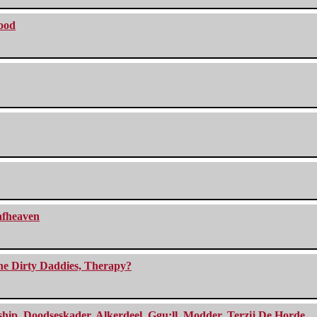
lood
eafheaven
The Dirty Daddies, Therapy?
, Doodseskader, Alkerdeel, Ggu:ll, Modder, Terzij De Horde