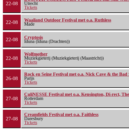
22-08
Utrecht
Tickets
Waailand Outdoor Festival met o.a. Ruthless
22-08
Made
Cryptosis
22-08
Iduna (Iduna (Drachten))
Wolfmother
22-08
Muziekgieterij (Muziekgieterij (Maastricht))
Tickets
Rock en Seine Festival met o.a. Nick Cave & the Bad 
26-08
Parijs
Tickets
CuliNESSE Festival met o.a. Kensington, Di-rect, Th
27-08
Rotterdam
Tickets
Creamfields Festival met o.a. Faithless
27-08
Daresbury
Tickets