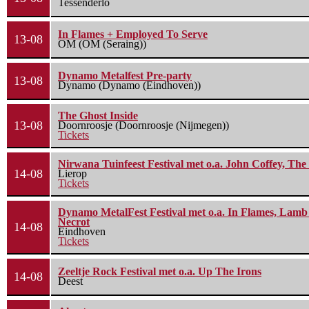
Tessenderlo
In Flames + Employed To Serve
13-08
OM (OM (Seraing))
Dynamo Metalfest Pre-party
13-08
Dynamo (Dynamo (Eindhoven))
The Ghost Inside
13-08
Doornroosje (Doornroosje (Nijmegen))
Tickets
Nirwana Tuinfeest Festival met o.a. John Coffey, Th
14-08
Lierop
Tickets
Dynamo MetalFest Festival met o.a. In Flames, Lamb O
Necrot
14-08
Eindhoven
Tickets
Zeeltje Rock Festival met o.a. Up The Irons
14-08
Deest