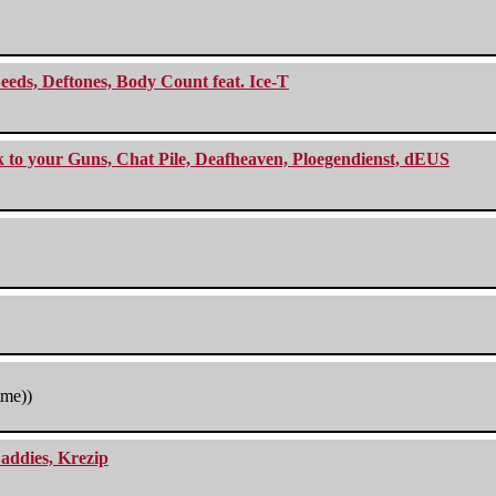
eeds, Deftones, Body Count feat. Ice-T
ck to your Guns, Chat Pile, Deafheaven, Ploegendienst, dEUS
tme))
addies, Krezip