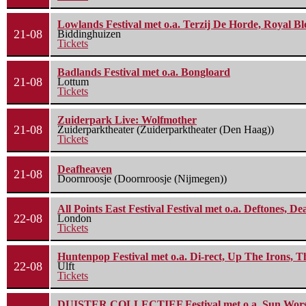
Lowlands Festival met o.a. Terzij De Horde, Royal B
21-08
Biddinghuizen
Tickets
Badlands Festival met o.a. Bongloard
21-08
Lottum
Tickets
Zuiderpark Live: Wolfmother
21-08
Zuiderparktheater (Zuiderparktheater (Den Haag))
Tickets
Deafheaven
21-08
Doornroosje (Doornroosje (Nijmegen))
All Points East Festival Festival met o.a. Deftones, D
22-08
London
Tickets
Huntenpop Festival met o.a. Di-rect, Up The Irons, 
22-08
Ulft
Tickets
DUISTER COLLECTIEF Festival met o.a. Sun Worship