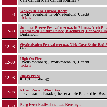
Cafe Calluna (Cafe Calluna (Ommen))
Wolves In The Throne Room
11-08
TivoliVredenburg (TivoliVredenburg (Utrecht))
Tickets
Summer Breeze Festival met o.a. In Flames, Arch Ene
12-08
Deafheaven, Future Palace, Blackbraid, Der Weg Eine
Dinkelsbühl
Øyafestivalen Festival met o.a. Nick Cave & the Bad 
12-08
Oslo
High On Fire
12-08
TivoliVredenburg (TivoliVredenburg (Utrecht))
Tickets
Judas Priest
12-08
013 (013 (Tilburg))
Ntjam Rosie - Who I Am
12-08
Theater aan de Parade (Theater aan de Parade (Den Bosc
Berg Feest Festival met o.a. Kensington
13-08