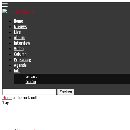
Home
Nieuws
Live
Album
Interview
Video
Column
Prijsvraag
Agenda
Info
Contact
Colofon
Zoeken
Home
»
the rock online
Tag:
the rock online