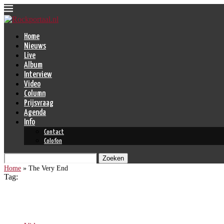
Home
Nieuws
Live
Album
Interview
Video
Column
Prijsvraag
Agenda
Info
Contact
Colofon
Zoeken
Home
»
The Very End
Tag:
The Very End