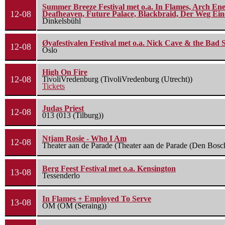
Summer Breeze Festival met o.a. In Flames, Arch Ene
12-08
Deafheaven, Future Palace, Blackbraid, Der Weg Eine
Dinkelsbühl
Øyafestivalen Festival met o.a. Nick Cave & the Bad 
12-08
Oslo
High On Fire
12-08
TivoliVredenburg (TivoliVredenburg (Utrecht))
Tickets
Judas Priest
12-08
013 (013 (Tilburg))
Ntjam Rosie - Who I Am
12-08
Theater aan de Parade (Theater aan de Parade (Den Bosc
Berg Feest Festival met o.a. Kensington
13-08
Tessenderlo
In Flames + Employed To Serve
13-08
OM (OM (Seraing))