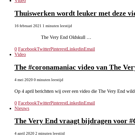
Video
Thuiswerken wordt leuker met deze vi
16 februari 2021
1 minuten leestijd
The Very End Oldskull …
0
Facebook
Twitter
Pinterest
Linkedin
Email
Video
The #coronamaniac video van The Very 
4 mei 2020
0 minuten leestijd
Op 4 april berichtten wij over een video die The Very End wil
0
Facebook
Twitter
Pinterest
Linkedin
Email
Nieuws
The Very End vraagt bijdragen voor 
4 april 2020
2 minuten leestijd