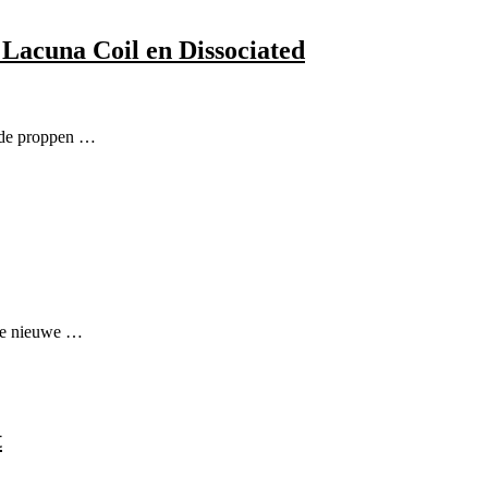
 Lacuna Coil en Dissociated
p de proppen …
 de nieuwe …
t