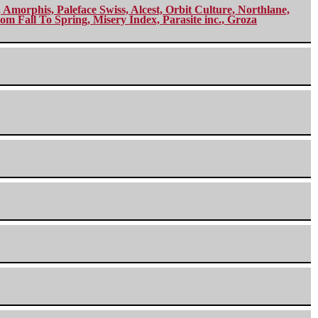
morphis, Paleface Swiss, Alcest, Orbit Culture, Northlane,
m Fall To Spring, Misery Index, Parasite inc., Groza