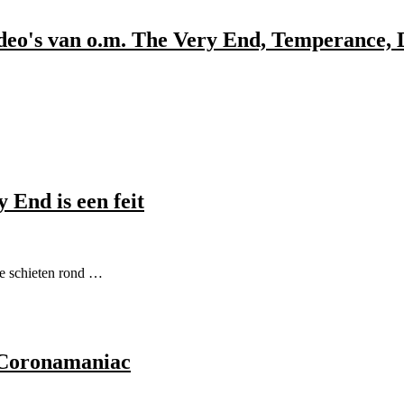
deo's van o.m. The Very End, Temperance, 
End is een feit
de schieten rond …
#Coronamaniac