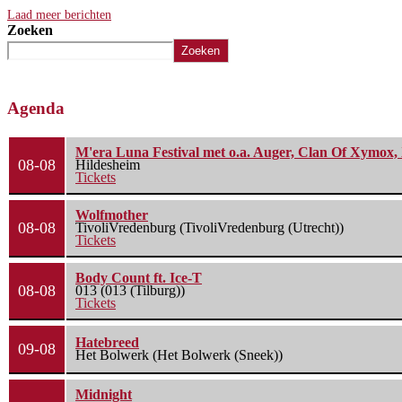
Laad meer berichten
Zoeken
Zoeken
Agenda
M'era Luna Festival met o.a. Auger, Clan Of Xymox, 
08-08
Hildesheim
Tickets
Wolfmother
08-08
TivoliVredenburg (TivoliVredenburg (Utrecht))
Tickets
Body Count ft. Ice-T
08-08
013 (013 (Tilburg))
Tickets
Hatebreed
09-08
Het Bolwerk (Het Bolwerk (Sneek))
Midnight