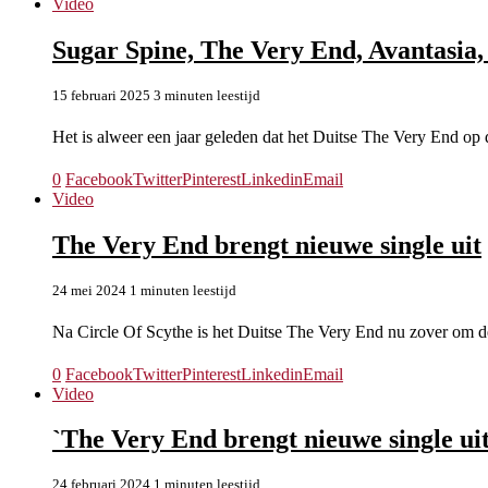
Video
Sugar Spine, The Very End, Avantasia,
15 februari 2025
3 minuten leestijd
Het is alweer een jaar geleden dat het Duitse The Very End o
0
Facebook
Twitter
Pinterest
Linkedin
Email
Video
The Very End brengt nieuwe single uit
24 mei 2024
1 minuten leestijd
Na Circle Of Scythe is het Duitse The Very End nu zover om
0
Facebook
Twitter
Pinterest
Linkedin
Email
Video
`The Very End brengt nieuwe single ui
24 februari 2024
1 minuten leestijd