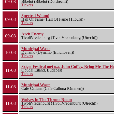
09-08
Bibelot (Bibelot (Dordrecht))
Tickets
Spectral Wound
09-08
Hall Of Fame (Hall Of Fame (Tilburg))
Tickets
Arch Enemy
09-08
TivoliVredenburg (TivoliVredenburg (Utrecht))
Municipal Waste
10-08
Dynamo (Dynamo (Eindhoven))
Tickets
Sziget Festival met o.a. John Coffey, Bring Me The H
11-08
Óbudai Eiland, Budapest
Tickets
Municipal Waste
11-08
Cafe Calluna (Cafe Calluna (Ommen))
Wolves In The Throne Room
11-08
TivoliVredenburg (TivoliVredenburg (Utrecht))
Tickets