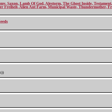
my, Saxon, Lamb Of God, Alestorm, The Ghost Inside, Testament, A
r Freiheit, Alien Ant Farm, Municipal Waste, Thundermother, Fro
Seeds
h))