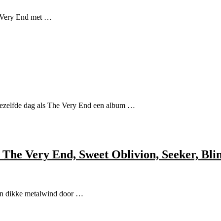
he Very End met …
 dezelfde dag als The Very End een album …
he Very End, Sweet Oblivion, Seeker, Blin
 een dikke metalwind door …