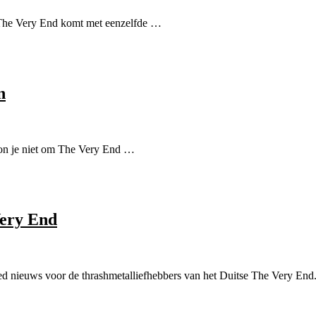
 The Very End komt met eenzelfde …
n
on je niet om The Very End …
Very End
oed nieuws voor de thrashmetalliefhebbers van het Duitse The Very End