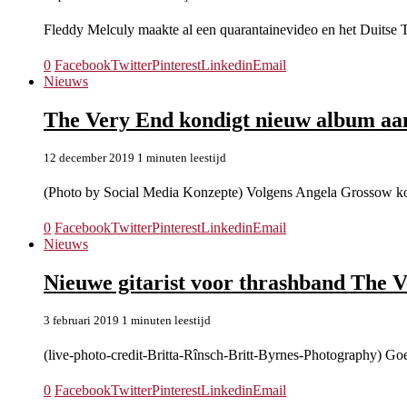
Fleddy Melculy maakte al een quarantainevideo en het Duitse
0
Facebook
Twitter
Pinterest
Linkedin
Email
Nieuws
The Very End kondigt nieuw album aa
12 december 2019
1 minuten leestijd
(Photo by Social Media Konzepte) Volgens Angela Grossow k
0
Facebook
Twitter
Pinterest
Linkedin
Email
Nieuws
Nieuwe gitarist voor thrashband The 
3 februari 2019
1 minuten leestijd
(live-photo-credit-Britta-Rînsch-Britt-Byrnes-Photography) G
0
Facebook
Twitter
Pinterest
Linkedin
Email