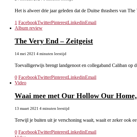
Het is alweer drie jaar geleden dat de Duitse thrashers van T
1
Facebook
Twitter
Pinterest
Linkedin
Email
Album review
The Very End – Zeitgeist
14 mei 2021
4 minuten leestijd
Toevalligerwijs brengt landgenoot en collegaband Caliban op
0
Facebook
Twitter
Pinterest
Linkedin
Email
Video
Waai mee met Our Hollow Our Home, T
13 maart 2021
4 minuten leestijd
Terwijl je buiten uit je verschoning waait, waait er zeker ook
0
Facebook
Twitter
Pinterest
Linkedin
Email