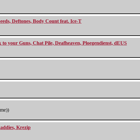
eeds, Deftones, Body Count feat. Ice-T
ck to your Guns, Chat Pile, Deafheaven, Ploegendienst, dEUS
tme))
addies, Krezip