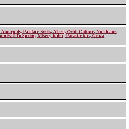
morphis, Paleface Swiss, Alcest, Orbit Culture, Northlane,
m Fall To Spring, Misery Index, Parasite inc., Groza