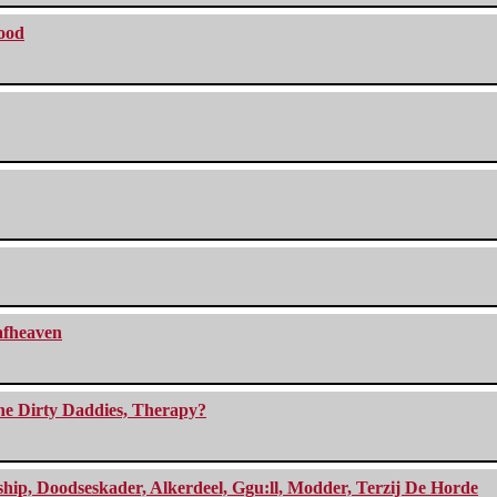
lood
eafheaven
The Dirty Daddies, Therapy?
, Doodseskader, Alkerdeel, Ggu:ll, Modder, Terzij De Horde