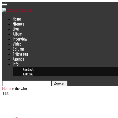
Home
Nieuws
Live
Album
Interview
Video
Column
Prijsvraag
Agenda
Info
Contact
Colofon
Zoeken
Home
»
the who
Tag:
the who