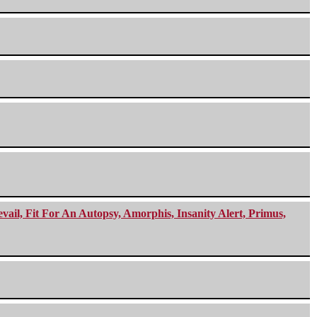
ail, Fit For An Autopsy, Amorphis, Insanity Alert, Primus,