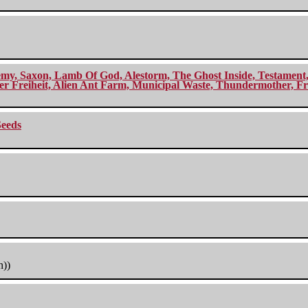
my, Saxon, Lamb Of God, Alestorm, The Ghost Inside, Testament, A
r Freiheit, Alien Ant Farm, Municipal Waste, Thundermother, Fro
Seeds
h))