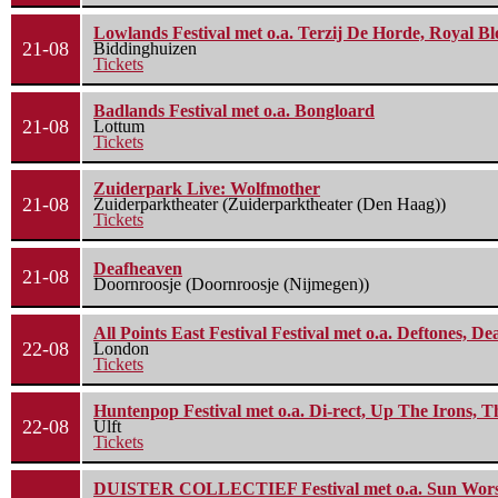
Lowlands Festival met o.a. Terzij De Horde, Royal B
21-08
Biddinghuizen
Tickets
Badlands Festival met o.a. Bongloard
21-08
Lottum
Tickets
Zuiderpark Live: Wolfmother
21-08
Zuiderparktheater (Zuiderparktheater (Den Haag))
Tickets
Deafheaven
21-08
Doornroosje (Doornroosje (Nijmegen))
All Points East Festival Festival met o.a. Deftones, D
22-08
London
Tickets
Huntenpop Festival met o.a. Di-rect, Up The Irons, 
22-08
Ulft
Tickets
DUISTER COLLECTIEF Festival met o.a. Sun Worship