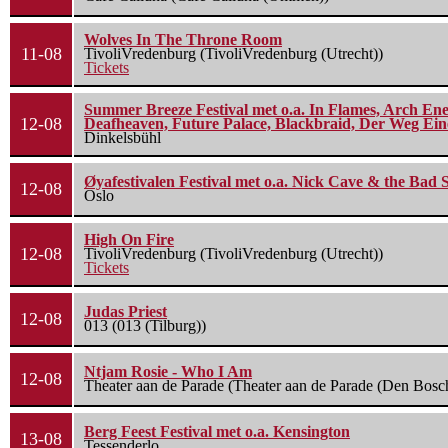
Wolves In The Throne Room
11-08
TivoliVredenburg (TivoliVredenburg (Utrecht))
Tickets
Summer Breeze Festival met o.a. In Flames, Arch Ene
12-08
Deafheaven, Future Palace, Blackbraid, Der Weg Eine
Dinkelsbühl
Øyafestivalen Festival met o.a. Nick Cave & the Bad 
12-08
Oslo
High On Fire
12-08
TivoliVredenburg (TivoliVredenburg (Utrecht))
Tickets
Judas Priest
12-08
013 (013 (Tilburg))
Ntjam Rosie - Who I Am
12-08
Theater aan de Parade (Theater aan de Parade (Den Bosc
Berg Feest Festival met o.a. Kensington
13-08
Tessenderlo