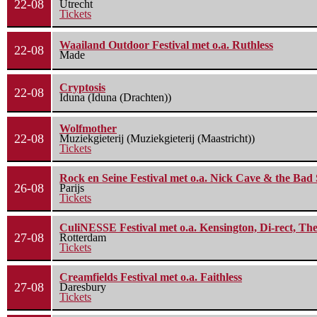
22-08
Utrecht
Tickets
Waailand Outdoor Festival met o.a. Ruthless
22-08
Made
Cryptosis
22-08
Iduna (Iduna (Drachten))
Wolfmother
22-08
Muziekgieterij (Muziekgieterij (Maastricht))
Tickets
Rock en Seine Festival met o.a. Nick Cave & the Bad 
26-08
Parijs
Tickets
CuliNESSE Festival met o.a. Kensington, Di-rect, Th
27-08
Rotterdam
Tickets
Creamfields Festival met o.a. Faithless
27-08
Daresbury
Tickets