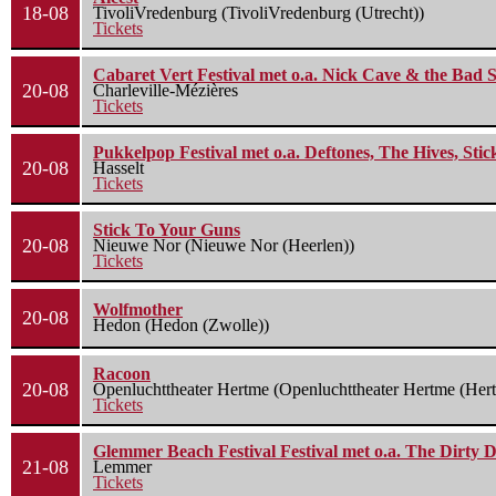
18-08
TivoliVredenburg (TivoliVredenburg (Utrecht))
Tickets
Cabaret Vert Festival met o.a. Nick Cave & the Bad S
20-08
Charleville-Mézières
Tickets
Pukkelpop Festival met o.a. Deftones, The Hives, Sti
20-08
Hasselt
Tickets
Stick To Your Guns
20-08
Nieuwe Nor (Nieuwe Nor (Heerlen))
Tickets
Wolfmother
20-08
Hedon (Hedon (Zwolle))
Racoon
20-08
Openluchttheater Hertme (Openluchttheater Hertme (Her
Tickets
Glemmer Beach Festival Festival met o.a. The Dirty D
21-08
Lemmer
Tickets