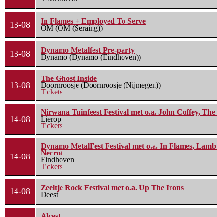
In Flames + Employed To Serve
13-08
OM (OM (Seraing))
Dynamo Metalfest Pre-party
13-08
Dynamo (Dynamo (Eindhoven))
The Ghost Inside
13-08
Doornroosje (Doornroosje (Nijmegen))
Tickets
Nirwana Tuinfeest Festival met o.a. John Coffey, Th
14-08
Lierop
Tickets
Dynamo MetalFest Festival met o.a. In Flames, Lamb O
Necrot
14-08
Eindhoven
Tickets
Zeeltje Rock Festival met o.a. Up The Irons
14-08
Deest
Alcest