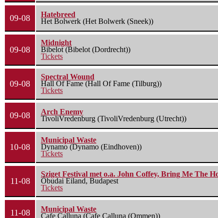
Hatebreed
09-08
Het Bolwerk (Het Bolwerk (Sneek))
Midnight
09-08
Bibelot (Bibelot (Dordrecht))
Tickets
Spectral Wound
09-08
Hall Of Fame (Hall Of Fame (Tilburg))
Tickets
Arch Enemy
09-08
TivoliVredenburg (TivoliVredenburg (Utrecht))
Municipal Waste
10-08
Dynamo (Dynamo (Eindhoven))
Tickets
Sziget Festival met o.a. John Coffey, Bring Me The H
11-08
Óbudai Eiland, Budapest
Tickets
Municipal Waste
11-08
Cafe Calluna (Cafe Calluna (Ommen))