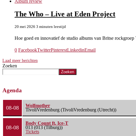
Album review
The Who – Live at Eden Project
20 mei 2026
3 minuten leestijd
Hoe goed en innovatief de studio albums van Britse rockgroe
0
Facebook
Twitter
Pinterest
Linkedin
Email
Laad meer berichten
Zoeken
Zoeken
Agenda
Wolfmother
08-08
TivoliVredenburg (TivoliVredenburg (Utrecht))
Body Count ft. Ice-T
08-08
013 (013 (Tilburg))
Tickets