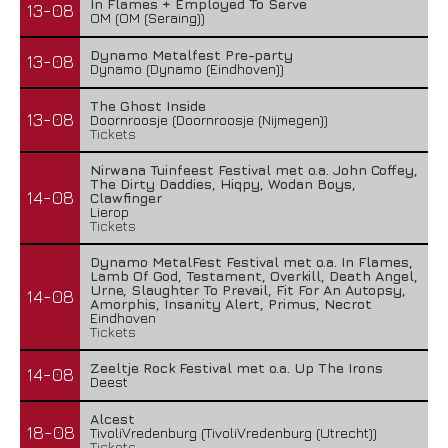
In Flames + Employed To Serve
13-08
OM (OM (Seraing))
Dynamo Metalfest Pre-party
13-08
Dynamo (Dynamo (Eindhoven))
The Ghost Inside
13-08
Doornroosje (Doornroosje (Nijmegen))
Tickets
Nirwana Tuinfeest Festival met o.a. John Coffey,
The Dirty Daddies, Hiqpy, Wodan Boys,
14-08
Clawfinger
Lierop
Tickets
Dynamo MetalFest Festival met o.a. In Flames,
Lamb Of God, Testament, Overkill, Death Angel,
Urne, Slaughter To Prevail, Fit For An Autopsy,
14-08
Amorphis, Insanity Alert, Primus, Necrot
Eindhoven
Tickets
Zeeltje Rock Festival met o.a. Up The Irons
14-08
Deest
Alcest
18-08
TivoliVredenburg (TivoliVredenburg (Utrecht))
Tickets