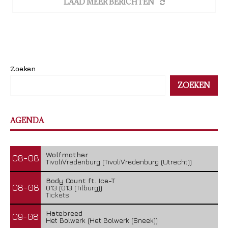
LAAD MEER BERICHTEN
Zoeken
ZOEKEN
AGENDA
Wolfmother
08-08
TivoliVredenburg (TivoliVredenburg (Utrecht))
Body Count ft. Ice-T
08-08
013 (013 (Tilburg))
Tickets
Hatebreed
09-08
Het Bolwerk (Het Bolwerk (Sneek))