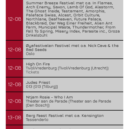
Summer Breeze Festival met o.a. In Flames,
Arch Enemy, Saxon, Lamb Of God, Alestorm,
The Ghost Inside, Testament, Amorphis,
Paleface Swiss, Alcest, Orbit Culture,
12-08
Northlane, Deafheaven, Future Palace,
Blackbraid, Der Weg Einer Freiheit, Alien Ant
Farm, Municipal Waste, Thundermother, From
Fall To Spring, Misery Index, Parasite inc., Groza
Dinkelsbühl
Øyafestivalen Festival met o.a. Nick Cave & the
12-08
Bad Seeds
Oslo
High On Fire
12-08
TivoliVredenburg (TivoliVredenburg (Utrecht))
Tickets
Judas Priest
12-08
013 (013 (Tilburg))
Ntjam Rosie - Who I Am
12-08
Theater aan de Parade (Theater aan de Parade
(Den Bosch))
Berg Feest Festival met o.a. Kensington
13-08
Tessenderlo