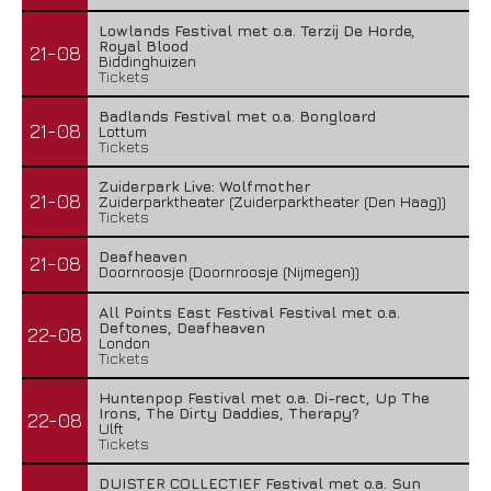
Lowlands Festival met o.a. Terzij De Horde,
Royal Blood
21-08
Biddinghuizen
Tickets
Badlands Festival met o.a. Bongloard
21-08
Lottum
Tickets
Zuiderpark Live: Wolfmother
21-08
Zuiderparktheater (Zuiderparktheater (Den Haag))
Tickets
Deafheaven
21-08
Doornroosje (Doornroosje (Nijmegen))
All Points East Festival Festival met o.a.
Deftones, Deafheaven
22-08
London
Tickets
Huntenpop Festival met o.a. Di-rect, Up The
Irons, The Dirty Daddies, Therapy?
22-08
Ulft
Tickets
DUISTER COLLECTIEF Festival met o.a. Sun