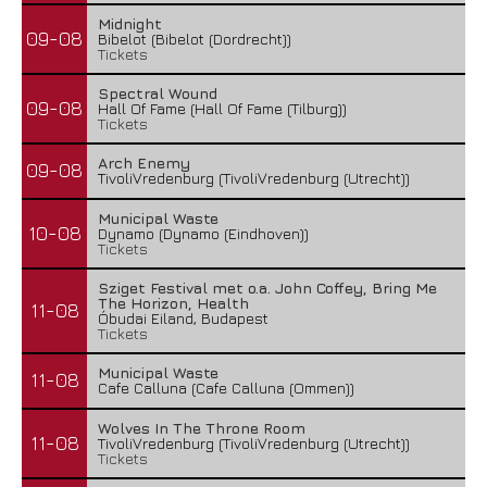
Midnight
09-08
Bibelot (Bibelot (Dordrecht))
Tickets
Spectral Wound
09-08
Hall Of Fame (Hall Of Fame (Tilburg))
Tickets
Arch Enemy
09-08
TivoliVredenburg (TivoliVredenburg (Utrecht))
Municipal Waste
10-08
Dynamo (Dynamo (Eindhoven))
Tickets
Sziget Festival met o.a. John Coffey, Bring Me
The Horizon, Health
11-08
Óbudai Eiland, Budapest
Tickets
Municipal Waste
11-08
Cafe Calluna (Cafe Calluna (Ommen))
Wolves In The Throne Room
11-08
TivoliVredenburg (TivoliVredenburg (Utrecht))
Tickets