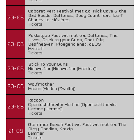
Cabaret Vert Festival met o.a. Nick Cave & the
Bad Seeds, Deftones, Body Count feat. Ice-T
20-08
Charleville-Mézières
Tickets
Pukkelpop Festival met o.a. Deftones, The
Hives, Stick to your Guns, Chat Pile,
20-08
Deafheaven, Ploegendienst, dEUS
Hasselt
Tickets
Stick To Your Guns
20-08
Nieuwe Nor (Nieuwe Nor (Heerlen))
Tickets
Wolfmother
20-08
Hedon (Hedon (Zwolle))
Racoon
Openluchttheater Hertme (Openluchttheater
20-08
Hertme (Hertme))
Tickets
Glemmer Beach Festival Festival met o.a. The
Dirty Daddies, Krezip
21-08
Lemmer
Tickets