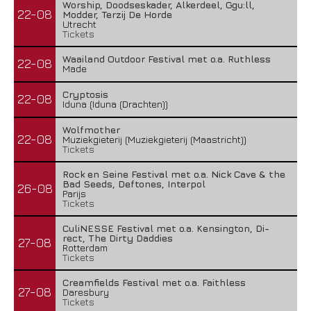
Worship, Doodseskader, Alkerdeel, Ggu:ll,
22-08
Modder, Terzij De Horde
Utrecht
Tickets
Waailand Outdoor Festival met o.a. Ruthless
22-08
Made
Cryptosis
22-08
Iduna (Iduna (Drachten))
Wolfmother
22-08
Muziekgieterij (Muziekgieterij (Maastricht))
Tickets
Rock en Seine Festival met o.a. Nick Cave & the
Bad Seeds, Deftones, Interpol
26-08
Parijs
Tickets
CuliNESSE Festival met o.a. Kensington, Di-
rect, The Dirty Daddies
27-08
Rotterdam
Tickets
Creamfields Festival met o.a. Faithless
27-08
Daresbury
Tickets