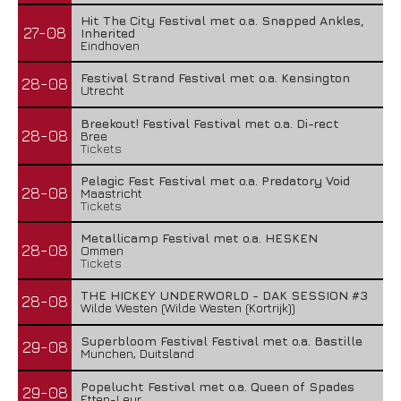
Hit The City Festival met o.a. Snapped Ankles,
27-08
Inherited
Eindhoven
Festival Strand Festival met o.a. Kensington
28-08
Utrecht
Breekout! Festival Festival met o.a. Di-rect
28-08
Bree
Tickets
Pelagic Fest Festival met o.a. Predatory Void
28-08
Maastricht
Tickets
Metallicamp Festival met o.a. HESKEN
28-08
Ommen
Tickets
THE HICKEY UNDERWORLD - DAK SESSION #3
28-08
Wilde Westen (Wilde Westen (Kortrijk))
Superbloom Festival Festival met o.a. Bastille
29-08
Munchen, Duitsland
Popelucht Festival met o.a. Queen of Spades
29-08
Etten-Leur