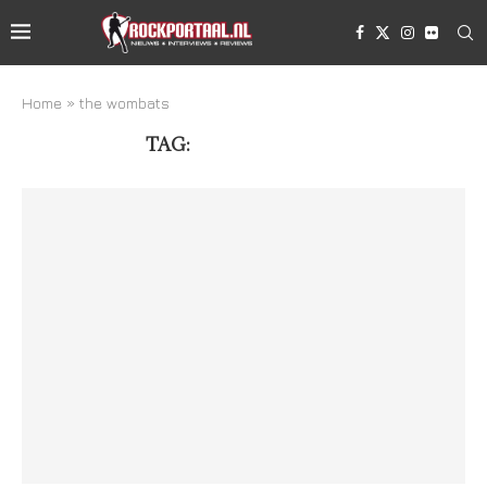
Home
»
the wombats
TAG:
THE WOMBATS