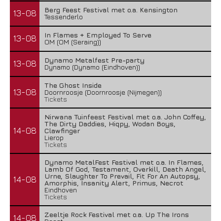
Berg Feest Festival met o.a. Kensington
13-08
Tessenderlo
In Flames + Employed To Serve
13-08
OM (OM (Seraing))
Dynamo Metalfest Pre-party
13-08
Dynamo (Dynamo (Eindhoven))
The Ghost Inside
13-08
Doornroosje (Doornroosje (Nijmegen))
Tickets
Nirwana Tuinfeest Festival met o.a. John Coffey,
The Dirty Daddies, Hiqpy, Wodan Boys,
14-08
Clawfinger
Lierop
Tickets
Dynamo MetalFest Festival met o.a. In Flames,
Lamb Of God, Testament, Overkill, Death Angel,
Urne, Slaughter To Prevail, Fit For An Autopsy,
14-08
Amorphis, Insanity Alert, Primus, Necrot
Eindhoven
Tickets
Zeeltje Rock Festival met o.a. Up The Irons
14-08