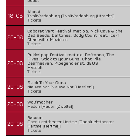
Deest
Alcest
18-08
TivoliVredenburg (TivoliVredenburg (Utrecht))
Tickets
Cabaret Vert Festival met o.a. Nick Cave & the
Bad Seeds, Deftones, Body Count feat. Ice-T
20-08
Charleville-Mézières
Tickets
Pukkelpop Festival met o.a. Deftones, The
Hives, Stick to your Guns, Chat Pile,
20-08
Deafheaven, Ploegendienst, dEUS
Hasselt
Tickets
Stick To Your Guns
20-08
Nieuwe Nor (Nieuwe Nor (Heerlen))
Tickets
Wolfmother
20-08
Hedon (Hedon (Zwolle))
Racoon
Openluchttheater Hertme (Openluchttheater
20-08
Hertme (Hertme))
Tickets