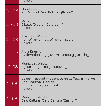
Tickets
Hatebreed
09-08
Het Bolwerk (Het Bolwerk (Sneek))
Midnight
09-08
Bibelot (Bibelot (Dordrecht))
Tickets
Spectral Wound
09-08
Hall Of Fame (Hall Of Fame (Tilburg))
Tickets
Arch Enemy
09-08
TivoliVredenburg (TivoliVredenburg (Utrecht))
Municipal Waste
10-08
Dynamo (Dynamo (Eindhoven))
Tickets
Sziget Festival met o.a. John Coffey, Bring Me
The Horizon, Health
11-08
Óbudai Eiland, Budapest
Tickets
Municipal Waste
11-08
Cafe Calluna (Cafe Calluna (Ommen))