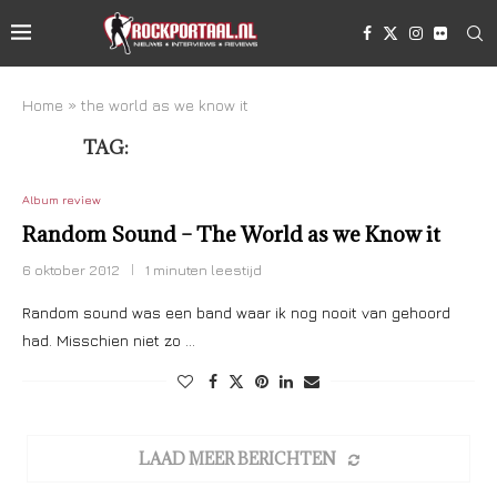
Home
»
the world as we know it
TAG:
THE WORLD AS WE KNOW IT
Album review
Random Sound – The World as we Know it
6 oktober 2012
1 minuten leestijd
Random sound was een band waar ik nog nooit van gehoord
had. Misschien niet zo …
LAAD MEER BERICHTEN