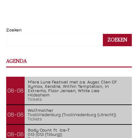
Zoeken
ZOEKEN
AGENDA
M'era Luna Festival met o.a. Auger, Clan Of
Xymox, Xandria, Within Temptation, In
08-08
Extremo, Floor Jansen, White Lies
Hildesheim
Tickets
Wolfmother
08-08
TivoliVredenburg (TivoliVredenburg (Utrecht))
Tickets
Body Count ft. Ice-T
08-08
013 (013 (Tilburg))