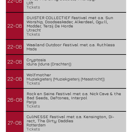
22-08
Ulft
Tickets
DUISTER COLLECTIEF Festival met o.a. Sun
Worship, Doodseskader, Alkerdeel, Ggu:ll,
22-08
Modder, Terzij De Horde
Utrecht
Tickets
Waailand Outdoor Festival met o.a. Ruthless
22-08
Made
Cryptosis
22-08
Iduna (Iduna (Drachten))
Wolfmother
22-08
Muziekgieterij (Muziekgieterij (Maastricht))
Tickets
Rock en Seine Festival met o.a. Nick Cave & the
Bad Seeds, Deftones, Interpol
26-08
Parijs
Tickets
CuliNESSE Festival met o.a. Kensington, Di-
rect, The Dirty Daddies
27-08
Rotterdam
Tickets