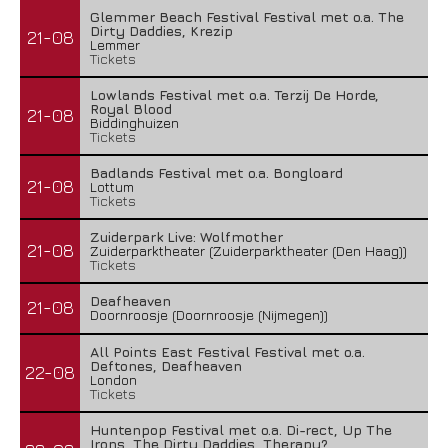
Glemmer Beach Festival Festival met o.a. The
Dirty Daddies, Krezip
21-08
Lemmer
Tickets
Lowlands Festival met o.a. Terzij De Horde,
Royal Blood
21-08
Biddinghuizen
Tickets
Badlands Festival met o.a. Bongloard
21-08
Lottum
Tickets
Zuiderpark Live: Wolfmother
21-08
Zuiderparktheater (Zuiderparktheater (Den Haag))
Tickets
Deafheaven
21-08
Doornroosje (Doornroosje (Nijmegen))
All Points East Festival Festival met o.a.
Deftones, Deafheaven
22-08
London
Tickets
Huntenpop Festival met o.a. Di-rect, Up The
Irons, The Dirty Daddies, Therapy?