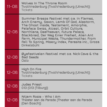
Wolves In The Throne Room
11-08
TivoliVredenburg (TivoliVredenburg (Utrecht))
Tickets
Summer Breeze Festival met o.a. In Flames,
Arch Enemy, Saxon, Lamb Of God, Alestorm,
The Ghost Inside, Testament, Amorphis,
Paleface Swiss, Alcest, Orbit Culture,
12-08
Northlane, Deafheaven, Future Palace,
Blackbraid, Der Weg Einer Freiheit, Alien Ant
Farm, Municipal Waste, Thundermother, From
Fall To Spring, Misery Index, Parasite inc., Groza
Dinkelsbühl
Øyafestivalen Festival met o.a. Nick Cave & the
12-08
Bad Seeds
Oslo
High On Fire
12-08
TivoliVredenburg (TivoliVredenburg (Utrecht))
Tickets
Judas Priest
12-08
013 (013 (Tilburg))
Ntjam Rosie - Who I Am
12-08
Theater aan de Parade (Theater aan de Parade
(Den Bosch))