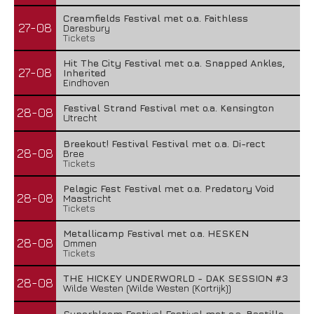
Creamfields Festival met o.a. Faithless
27-08
Daresbury
Tickets
Hit The City Festival met o.a. Snapped Ankles,
27-08
Inherited
Eindhoven
Festival Strand Festival met o.a. Kensington
28-08
Utrecht
Breekout! Festival Festival met o.a. Di-rect
28-08
Bree
Tickets
Pelagic Fest Festival met o.a. Predatory Void
28-08
Maastricht
Tickets
Metallicamp Festival met o.a. HESKEN
28-08
Ommen
Tickets
THE HICKEY UNDERWORLD - DAK SESSION #3
28-08
Wilde Westen (Wilde Westen (Kortrijk))
Superbloom Festival Festival met o.a. Bastille