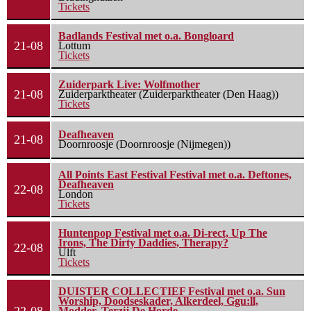
Tickets
Badlands Festival met o.a. Bongloard
21-08
Lottum
Tickets
Zuiderpark Live: Wolfmother
21-08
Zuiderparktheater (Zuiderparktheater (Den Haag))
Tickets
Deafheaven
21-08
Doornroosje (Doornroosje (Nijmegen))
All Points East Festival Festival met o.a. Deftones,
Deafheaven
22-08
London
Tickets
Huntenpop Festival met o.a. Di-rect, Up The
Irons, The Dirty Daddies, Therapy?
22-08
Ulft
Tickets
DUISTER COLLECTIEF Festival met o.a. Sun
Worship, Doodseskader, Alkerdeel, Ggu:ll,
Modder, Terzij De Horde