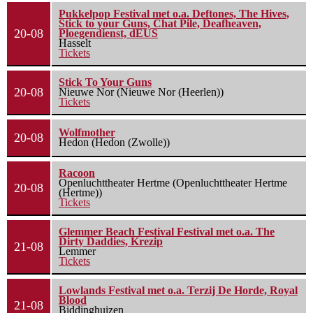
Pukkelpop Festival met o.a. Deftones, The Hives,
Stick to your Guns, Chat Pile, Deafheaven,
20-08
Ploegendienst, dEUS
Hasselt
Tickets
Stick To Your Guns
20-08
Nieuwe Nor (Nieuwe Nor (Heerlen))
Tickets
Wolfmother
20-08
Hedon (Hedon (Zwolle))
Racoon
Openluchttheater Hertme (Openluchttheater Hertme
20-08
(Hertme))
Tickets
Glemmer Beach Festival Festival met o.a. The
Dirty Daddies, Krezip
21-08
Lemmer
Tickets
Lowlands Festival met o.a. Terzij De Horde, Royal
Blood
21-08
Biddinghuizen