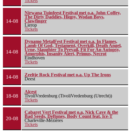
Tickets
Nirwana Tuinfeest Festival met o.a. John Coffey,
The Dirty Daddies, Hiqpy, Wodan Boys,
14-08
Clawfinger
Lierop
Tickets
Dynamo MetalFest Festival met o.a. In Flames,
Lamb Of God, Testament, Overkill, Death Angel,
Urne, Slaughter To Prevail, Fit For An Autopsy,
14-08
Amorphis, Insanity Alert, Primus, Necrot
Eindhoven
Tickets
Zeeltje Rock Festival met o.a. Up The Irons
14-08
Deest
Alcest
18-08
TivoliVredenburg (TivoliVredenburg (Utrecht))
Tickets
Cabaret Vert Festival met o.a. Nick Cave & the
Bad Seeds, Deftones, Body Count feat. Ice-T
20-08
Charleville-Mézières
Tickets