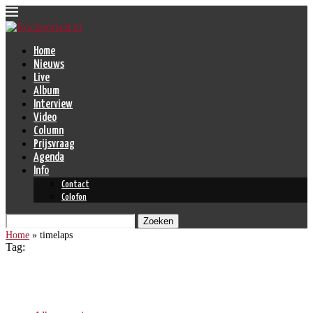
Home
Nieuws
Live
Album
Interview
Video
Column
Prijsvraag
Agenda
Info
Contact
Colofon
Zoeken
Home
»
timelaps
Tag:
timelaps