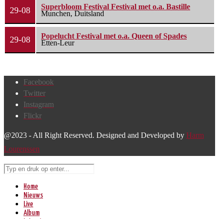
Superbloom Festival Festival met o.a. Bastille
29-08
Munchen, Duitsland
Popelucht Festival met o.a. Queen of Spades
29-08
Etten-Leur
Facebook
Twitter
Instagram
Flickr
@2023 - All Right Reserved. Designed and Developed by
Harm
Lourenssen
Home
Nieuws
Live
Album