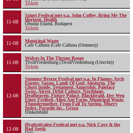
Tickets
Sziget Festival met o.a. John Coffey, Bring Me The
Horizon, Health
11-08
Óbudai Eiland, Budapest
Tickets
Municipal Waste
11-08
Cafe Calluna (Cafe Calluna (Ommen))
Wolves In The Throne Room
11-08
TivoliVredenburg (TivoliVredenburg (Utrecht))
Tickets
Summer Breeze Festival met o.a. In Flames, Arch
Enemy, Saxon, Lamb Of God, Alestorm, The
Ghost Inside, Testament, Amorphis, Paleface
Swiss, Alcest, Orbit Culture, Northlane,
12-08
Deafheaven, Future Palace, Blackbraid, Der Weg
Einer Freiheit, Alien Ant Farm, Municipal Waste,
Thundermother, From Fall To Spring, Misery
Index, Parasite inc., Groza
Dinkelsbühl
Øyafestivalen Festival met o.a. Nick Cave & the
12-08
Bad Seeds
Oslo