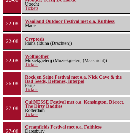
22-08
Utrecht
Tickets
Waailand Outdoor Festival met o.a. Ruthless
22-08
Made
Cryptosis
22-08
Iduna (Iduna (Drachten))
Wolfmother
22-08
Muziekgieterij (Muziekgieterij (Maastricht))
Tickets
Rock en Seine Festival met o.a. Nick Cave & the
Bad Seeds, Deftones, Interpol
26-08
Parijs
Tickets
CuliNESSE Festival met o.a. Kensington, Di-rect,
The Dirty Daddies
27-08
Rotterdam
Tickets
Creamfields Festival met o.a. Faithless
27-08
Daresbury