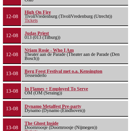
High On Fire
12-08
TivoliVredenburg (TivoliVredenburg (Utrecht))
Tickets
Judas Priest
12-08
013 (013 (Tilburg))
Ntjam Rosie - Who I Am
12-08
Theater aan de Parade (Theater aan de Parade (Den
Bosch))
Berg Feest Festival met o.a. Kensington
13-08
Tessenderlo
In Flames + Employed To Serve
13-08
OM (OM (Seraing))
Dynamo Metalfest Pre-party
13-08
Dynamo (Dynamo (Eindhoven))
The Ghost Inside
13-08
Doornroosje (Doornroosje (Nijmegen))