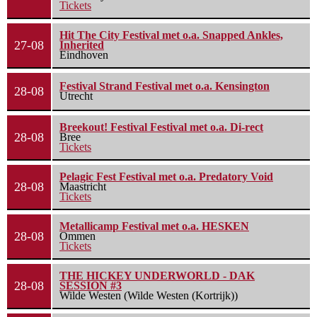
Tickets
Hit The City Festival met o.a. Snapped Ankles,
27-08
Inherited
Eindhoven
Festival Strand Festival met o.a. Kensington
28-08
Utrecht
Breekout! Festival Festival met o.a. Di-rect
28-08
Bree
Tickets
Pelagic Fest Festival met o.a. Predatory Void
28-08
Maastricht
Tickets
Metallicamp Festival met o.a. HESKEN
28-08
Ommen
Tickets
THE HICKEY UNDERWORLD - DAK
28-08
SESSION #3
Wilde Westen (Wilde Westen (Kortrijk))