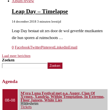
Album review
Leap Day – Timelapse
14 december 2018
3 minuten leestijd
Leap Day bestaat uit zes door de wol geverfde muzikanten
die hun sporen al ruimschoots …
0
Facebook
Twitter
Pinterest
Linkedin
Email
Laad meer berichten
Zoeken
Zoeken
Agenda
M'era Luna Festival met o.a. Auger, Clan Of
Xymox, Xandria, Within Temptation, In Extremo,
08-08
Floor Jansen, White Lies
Hildesheim
Tickets