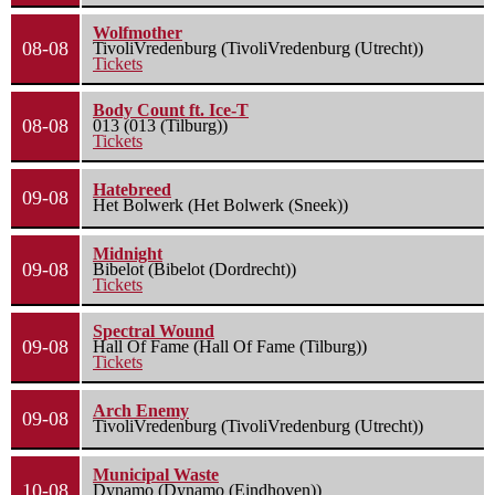
Wolfmother
08-08
TivoliVredenburg (TivoliVredenburg (Utrecht))
Tickets
Body Count ft. Ice-T
08-08
013 (013 (Tilburg))
Tickets
Hatebreed
09-08
Het Bolwerk (Het Bolwerk (Sneek))
Midnight
09-08
Bibelot (Bibelot (Dordrecht))
Tickets
Spectral Wound
09-08
Hall Of Fame (Hall Of Fame (Tilburg))
Tickets
Arch Enemy
09-08
TivoliVredenburg (TivoliVredenburg (Utrecht))
Municipal Waste
10-08
Dynamo (Dynamo (Eindhoven))