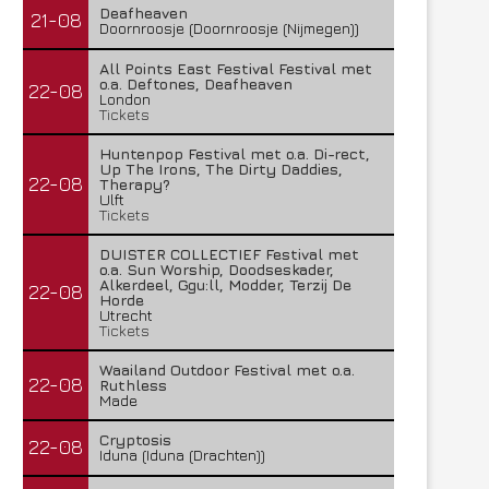
Deafheaven
21-08
Doornroosje (Doornroosje (Nijmegen))
All Points East Festival Festival met
o.a. Deftones, Deafheaven
22-08
London
Tickets
Huntenpop Festival met o.a. Di-rect,
Up The Irons, The Dirty Daddies,
22-08
Therapy?
Ulft
Tickets
DUISTER COLLECTIEF Festival met
o.a. Sun Worship, Doodseskader,
Alkerdeel, Ggu:ll, Modder, Terzij De
22-08
Horde
Utrecht
Tickets
Waailand Outdoor Festival met o.a.
22-08
Ruthless
Made
Cryptosis
22-08
Iduna (Iduna (Drachten))