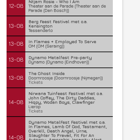
Ntjam Rosie - Who I Am
12-08
Theater aan de Parade (Theater aan de
Parade (Den Bosch))
Berg Feest Festival met o.a.
13-08
Kensington
Tessenderlo
In Flames + Employed To Serve
13-08
OM (OM (Seraing))
Dynamo Metalfest Pre-party
13-08
Dynamo (Dynamo (Eindhoven))
The Ghost Inside
13-08
Doornroosje (Doornroosje (Nijmegen))
Tickets
Nirwana Tuinfeest Festival met o.a.
John Coffey, The Dirty Daddies,
14-08
Hiqpy, Wodan Boys, Clawfinger
Lierop
Tickets
Dynamo MetalFest Festival met o.a.
In Flames, Lamb Of God, Testament,
Overkill, Death Angel, Urne,
Slaughter To Prevail, Fit For An
14-08
Autopsy, Amorphis, Insanity Alert,