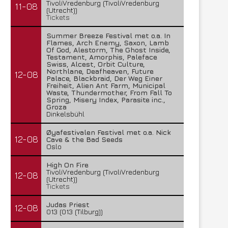
TivoliVredenburg (TivoliVredenburg
11-08
(Utrecht))
Tickets
Summer Breeze Festival met o.a. In
Flames, Arch Enemy, Saxon, Lamb
Of God, Alestorm, The Ghost Inside,
Testament, Amorphis, Paleface
Swiss, Alcest, Orbit Culture,
Northlane, Deafheaven, Future
12-08
Palace, Blackbraid, Der Weg Einer
Freiheit, Alien Ant Farm, Municipal
Waste, Thundermother, From Fall To
Spring, Misery Index, Parasite inc.,
Groza
Dinkelsbühl
Øyafestivalen Festival met o.a. Nick
12-08
Cave & the Bad Seeds
Oslo
High On Fire
TivoliVredenburg (TivoliVredenburg
12-08
(Utrecht))
Tickets
Judas Priest
12-08
013 (013 (Tilburg))