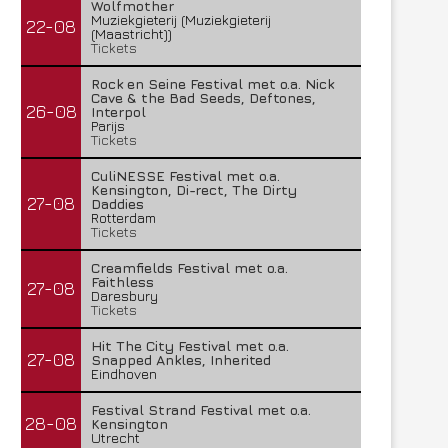
Wolfmother
Muziekgieterij (Muziekgieterij
22-08
(Maastricht))
Tickets
Rock en Seine Festival met o.a. Nick
Cave & the Bad Seeds, Deftones,
26-08
Interpol
Parijs
Tickets
CuliNESSE Festival met o.a.
Kensington, Di-rect, The Dirty
27-08
Daddies
Rotterdam
Tickets
Creamfields Festival met o.a.
Faithless
27-08
Daresbury
Tickets
Hit The City Festival met o.a.
27-08
Snapped Ankles, Inherited
Eindhoven
Festival Strand Festival met o.a.
28-08
Kensington
Utrecht