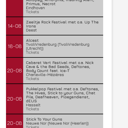
Primus, Necrot
Eindhoven
Tickets
Zeeltje Rock Festival met o.a. Up The
14-08
Irons
Deest
Alcest
TivoliVredenburg (TivoliVredenburg
18-08
(Utrecht))
Tickets
Cabaret Vert Festival met o.a. Nick
Cave & the Bad Seeds, Deftones,
20-08
Body Count feat. Ice-T
Charleville-Mézières
Tickets
Pukkelpop Festival met o.a. Deftones,
The Hives, Stick to your Guns, Chat
Pile, Deafheaven, Ploegendienst,
20-08
dEUS
Hasselt
Tickets
Stick To Your Guns
20-08
Nieuwe Nor (Nieuwe Nor (Heerlen))
Tickets