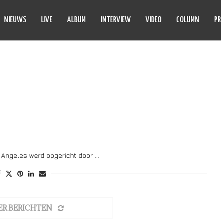
NIEUWS
LIVE
ALBUM
INTERVIEW
VIDEO
COLUMN
PR
OMMY LEE
s Angeles werd opgericht door …
ER BERICHTEN