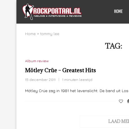
HOME
Home
»
tommy lee
TAG:
T
Album review
Mötley Crüe – Greatest Hits
15 december 2011
1 minuten leestijd
Mötley Crüe zag in 1981 het levenslicht. De band uit Lo
LAAD ME