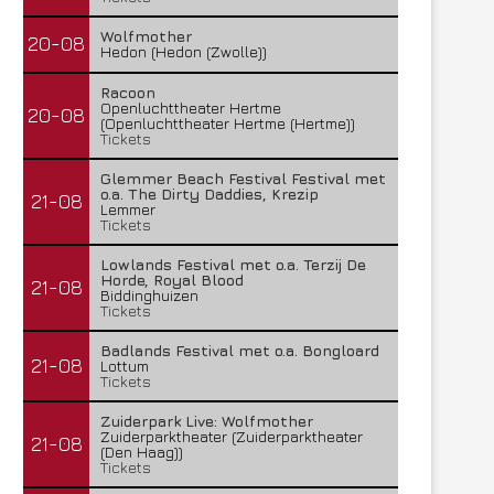
Wolfmother
20-08
Hedon (Hedon (Zwolle))
Racoon
Openluchttheater Hertme
20-08
(Openluchttheater Hertme (Hertme))
Tickets
Glemmer Beach Festival Festival met
o.a. The Dirty Daddies, Krezip
21-08
Lemmer
Tickets
Lowlands Festival met o.a. Terzij De
Horde, Royal Blood
21-08
Biddinghuizen
Tickets
Badlands Festival met o.a. Bongloard
21-08
Lottum
Tickets
Zuiderpark Live: Wolfmother
Zuiderparktheater (Zuiderparktheater
21-08
(Den Haag))
Tickets