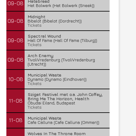
Hatebreed
09-08
Het Bolwerk (Het Bolwerk (Sneek))
Midnight
09-08
Bibelot (Bibelot (Dordrecht))
Tickets
Spectral Wound
09-08
Hall Of Fame (Hall Of Fame (Tilburg))
Tickets
Arch Enemy
09-08
TivoliVredenburg (TivoliVredenburg
(Utrecht))
Municipal Waste
10-08
Dynamo (Dynamo (Eindhoven))
Tickets
Sziget Festival met o.a. John Coffey,
Bring Me The Horizon, Health
11-08
Óbudai Eiland, Budapest
Tickets
Municipal Waste
11-08
Cafe Calluna (Cafe Calluna (Ommen))
Wolves In The Throne Room