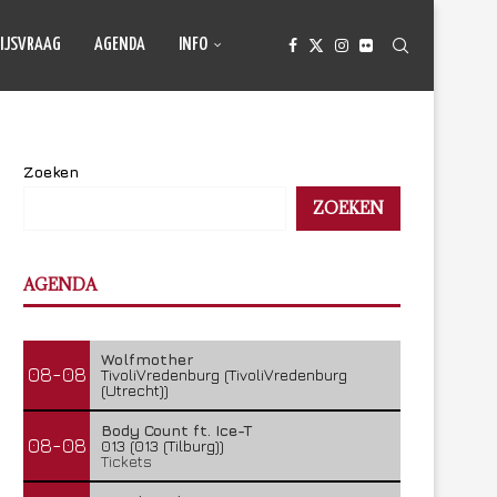
IJSVRAAG
AGENDA
INFO
Zoeken
ZOEKEN
AGENDA
Wolfmother
08-08
TivoliVredenburg (TivoliVredenburg
(Utrecht))
Body Count ft. Ice-T
08-08
013 (013 (Tilburg))
Tickets