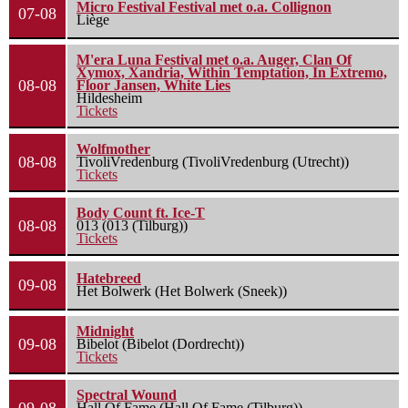
Micro Festival Festival met o.a. Collignon
07-08
Liège
M'era Luna Festival met o.a. Auger, Clan Of
Xymox, Xandria, Within Temptation, In Extremo,
08-08
Floor Jansen, White Lies
Hildesheim
Tickets
Wolfmother
08-08
TivoliVredenburg (TivoliVredenburg (Utrecht))
Tickets
Body Count ft. Ice-T
08-08
013 (013 (Tilburg))
Tickets
Hatebreed
09-08
Het Bolwerk (Het Bolwerk (Sneek))
Midnight
09-08
Bibelot (Bibelot (Dordrecht))
Tickets
Spectral Wound
09-08
Hall Of Fame (Hall Of Fame (Tilburg))