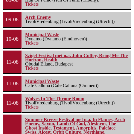
Tickets
Arch Enemy
09-08
TivoliVredenburg (TivoliVredenburg (Utrecht))
Municipal Waste
10-08
Dynamo (Dynamo (Eindhoven))
Tickets
Sziget Festival met o.a. John Coffey, Bring Me The
Horizon, Health
11-08
Óbudai Eiland, Budapest
Tickets
Municipal Waste
11-08
Cafe Calluna (Cafe Calluna (Ommen))
Wolves In The Throne Room
11-08
TivoliVredenburg (TivoliVredenburg (Utrecht))
Tickets
Summer Breeze Festival met o.a. In Flames, Arch
Enemy, Saxon, Lamb Of God, Alestorm, The
Ghost Inside, Testament, Amorphis, Paleface
Swiss, Alcest, Orbit Culture, Northlane,