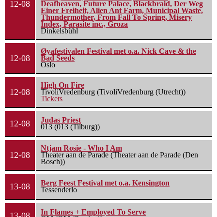
12-08
Deafheaven, Future Palace, Blackbraid, Der Weg
Einer Freiheit, Alien Ant Farm, Municipal Waste,
Thundermother, From Fall To Spring, Misery
Index, Parasite inc., Groza
Dinkelsbühl
Øyafestivalen Festival met o.a. Nick Cave & the
12-08
Bad Seeds
Oslo
High On Fire
12-08
TivoliVredenburg (TivoliVredenburg (Utrecht))
Tickets
Judas Priest
12-08
013 (013 (Tilburg))
Ntjam Rosie - Who I Am
12-08
Theater aan de Parade (Theater aan de Parade (Den
Bosch))
Berg Feest Festival met o.a. Kensington
13-08
Tessenderlo
In Flames + Employed To Serve
13-08