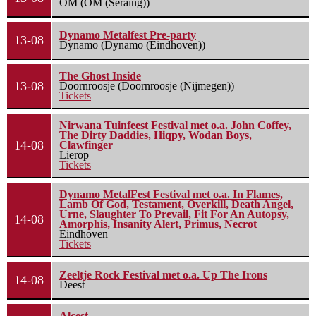
OM (OM (Seraing))
Dynamo Metalfest Pre-party
13-08
Dynamo (Dynamo (Eindhoven))
The Ghost Inside
13-08
Doornroosje (Doornroosje (Nijmegen))
Tickets
Nirwana Tuinfeest Festival met o.a. John Coffey,
The Dirty Daddies, Hiqpy, Wodan Boys,
14-08
Clawfinger
Lierop
Tickets
Dynamo MetalFest Festival met o.a. In Flames,
Lamb Of God, Testament, Overkill, Death Angel,
Urne, Slaughter To Prevail, Fit For An Autopsy,
14-08
Amorphis, Insanity Alert, Primus, Necrot
Eindhoven
Tickets
Zeeltje Rock Festival met o.a. Up The Irons
14-08
Deest
Alcest