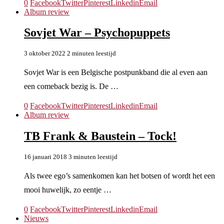
0
Facebook
Twitter
Pinterest
Linkedin
Email
Album review
Sovjet War – Psychopuppets
3 oktober 2022
2 minuten leestijd
Sovjet War is een Belgische postpunkband die al even aan
een comeback bezig is. De …
0
Facebook
Twitter
Pinterest
Linkedin
Email
Album review
TB Frank & Baustein – Tock!
16 januari 2018
3 minuten leestijd
Als twee ego’s samenkomen kan het botsen of wordt het een
mooi huwelijk, zo eentje …
0
Facebook
Twitter
Pinterest
Linkedin
Email
Nieuws