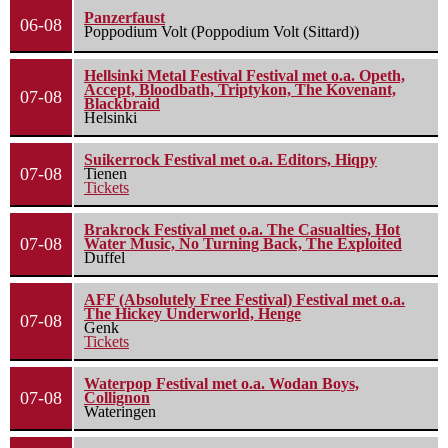
Panzerfaust
06-08
Poppodium Volt (Poppodium Volt (Sittard))
Hellsinki Metal Festival Festival met o.a. Opeth,
Accept, Bloodbath, Triptykon, The Kovenant,
07-08
Blackbraid
Helsinki
Suikerrock Festival met o.a. Editors, Hiqpy
07-08
Tienen
Tickets
Brakrock Festival met o.a. The Casualties, Hot
07-08
Water Music, No Turning Back, The Exploited
Duffel
AFF (Absolutely Free Festival) Festival met o.a.
The Hickey Underworld, Henge
07-08
Genk
Tickets
Waterpop Festival met o.a. Wodan Boys,
07-08
Collignon
Wateringen