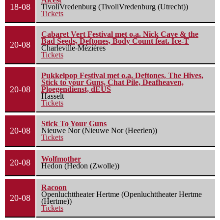
18-08
TivoliVredenburg (TivoliVredenburg (Utrecht))
Tickets
Cabaret Vert Festival met o.a. Nick Cave & the
Bad Seeds, Deftones, Body Count feat. Ice-T
20-08
Charleville-Mézières
Tickets
Pukkelpop Festival met o.a. Deftones, The Hives,
Stick to your Guns, Chat Pile, Deafheaven,
20-08
Ploegendienst, dEUS
Hasselt
Tickets
Stick To Your Guns
20-08
Nieuwe Nor (Nieuwe Nor (Heerlen))
Tickets
Wolfmother
20-08
Hedon (Hedon (Zwolle))
Racoon
Openluchttheater Hertme (Openluchttheater Hertme
20-08
(Hertme))
Tickets