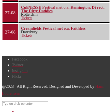
CuliNESSE Festival met o.a. Kensington, Di-rect,
The Dirty Daddies
27-08
Rotterdam
Tickets
Creamfields Festival met o.a. Faithless
27-08
Daresbury
Tickets
Facebook
Twitter
Instagram
Flickr
@2023 - All Right Reserved. Designed and Developed by
Harm
Lourenssen