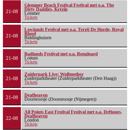
Glemmer Beach Festival Festival met o.a. The
Dirty Daddies, Krezip
21-08
Lemmer
Tickets
Lowlands Festival met o.a. Terzij De Horde, Royal
Blood
21-08
Biddinghuizen
Tickets
Badlands Festival met o.a. Bongloard
21-08
Lottum
Tickets
Zuiderpark Live: Wolfmother
21-08
Zuiderparktheater (Zuiderparktheater (Den Haag))
Tickets
Deafheaven
21-08
Doornroosje (Doornroosje (Nijmegen))
All Points East Festival Festival met o.a. Deftones,
Deafheaven
22-08
London
Tickets