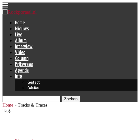
Home
Nieuws
Live
Album
Interview
Video
Column
Prijsvraag
Agenda
Info
Contact
Colofon
Zoeken
Home
»
Tracks & Traces
Tag:
Tracks & Traces