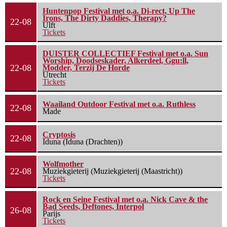
Huntenpop Festival met o.a. Di-rect, Up The
Irons, The Dirty Daddies, Therapy?
22-08
Ulft
Tickets
DUISTER COLLECTIEF Festival met o.a. Sun
Worship, Doodseskader, Alkerdeel, Ggu:ll,
22-08
Modder, Terzij De Horde
Utrecht
Tickets
Waailand Outdoor Festival met o.a. Ruthless
22-08
Made
Cryptosis
22-08
Iduna (Iduna (Drachten))
Wolfmother
22-08
Muziekgieterij (Muziekgieterij (Maastricht))
Tickets
Rock en Seine Festival met o.a. Nick Cave & the
Bad Seeds, Deftones, Interpol
26-08
Parijs
Tickets