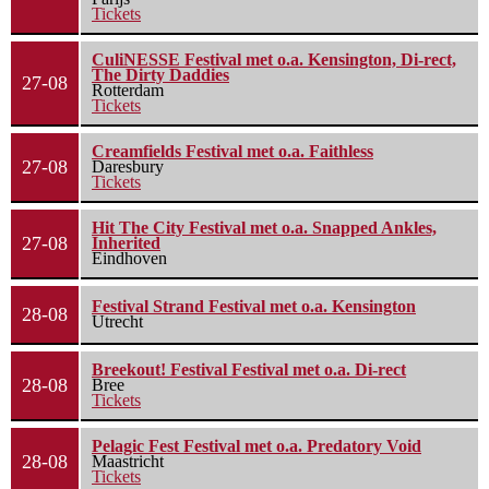
Tickets
CuliNESSE Festival met o.a. Kensington, Di-rect,
The Dirty Daddies
27-08
Rotterdam
Tickets
Creamfields Festival met o.a. Faithless
27-08
Daresbury
Tickets
Hit The City Festival met o.a. Snapped Ankles,
27-08
Inherited
Eindhoven
Festival Strand Festival met o.a. Kensington
28-08
Utrecht
Breekout! Festival Festival met o.a. Di-rect
28-08
Bree
Tickets
Pelagic Fest Festival met o.a. Predatory Void
28-08
Maastricht
Tickets