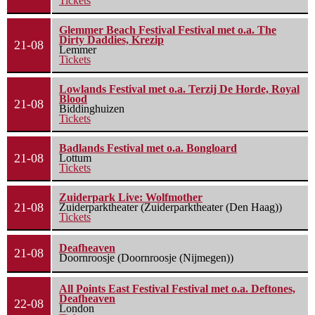
Tickets
Glemmer Beach Festival Festival met o.a. The
Dirty Daddies, Krezip
21-08
Lemmer
Tickets
Lowlands Festival met o.a. Terzij De Horde, Royal
Blood
21-08
Biddinghuizen
Tickets
Badlands Festival met o.a. Bongloard
21-08
Lottum
Tickets
Zuiderpark Live: Wolfmother
21-08
Zuiderparktheater (Zuiderparktheater (Den Haag))
Tickets
Deafheaven
21-08
Doornroosje (Doornroosje (Nijmegen))
All Points East Festival Festival met o.a. Deftones,
Deafheaven
22-08
London