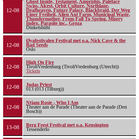
Ghost Inside, Testament, Amorphis, Paleface
Swiss, Alcest, Orbit Culture, Northlane,
12-08
Deafheaven, Future Palace, Blackbraid, Der Weg
Einer Freiheit, Alien Ant Farm, Municipal Waste,
Thundermother, From Fall To Spring, Misery
Index, Parasite inc., Groza
Dinkelsbühl
Øyafestivalen Festival met o.a. Nick Cave & the
12-08
Bad Seeds
Oslo
High On Fire
12-08
TivoliVredenburg (TivoliVredenburg (Utrecht))
Tickets
Judas Priest
12-08
013 (013 (Tilburg))
Ntjam Rosie - Who I Am
12-08
Theater aan de Parade (Theater aan de Parade (Den
Bosch))
Berg Feest Festival met o.a. Kensington
13-08
Tessenderlo