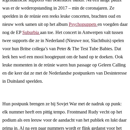
was er de wederopstanding in 2017 – min de coronajaren. Ze
speelden in de reünie een reeks leuke concerten, brachten oud en
nieuw werk samen uit op het album
Psychopuppets
en voegden daar
nog de EP
Suburbia
aan toe. Het concert in Antwerpen valt tussen
twee supports die ze in Nederland (Nieuwe nor, Slachthuis) spelen
voor hun Britse collega’s van Peter & The Test Tube Babies. Dat
leek hen wel een mooi hoogtepunt om de band op te doeken. Ook
leuke momenten in de reünie waren hun passage op Geleen Calling
en die keer dat ze met de Nederlandse postpunkers van Desinteresse
in Duitsland speelden.
Hun postpunk brengen ze bij Sovjet War met de nadruk op punk:
elk nummer heeft een pittig tempo. Frontmand Rudy vecht op het
podium als een leeuw voor de aandacht van het publiek en lukt daar
prima in. Al na een paar nummers wordt er flink gedanst voor het