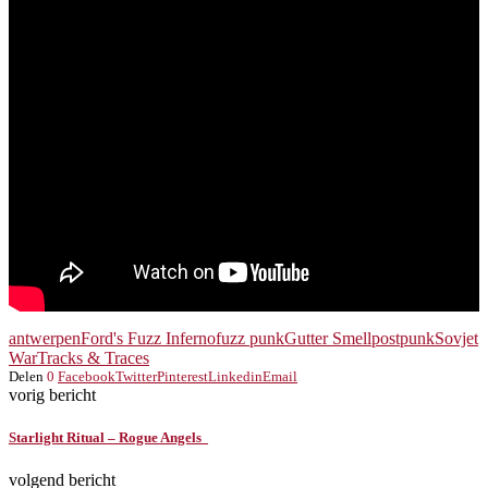
antwerpen
Ford's Fuzz Inferno
fuzz punk
Gutter Smell
postpunk
Sovjet
War
Tracks & Traces
Delen
0
Facebook
Twitter
Pinterest
Linkedin
Email
vorig bericht
Starlight Ritual – Rogue Angels
volgend bericht