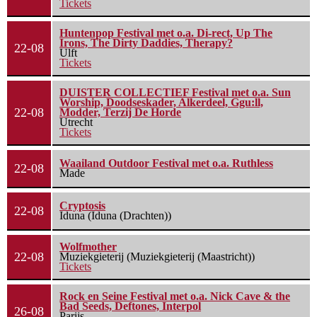
Tickets
Huntenpop Festival met o.a. Di-rect, Up The
Irons, The Dirty Daddies, Therapy?
22-08
Ulft
Tickets
DUISTER COLLECTIEF Festival met o.a. Sun
Worship, Doodseskader, Alkerdeel, Ggu:ll,
22-08
Modder, Terzij De Horde
Utrecht
Tickets
Waailand Outdoor Festival met o.a. Ruthless
22-08
Made
Cryptosis
22-08
Iduna (Iduna (Drachten))
Wolfmother
22-08
Muziekgieterij (Muziekgieterij (Maastricht))
Tickets
Rock en Seine Festival met o.a. Nick Cave & the
Bad Seeds, Deftones, Interpol
26-08
Parijs