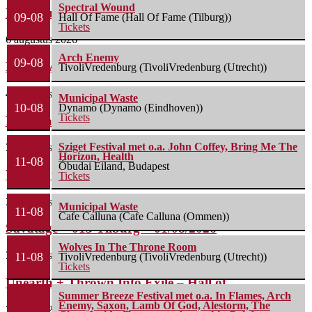
Spectral Wound
Phil Campbell’s Bastard Sons – De Pul (Uden)...
09-08
Hall Of Fame (Hall Of Fame (Tilburg))
Tickets
6 augustus 2026
Arch Enemy
09-08
Life Of Agony + Second Function – Underworld...
TivoliVredenburg (TivoliVredenburg (Utrecht))
4 augustus 2026
Municipal Waste
10-08
Dynamo (Dynamo (Eindhoven))
Tickets
Nick Cave & The Bad Seeds – Preston...
Sziget Festival met o.a. John Coffey, Bring Me The
3 augustus 2026
Horizon, Health
11-08
Óbudai Eiland, Budapest
Wolfmother + The Howlers – o2 Shepherd’s Bush...
Tickets
3 augustus 2026
Municipal Waste
11-08
Cafe Calluna (Cafe Calluna (Ommen))
Savatage – 013 Tilburg – 01/08/2026
Wolves In The Throne Room
3 augustus 2026
11-08
TivoliVredenburg (TivoliVredenburg (Utrecht))
Tickets
Unearth + Thrown Into Exile – Hall of...
Summer Breeze Festival met o.a. In Flames, Arch
Enemy, Saxon, Lamb Of God, Alestorm, The
29 juli 2026