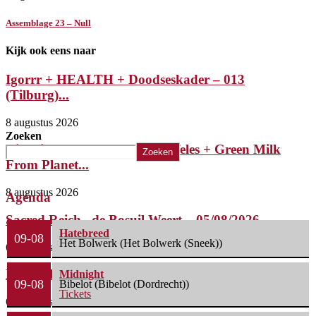
Assemblage 23 – Null
Kijk ook eens naar
Igorrr + HEALTH + Doodseskader – 013
(Tilburg)...
8 augustus 2026
Zoeken
Riffsniffer Presents: Mephistofeles + Green Milk
Zoeken
From Planet...
8 augustus 2026
Agenda
Sacred Reich– de Bosuil Weert – 05/08/2026
Hatebreed
09-08
Het Bolwerk (Het Bolwerk (Sneek))
6 augustus 2026
Misery Index – Elpee (Deinze, België) 04/08/2026
Midnight
09-08
Bibelot (Bibelot (Dordrecht))
Tickets
6 augustus 2026