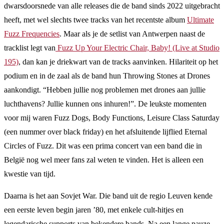
dwarsdoorsnede van alle releases die de band sinds 2022 uitgebracht
heeft, met wel slechts twee tracks van het recentste album
Ultimate
Fuzz Frequencies
. Maar als je de setlist van Antwerpen naast de
tracklist legt van
Fuzz Up Your Electric Chair, Baby! (Live at Studio
195)
, dan kan je driekwart van de tracks aanvinken. Hilariteit op het
podium en in de zaal als de band hun Throwing Stones at Drones
aankondigt. “Hebben jullie nog problemen met drones aan jullie
luchthavens? Jullie kunnen ons inhuren!”. De leukste momenten
voor mij waren Fuzz Dogs, Body Functions, Leisure Class Saturday
(een nummer over black friday) en het afsluitende lijflied Eternal
Circles of Fuzz. Dit was een prima concert van een band die in
België nog wel meer fans zal weten te vinden. Het is alleen een
kwestie van tijd.
Daarna is het aan Sovjet War. Die band uit de regio Leuven kende
een eerste leven begin jaren ’80, met enkele cult-hitjes en
legendarische supports van bekendere bands. Na een lange pauze