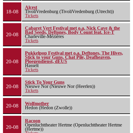
Alcest
18-08
TivoliVredenburg (TivoliVredenburg (Utrecht))
Tickets
Cabaret Vert Festival met o.a. Nick Cave & the
Bad Seeds, Deftones, Body Count feat. Ice-T
20-08
Charleville-Mézières
Tickets
Pukkelpop Festival met o.a. Deftones, The Hives,
Stick to your Guns, Chat Pile, Deafheaven,
20-08
Ploegendienst, dEUS
Hasselt
Tickets
Stick To Your Guns
20-08
Nieuwe Nor (Nieuwe Nor (Heerlen))
Tickets
Wolfmother
20-08
Hedon (Hedon (Zwolle))
Racoon
Openluchttheater Hertme (Openluchttheater Hertme
20-08
(Hertme))