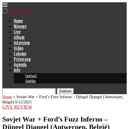
Home
Nieuws
Live
Album
Interview
Video
Column
Prijsvraag
Agenda
Info
Contact
Colofon
Zoeken
Home
»
Sovjet War + Ford’s Fuzz Inferno – Djingel Djangel (Antwerpen,
België) 6/12/2025
LIVE REVIEW
Sovjet War + Ford’s Fuzz Inferno –
Djingel Djangel (Antwerpen, België)