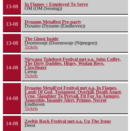
In Flames + Employed To Serve
13-08
OM (OM (Seraing))
Dynamo Metalfest Pre-party
13-08
Dynamo (Dynamo (Eindhoven))
The Ghost Inside
13-08
Doornroosje (Doornroosje (Nijmegen))
Tickets
Nirwana Tuinfeest Festival met o.a. John Coffey,
The Dirty Daddies, Hiqpy, Wodan Boys,
14-08
Clawfinger
Lierop
Tickets
Dynamo MetalFest Festival met o.a. In Flames,
Lamb Of God, Testament, Overkill, Death Angel,
Urne, Slaughter To Prevail, Fit For An Autopsy,
14-08
Amorphis, Insanity Alert, Primus, Necrot
Eindhoven
Tickets
Zeeltje Rock Festival met o.a. Up The Irons
14-08
Deest