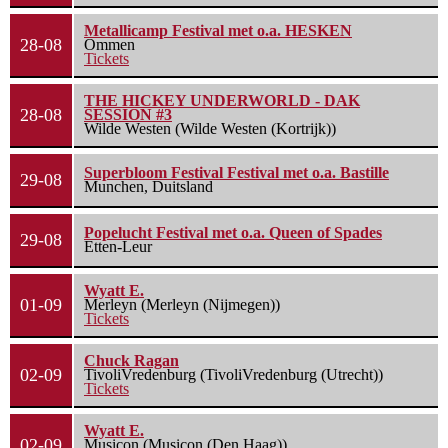
Metallicamp Festival met o.a. HESKEN
28-08
Ommen
Tickets
THE HICKEY UNDERWORLD - DAK
28-08
SESSION #3
Wilde Westen (Wilde Westen (Kortrijk))
Superbloom Festival Festival met o.a. Bastille
29-08
Munchen, Duitsland
Popelucht Festival met o.a. Queen of Spades
29-08
Etten-Leur
Wyatt E.
01-09
Merleyn (Merleyn (Nijmegen))
Tickets
Chuck Ragan
02-09
TivoliVredenburg (TivoliVredenburg (Utrecht))
Tickets
Wyatt E.
02-09
Musicon (Musicon (Den Haag))