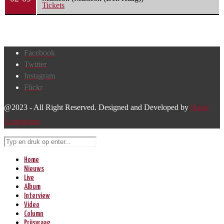
Tickets
Facebook
Twitter
Instagram
Flickr
@2023 - All Right Reserved. Designed and Developed by
Harm
Lourenssen
Home
Nieuws
Live
Album
Interview
Video
Column
Prijsvraag