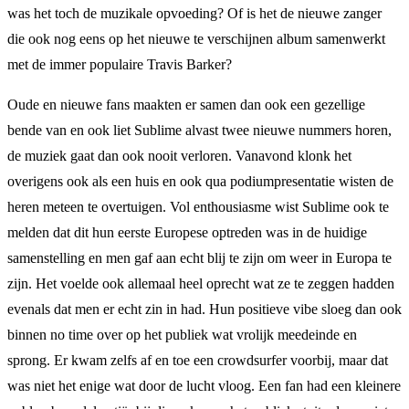
was het toch de muzikale opvoeding? Of is het de nieuwe zanger
die ook nog eens op het nieuwe te verschijnen album samenwerkt
met de immer populaire Travis Barker?
Oude en nieuwe fans maakten er samen dan ook een gezellige
bende van en ook liet Sublime alvast twee nieuwe nummers horen,
de muziek gaat dan ook nooit verloren. Vanavond klonk het
overigens ook als een huis en ook qua podiumpresentatie wisten de
heren meteen te overtuigen. Vol enthousiasme wist Sublime ook te
melden dat dit hun eerste Europese optreden was in de huidige
samenstelling en men gaf aan echt blij te zijn om weer in Europa te
zijn. Het voelde ook allemaal heel oprecht wat ze te zeggen hadden
evenals dat men er echt zin in had. Hun positieve vibe sloeg dan ook
binnen no time over op het publiek wat vrolijk meedeinde en
sprong. Er kwam zelfs af en toe een crowdsurfer voorbij, maar dat
was niet het enige wat door de lucht vloog. Een fan had een kleinere