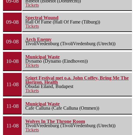
09-08
Bibelot (Bibelot (Dordrecht))
Tickets
Spectral Wound
09-08
Hall Of Fame (Hall Of Fame (Tilburg))
Tickets
Arch Enemy
09-08
TivoliVredenburg (TivoliVredenburg (Utrecht))
Municipal Waste
10-08
Dynamo (Dynamo (Eindhoven))
Tickets
Sziget Festival met o.a. John Coffey, Bring Me The
Horizon, Health
11-08
Óbudai Eiland, Budapest
Tickets
Municipal Waste
11-08
Cafe Calluna (Cafe Calluna (Ommen))
Wolves In The Throne Room
11-08
TivoliVredenburg (TivoliVredenburg (Utrecht))
Tickets