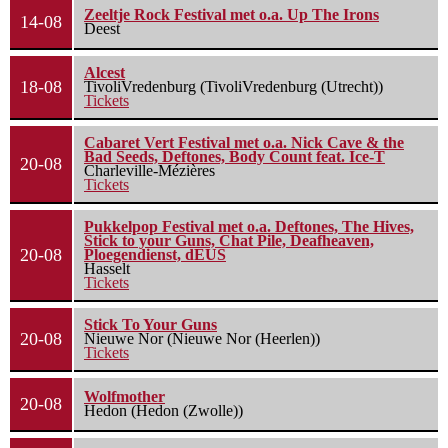
Zeeltje Rock Festival met o.a. Up The Irons
14-08
Deest
Alcest
18-08
TivoliVredenburg (TivoliVredenburg (Utrecht))
Tickets
Cabaret Vert Festival met o.a. Nick Cave & the
Bad Seeds, Deftones, Body Count feat. Ice-T
20-08
Charleville-Mézières
Tickets
Pukkelpop Festival met o.a. Deftones, The Hives,
Stick to your Guns, Chat Pile, Deafheaven,
20-08
Ploegendienst, dEUS
Hasselt
Tickets
Stick To Your Guns
20-08
Nieuwe Nor (Nieuwe Nor (Heerlen))
Tickets
Wolfmother
20-08
Hedon (Hedon (Zwolle))