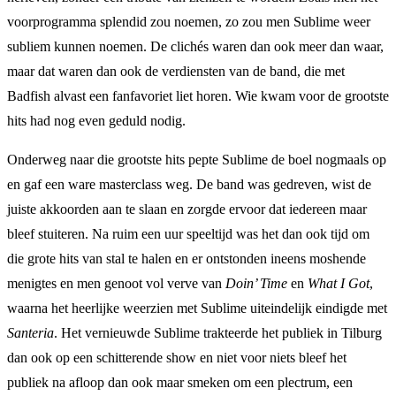
voorprogramma splendid zou noemen, zo zou men Sublime weer
subliem kunnen noemen. De clichés waren dan ook meer dan waar,
maar dat waren dan ook de verdiensten van de band, die met
Badfish alvast een fanfavoriet liet horen. Wie kwam voor de grootste
hits had nog even geduld nodig.
Onderweg naar die grootste hits pepte Sublime de boel nogmaals op
en gaf een ware masterclass weg. De band was gedreven, wist de
juiste akkoorden aan te slaan en zorgde ervoor dat iedereen maar
bleef stuiteren. Na ruim een uur speeltijd was het dan ook tijd om
die grote hits van stal te halen en er ontstonden ineens moshende
menigtes en men genoot vol verve van
Doin’ Time
en
What I Got
,
waarna het heerlijke weerzien met Sublime uiteindelijk eindigde met
Santeria
. Het vernieuwde Sublime trakteerde het publiek in Tilburg
dan ook op een schitterende show en niet voor niets bleef het
publiek na afloop dan ook maar smeken om een plectrum, een