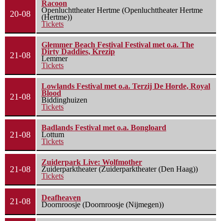
Racoon
Openluchttheater Hertme (Openluchttheater Hertme
20-08
(Hertme))
Tickets
Glemmer Beach Festival Festival met o.a. The
Dirty Daddies, Krezip
21-08
Lemmer
Tickets
Lowlands Festival met o.a. Terzij De Horde, Royal
Blood
21-08
Biddinghuizen
Tickets
Badlands Festival met o.a. Bongloard
21-08
Lottum
Tickets
Zuiderpark Live: Wolfmother
21-08
Zuiderparktheater (Zuiderparktheater (Den Haag))
Tickets
Deafheaven
21-08
Doornroosje (Doornroosje (Nijmegen))