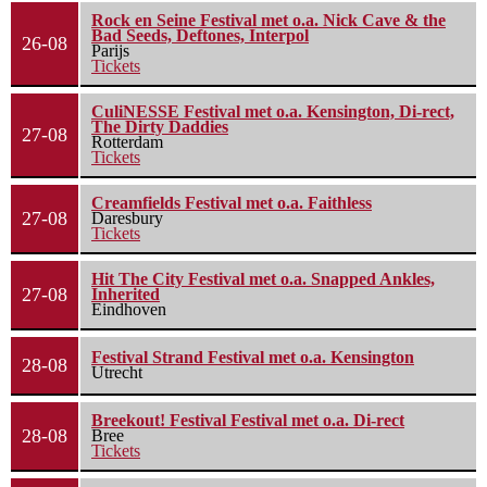
Rock en Seine Festival met o.a. Nick Cave & the
Bad Seeds, Deftones, Interpol
26-08
Parijs
Tickets
CuliNESSE Festival met o.a. Kensington, Di-rect,
The Dirty Daddies
27-08
Rotterdam
Tickets
Creamfields Festival met o.a. Faithless
27-08
Daresbury
Tickets
Hit The City Festival met o.a. Snapped Ankles,
27-08
Inherited
Eindhoven
Festival Strand Festival met o.a. Kensington
28-08
Utrecht
Breekout! Festival Festival met o.a. Di-rect
28-08
Bree
Tickets