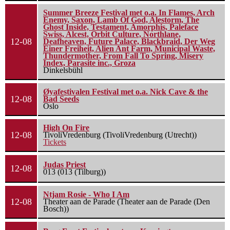
Summer Breeze Festival met o.a. In Flames, Arch
Enemy, Saxon, Lamb Of God, Alestorm, The
Ghost Inside, Testament, Amorphis, Paleface
Swiss, Alcest, Orbit Culture, Northlane,
12-08
Deafheaven, Future Palace, Blackbraid, Der Weg
Einer Freiheit, Alien Ant Farm, Municipal Waste,
Thundermother, From Fall To Spring, Misery
Index, Parasite inc., Groza
Dinkelsbühl
Øyafestivalen Festival met o.a. Nick Cave & the
12-08
Bad Seeds
Oslo
High On Fire
12-08
TivoliVredenburg (TivoliVredenburg (Utrecht))
Tickets
Judas Priest
12-08
013 (013 (Tilburg))
Ntjam Rosie - Who I Am
12-08
Theater aan de Parade (Theater aan de Parade (Den
Bosch))