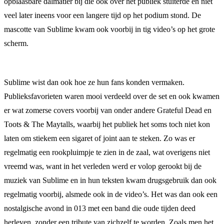
opblaasbare dalmatiër bij die ook over het publiek stuiterde en niet
veel later ineens voor een langere tijd op het podium stond. De
mascotte van Sublime kwam ook voorbij in tig video’s op het grote
scherm.
Sublime wist dan ook hoe ze hun fans konden vermaken.
Publieksfavorieten waren mooi verdeeld over de set en ook kwamen
er wat zomerse covers voorbij van onder andere Grateful Dead en
Toots & The Maytalls, waarbij het publiek het soms toch niet kon
laten om stiekem een sigaret of joint aan te steken. Zo was er
regelmatig een rookpluimpje te zien in de zaal, wat overigens niet
vreemd was, want in het verleden werd er volop gerookt bij de
muziek van Sublime en in hun teksten kwam drugsgebruik dan ook
regelmatig voorbij, alsmede ook in de video’s. Het was dan ook een
nostalgische avond in 013 met een band die oude tijden deed
herleven, zonder een tribute van zichzelf te worden. Zoals men het