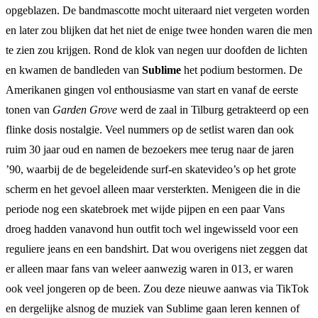
opgeblazen. De bandmascotte mocht uiteraard niet vergeten worden
en later zou blijken dat het niet de enige twee honden waren die men
te zien zou krijgen. Rond de klok van negen uur doofden de lichten
en kwamen de bandleden van
Sublime
het podium bestormen. De
Amerikanen gingen vol enthousiasme van start en vanaf de eerste
tonen van
Garden Grove
werd de zaal in Tilburg getrakteerd op een
flinke dosis nostalgie. Veel nummers op de setlist waren dan ook
ruim 30 jaar oud en namen de bezoekers mee terug naar de jaren
’90, waarbij de de begeleidende surf-en skatevideo’s op het grote
scherm en het gevoel alleen maar versterkten. Menigeen die in die
periode nog een skatebroek met wijde pijpen en een paar Vans
droeg hadden vanavond hun outfit toch wel ingewisseld voor een
reguliere jeans en een bandshirt. Dat wou overigens niet zeggen dat
er alleen maar fans van weleer aanwezig waren in 013, er waren
ook veel jongeren op de been. Zou deze nieuwe aanwas via TikTok
en dergelijke alsnog de muziek van Sublime gaan leren kennen of