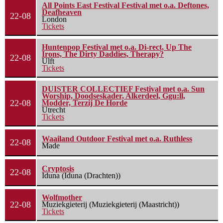
All Points East Festival Festival met o.a. Deftones,
Deafheaven
22-08
London
Tickets
Huntenpop Festival met o.a. Di-rect, Up The
Irons, The Dirty Daddies, Therapy?
22-08
Ulft
Tickets
DUISTER COLLECTIEF Festival met o.a. Sun
Worship, Doodseskader, Alkerdeel, Ggu:ll,
22-08
Modder, Terzij De Horde
Utrecht
Tickets
Waailand Outdoor Festival met o.a. Ruthless
22-08
Made
Cryptosis
22-08
Iduna (Iduna (Drachten))
Wolfmother
22-08
Muziekgieterij (Muziekgieterij (Maastricht))
Tickets