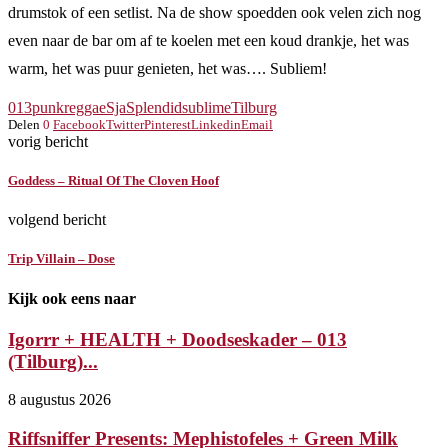
drumstok of een setlist. Na de show spoedden ook velen zich nog
even naar de bar om af te koelen met een koud drankje, het was
warm, het was puur genieten, het was…. Subliem!
013
punk
reggae
Sja
Splendid
sublime
Tilburg
Delen
0
Facebook
Twitter
Pinterest
Linkedin
Email
vorig bericht
Goddess – Ritual Of The Cloven Hoof
volgend bericht
Trip Villain – Dose
Kijk ook eens naar
Igorrr + HEALTH + Doodseskader – 013
(Tilburg)...
8 augustus 2026
Riffsniffer Presents: Mephistofeles + Green Milk