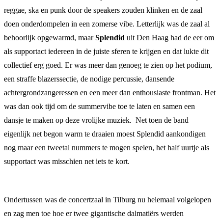
reggae, ska en punk door de speakers zouden klinken en de zaal
doen onderdompelen in een zomerse vibe. Letterlijk was de zaal al
behoorlijk opgewarmd, maar
Splendid
uit Den Haag had de eer om
als supportact iedereen in de juiste sferen te krijgen en dat lukte dit
collectief erg goed. Er was meer dan genoeg te zien op het podium,
een straffe blazerssectie, de nodige percussie, dansende
achtergrondzangeressen en een meer dan enthousiaste frontman. Het
was dan ook tijd om de summervibe toe te laten en samen een
dansje te maken op deze vrolijke muziek. Net toen de band
eigenlijk net begon warm te draaien moest Splendid aankondigen
nog maar een tweetal nummers te mogen spelen, het half uurtje als
supportact was misschien net iets te kort.
Ondertussen was de concertzaal in Tilburg nu helemaal volgelopen
en zag men toe hoe er twee gigantische dalmatiërs werden