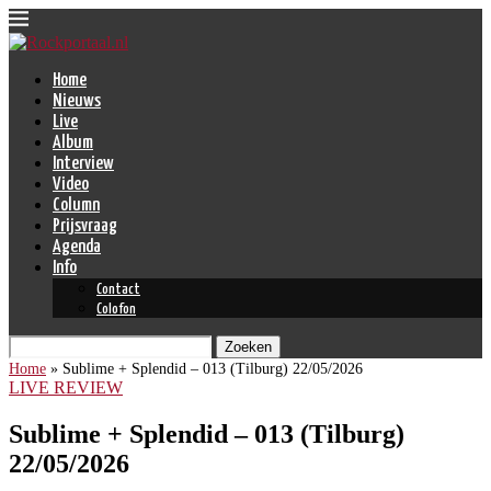
Home
Nieuws
Live
Album
Interview
Video
Column
Prijsvraag
Agenda
Info
Contact
Colofon
Zoeken
Home
»
Sublime + Splendid – 013 (Tilburg) 22/05/2026
LIVE REVIEW
Sublime + Splendid – 013 (Tilburg)
22/05/2026