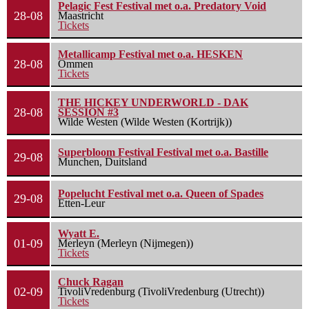
Pelagic Fest Festival met o.a. Predatory Void
28-08
Maastricht
Tickets
Metallicamp Festival met o.a. HESKEN
28-08
Ommen
Tickets
THE HICKEY UNDERWORLD - DAK
28-08
SESSION #3
Wilde Westen (Wilde Westen (Kortrijk))
Superbloom Festival Festival met o.a. Bastille
29-08
Munchen, Duitsland
Popelucht Festival met o.a. Queen of Spades
29-08
Etten-Leur
Wyatt E.
01-09
Merleyn (Merleyn (Nijmegen))
Tickets
Chuck Ragan
02-09
TivoliVredenburg (TivoliVredenburg (Utrecht))
Tickets