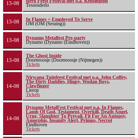
Berg Feest Festival met o.a. Kensington
13-08
Tessenderlo
In Flames + Employed To Serve
13-08
OM (OM (Seraing))
Dynamo Metalfest Pre-party
13-08
Dynamo (Dynamo (Eindhoven))
The Ghost Inside
13-08
Doornroosje (Doornroosje (Nijmegen))
Tickets
Nirwana Tuinfeest Festival met o.a. John Coffey,
The Dirty Daddies, Hiqpy, Wodan Boys,
14-08
Clawfinger
Lierop
Tickets
Dynamo MetalFest Festival met o.a. In Flames,
Lamb Of God, Testament, Overkill, Death Angel,
Urne, Slaughter To Prevail, Fit For An Autopsy,
14-08
Amorphis, Insanity Alert, Primus, Necrot
Eindhoven
Tickets