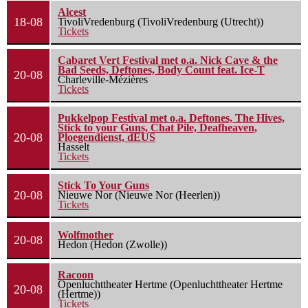
Alcest
18-08
TivoliVredenburg (TivoliVredenburg (Utrecht))
Tickets
Cabaret Vert Festival met o.a. Nick Cave & the
Bad Seeds, Deftones, Body Count feat. Ice-T
20-08
Charleville-Mézières
Tickets
Pukkelpop Festival met o.a. Deftones, The Hives,
Stick to your Guns, Chat Pile, Deafheaven,
20-08
Ploegendienst, dEUS
Hasselt
Tickets
Stick To Your Guns
20-08
Nieuwe Nor (Nieuwe Nor (Heerlen))
Tickets
Wolfmother
20-08
Hedon (Hedon (Zwolle))
Racoon
Openluchttheater Hertme (Openluchttheater Hertme
20-08
(Hertme))
Tickets