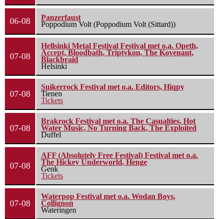
Panzerfaust
06-08
Poppodium Volt (Poppodium Volt (Sittard))
Hellsinki Metal Festival Festival met o.a. Opeth,
Accept, Bloodbath, Triptykon, The Kovenant,
07-08
Blackbraid
Helsinki
Suikerrock Festival met o.a. Editors, Hiqpy
07-08
Tienen
Tickets
Brakrock Festival met o.a. The Casualties, Hot
07-08
Water Music, No Turning Back, The Exploited
Duffel
AFF (Absolutely Free Festival) Festival met o.a.
The Hickey Underworld, Henge
07-08
Genk
Tickets
Waterpop Festival met o.a. Wodan Boys,
07-08
Collignon
Wateringen