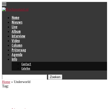
Home
Nieuws
Live
Album
Interview
Video
Column
Prijsvraag
Agenda
Info
Contact
Colofon
Zoeken
Home
»
Underworld
Tag:
Underworld