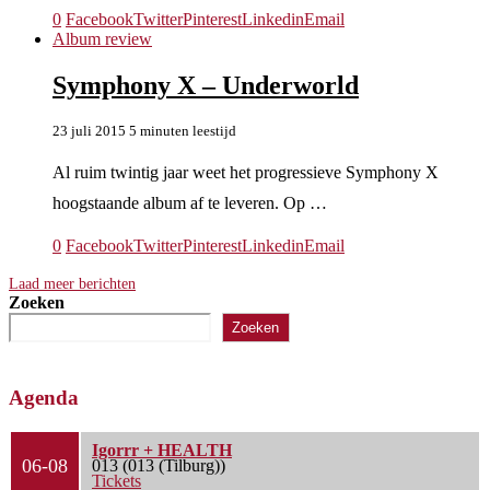
0
Facebook
Twitter
Pinterest
Linkedin
Email
Album review
Symphony X – Underworld
23 juli 2015
5 minuten leestijd
Al ruim twintig jaar weet het progressieve Symphony X
hoogstaande album af te leveren. Op …
0
Facebook
Twitter
Pinterest
Linkedin
Email
Laad meer berichten
Zoeken
Zoeken
Agenda
Igorrr + HEALTH
06-08
013 (013 (Tilburg))
Tickets