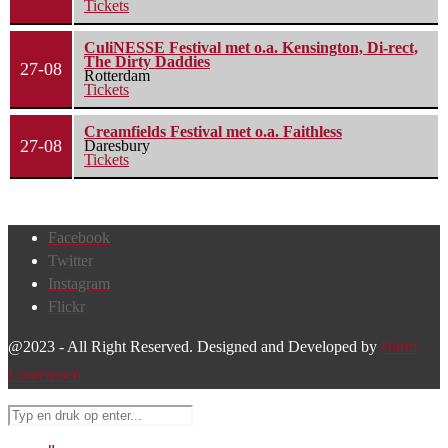
Tickets
CuliNESSE Festival met o.a. Kensington, Di-rect,
The Dirty Daddies
27-08
Rotterdam
Tickets
Creamfields Festival met o.a. Faithless
27-08
Daresbury
Tickets
Facebook
Twitter
Instagram
Flickr
@2023 - All Right Reserved. Designed and Developed by
Harm
Lourenssen