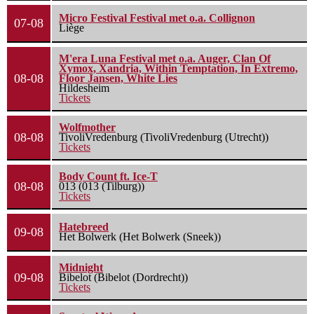
Micro Festival Festival met o.a. Collignon
07-08
Liège
M'era Luna Festival met o.a. Auger, Clan Of
Xymox, Xandria, Within Temptation, In Extremo,
08-08
Floor Jansen, White Lies
Hildesheim
Tickets
Wolfmother
08-08
TivoliVredenburg (TivoliVredenburg (Utrecht))
Tickets
Body Count ft. Ice-T
08-08
013 (013 (Tilburg))
Tickets
Hatebreed
09-08
Het Bolwerk (Het Bolwerk (Sneek))
Midnight
09-08
Bibelot (Bibelot (Dordrecht))
Tickets