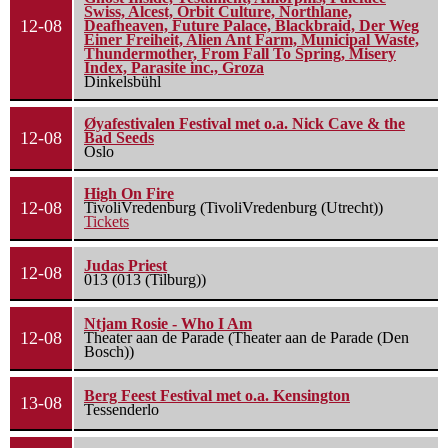
Swiss, Alcest, Orbit Culture, Northlane,
12-08
Deafheaven, Future Palace, Blackbraid, Der Weg
Einer Freiheit, Alien Ant Farm, Municipal Waste,
Thundermother, From Fall To Spring, Misery
Index, Parasite inc., Groza
Dinkelsbühl
Øyafestivalen Festival met o.a. Nick Cave & the
12-08
Bad Seeds
Oslo
High On Fire
12-08
TivoliVredenburg (TivoliVredenburg (Utrecht))
Tickets
Judas Priest
12-08
013 (013 (Tilburg))
Ntjam Rosie - Who I Am
12-08
Theater aan de Parade (Theater aan de Parade (Den
Bosch))
Berg Feest Festival met o.a. Kensington
13-08
Tessenderlo