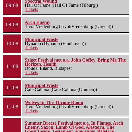
Spectral Wound
09-08
Hall Of Fame (Hall Of Fame (Tilburg))
Tickets
Arch Enemy
09-08
TivoliVredenburg (TivoliVredenburg (Utrecht))
Municipal Waste
10-08
Dynamo (Dynamo (Eindhoven))
Tickets
Sziget Festival met o.a. John Coffey, Bring Me The
Horizon, Health
11-08
Óbudai Eiland, Budapest
Tickets
Municipal Waste
11-08
Cafe Calluna (Cafe Calluna (Ommen))
Wolves In The Throne Room
11-08
TivoliVredenburg (TivoliVredenburg (Utrecht))
Tickets
Summer Breeze Festival met o.a. In Flames, Arch
Enemy, Saxon, Lamb Of God, Alestorm, The
Ghost Inside, Testament, Amorphis, Paleface