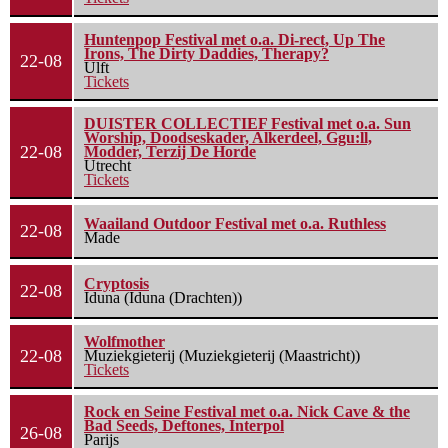
Huntenpop Festival met o.a. Di-rect, Up The
Irons, The Dirty Daddies, Therapy?
22-08
Ulft
Tickets
DUISTER COLLECTIEF Festival met o.a. Sun
Worship, Doodseskader, Alkerdeel, Ggu:ll,
22-08
Modder, Terzij De Horde
Utrecht
Tickets
Waailand Outdoor Festival met o.a. Ruthless
22-08
Made
Cryptosis
22-08
Iduna (Iduna (Drachten))
Wolfmother
22-08
Muziekgieterij (Muziekgieterij (Maastricht))
Tickets
Rock en Seine Festival met o.a. Nick Cave & the
Bad Seeds, Deftones, Interpol
26-08
Parijs