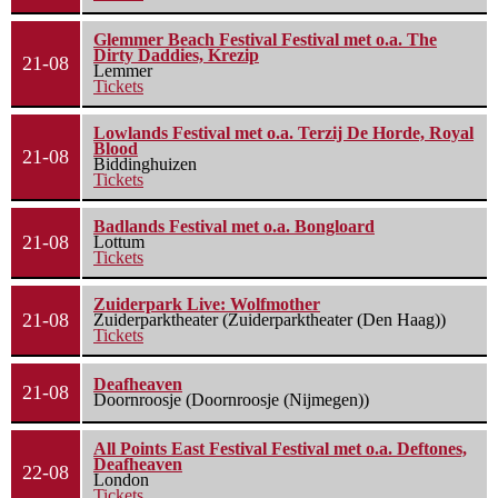
Glemmer Beach Festival Festival met o.a. The
Dirty Daddies, Krezip
21-08
Lemmer
Tickets
Lowlands Festival met o.a. Terzij De Horde, Royal
Blood
21-08
Biddinghuizen
Tickets
Badlands Festival met o.a. Bongloard
21-08
Lottum
Tickets
Zuiderpark Live: Wolfmother
21-08
Zuiderparktheater (Zuiderparktheater (Den Haag))
Tickets
Deafheaven
21-08
Doornroosje (Doornroosje (Nijmegen))
All Points East Festival Festival met o.a. Deftones,
Deafheaven
22-08
London
Tickets