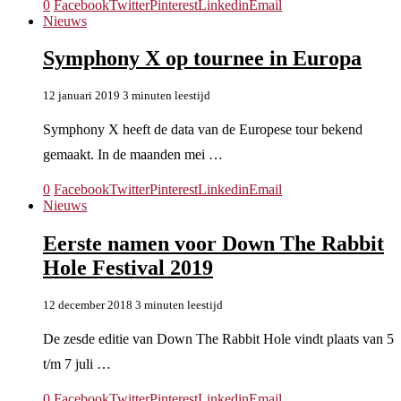
0
Facebook
Twitter
Pinterest
Linkedin
Email
Nieuws
Symphony X op tournee in Europa
12 januari 2019
3 minuten leestijd
Symphony X heeft de data van de Europese tour bekend
gemaakt. In de maanden mei …
0
Facebook
Twitter
Pinterest
Linkedin
Email
Nieuws
Eerste namen voor Down The Rabbit
Hole Festival 2019
12 december 2018
3 minuten leestijd
De zesde editie van Down The Rabbit Hole vindt plaats van 5
t/m 7 juli …
0
Facebook
Twitter
Pinterest
Linkedin
Email