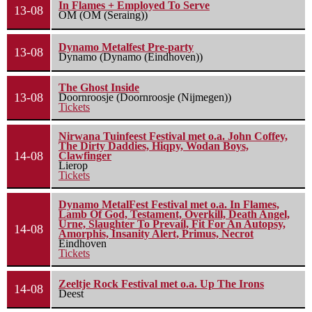
In Flames + Employed To Serve
13-08
OM (OM (Seraing))
Dynamo Metalfest Pre-party
13-08
Dynamo (Dynamo (Eindhoven))
The Ghost Inside
13-08
Doornroosje (Doornroosje (Nijmegen))
Tickets
Nirwana Tuinfeest Festival met o.a. John Coffey,
The Dirty Daddies, Hiqpy, Wodan Boys,
14-08
Clawfinger
Lierop
Tickets
Dynamo MetalFest Festival met o.a. In Flames,
Lamb Of God, Testament, Overkill, Death Angel,
Urne, Slaughter To Prevail, Fit For An Autopsy,
14-08
Amorphis, Insanity Alert, Primus, Necrot
Eindhoven
Tickets
Zeeltje Rock Festival met o.a. Up The Irons
14-08
Deest