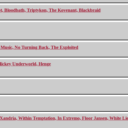
cept, Bloodbath, Triptykon, The Kovenant, Blackbraid
r Music, No Turning Back, The Exploited
e Hickey Underworld, Henge
Xandria, Within Temptation, In Extremo, Floor Jansen, White Li