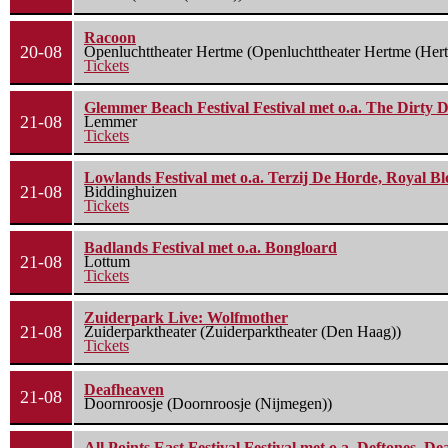
Racoon
20-08
Openluchttheater Hertme (Openluchttheater Hertme (Her
Tickets
Glemmer Beach Festival Festival met o.a. The Dirty D
21-08
Lemmer
Tickets
Lowlands Festival met o.a. Terzij De Horde, Royal B
21-08
Biddinghuizen
Tickets
Badlands Festival met o.a. Bongloard
21-08
Lottum
Tickets
Zuiderpark Live: Wolfmother
21-08
Zuiderparktheater (Zuiderparktheater (Den Haag))
Tickets
Deafheaven
21-08
Doornroosje (Doornroosje (Nijmegen))
All Points East Festival Festival met o.a. Deftones, D