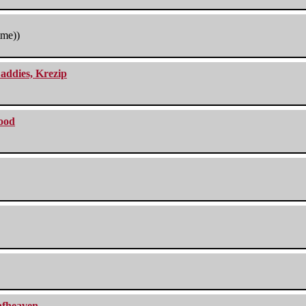
tme))
addies, Krezip
lood
eafheaven