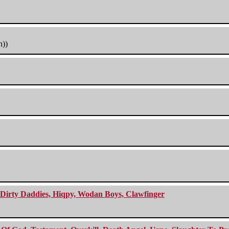
h))
e Dirty Daddies, Hiqpy, Wodan Boys, Clawfinger