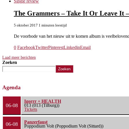
Single review
The Grammers – Take It Or Leave It –
5 oktober 2017
1 minuten leestijd
De voorbode van het nieuw uit te komen album is veelbelov
0
Facebook
Twitter
Pinterest
Linkedin
Email
Laad meer berichten
Zoeken
Zoeken
Agenda
Igorrr + HEALTH
06-08
013 (013 (Tilburg))
Tickets
Panzerfaust
06-08
Poppodium Volt (Poppodium Volt (Sittard))