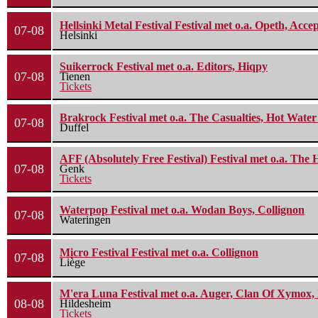
Hellsinki Metal Festival Festival met o.a. Opeth, Ac
07-08
Helsinki
Suikerrock Festival met o.a. Editors, Hiqpy
07-08
Tienen
Tickets
Brakrock Festival met o.a. The Casualties, Hot Wate
07-08
Duffel
AFF (Absolutely Free Festival) Festival met o.a. Th
07-08
Genk
Tickets
Waterpop Festival met o.a. Wodan Boys, Collignon
07-08
Wateringen
Micro Festival Festival met o.a. Collignon
07-08
Liège
M'era Luna Festival met o.a. Auger, Clan Of Xymox, 
08-08
Hildesheim
Tickets