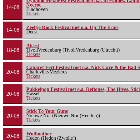
Dynamo MetalFest Festival met o.a. In Flames, Lamb O
Necrot
14-08
Eindhoven
Tickets
Zeeltje Rock Festival met o.a. Up The Irons
14-08
Deest
Alcest
18-08
TivoliVredenburg (TivoliVredenburg (Utrecht))
Tickets
Cabaret Vert Festival met o.a. Nick Cave & the Bad S
20-08
Charleville-Mézières
Tickets
Pukkelpop Festival met o.a. Deftones, The Hives, Sti
20-08
Hasselt
Tickets
Stick To Your Guns
20-08
Nieuwe Nor (Nieuwe Nor (Heerlen))
Tickets
Wolfmother
20-08
Hedon (Hedon (Zwolle))