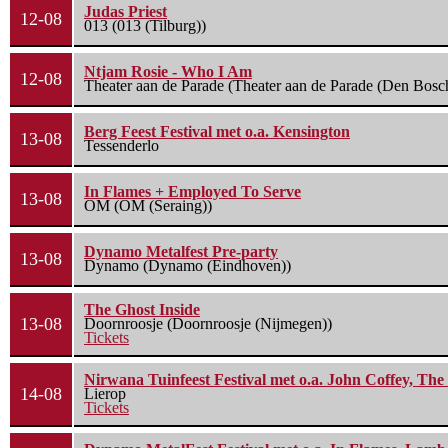
Judas Priest
12-08
013 (013 (Tilburg))
Ntjam Rosie - Who I Am
12-08
Theater aan de Parade (Theater aan de Parade (Den Bosc
Berg Feest Festival met o.a. Kensington
13-08
Tessenderlo
In Flames + Employed To Serve
13-08
OM (OM (Seraing))
Dynamo Metalfest Pre-party
13-08
Dynamo (Dynamo (Eindhoven))
The Ghost Inside
13-08
Doornroosje (Doornroosje (Nijmegen))
Tickets
Nirwana Tuinfeest Festival met o.a. John Coffey, Th
14-08
Lierop
Tickets