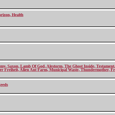
orizon, Health
my, Saxon, Lamb Of God, Alestorm, The Ghost Inside, Testament, A
r Freiheit, Alien Ant Farm, Municipal Waste, Thundermother, Fro
Seeds