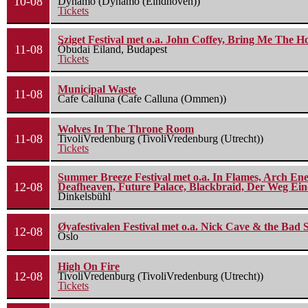
10-08
Dynamo (Dynamo (Eindhoven))
Tickets
Sziget Festival met o.a. John Coffey, Bring Me The H
11-08
Óbudai Eiland, Budapest
Tickets
Municipal Waste
11-08
Cafe Calluna (Cafe Calluna (Ommen))
Wolves In The Throne Room
11-08
TivoliVredenburg (TivoliVredenburg (Utrecht))
Tickets
Summer Breeze Festival met o.a. In Flames, Arch Ene
12-08
Deafheaven, Future Palace, Blackbraid, Der Weg Eine
Dinkelsbühl
Øyafestivalen Festival met o.a. Nick Cave & the Bad 
12-08
Oslo
High On Fire
12-08
TivoliVredenburg (TivoliVredenburg (Utrecht))
Tickets