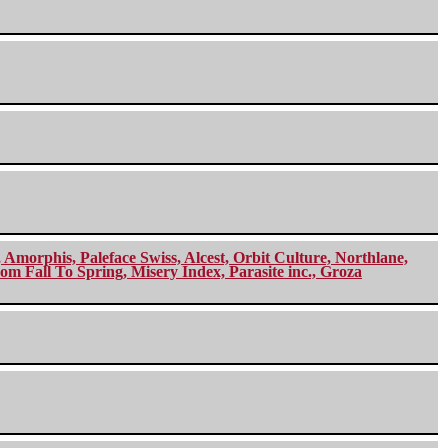
morphis, Paleface Swiss, Alcest, Orbit Culture, Northlane,
m Fall To Spring, Misery Index, Parasite inc., Groza