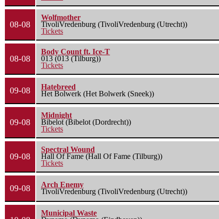
Wolfmother
08-08
TivoliVredenburg (TivoliVredenburg (Utrecht))
Tickets
Body Count ft. Ice-T
08-08
013 (013 (Tilburg))
Tickets
Hatebreed
09-08
Het Bolwerk (Het Bolwerk (Sneek))
Midnight
09-08
Bibelot (Bibelot (Dordrecht))
Tickets
Spectral Wound
09-08
Hall Of Fame (Hall Of Fame (Tilburg))
Tickets
Arch Enemy
09-08
TivoliVredenburg (TivoliVredenburg (Utrecht))
Municipal Waste