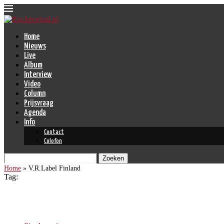
Home
Nieuws
Live
Album
Interview
Video
Column
Prijsvraag
Agenda
Info
Contact
Colofon
Zoeken
Home
»
V.R.Label Finland
Tag:
V.R.Label Finland