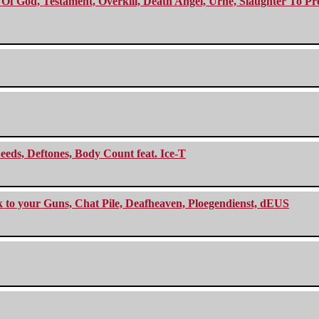
f God, Testament, Overkill, Death Angel, Urne, Slaughter To Prev
eeds, Deftones, Body Count feat. Ice-T
ck to your Guns, Chat Pile, Deafheaven, Ploegendienst, dEUS