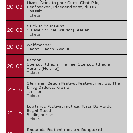
Hives, Stick to your Guns, Chat Pile,
20-08
Deafheaven, Ploegendienst, dEUS
Hasselt
Tickets
Stick To Your Guns
20-08
Nieuwe Nor (Nieuwe Nor (Heerlen))
Tickets
Wolfmother
20-08
Hedon (Hedon (Zwolle))
Racoon
Openluchttheater Hertme (Openluchttheater
20-08
Hertme (Hertme))
Tickets
Glemmer Beach Festival Festival met o.a. The
Dirty Daddies, Krezip
21-08
Lemmer
Tickets
Lowlands Festival met o.a. Terzij De Horde,
Royal Blood
21-08
Biddinghuizen
Tickets
Badlands Festival met o.a. Bongloard