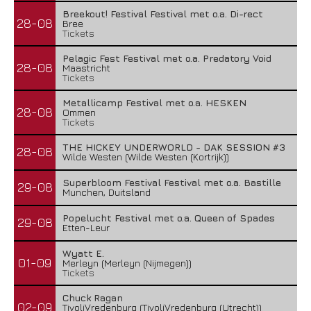
Breekout! Festival Festival met o.a. Di-rect
28-08
Bree
Tickets
Pelagic Fest Festival met o.a. Predatory Void
28-08
Maastricht
Tickets
Metallicamp Festival met o.a. HESKEN
28-08
Ommen
Tickets
THE HICKEY UNDERWORLD - DAK SESSION #3
28-08
Wilde Westen (Wilde Westen (Kortrijk))
Superbloom Festival Festival met o.a. Bastille
29-08
Munchen, Duitsland
Popelucht Festival met o.a. Queen of Spades
29-08
Etten-Leur
Wyatt E.
01-09
Merleyn (Merleyn (Nijmegen))
Tickets
Chuck Ragan
02-09
TivoliVredenburg (TivoliVredenburg (Utrecht))