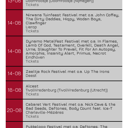
13-08
Doornroosje (Doornroosje (Nijmegen))
Tickets
Nirwana Tuinfeest Festival met o.a. John Coffey,
The Dirty Daddies, Hiqpy, Wodan Boys,
14-08
Clawfinger
Lierop
Tickets
Dynamo MetalFest Festival met o.a. In Flames,
Lamb Of God, Testament, Overkill, Death Angel,
Urne, Slaughter To Prevail, Fit For An Autopsy,
14-08
Amorphis, Insanity Alert, Primus, Necrot
Eindhoven
Tickets
Zeeltje Rock Festival met o.a. Up The Irons
14-08
Deest
Alcest
18-08
TivoliVredenburg (TivoliVredenburg (Utrecht))
Tickets
Cabaret Vert Festival met o.a. Nick Cave & the
Bad Seeds, Deftones, Body Count feat. Ice-T
20-08
Charleville-Mézières
Tickets
Pukkelpop Festival met o.a. Deftones, The