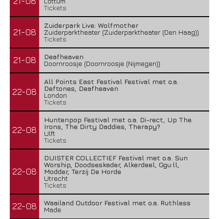
21-08
Lottum
Tickets
Zuiderpark Live: Wolfmother
21-08
Zuiderparktheater (Zuiderparktheater (Den Haag))
Tickets
Deafheaven
21-08
Doornroosje (Doornroosje (Nijmegen))
All Points East Festival Festival met o.a.
Deftones, Deafheaven
22-08
London
Tickets
Huntenpop Festival met o.a. Di-rect, Up The
Irons, The Dirty Daddies, Therapy?
22-08
Ulft
Tickets
DUISTER COLLECTIEF Festival met o.a. Sun
Worship, Doodseskader, Alkerdeel, Ggu:ll,
22-08
Modder, Terzij De Horde
Utrecht
Tickets
Waailand Outdoor Festival met o.a. Ruthless
22-08
Made