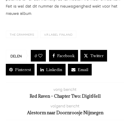
Feit is wel dat dit nummer de nieuwsgierigheid wekt voor het
nieuwe album.
THE GRAMMERS
V.R.LABEL FINLAND
Facebook
Twitter
0
DELEN
Pinterest
Linkedin
Email
vorig bericht
Red Raven – Chapter Two: DigitHell
volgend bericht
Alestorm naar Doornroosje Nijmegen