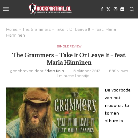
Home
»
The Grammers – Take It Or Leave It – feat. Maria
Hänninen
SINGLE REVIEW
The Grammers – Take It Or Leave It – feat.
Maria Hänninen
geschreven door
Edwin Knip
5 oktober 2017
689
views
1 minuten leestijd
De voorbode
van het
nieuw uit te
komen
album is