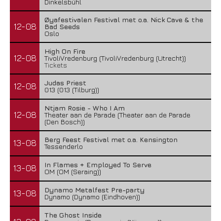
Dinkelsbühl
Øyafestivalen Festival met o.a. Nick Cave & the
12-08
Bad Seeds
Oslo
High On Fire
12-08
TivoliVredenburg (TivoliVredenburg (Utrecht))
Tickets
Judas Priest
12-08
013 (013 (Tilburg))
Ntjam Rosie - Who I Am
12-08
Theater aan de Parade (Theater aan de Parade
(Den Bosch))
Berg Feest Festival met o.a. Kensington
13-08
Tessenderlo
In Flames + Employed To Serve
13-08
OM (OM (Seraing))
Dynamo Metalfest Pre-party
13-08
Dynamo (Dynamo (Eindhoven))
The Ghost Inside