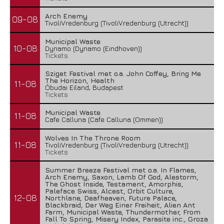
Arch Enemy
09-08
TivoliVredenburg (TivoliVredenburg (Utrecht))
Municipal Waste
10-08
Dynamo (Dynamo (Eindhoven))
Tickets
Sziget Festival met o.a. John Coffey, Bring Me
The Horizon, Health
11-08
Óbudai Eiland, Budapest
Tickets
Municipal Waste
11-08
Cafe Calluna (Cafe Calluna (Ommen))
Wolves In The Throne Room
11-08
TivoliVredenburg (TivoliVredenburg (Utrecht))
Tickets
Summer Breeze Festival met o.a. In Flames,
Arch Enemy, Saxon, Lamb Of God, Alestorm,
The Ghost Inside, Testament, Amorphis,
Paleface Swiss, Alcest, Orbit Culture,
12-08
Northlane, Deafheaven, Future Palace,
Blackbraid, Der Weg Einer Freiheit, Alien Ant
Farm, Municipal Waste, Thundermother, From
Fall To Spring, Misery Index, Parasite inc., Groza