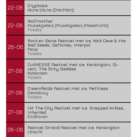
Cryptosis
22-08
Iduna (Iduna (Drachten))
Wolfmother
22-08
Muziekgieterij (Muziekgieterij (Maastricht))
Tickets
Rock en Seine Festival met o.a. Nick Cave & the
Bad Seeds, Deftones, Interpol
26-08
Parijs
Tickets
CuliNESSE Festival met o.a. Kensington, Di-
rect, The Dirty Daddies
27-08
Rotterdam
Tickets
Creamfields Festival met o.a. Faithless
27-08
Daresbury
Tickets
Hit The City Festival met o.a. Snapped Ankles,
27-08
Inherited
Eindhoven
Festival Strand Festival met o.a. Kensington
28-08
Utrecht