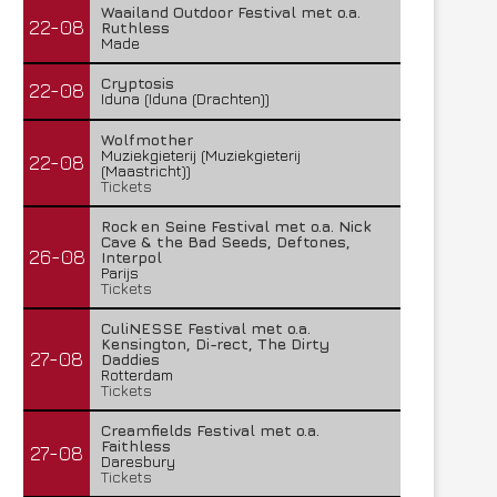
Waailand Outdoor Festival met o.a.
22-08
Ruthless
Made
Cryptosis
22-08
Iduna (Iduna (Drachten))
Wolfmother
Muziekgieterij (Muziekgieterij
22-08
(Maastricht))
Tickets
Rock en Seine Festival met o.a. Nick
Cave & the Bad Seeds, Deftones,
26-08
Interpol
Parijs
Tickets
CuliNESSE Festival met o.a.
Kensington, Di-rect, The Dirty
27-08
Daddies
Rotterdam
Tickets
Creamfields Festival met o.a.
Faithless
27-08
Daresbury
Tickets