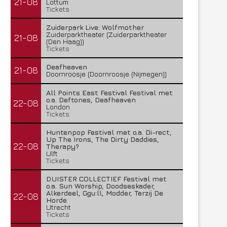
21-08
Lottum
Tickets
Zuiderpark Live: Wolfmother
Zuiderparktheater (Zuiderparktheater
21-08
(Den Haag))
Tickets
Deafheaven
21-08
Doornroosje (Doornroosje (Nijmegen))
All Points East Festival Festival met
o.a. Deftones, Deafheaven
22-08
London
Tickets
Huntenpop Festival met o.a. Di-rect,
Up The Irons, The Dirty Daddies,
22-08
Therapy?
Ulft
Tickets
DUISTER COLLECTIEF Festival met
o.a. Sun Worship, Doodseskader,
Alkerdeel, Ggu:ll, Modder, Terzij De
22-08
Horde
Utrecht
Tickets