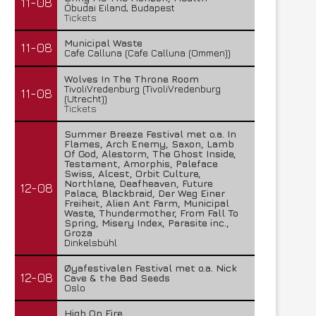
11-08
Óbudai Eiland, Budapest
Tickets
Municipal Waste
11-08
Cafe Calluna (Cafe Calluna (Ommen))
Wolves In The Throne Room
TivoliVredenburg (TivoliVredenburg
11-08
(Utrecht))
Tickets
Summer Breeze Festival met o.a. In
Flames, Arch Enemy, Saxon, Lamb
Of God, Alestorm, The Ghost Inside,
Testament, Amorphis, Paleface
Swiss, Alcest, Orbit Culture,
Northlane, Deafheaven, Future
12-08
Palace, Blackbraid, Der Weg Einer
Freiheit, Alien Ant Farm, Municipal
Waste, Thundermother, From Fall To
Spring, Misery Index, Parasite inc.,
Groza
Dinkelsbühl
Øyafestivalen Festival met o.a. Nick
12-08
Cave & the Bad Seeds
Oslo
High On Fire