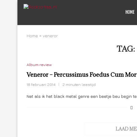
HOME
Home
»
veneror
TAG:
Album review
Veneror – Percussimus Foedus Cum Mor
18 februari 2014
2 minuten leestijd
Net als ik het black metal genre een beetje beu begin t
LAAD ME