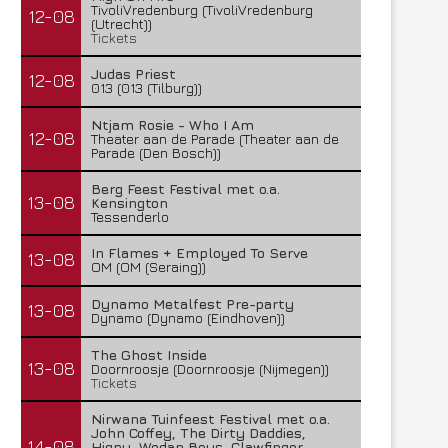
TivoliVredenburg (TivoliVredenburg
12-08
(Utrecht))
Tickets
Judas Priest
12-08
013 (013 (Tilburg))
Ntjam Rosie - Who I Am
12-08
Theater aan de Parade (Theater aan de
Parade (Den Bosch))
Berg Feest Festival met o.a.
13-08
Kensington
Tessenderlo
In Flames + Employed To Serve
13-08
OM (OM (Seraing))
Dynamo Metalfest Pre-party
13-08
Dynamo (Dynamo (Eindhoven))
The Ghost Inside
13-08
Doornroosje (Doornroosje (Nijmegen))
Tickets
Nirwana Tuinfeest Festival met o.a.
John Coffey, The Dirty Daddies,
14-08
Hiqpy, Wodan Boys, Clawfinger