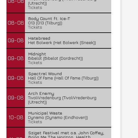
08-08
(Utrecht))
Tickets
Body Count ft. Ice-T
08-08
013 (013 (Tilburg))
Tickets
Hatebreed
09-08
Het Bolwerk (Het Bolwerk (Sneek))
Midnight
09-08
Bibelot (Bibelot (Dordrecht))
Tickets
Spectral Wound
09-08
Hall Of Fame (Hall Of Fame (Tilburg))
Tickets
Arch Enemy
09-08
TivoliVredenburg (TivoliVredenburg
(Utrecht))
Municipal Waste
10-08
Dynamo (Dynamo (Eindhoven))
Tickets
Sziget Festival met o.a. John Coffey,
Bring Me The Horizon, Health