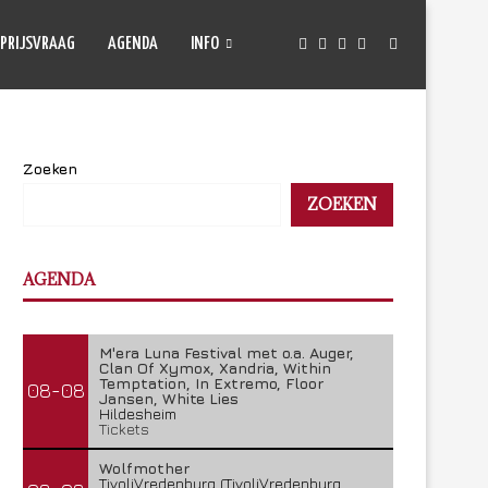
PRIJSVRAAG
AGENDA
INFO
Zoeken
ZOEKEN
AGENDA
M'era Luna Festival met o.a. Auger,
Clan Of Xymox, Xandria, Within
Temptation, In Extremo, Floor
08-08
Jansen, White Lies
Hildesheim
Tickets
Wolfmother
TivoliVredenburg (TivoliVredenburg