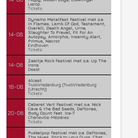
Lierop
Tickets
Dynamo MetalFest Festival met o.a.
In Flames, Lamb Of God, Testament,
Overkill, Death Angel, Urne,
Slaughter To Prevail, Fit For An
14-08
Autopsy, Amorphis, Insanity Alert,
Primus, Necrot
Eindhoven
Tickets
Zeeltje Rock Festival met o.a. Up The
14-08
Irons
Deest
Alcest
TivoliVredenburg (TivoliVredenburg
18-08
(Utrecht))
Tickets
Cabaret Vert Festival met o.a. Nick
Cave & the Bad Seeds, Deftones,
20-08
Body Count feat. Ice-T
Charleville-Mézières
Tickets
Pukkelpop Festival met o.a. Deftones,
The Hives, Stick to your Guns, Chat