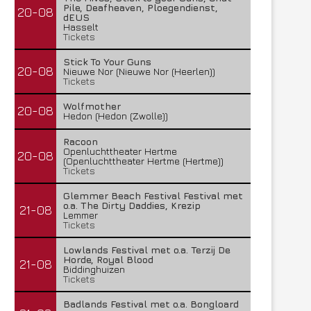
Pile, Deafheaven, Ploegendienst,
20-08
dEUS
Hasselt
Tickets
Stick To Your Guns
20-08
Nieuwe Nor (Nieuwe Nor (Heerlen))
Tickets
Wolfmother
20-08
Hedon (Hedon (Zwolle))
Racoon
Openluchttheater Hertme
20-08
(Openluchttheater Hertme (Hertme))
Tickets
Glemmer Beach Festival Festival met
o.a. The Dirty Daddies, Krezip
21-08
Lemmer
Tickets
Lowlands Festival met o.a. Terzij De
Horde, Royal Blood
21-08
Biddinghuizen
Tickets
Badlands Festival met o.a. Bongloard