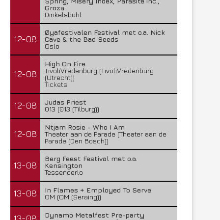
Spring, Misery Index, Parasite inc.,
Groza
Dinkelsbühl
Øyafestivalen Festival met o.a. Nick
12-08
Cave & the Bad Seeds
Oslo
High On Fire
TivoliVredenburg (TivoliVredenburg
12-08
(Utrecht))
Tickets
Judas Priest
12-08
013 (013 (Tilburg))
Ntjam Rosie - Who I Am
12-08
Theater aan de Parade (Theater aan de
Parade (Den Bosch))
Berg Feest Festival met o.a.
13-08
Kensington
Tessenderlo
In Flames + Employed To Serve
13-08
OM (OM (Seraing))
Dynamo Metalfest Pre-party
13-08