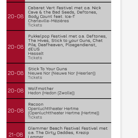
Cabaret Vert Festival met o.a. Nick
Cave & the Bad Seeds, Deftones,
20-08
Body Count feat. Ice-T
Charleville-Mézières
Tickets
Pukkelpop Festival met o.a. Deftones,
The Hives, Stick to your Guns, Chat
Pile, Deafheaven, Ploegendienst,
20-08
dEUS
Hasselt
Tickets
Stick To Your Guns
20-08
Nieuwe Nor (Nieuwe Nor (Heerlen))
Tickets
Wolfmother
20-08
Hedon (Hedon (Zwolle))
Racoon
Openluchttheater Hertme
20-08
(Openluchttheater Hertme (Hertme))
Tickets
Glemmer Beach Festival Festival met
o.a. The Dirty Daddies, Krezip
21-08
Lemmer