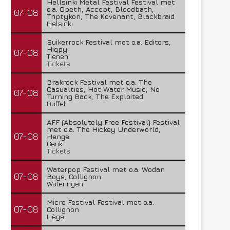
Hellsinki Metal Festival Festival met
o.a. Opeth, Accept, Bloodbath,
07-08
Triptykon, The Kovenant, Blackbraid
Helsinki
Suikerrock Festival met o.a. Editors,
Hiqpy
07-08
Tienen
Tickets
Brakrock Festival met o.a. The
Casualties, Hot Water Music, No
07-08
Turning Back, The Exploited
Duffel
AFF (Absolutely Free Festival) Festival
met o.a. The Hickey Underworld,
07-08
Henge
Genk
Tickets
Waterpop Festival met o.a. Wodan
07-08
Boys, Collignon
Wateringen
Micro Festival Festival met o.a.
07-08
Collignon
Liège