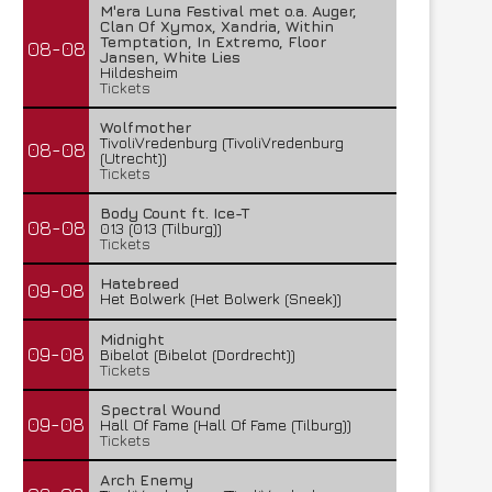
M'era Luna Festival met o.a. Auger,
Clan Of Xymox, Xandria, Within
Temptation, In Extremo, Floor
08-08
Jansen, White Lies
Hildesheim
Tickets
Wolfmother
TivoliVredenburg (TivoliVredenburg
08-08
(Utrecht))
Tickets
Body Count ft. Ice-T
08-08
013 (013 (Tilburg))
Tickets
Hatebreed
09-08
Het Bolwerk (Het Bolwerk (Sneek))
Midnight
09-08
Bibelot (Bibelot (Dordrecht))
Tickets
Spectral Wound
09-08
Hall Of Fame (Hall Of Fame (Tilburg))
Tickets
Arch Enemy