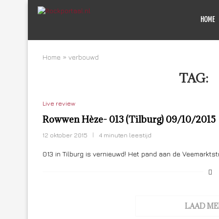
HOME
Home
»
verbouwd
TAG:
Live review
Rowwen Hèze- 013 (Tilburg) 09/10/2015
12 oktober 2015
4 minuten leestijd
013 in Tilburg is vernieuwd! Het pand aan de Veemarkts
LAAD ME