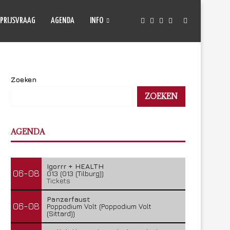
PRIJSVRAAG
AGENDA
INFO
Zoeken
ZOEKEN
AGENDA
Igorrr + HEALTH
06-08
013 (013 (Tilburg))
Tickets
Panzerfaust
06-08
Poppodium Volt (Poppodium Volt
(Sittard))