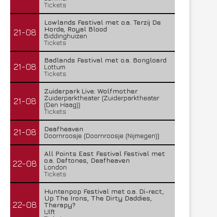
Tickets
Lowlands Festival met o.a. Terzij De
Horde, Royal Blood
21-08
Biddinghuizen
Tickets
Badlands Festival met o.a. Bongloard
21-08
Lottum
Tickets
Zuiderpark Live: Wolfmother
Zuiderparktheater (Zuiderparktheater
21-08
(Den Haag))
Tickets
Deafheaven
21-08
Doornroosje (Doornroosje (Nijmegen))
All Points East Festival Festival met
o.a. Deftones, Deafheaven
22-08
London
Tickets
Huntenpop Festival met o.a. Di-rect,
Up The Irons, The Dirty Daddies,
22-08
Therapy?
Ulft