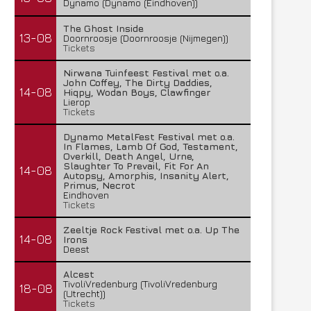
Dynamo (Dynamo (Eindhoven))
The Ghost Inside
13-08
Doornroosje (Doornroosje (Nijmegen))
Tickets
Nirwana Tuinfeest Festival met o.a.
John Coffey, The Dirty Daddies,
14-08
Hiqpy, Wodan Boys, Clawfinger
Lierop
Tickets
Dynamo MetalFest Festival met o.a.
In Flames, Lamb Of God, Testament,
Overkill, Death Angel, Urne,
Slaughter To Prevail, Fit For An
14-08
Autopsy, Amorphis, Insanity Alert,
Primus, Necrot
Eindhoven
Tickets
Zeeltje Rock Festival met o.a. Up The
14-08
Irons
Deest
Alcest
TivoliVredenburg (TivoliVredenburg
18-08
(Utrecht))
Tickets