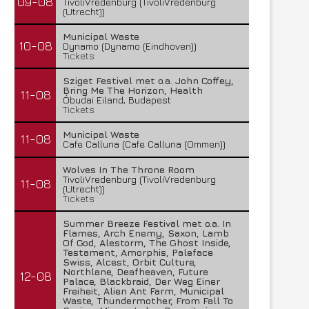
09-08
TivoliVredenburg (TivoliVredenburg
(Utrecht))
Municipal Waste
10-08
Dynamo (Dynamo (Eindhoven))
Tickets
Sziget Festival met o.a. John Coffey,
Bring Me The Horizon, Health
11-08
Óbudai Eiland, Budapest
Tickets
Municipal Waste
11-08
Cafe Calluna (Cafe Calluna (Ommen))
Wolves In The Throne Room
TivoliVredenburg (TivoliVredenburg
11-08
(Utrecht))
Tickets
Summer Breeze Festival met o.a. In
Flames, Arch Enemy, Saxon, Lamb
Of God, Alestorm, The Ghost Inside,
Testament, Amorphis, Paleface
Swiss, Alcest, Orbit Culture,
Northlane, Deafheaven, Future
12-08
Palace, Blackbraid, Der Weg Einer
Freiheit, Alien Ant Farm, Municipal
Waste, Thundermother, From Fall To