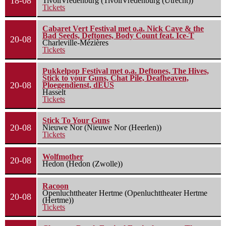
18-08
TivoliVredenburg (TivoliVredenburg (Utrecht))
Tickets
Cabaret Vert Festival met o.a. Nick Cave & the
Bad Seeds, Deftones, Body Count feat. Ice-T
20-08
Charleville-Mézières
Tickets
Pukkelpop Festival met o.a. Deftones, The Hives,
Stick to your Guns, Chat Pile, Deafheaven,
20-08
Ploegendienst, dEUS
Hasselt
Tickets
Stick To Your Guns
20-08
Nieuwe Nor (Nieuwe Nor (Heerlen))
Tickets
Wolfmother
20-08
Hedon (Hedon (Zwolle))
Racoon
Openluchttheater Hertme (Openluchttheater Hertme
20-08
(Hertme))
Tickets