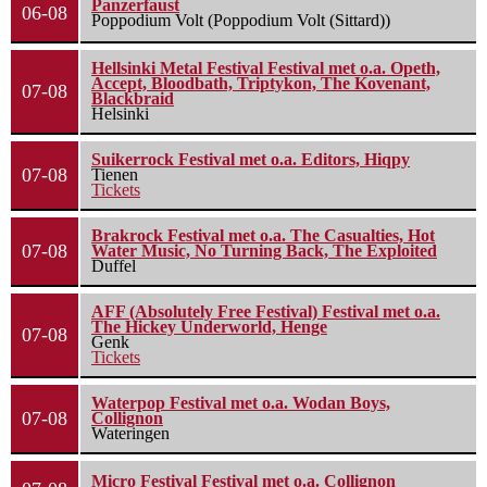
Panzerfaust
06-08
Poppodium Volt (Poppodium Volt (Sittard))
Hellsinki Metal Festival Festival met o.a. Opeth,
Accept, Bloodbath, Triptykon, The Kovenant,
07-08
Blackbraid
Helsinki
Suikerrock Festival met o.a. Editors, Hiqpy
07-08
Tienen
Tickets
Brakrock Festival met o.a. The Casualties, Hot
07-08
Water Music, No Turning Back, The Exploited
Duffel
AFF (Absolutely Free Festival) Festival met o.a.
The Hickey Underworld, Henge
07-08
Genk
Tickets
Waterpop Festival met o.a. Wodan Boys,
07-08
Collignon
Wateringen
Micro Festival Festival met o.a. Collignon