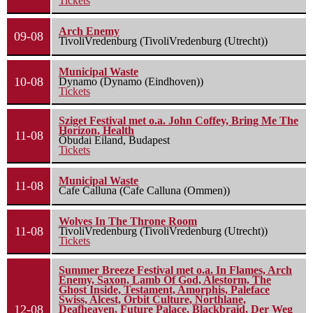
Tickets
Arch Enemy
09-08
TivoliVredenburg (TivoliVredenburg (Utrecht))
Municipal Waste
10-08
Dynamo (Dynamo (Eindhoven))
Tickets
Sziget Festival met o.a. John Coffey, Bring Me The
Horizon, Health
11-08
Óbudai Eiland, Budapest
Tickets
Municipal Waste
11-08
Cafe Calluna (Cafe Calluna (Ommen))
Wolves In The Throne Room
11-08
TivoliVredenburg (TivoliVredenburg (Utrecht))
Tickets
Summer Breeze Festival met o.a. In Flames, Arch
Enemy, Saxon, Lamb Of God, Alestorm, The
Ghost Inside, Testament, Amorphis, Paleface
Swiss, Alcest, Orbit Culture, Northlane,
12-08
Deafheaven, Future Palace, Blackbraid, Der Weg