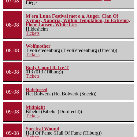
07-08
Liège
M'era Luna Festival met o.a. Auger, Clan Of
Xymox, Xandria, Within Temptation, In Extremo,
08-08
Floor Jansen, White Lies
Hildesheim
Tickets
Wolfmother
08-08
TivoliVredenburg (TivoliVredenburg (Utrecht))
Tickets
Body Count ft. Ice-T
08-08
013 (013 (Tilburg))
Tickets
Hatebreed
09-08
Het Bolwerk (Het Bolwerk (Sneek))
Midnight
09-08
Bibelot (Bibelot (Dordrecht))
Tickets
Spectral Wound
09-08
Hall Of Fame (Hall Of Fame (Tilburg))