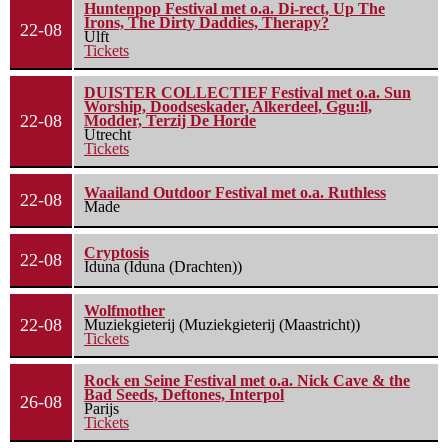
Huntenpop Festival met o.a. Di-rect, Up The
Irons, The Dirty Daddies, Therapy?
22-08
Ulft
Tickets
DUISTER COLLECTIEF Festival met o.a. Sun
Worship, Doodseskader, Alkerdeel, Ggu:ll,
22-08
Modder, Terzij De Horde
Utrecht
Tickets
Waailand Outdoor Festival met o.a. Ruthless
22-08
Made
Cryptosis
22-08
Iduna (Iduna (Drachten))
Wolfmother
22-08
Muziekgieterij (Muziekgieterij (Maastricht))
Tickets
Rock en Seine Festival met o.a. Nick Cave & the
Bad Seeds, Deftones, Interpol
26-08
Parijs
Tickets