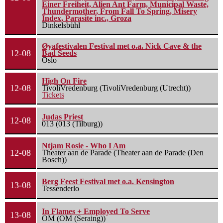
Einer Freiheit, Alien Ant Farm, Municipal Waste,
Thundermother, From Fall To Spring, Misery
Index, Parasite inc., Groza
Dinkelsbühl
Øyafestivalen Festival met o.a. Nick Cave & the
12-08
Bad Seeds
Oslo
High On Fire
12-08
TivoliVredenburg (TivoliVredenburg (Utrecht))
Tickets
Judas Priest
12-08
013 (013 (Tilburg))
Ntjam Rosie - Who I Am
12-08
Theater aan de Parade (Theater aan de Parade (Den
Bosch))
Berg Feest Festival met o.a. Kensington
13-08
Tessenderlo
In Flames + Employed To Serve
13-08
OM (OM (Seraing))