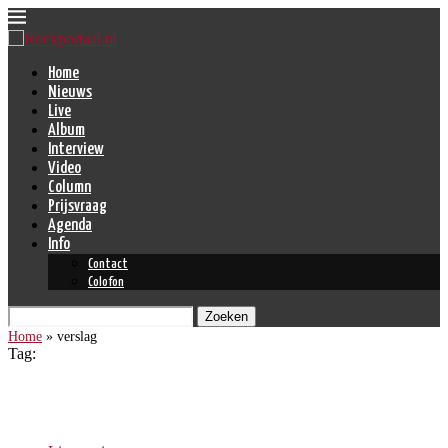
Home
Nieuws
Live
Album
Interview
Video
Column
Prijsvraag
Agenda
Info
Contact
Colofon
Zoeken
Home
»
verslag
Tag:
verslag