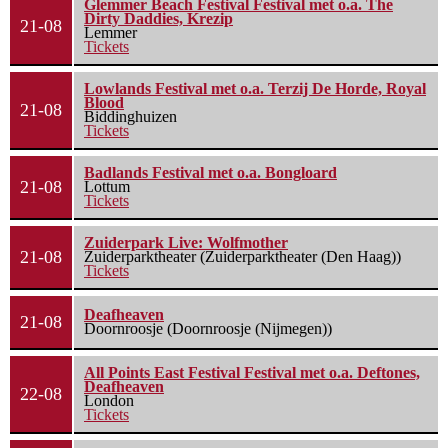
Glemmer Beach Festival Festival met o.a. The
Dirty Daddies, Krezip
21-08
Lemmer
Tickets
Lowlands Festival met o.a. Terzij De Horde, Royal
Blood
21-08
Biddinghuizen
Tickets
Badlands Festival met o.a. Bongloard
21-08
Lottum
Tickets
Zuiderpark Live: Wolfmother
21-08
Zuiderparktheater (Zuiderparktheater (Den Haag))
Tickets
Deafheaven
21-08
Doornroosje (Doornroosje (Nijmegen))
All Points East Festival Festival met o.a. Deftones,
Deafheaven
22-08
London
Tickets