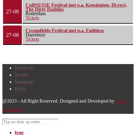
CuliNESSE Festival met o.a. Kensington, Di-rect,
The Dirty Daddies
27-08
Rotterdam
Tickets
Creamfields Festival met o.a. Faithless
27-08
Daresbury
Tickets
Facebook
Twitter
Instagram
Flickr
@2023 - All Right Reserved. Designed and Developed by
Harm
Lourenssen
Home