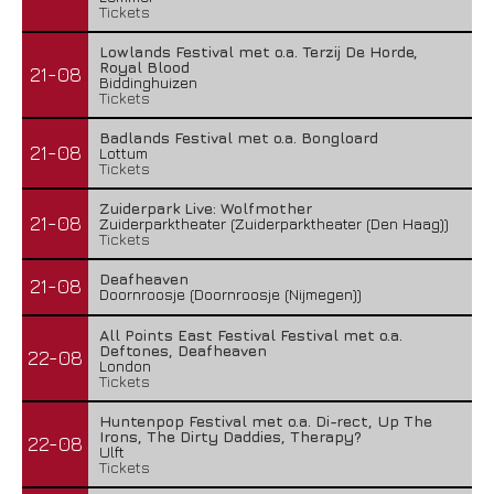
Tickets
Lowlands Festival met o.a. Terzij De Horde,
Royal Blood
21-08
Biddinghuizen
Tickets
Badlands Festival met o.a. Bongloard
21-08
Lottum
Tickets
Zuiderpark Live: Wolfmother
21-08
Zuiderparktheater (Zuiderparktheater (Den Haag))
Tickets
Deafheaven
21-08
Doornroosje (Doornroosje (Nijmegen))
All Points East Festival Festival met o.a.
Deftones, Deafheaven
22-08
London
Tickets
Huntenpop Festival met o.a. Di-rect, Up The
Irons, The Dirty Daddies, Therapy?
22-08
Ulft
Tickets