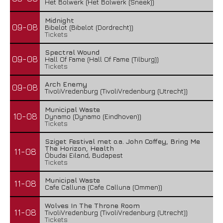
Het Bolwerk (Het Bolwerk (Sneek))
Midnight
09-08
Bibelot (Bibelot (Dordrecht))
Tickets
Spectral Wound
09-08
Hall Of Fame (Hall Of Fame (Tilburg))
Tickets
Arch Enemy
09-08
TivoliVredenburg (TivoliVredenburg (Utrecht))
Municipal Waste
10-08
Dynamo (Dynamo (Eindhoven))
Tickets
Sziget Festival met o.a. John Coffey, Bring Me
The Horizon, Health
11-08
Óbudai Eiland, Budapest
Tickets
Municipal Waste
11-08
Cafe Calluna (Cafe Calluna (Ommen))
Wolves In The Throne Room
11-08
TivoliVredenburg (TivoliVredenburg (Utrecht))
Tickets