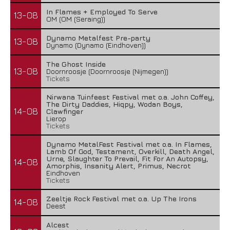
In Flames + Employed To Serve
13-08
OM (OM (Seraing))
Dynamo Metalfest Pre-party
13-08
Dynamo (Dynamo (Eindhoven))
The Ghost Inside
13-08
Doornroosje (Doornroosje (Nijmegen))
Tickets
Nirwana Tuinfeest Festival met o.a. John Coffey,
The Dirty Daddies, Hiqpy, Wodan Boys,
14-08
Clawfinger
Lierop
Tickets
Dynamo MetalFest Festival met o.a. In Flames,
Lamb Of God, Testament, Overkill, Death Angel,
Urne, Slaughter To Prevail, Fit For An Autopsy,
14-08
Amorphis, Insanity Alert, Primus, Necrot
Eindhoven
Tickets
Zeeltje Rock Festival met o.a. Up The Irons
14-08
Deest
Alcest