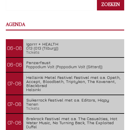
ZOEKEN
AGENDA
Igorrr + HEALTH
06-08
013 (013 (Tilburg))
Tickets
Panzerfaust
06-08
Poppodium Volt (Poppodium Volt (Sittard))
Hellsinki Metal Festival Festival met o.a. Opeth,
Accept, Bloodbath, Triptykon, The Kovenant,
07-08
Blackbraid
Helsinki
Suikerrock Festival met o.a. Editors, Hiqpy
07-08
Tienen
Tickets
Brakrock Festival met o.a. The Casualties, Hot
07-08
Water Music, No Turning Back, The Exploited
Duffel