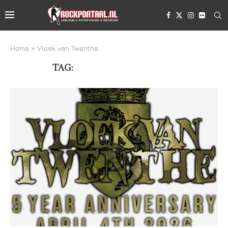
Home
»
Vloek van Twenthe
TAG:
VLOEK VAN TWENTHE