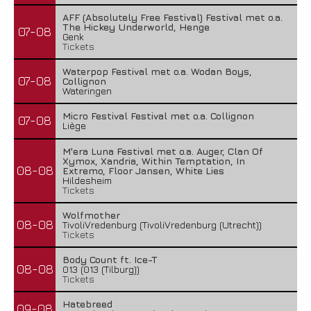
AFF (Absolutely Free Festival) Festival met o.a.
The Hickey Underworld, Henge
07-08
Genk
Tickets
Waterpop Festival met o.a. Wodan Boys,
07-08
Collignon
Wateringen
Micro Festival Festival met o.a. Collignon
07-08
Liège
M'era Luna Festival met o.a. Auger, Clan Of
Xymox, Xandria, Within Temptation, In
08-08
Extremo, Floor Jansen, White Lies
Hildesheim
Tickets
Wolfmother
08-08
TivoliVredenburg (TivoliVredenburg (Utrecht))
Tickets
Body Count ft. Ice-T
08-08
013 (013 (Tilburg))
Tickets
Hatebreed
09-08