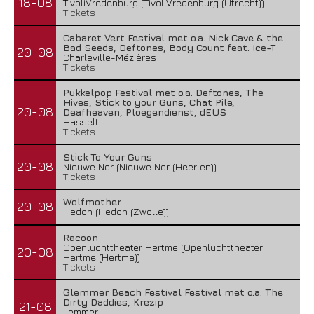
18-08
TivoliVredenburg (TivoliVredenburg (Utrecht))
Tickets
Cabaret Vert Festival met o.a. Nick Cave & the
Bad Seeds, Deftones, Body Count feat. Ice-T
20-08
Charleville-Mézières
Tickets
Pukkelpop Festival met o.a. Deftones, The
Hives, Stick to your Guns, Chat Pile,
20-08
Deafheaven, Ploegendienst, dEUS
Hasselt
Tickets
Stick To Your Guns
20-08
Nieuwe Nor (Nieuwe Nor (Heerlen))
Tickets
Wolfmother
20-08
Hedon (Hedon (Zwolle))
Racoon
Openluchttheater Hertme (Openluchttheater
20-08
Hertme (Hertme))
Tickets
Glemmer Beach Festival Festival met o.a. The
Dirty Daddies, Krezip
21-08
Lemmer