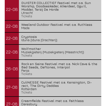
DUISTER COLLECTIEF Festival met o.a. Sun
Worship, Doodseskader, Alkerdeel, Ggu:ll,
22-08
Modder, Terzij De Horde
Utrecht
Tickets
Waailand Outdoor Festival met o.a. Ruthless
22-08
Made
Cryptosis
22-08
Iduna (Iduna (Drachten))
Wolfmother
22-08
Muziekgieterij (Muziekgieterij (Maastricht))
Tickets
Rock en Seine Festival met o.a. Nick Cave & the
Bad Seeds, Deftones, Interpol
26-08
Parijs
Tickets
CuliNESSE Festival met o.a. Kensington, Di-
rect, The Dirty Daddies
27-08
Rotterdam
Tickets
Creamfields Festival met o.a. Faithless
27-08
Daresbury