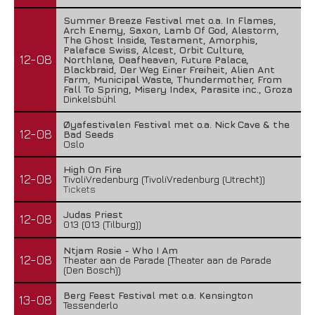
Summer Breeze Festival met o.a. In Flames,
Arch Enemy, Saxon, Lamb Of God, Alestorm,
The Ghost Inside, Testament, Amorphis,
Paleface Swiss, Alcest, Orbit Culture,
12-08
Northlane, Deafheaven, Future Palace,
Blackbraid, Der Weg Einer Freiheit, Alien Ant
Farm, Municipal Waste, Thundermother, From
Fall To Spring, Misery Index, Parasite inc., Groza
Dinkelsbühl
Øyafestivalen Festival met o.a. Nick Cave & the
12-08
Bad Seeds
Oslo
High On Fire
12-08
TivoliVredenburg (TivoliVredenburg (Utrecht))
Tickets
Judas Priest
12-08
013 (013 (Tilburg))
Ntjam Rosie - Who I Am
12-08
Theater aan de Parade (Theater aan de Parade
(Den Bosch))
Berg Feest Festival met o.a. Kensington
13-08
Tessenderlo