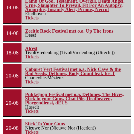
Lamb Of God, Testament, Overkill, Death Angel,
Urne, Slaughter To Prevail, Fit For An Autopsy,
14-08
Amorphis, Insanity Alert, Primus, Necrot
Eindhoven
Tickets
Zeeltje Rock Festival met o.a. Up The Irons
14-08
Deest
Alcest
18-08
TivoliVredenburg (TivoliVredenburg (Utrecht))
Tickets
Cabaret Vert Festival met o.a. Nick Cave & the
Bad Seeds, Deftones, Body Count feat. Ice-T
20-08
Charleville-Mézières
Tickets
Pukkelpop Festival met o.a. Deftones, The Hives,
Stick to your Guns, Chat Pile, Deafheaven,
20-08
Ploegendienst, dEUS
Hasselt
Tickets
Stick To Your Guns
20-08
Nieuwe Nor (Nieuwe Nor (Heerlen))
Tickets