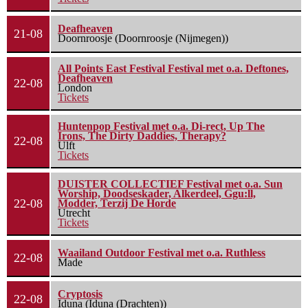
Deafheaven
21-08
Doornroosje (Doornroosje (Nijmegen))
All Points East Festival Festival met o.a. Deftones,
Deafheaven
22-08
London
Tickets
Huntenpop Festival met o.a. Di-rect, Up The
Irons, The Dirty Daddies, Therapy?
22-08
Ulft
Tickets
DUISTER COLLECTIEF Festival met o.a. Sun
Worship, Doodseskader, Alkerdeel, Ggu:ll,
22-08
Modder, Terzij De Horde
Utrecht
Tickets
Waailand Outdoor Festival met o.a. Ruthless
22-08
Made
Cryptosis
22-08
Iduna (Iduna (Drachten))