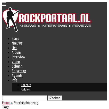
Home
Nieuws
Live
Album
Interview
Video
Column
Prijsvraag
Agenda
Info
Contact
Colofon
Zoeken
Home
»
Voorbeschouwing
Tag: