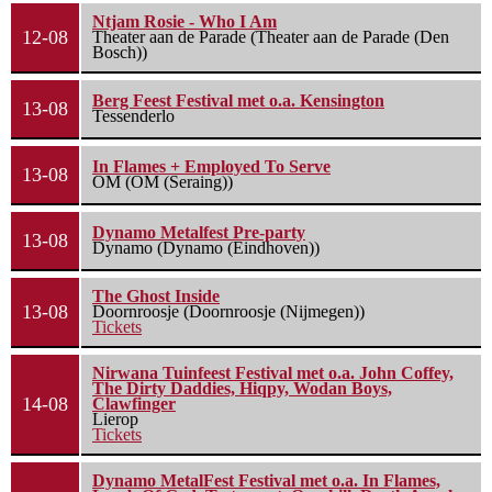
Ntjam Rosie - Who I Am
12-08
Theater aan de Parade (Theater aan de Parade (Den
Bosch))
Berg Feest Festival met o.a. Kensington
13-08
Tessenderlo
In Flames + Employed To Serve
13-08
OM (OM (Seraing))
Dynamo Metalfest Pre-party
13-08
Dynamo (Dynamo (Eindhoven))
The Ghost Inside
13-08
Doornroosje (Doornroosje (Nijmegen))
Tickets
Nirwana Tuinfeest Festival met o.a. John Coffey,
The Dirty Daddies, Hiqpy, Wodan Boys,
14-08
Clawfinger
Lierop
Tickets
Dynamo MetalFest Festival met o.a. In Flames,