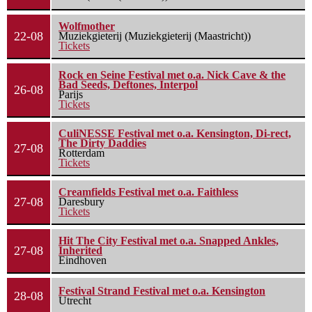
Wolfmother
22-08
Muziekgieterij (Muziekgieterij (Maastricht))
Tickets
Rock en Seine Festival met o.a. Nick Cave & the
Bad Seeds, Deftones, Interpol
26-08
Parijs
Tickets
CuliNESSE Festival met o.a. Kensington, Di-rect,
The Dirty Daddies
27-08
Rotterdam
Tickets
Creamfields Festival met o.a. Faithless
27-08
Daresbury
Tickets
Hit The City Festival met o.a. Snapped Ankles,
27-08
Inherited
Eindhoven
Festival Strand Festival met o.a. Kensington
28-08
Utrecht