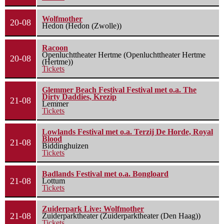
Wolfmother
20-08
Hedon (Hedon (Zwolle))
Racoon
Openluchttheater Hertme (Openluchttheater Hertme
20-08
(Hertme))
Tickets
Glemmer Beach Festival Festival met o.a. The
Dirty Daddies, Krezip
21-08
Lemmer
Tickets
Lowlands Festival met o.a. Terzij De Horde, Royal
Blood
21-08
Biddinghuizen
Tickets
Badlands Festival met o.a. Bongloard
21-08
Lottum
Tickets
Zuiderpark Live: Wolfmother
21-08
Zuiderparktheater (Zuiderparktheater (Den Haag))
Tickets