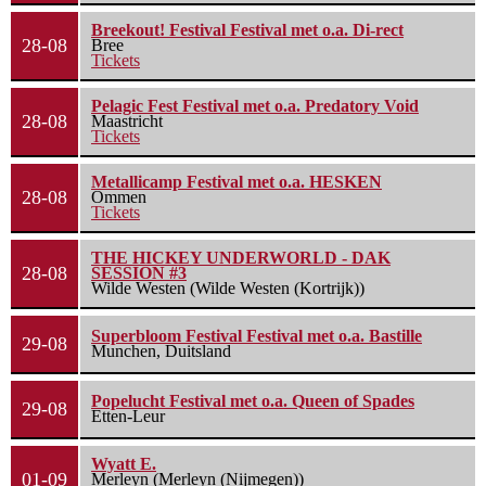
Breekout! Festival Festival met o.a. Di-rect
28-08
Bree
Tickets
Pelagic Fest Festival met o.a. Predatory Void
28-08
Maastricht
Tickets
Metallicamp Festival met o.a. HESKEN
28-08
Ommen
Tickets
THE HICKEY UNDERWORLD - DAK
28-08
SESSION #3
Wilde Westen (Wilde Westen (Kortrijk))
Superbloom Festival Festival met o.a. Bastille
29-08
Munchen, Duitsland
Popelucht Festival met o.a. Queen of Spades
29-08
Etten-Leur
Wyatt E.
01-09
Merleyn (Merleyn (Nijmegen))