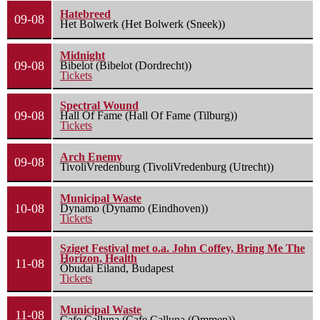
Hatebreed
09-08
Het Bolwerk (Het Bolwerk (Sneek))
Midnight
09-08
Bibelot (Bibelot (Dordrecht))
Tickets
Spectral Wound
09-08
Hall Of Fame (Hall Of Fame (Tilburg))
Tickets
Arch Enemy
09-08
TivoliVredenburg (TivoliVredenburg (Utrecht))
Municipal Waste
10-08
Dynamo (Dynamo (Eindhoven))
Tickets
Sziget Festival met o.a. John Coffey, Bring Me The
Horizon, Health
11-08
Óbudai Eiland, Budapest
Tickets
Municipal Waste
11-08
Cafe Calluna (Cafe Calluna (Ommen))