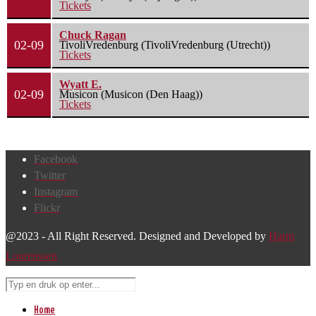
Tickets
Chuck Ragan
02-09
TivoliVredenburg (TivoliVredenburg (Utrecht))
Tickets
Wyatt E.
02-09
Musicon (Musicon (Den Haag))
Tickets
Facebook
Twitter
Instagram
Flickr
@2023 - All Right Reserved. Designed and Developed by
Harm
Lourenssen
Home