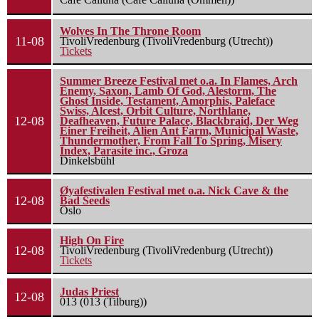
Wolves In The Throne Room
11-08
TivoliVredenburg (TivoliVredenburg (Utrecht))
Tickets
Summer Breeze Festival met o.a. In Flames, Arch
Enemy, Saxon, Lamb Of God, Alestorm, The
Ghost Inside, Testament, Amorphis, Paleface
Swiss, Alcest, Orbit Culture, Northlane,
12-08
Deafheaven, Future Palace, Blackbraid, Der Weg
Einer Freiheit, Alien Ant Farm, Municipal Waste,
Thundermother, From Fall To Spring, Misery
Index, Parasite inc., Groza
Dinkelsbühl
Øyafestivalen Festival met o.a. Nick Cave & the
12-08
Bad Seeds
Oslo
High On Fire
12-08
TivoliVredenburg (TivoliVredenburg (Utrecht))
Tickets
Judas Priest
12-08
013 (013 (Tilburg))