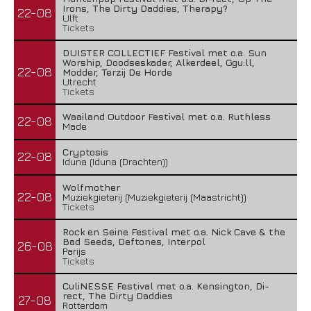
Irons, The Dirty Daddies, Therapy?
22-08
Ulft
Tickets
DUISTER COLLECTIEF Festival met o.a. Sun
Worship, Doodseskader, Alkerdeel, Ggu:ll,
22-08
Modder, Terzij De Horde
Utrecht
Tickets
Waailand Outdoor Festival met o.a. Ruthless
22-08
Made
Cryptosis
22-08
Iduna (Iduna (Drachten))
Wolfmother
22-08
Muziekgieterij (Muziekgieterij (Maastricht))
Tickets
Rock en Seine Festival met o.a. Nick Cave & the
Bad Seeds, Deftones, Interpol
26-08
Parijs
Tickets
CuliNESSE Festival met o.a. Kensington, Di-
rect, The Dirty Daddies
27-08
Rotterdam