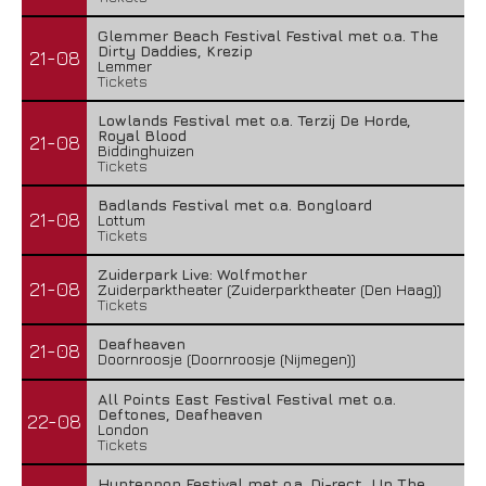
Glemmer Beach Festival Festival met o.a. The
Dirty Daddies, Krezip
21-08
Lemmer
Tickets
Lowlands Festival met o.a. Terzij De Horde,
Royal Blood
21-08
Biddinghuizen
Tickets
Badlands Festival met o.a. Bongloard
21-08
Lottum
Tickets
Zuiderpark Live: Wolfmother
21-08
Zuiderparktheater (Zuiderparktheater (Den Haag))
Tickets
Deafheaven
21-08
Doornroosje (Doornroosje (Nijmegen))
All Points East Festival Festival met o.a.
Deftones, Deafheaven
22-08
London
Tickets
Huntenpop Festival met o.a. Di-rect, Up The