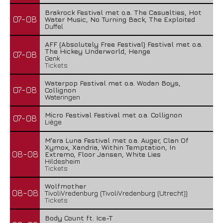
Brakrock Festival met o.a. The Casualties, Hot
07-08
Water Music, No Turning Back, The Exploited
Duffel
AFF (Absolutely Free Festival) Festival met o.a.
The Hickey Underworld, Henge
07-08
Genk
Tickets
Waterpop Festival met o.a. Wodan Boys,
07-08
Collignon
Wateringen
Micro Festival Festival met o.a. Collignon
07-08
Liège
M'era Luna Festival met o.a. Auger, Clan Of
Xymox, Xandria, Within Temptation, In
08-08
Extremo, Floor Jansen, White Lies
Hildesheim
Tickets
Wolfmother
08-08
TivoliVredenburg (TivoliVredenburg (Utrecht))
Tickets
Body Count ft. Ice-T