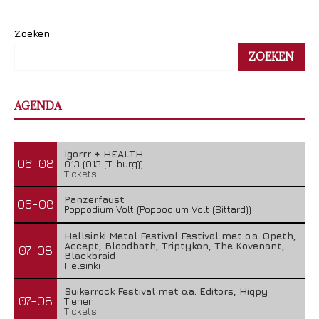
Zoeken
ZOEKEN
AGENDA
Igorrr + HEALTH
06-08
013 (013 (Tilburg))
Tickets
Panzerfaust
06-08
Poppodium Volt (Poppodium Volt (Sittard))
Hellsinki Metal Festival Festival met o.a. Opeth,
Accept, Bloodbath, Triptykon, The Kovenant,
07-08
Blackbraid
Helsinki
Suikerrock Festival met o.a. Editors, Hiqpy
07-08
Tienen
Tickets