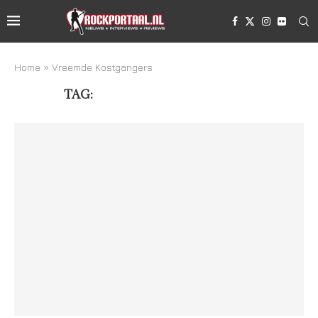
Home
»
Vreemde Kostgangers
TAG:
VREEMDE KOSTGANGERS