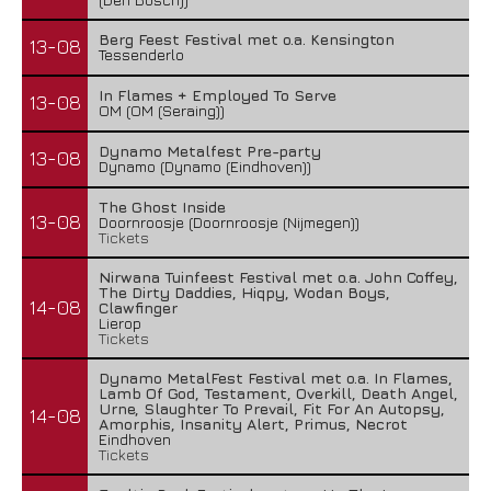
Berg Feest Festival met o.a. Kensington
13-08
Tessenderlo
In Flames + Employed To Serve
13-08
OM (OM (Seraing))
Dynamo Metalfest Pre-party
13-08
Dynamo (Dynamo (Eindhoven))
The Ghost Inside
13-08
Doornroosje (Doornroosje (Nijmegen))
Tickets
Nirwana Tuinfeest Festival met o.a. John Coffey,
The Dirty Daddies, Hiqpy, Wodan Boys,
14-08
Clawfinger
Lierop
Tickets
Dynamo MetalFest Festival met o.a. In Flames,
Lamb Of God, Testament, Overkill, Death Angel,
Urne, Slaughter To Prevail, Fit For An Autopsy,
14-08
Amorphis, Insanity Alert, Primus, Necrot
Eindhoven
Tickets