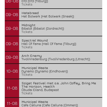
08-08
013 (013 (Tilburg))
Tickets
Hatebreed
09-08
Het Bolwerk (Het Bolwerk (Sneek))
Midnight
09-08
Bibelot (Bibelot (Dordrecht))
Tickets
Spectral Wound
09-08
Hall Of Fame (Hall Of Fame (Tilburg))
Tickets
Arch Enemy
09-08
TivoliVredenburg (TivoliVredenburg (Utrecht))
Municipal Waste
10-08
Dynamo (Dynamo (Eindhoven))
Tickets
Sziget Festival met o.a. John Coffey, Bring Me
The Horizon, Health
11-08
Óbudai Eiland, Budapest
Tickets
Municipal Waste
11-08
Cafe Calluna (Cafe Calluna (Ommen))