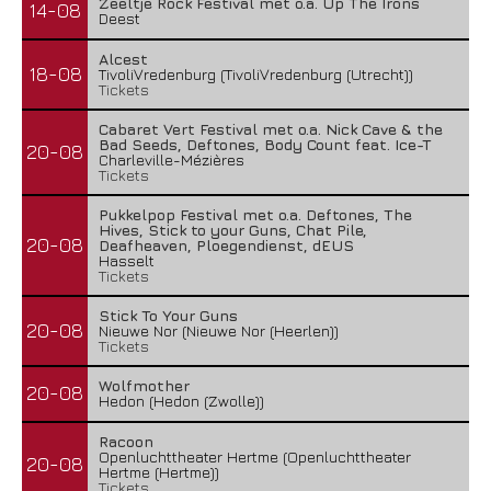
Zeeltje Rock Festival met o.a. Up The Irons
14-08
Deest
Alcest
18-08
TivoliVredenburg (TivoliVredenburg (Utrecht))
Tickets
Cabaret Vert Festival met o.a. Nick Cave & the
Bad Seeds, Deftones, Body Count feat. Ice-T
20-08
Charleville-Mézières
Tickets
Pukkelpop Festival met o.a. Deftones, The
Hives, Stick to your Guns, Chat Pile,
20-08
Deafheaven, Ploegendienst, dEUS
Hasselt
Tickets
Stick To Your Guns
20-08
Nieuwe Nor (Nieuwe Nor (Heerlen))
Tickets
Wolfmother
20-08
Hedon (Hedon (Zwolle))
Racoon
Openluchttheater Hertme (Openluchttheater
20-08
Hertme (Hertme))
Tickets