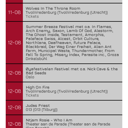
Wolves In The Throne Room
11-08
TivoliVredenburg (TivoliVredenburg (Utrecht))
Tickets
Summer Breeze Festival met o.a. In Flames,
Arch Enemy, Saxon, Lamb Of God, Alestorm,
The Ghost Inside, Testament, Amorphis,
Paleface Swiss, Alcest, Orbit Culture,
12-08
Northlane, Deafheaven, Future Palace,
Blackbraid, Der Weg Einer Freiheit, Alien Ant
Farm, Municipal Waste, Thundermother, From
Fall To Spring, Misery Index, Parasite inc., Groza
Dinkelsbühl
Øyafestivalen Festival met o.a. Nick Cave & the
12-08
Bad Seeds
Oslo
High On Fire
12-08
TivoliVredenburg (TivoliVredenburg (Utrecht))
Tickets
Judas Priest
12-08
013 (013 (Tilburg))
Ntjam Rosie - Who I Am
12-08
Theater aan de Parade (Theater aan de Parade
(Den Bosch))