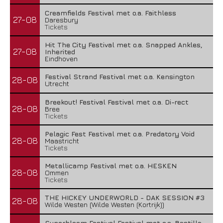
Creamfields Festival met o.a. Faithless
27-08
Daresbury
Tickets
Hit The City Festival met o.a. Snapped Ankles,
27-08
Inherited
Eindhoven
Festival Strand Festival met o.a. Kensington
28-08
Utrecht
Breekout! Festival Festival met o.a. Di-rect
28-08
Bree
Tickets
Pelagic Fest Festival met o.a. Predatory Void
28-08
Maastricht
Tickets
Metallicamp Festival met o.a. HESKEN
28-08
Ommen
Tickets
THE HICKEY UNDERWORLD - DAK SESSION #3
28-08
Wilde Westen (Wilde Westen (Kortrijk))
Superbloom Festival Festival met o.a. Bastille