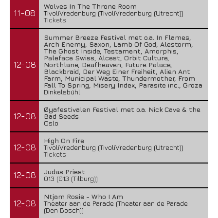
Wolves In The Throne Room
11-08
TivoliVredenburg (TivoliVredenburg (Utrecht))
Tickets
Summer Breeze Festival met o.a. In Flames,
Arch Enemy, Saxon, Lamb Of God, Alestorm,
The Ghost Inside, Testament, Amorphis,
Paleface Swiss, Alcest, Orbit Culture,
12-08
Northlane, Deafheaven, Future Palace,
Blackbraid, Der Weg Einer Freiheit, Alien Ant
Farm, Municipal Waste, Thundermother, From
Fall To Spring, Misery Index, Parasite inc., Groza
Dinkelsbühl
Øyafestivalen Festival met o.a. Nick Cave & the
12-08
Bad Seeds
Oslo
High On Fire
12-08
TivoliVredenburg (TivoliVredenburg (Utrecht))
Tickets
Judas Priest
12-08
013 (013 (Tilburg))
Ntjam Rosie - Who I Am
12-08
Theater aan de Parade (Theater aan de Parade
(Den Bosch))