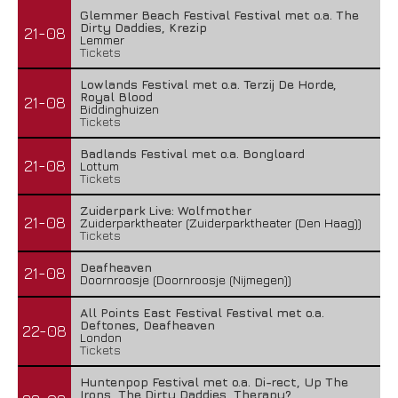
Glemmer Beach Festival Festival met o.a. The
Dirty Daddies, Krezip
21-08
Lemmer
Tickets
Lowlands Festival met o.a. Terzij De Horde,
Royal Blood
21-08
Biddinghuizen
Tickets
Badlands Festival met o.a. Bongloard
21-08
Lottum
Tickets
Zuiderpark Live: Wolfmother
21-08
Zuiderparktheater (Zuiderparktheater (Den Haag))
Tickets
Deafheaven
21-08
Doornroosje (Doornroosje (Nijmegen))
All Points East Festival Festival met o.a.
Deftones, Deafheaven
22-08
London
Tickets
Huntenpop Festival met o.a. Di-rect, Up The
Irons, The Dirty Daddies, Therapy?