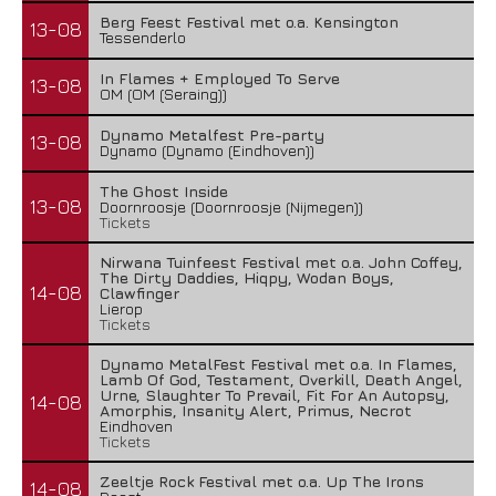
Berg Feest Festival met o.a. Kensington
13-08
Tessenderlo
In Flames + Employed To Serve
13-08
OM (OM (Seraing))
Dynamo Metalfest Pre-party
13-08
Dynamo (Dynamo (Eindhoven))
The Ghost Inside
13-08
Doornroosje (Doornroosje (Nijmegen))
Tickets
Nirwana Tuinfeest Festival met o.a. John Coffey,
The Dirty Daddies, Hiqpy, Wodan Boys,
14-08
Clawfinger
Lierop
Tickets
Dynamo MetalFest Festival met o.a. In Flames,
Lamb Of God, Testament, Overkill, Death Angel,
Urne, Slaughter To Prevail, Fit For An Autopsy,
14-08
Amorphis, Insanity Alert, Primus, Necrot
Eindhoven
Tickets
Zeeltje Rock Festival met o.a. Up The Irons
14-08