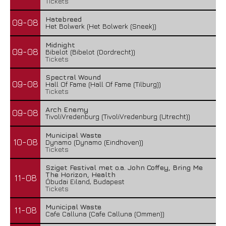
Tickets
Hatebreed
09-08
Het Bolwerk (Het Bolwerk (Sneek))
Midnight
09-08
Bibelot (Bibelot (Dordrecht))
Tickets
Spectral Wound
09-08
Hall Of Fame (Hall Of Fame (Tilburg))
Tickets
Arch Enemy
09-08
TivoliVredenburg (TivoliVredenburg (Utrecht))
Municipal Waste
10-08
Dynamo (Dynamo (Eindhoven))
Tickets
Sziget Festival met o.a. John Coffey, Bring Me
The Horizon, Health
11-08
Óbudai Eiland, Budapest
Tickets
Municipal Waste
11-08
Cafe Calluna (Cafe Calluna (Ommen))