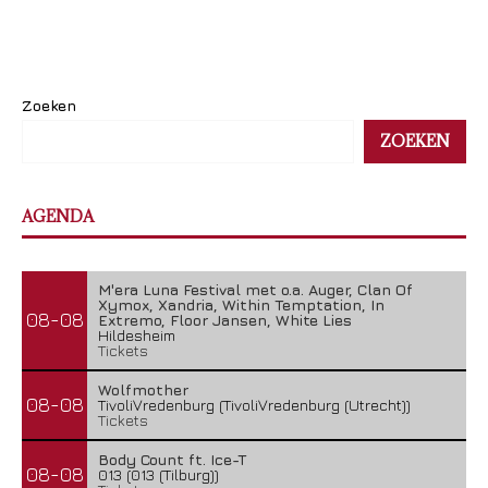
Zoeken
ZOEKEN
AGENDA
M'era Luna Festival met o.a. Auger, Clan Of
Xymox, Xandria, Within Temptation, In
08-08
Extremo, Floor Jansen, White Lies
Hildesheim
Tickets
Wolfmother
08-08
TivoliVredenburg (TivoliVredenburg (Utrecht))
Tickets
Body Count ft. Ice-T
08-08
013 (013 (Tilburg))