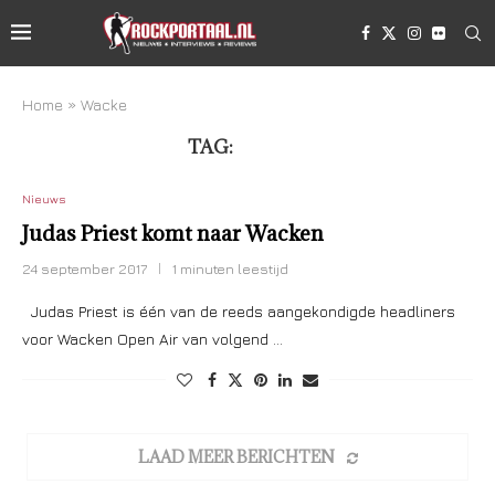
Home
»
Wacke
TAG:
WACKE
Nieuws
Judas Priest komt naar Wacken
24 september 2017
1 minuten leestijd
Judas Priest is één van de reeds aangekondigde headliners
voor Wacken Open Air van volgend …
LAAD MEER BERICHTEN