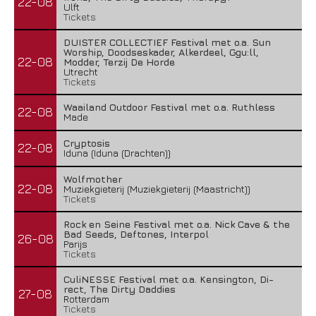
22-08
Ulft
Tickets
DUISTER COLLECTIEF Festival met o.a. Sun
Worship, Doodseskader, Alkerdeel, Ggu:ll,
22-08
Modder, Terzij De Horde
Utrecht
Tickets
Waailand Outdoor Festival met o.a. Ruthless
22-08
Made
Cryptosis
22-08
Iduna (Iduna (Drachten))
Wolfmother
22-08
Muziekgieterij (Muziekgieterij (Maastricht))
Tickets
Rock en Seine Festival met o.a. Nick Cave & the
Bad Seeds, Deftones, Interpol
26-08
Parijs
Tickets
CuliNESSE Festival met o.a. Kensington, Di-
rect, The Dirty Daddies
27-08
Rotterdam
Tickets