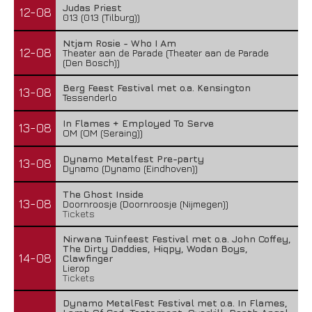
Judas Priest
12-08
013 (013 (Tilburg))
Ntjam Rosie - Who I Am
12-08
Theater aan de Parade (Theater aan de Parade
(Den Bosch))
Berg Feest Festival met o.a. Kensington
13-08
Tessenderlo
In Flames + Employed To Serve
13-08
OM (OM (Seraing))
Dynamo Metalfest Pre-party
13-08
Dynamo (Dynamo (Eindhoven))
The Ghost Inside
13-08
Doornroosje (Doornroosje (Nijmegen))
Tickets
Nirwana Tuinfeest Festival met o.a. John Coffey,
The Dirty Daddies, Hiqpy, Wodan Boys,
14-08
Clawfinger
Lierop
Tickets
Dynamo MetalFest Festival met o.a. In Flames,