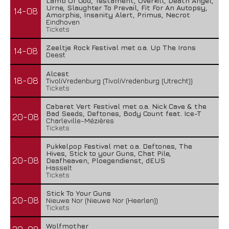
Lamb Of God, Testament, Overkill, Death Angel,
Urne, Slaughter To Prevail, Fit For An Autopsy,
14-08
Amorphis, Insanity Alert, Primus, Necrot
Eindhoven
Tickets
Zeeltje Rock Festival met o.a. Up The Irons
14-08
Deest
Alcest
18-08
TivoliVredenburg (TivoliVredenburg (Utrecht))
Tickets
Cabaret Vert Festival met o.a. Nick Cave & the
Bad Seeds, Deftones, Body Count feat. Ice-T
20-08
Charleville-Mézières
Tickets
Pukkelpop Festival met o.a. Deftones, The
Hives, Stick to your Guns, Chat Pile,
20-08
Deafheaven, Ploegendienst, dEUS
Hasselt
Tickets
Stick To Your Guns
20-08
Nieuwe Nor (Nieuwe Nor (Heerlen))
Tickets
Wolfmother