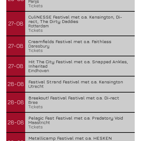
Parijs
Tickets
CuliNESSE Festival met o.a. Kensington, Di-
rect, The Dirty Daddies
27-08
Rotterdam
Tickets
Creamfields Festival met o.a. Faithless
27-08
Daresbury
Tickets
Hit The City Festival met o.a. Snapped Ankles,
27-08
Inherited
Eindhoven
Festival Strand Festival met o.a. Kensington
28-08
Utrecht
Breekout! Festival Festival met o.a. Di-rect
28-08
Bree
Tickets
Pelagic Fest Festival met o.a. Predatory Void
28-08
Maastricht
Tickets
Metallicamp Festival met o.a. HESKEN