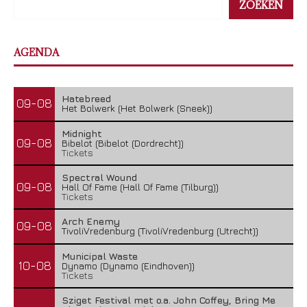
ZOEKEN
AGENDA
Hatebreed
09-08
Het Bolwerk (Het Bolwerk (Sneek))
Midnight
09-08
Bibelot (Bibelot (Dordrecht))
Tickets
Spectral Wound
09-08
Hall Of Fame (Hall Of Fame (Tilburg))
Tickets
Arch Enemy
09-08
TivoliVredenburg (TivoliVredenburg (Utrecht))
Municipal Waste
10-08
Dynamo (Dynamo (Eindhoven))
Tickets
Sziget Festival met o.a. John Coffey, Bring Me