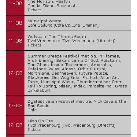
The Horizon, Health
11-08
Óbudai Eiland, Budapest
Tickets
Municipal Waste
11-08
Cafe Calluna (Cafe Calluna (Ommen))
Wolves In The Throne Room
11-08
TivoliVredenburg (TivoliVredenburg (Utrecht))
Tickets
Summer Breeze Festival met o.a. In Flames,
Arch Enemy, Saxon, Lamb Of God, Alestorm,
The Ghost Inside, Testament, Amorphis,
Paleface Swiss, Alcest, Orbit Culture,
12-08
Northlane, Deafheaven, Future Palace,
Blackbraid, Der Weg Einer Freiheit, Alien Ant
Farm, Municipal Waste, Thundermother, From
Fall To Spring, Misery Index, Parasite inc., Groza
Dinkelsbühl
Øyafestivalen Festival met o.a. Nick Cave & the
12-08
Bad Seeds
Oslo
High On Fire
12-08
TivoliVredenburg (TivoliVredenburg (Utrecht))
Tickets