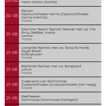
20-08
Hedon (Hedon (Zwolle))
Racoon
Openluchttheater Hertme (Openluchttheater
20-08
Hertme (Hertme))
Tickets
Glemmer Beach Festival Festival met o.a. The
Dirty Daddies, Krezip
21-08
Lemmer
Tickets
Lowlands Festival met o.a. Terzij De Horde,
Royal Blood
21-08
Biddinghuizen
Tickets
Badlands Festival met o.a. Bongloard
21-08
Lottum
Tickets
Zuiderpark Live: Wolfmother
21-08
Zuiderparktheater (Zuiderparktheater (Den Haag))
Tickets
Deafheaven
21-08
Doornroosje (Doornroosje (Nijmegen))