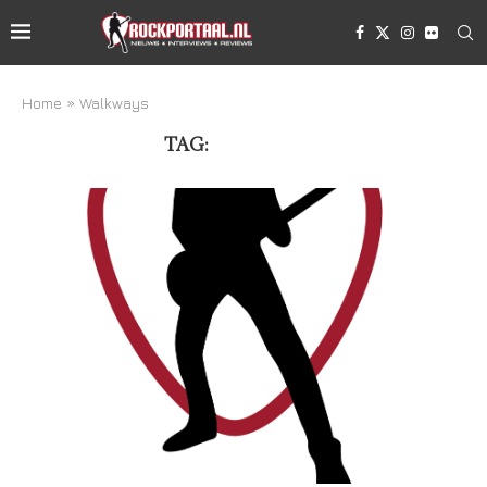
Home
»
Walkways
TAG:
WALKWAYS