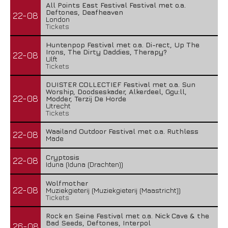
All Points East Festival Festival met o.a.
Deftones, Deafheaven
22-08
London
Tickets
Huntenpop Festival met o.a. Di-rect, Up The
Irons, The Dirty Daddies, Therapy?
22-08
Ulft
Tickets
DUISTER COLLECTIEF Festival met o.a. Sun
Worship, Doodseskader, Alkerdeel, Ggu:ll,
22-08
Modder, Terzij De Horde
Utrecht
Tickets
Waailand Outdoor Festival met o.a. Ruthless
22-08
Made
Cryptosis
22-08
Iduna (Iduna (Drachten))
Wolfmother
22-08
Muziekgieterij (Muziekgieterij (Maastricht))
Tickets
Rock en Seine Festival met o.a. Nick Cave & the
Bad Seeds, Deftones, Interpol
26-08