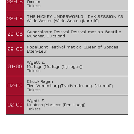
28-08
Ommen
Tickets
THE HICKEY UNDERWORLD - DAK SESSION #3
28-08
Wilde Westen (Wilde Westen (Kortrijk))
Superbloom Festival Festival met o.a. Bastille
29-08
Munchen, Duitsland
Popelucht Festival met o.a. Queen of Spades
29-08
Etten-Leur
Wyatt E.
01-09
Merleyn (Merleyn (Nijmegen))
Tickets
Chuck Ragan
02-09
TivoliVredenburg (TivoliVredenburg (Utrecht))
Tickets
Wyatt E.
02-09
Musicon (Musicon (Den Haag))
Tickets