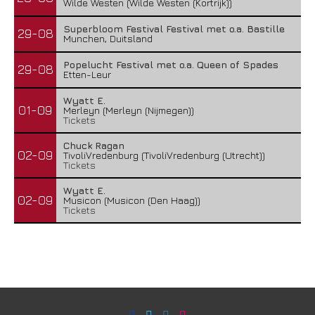
Wilde Westen (Wilde Westen (Kortrijk))
Superbloom Festival Festival met o.a. Bastille
29-08
Munchen, Duitsland
Popelucht Festival met o.a. Queen of Spades
29-08
Etten-Leur
Wyatt E.
01-09
Merleyn (Merleyn (Nijmegen))
Tickets
Chuck Ragan
02-09
TivoliVredenburg (TivoliVredenburg (Utrecht))
Tickets
Wyatt E.
02-09
Musicon (Musicon (Den Haag))
Tickets