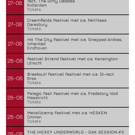
rect, The Dirty Daddies
27-08
Rotterdam
Tickets
Creamfields Festival met o.a. Faithless
27-08
Daresbury
Tickets
Hit The City Festival met o.a. Snapped Ankles,
27-08
Inherited
Eindhoven
Festival Strand Festival met o.a. Kensington
28-08
Utrecht
Breekout! Festival Festival met o.a. Di-rect
28-08
Bree
Tickets
Pelagic Fest Festival met o.a. Predatory Void
28-08
Maastricht
Tickets
Metallicamp Festival met o.a. HESKEN
28-08
Ommen
Tickets
THE HICKEY UNDERWORLD - DAK SESSION #3
28-08