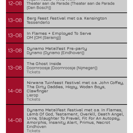
12-08
Theater aan de Parade (Theater aan de Parade
(Den Bosch))
Berg Feest Festival met o.a. Kensington
13-08
Tessenderlo
In Flames + Employed To Serve
13-08
OM (OM (Seraing))
Dynamo Metalfest Pre-party
13-08
Dynamo (Dynamo (Eindhoven))
The Ghost Inside
13-08
Doornroosje (Doornroosje (Nijmegen))
Tickets
Nirwana Tuinfeest Festival met o.a. John Coffey,
The Dirty Daddies, Hiqpy, Wodan Boys,
14-08
Clawfinger
Lierop
Tickets
Dynamo MetalFest Festival met o.a. In Flames,
Lamb Of God, Testament, Overkill, Death Angel,
Urne, Slaughter To Prevail, Fit For An Autopsy,
14-08
Amorphis, Insanity Alert, Primus, Necrot
Eindhoven
Tickets