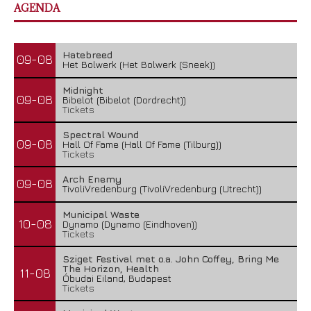
AGENDA
Hatebreed
09-08
Het Bolwerk (Het Bolwerk (Sneek))
Midnight
09-08
Bibelot (Bibelot (Dordrecht))
Tickets
Spectral Wound
09-08
Hall Of Fame (Hall Of Fame (Tilburg))
Tickets
Arch Enemy
09-08
TivoliVredenburg (TivoliVredenburg (Utrecht))
Municipal Waste
10-08
Dynamo (Dynamo (Eindhoven))
Tickets
Sziget Festival met o.a. John Coffey, Bring Me
The Horizon, Health
11-08
Óbudai Eiland, Budapest
Tickets