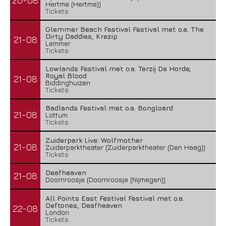
20-08
Hertme (Hertme))
Tickets
Glemmer Beach Festival Festival met o.a. The
Dirty Daddies, Krezip
21-08
Lemmer
Tickets
Lowlands Festival met o.a. Terzij De Horde,
Royal Blood
21-08
Biddinghuizen
Tickets
Badlands Festival met o.a. Bongloard
21-08
Lottum
Tickets
Zuiderpark Live: Wolfmother
21-08
Zuiderparktheater (Zuiderparktheater (Den Haag))
Tickets
Deafheaven
21-08
Doornroosje (Doornroosje (Nijmegen))
All Points East Festival Festival met o.a.
Deftones, Deafheaven
22-08
London
Tickets