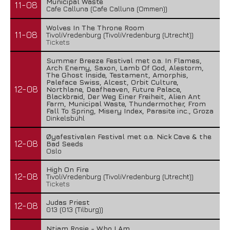
Municipal Waste
11-08
Cafe Calluna (Cafe Calluna (Ommen))
Wolves In The Throne Room
11-08
TivoliVredenburg (TivoliVredenburg (Utrecht))
Tickets
Summer Breeze Festival met o.a. In Flames,
Arch Enemy, Saxon, Lamb Of God, Alestorm,
The Ghost Inside, Testament, Amorphis,
Paleface Swiss, Alcest, Orbit Culture,
12-08
Northlane, Deafheaven, Future Palace,
Blackbraid, Der Weg Einer Freiheit, Alien Ant
Farm, Municipal Waste, Thundermother, From
Fall To Spring, Misery Index, Parasite inc., Groza
Dinkelsbühl
Øyafestivalen Festival met o.a. Nick Cave & the
12-08
Bad Seeds
Oslo
High On Fire
12-08
TivoliVredenburg (TivoliVredenburg (Utrecht))
Tickets
Judas Priest
12-08
013 (013 (Tilburg))
Ntjam Rosie - Who I Am