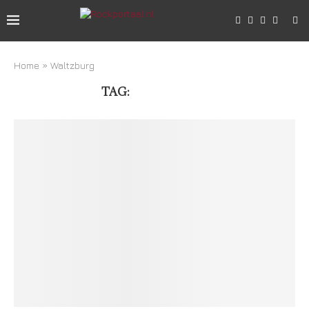
Home
»
Waltzburg
TAG:
WALTZBURG