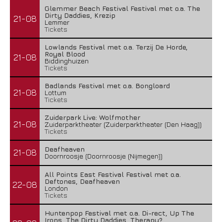
Glemmer Beach Festival Festival met o.a. The
Dirty Daddies, Krezip
21-08
Lemmer
Tickets
Lowlands Festival met o.a. Terzij De Horde,
Royal Blood
21-08
Biddinghuizen
Tickets
Badlands Festival met o.a. Bongloard
21-08
Lottum
Tickets
Zuiderpark Live: Wolfmother
21-08
Zuiderparktheater (Zuiderparktheater (Den Haag))
Tickets
Deafheaven
21-08
Doornroosje (Doornroosje (Nijmegen))
All Points East Festival Festival met o.a.
Deftones, Deafheaven
22-08
London
Tickets
Huntenpop Festival met o.a. Di-rect, Up The
Irons, The Dirty Daddies, Therapy?