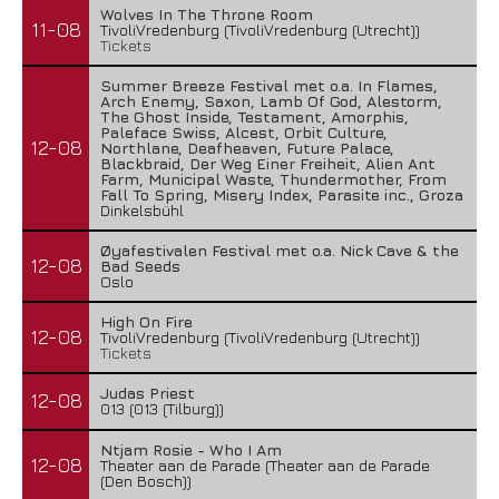
Wolves In The Throne Room
11-08
TivoliVredenburg (TivoliVredenburg (Utrecht))
Tickets
Summer Breeze Festival met o.a. In Flames,
Arch Enemy, Saxon, Lamb Of God, Alestorm,
The Ghost Inside, Testament, Amorphis,
Paleface Swiss, Alcest, Orbit Culture,
12-08
Northlane, Deafheaven, Future Palace,
Blackbraid, Der Weg Einer Freiheit, Alien Ant
Farm, Municipal Waste, Thundermother, From
Fall To Spring, Misery Index, Parasite inc., Groza
Dinkelsbühl
Øyafestivalen Festival met o.a. Nick Cave & the
12-08
Bad Seeds
Oslo
High On Fire
12-08
TivoliVredenburg (TivoliVredenburg (Utrecht))
Tickets
Judas Priest
12-08
013 (013 (Tilburg))
Ntjam Rosie - Who I Am
12-08
Theater aan de Parade (Theater aan de Parade
(Den Bosch))