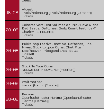
Deest
Alcest
18-08
TivoliVredenburg (TivoliVredenburg (Utrecht))
Tickets
Cabaret Vert Festival met o.a. Nick Cave & the
Bad Seeds, Deftones, Body Count feat. Ice-T
20-08
Charleville-Mézières
Tickets
Pukkelpop Festival met o.a. Deftones, The
Hives, Stick to your Guns, Chat Pile,
20-08
Deafheaven, Ploegendienst, dEUS
Hasselt
Tickets
Stick To Your Guns
20-08
Nieuwe Nor (Nieuwe Nor (Heerlen))
Tickets
Wolfmother
20-08
Hedon (Hedon (Zwolle))
Racoon
Openluchttheater Hertme (Openluchttheater
20-08
Hertme (Hertme))
Tickets