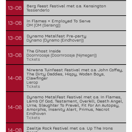
Berg Feest Festival met o.a. Kensington
13-08
Tessenderlo
In Flames + Employed To Serve
13-08
OM (OM (Seraing))
Dynamo Metalfest Pre-party
13-08
Dynamo (Dynamo (Eindhoven))
The Ghost Inside
13-08
Doornroosje (Doornroosje (Nijmegen))
Tickets
Nirwana Tuinfeest Festival met o.a. John Coffey,
The Dirty Daddies, Hiqpy, Wodan Boys,
14-08
Clawfinger
Lierop
Tickets
Dynamo MetalFest Festival met o.a. In Flames,
Lamb Of God, Testament, Overkill, Death Angel,
Urne, Slaughter To Prevail, Fit For An Autopsy,
14-08
Amorphis, Insanity Alert, Primus, Necrot
Eindhoven
Tickets
Zeeltje Rock Festival met o.a. Up The Irons
14-08