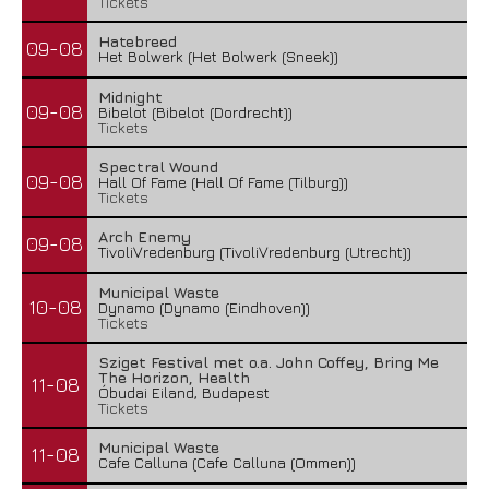
Tickets
Hatebreed
09-08
Het Bolwerk (Het Bolwerk (Sneek))
Midnight
09-08
Bibelot (Bibelot (Dordrecht))
Tickets
Spectral Wound
09-08
Hall Of Fame (Hall Of Fame (Tilburg))
Tickets
Arch Enemy
09-08
TivoliVredenburg (TivoliVredenburg (Utrecht))
Municipal Waste
10-08
Dynamo (Dynamo (Eindhoven))
Tickets
Sziget Festival met o.a. John Coffey, Bring Me
The Horizon, Health
11-08
Óbudai Eiland, Budapest
Tickets
Municipal Waste
11-08
Cafe Calluna (Cafe Calluna (Ommen))