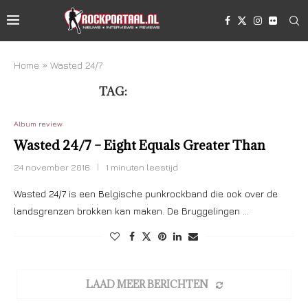
Home
»
Wasted 24/7
TAG:
WASTED 24/7
Album review
Wasted 24/7 – Eight Equals Greater Than
24 november 2016
1 minuten leestijd
Wasted 24/7 is een Belgische punkrockband die ook over de
landsgrenzen brokken kan maken. De Bruggelingen …
LAAD MEER BERICHTEN