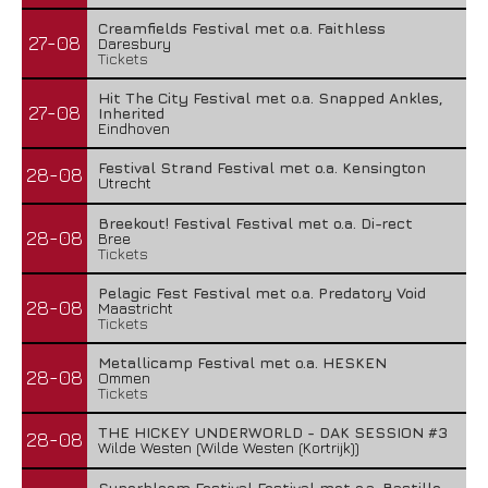
Creamfields Festival met o.a. Faithless
27-08
Daresbury
Tickets
Hit The City Festival met o.a. Snapped Ankles,
27-08
Inherited
Eindhoven
Festival Strand Festival met o.a. Kensington
28-08
Utrecht
Breekout! Festival Festival met o.a. Di-rect
28-08
Bree
Tickets
Pelagic Fest Festival met o.a. Predatory Void
28-08
Maastricht
Tickets
Metallicamp Festival met o.a. HESKEN
28-08
Ommen
Tickets
THE HICKEY UNDERWORLD - DAK SESSION #3
28-08
Wilde Westen (Wilde Westen (Kortrijk))
Superbloom Festival Festival met o.a. Bastille