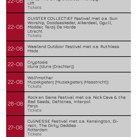
22-08
Ulft
Tickets
DUISTER COLLECTIEF Festival met o.a. Sun
Worship, Doodseskader, Alkerdeel, Ggu:ll,
22-08
Modder, Terzij De Horde
Utrecht
Tickets
Waailand Outdoor Festival met o.a. Ruthless
22-08
Made
Cryptosis
22-08
Iduna (Iduna (Drachten))
Wolfmother
22-08
Muziekgieterij (Muziekgieterij (Maastricht))
Tickets
Rock en Seine Festival met o.a. Nick Cave & the
Bad Seeds, Deftones, Interpol
26-08
Parijs
Tickets
CuliNESSE Festival met o.a. Kensington, Di-
rect, The Dirty Daddies
27-08
Rotterdam
Tickets