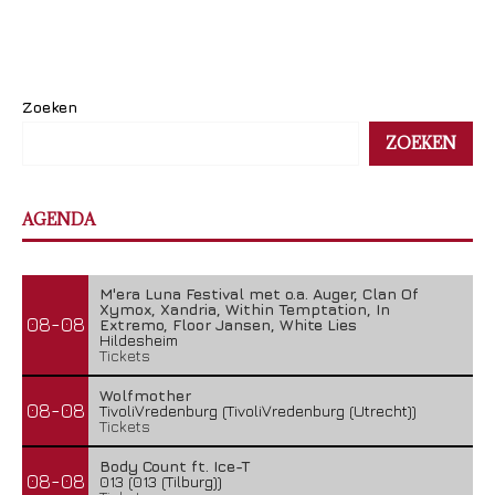
Zoeken
ZOEKEN
AGENDA
M'era Luna Festival met o.a. Auger, Clan Of
Xymox, Xandria, Within Temptation, In
08-08
Extremo, Floor Jansen, White Lies
Hildesheim
Tickets
Wolfmother
08-08
TivoliVredenburg (TivoliVredenburg (Utrecht))
Tickets
Body Count ft. Ice-T
08-08
013 (013 (Tilburg))