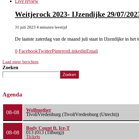
Live review
Weitjerock 2023- IJzendijke 29/07/202
31 juli 2023
4 minuten leestijd
De laatste zaterdag van de maand juli staat in IJzendijke in he
0
Facebook
Twitter
Pinterest
Linkedin
Email
Laad meer berichten
Zoeken
Zoeken
Agenda
Wolfmother
08-08
TivoliVredenburg (TivoliVredenburg (Utrecht))
Body Count ft. Ice-T
08-08
013 (013 (Tilburg))
Tickets