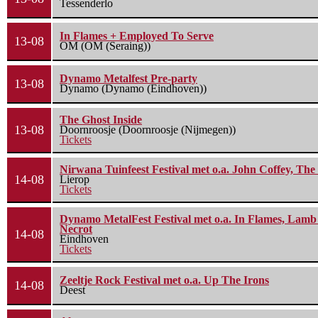
Tessenderlo
In Flames + Employed To Serve
13-08
OM (OM (Seraing))
Dynamo Metalfest Pre-party
13-08
Dynamo (Dynamo (Eindhoven))
The Ghost Inside
13-08
Doornroosje (Doornroosje (Nijmegen))
Tickets
Nirwana Tuinfeest Festival met o.a. John Coffey, Th
14-08
Lierop
Tickets
Dynamo MetalFest Festival met o.a. In Flames, Lamb O
Necrot
14-08
Eindhoven
Tickets
Zeeltje Rock Festival met o.a. Up The Irons
14-08
Deest