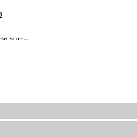
3
t teken van de …