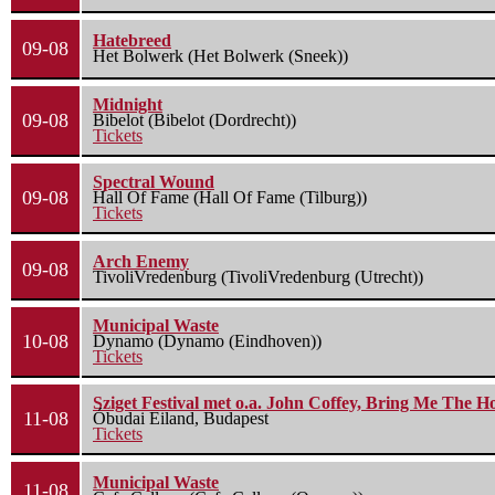
Hatebreed
09-08
Het Bolwerk (Het Bolwerk (Sneek))
Midnight
09-08
Bibelot (Bibelot (Dordrecht))
Tickets
Spectral Wound
09-08
Hall Of Fame (Hall Of Fame (Tilburg))
Tickets
Arch Enemy
09-08
TivoliVredenburg (TivoliVredenburg (Utrecht))
Municipal Waste
10-08
Dynamo (Dynamo (Eindhoven))
Tickets
Sziget Festival met o.a. John Coffey, Bring Me The H
11-08
Óbudai Eiland, Budapest
Tickets
Municipal Waste
11-08