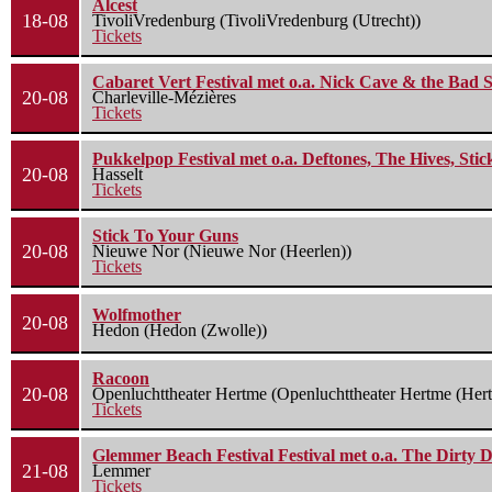
Alcest
18-08
TivoliVredenburg (TivoliVredenburg (Utrecht))
Tickets
Cabaret Vert Festival met o.a. Nick Cave & the Bad S
20-08
Charleville-Mézières
Tickets
Pukkelpop Festival met o.a. Deftones, The Hives, Sti
20-08
Hasselt
Tickets
Stick To Your Guns
20-08
Nieuwe Nor (Nieuwe Nor (Heerlen))
Tickets
Wolfmother
20-08
Hedon (Hedon (Zwolle))
Racoon
20-08
Openluchttheater Hertme (Openluchttheater Hertme (Her
Tickets
Glemmer Beach Festival Festival met o.a. The Dirty D
21-08
Lemmer
Tickets