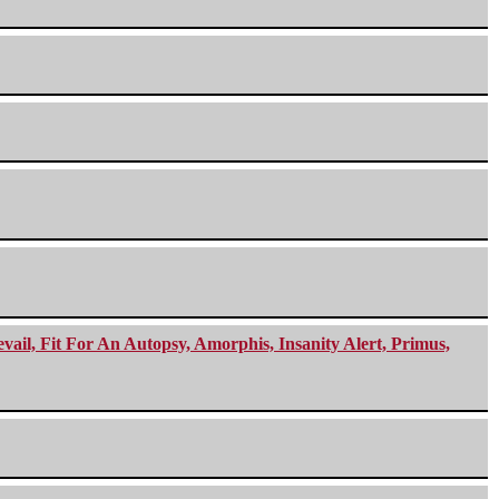
ail, Fit For An Autopsy, Amorphis, Insanity Alert, Primus,