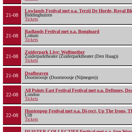
Lowlands Festival met o.a. Terzij De Horde, Royal B
21-08
Biddinghuizen
Tickets
Badlands Festival met o.a. Bongloard
21-08
Lottum
Tickets
Zuiderpark Live: Wolfmother
21-08
Zuiderparktheater (Zuiderparktheater (Den Haag))
Tickets
Deafheaven
21-08
Doornroosje (Doornroosje (Nijmegen))
All Points East Festival Festival met o.a. Deftones, D
22-08
London
Tickets
Huntenpop Festival met o.a. Di-rect, Up The Irons, 
22-08
Ulft
Tickets
DUISTER COLLECTIEF Festival met o.a. Sun Worship