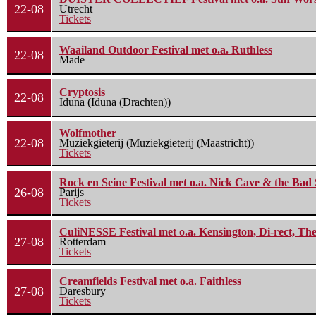
22-08
Utrecht
Tickets
Waailand Outdoor Festival met o.a. Ruthless
22-08
Made
Cryptosis
22-08
Iduna (Iduna (Drachten))
Wolfmother
22-08
Muziekgieterij (Muziekgieterij (Maastricht))
Tickets
Rock en Seine Festival met o.a. Nick Cave & the Bad 
26-08
Parijs
Tickets
CuliNESSE Festival met o.a. Kensington, Di-rect, Th
27-08
Rotterdam
Tickets
Creamfields Festival met o.a. Faithless
27-08
Daresbury
Tickets