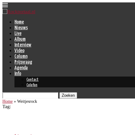
Home
Nieuws
Live
Album
Interview
Video
Column
Prijsvraag
Agenda
Info
Contact
Colofon
Zoeken
Home
»
Weitjesrock
Tag:
Weitjesrock