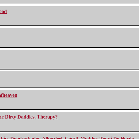
lood
eafheaven
The Dirty Daddies, Therapy?
, Doodseskader, Alkerdeel, Ggu:ll, Modder, Terzij De Horde