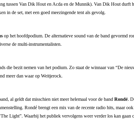
 tussen Van Dik Hout en Acda en de Munnik). Van Dik Hout durft hier
ken in de set, met een goed meezingende tent als gevolg.
us
op het hoofdpodium. De alternatieve sound van de band gevormd ron
verse de multi-instrumentalisten.
ands die bezit nemen van het podium. Zo staat de winnaar van “De nieu
and meer dan waar op Weitjerock.
band, al geldt dat misschien niet meer helemaal voor de band
Rondé
. D
samenstelling. Rondé brengt een mix van de recente radio hits, maar o
 “The Light”. Waarbij het publiek vervolgens weer verder los kan gaan