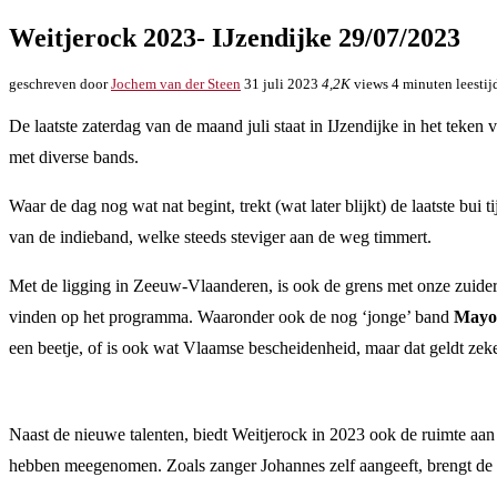
Weitjerock 2023- IJzendijke 29/07/2023
geschreven door
Jochem van der Steen
31 juli 2023
4,2K
views
4 minuten leestij
De laatste zaterdag van de maand juli staat in IJzendijke in het teke
met diverse bands.
Waar de dag nog wat nat begint, trekt (wat later blijkt) de laatste bu
van de indieband, welke steeds steviger aan de weg timmert.
Met de ligging in Zeeuw-Vlaanderen, is ook de grens met onze zuiderbu
vinden op het programma. Waaronder ook de nog ‘jonge’ band
Mayo
een beetje, of is ook wat Vlaamse bescheidenheid, maar dat geldt zek
Naast de nieuwe talenten, biedt Weitjerock in 2023 ook de ruimte aa
hebben meegenomen. Zoals zanger Johannes zelf aangeeft, brengt de 