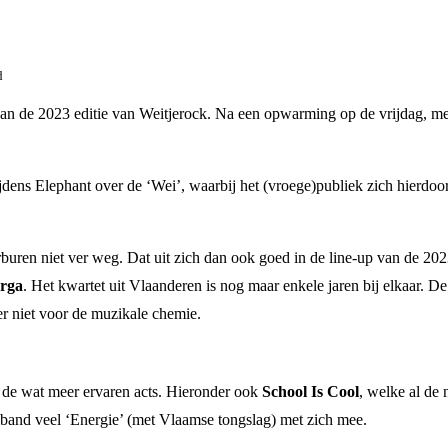
d
n van de 2023 editie van Weitjerock. Na een opwarming op de vrijdag, m
i tijdens Elephant over de ‘Wei’, waarbij het (vroege)publiek zich hierd
ren niet ver weg. Dat uit zich dan ook goed in de line-up van de 2023 
rga
. Het kwartet uit Vlaanderen is nog maar enkele jaren bij elkaar. 
er niet voor de muzikale chemie.
n de wat meer ervaren acts. Hieronder ook
School Is Cool
, welke al de 
band veel ‘Energie’ (met Vlaamse tongslag) met zich mee.