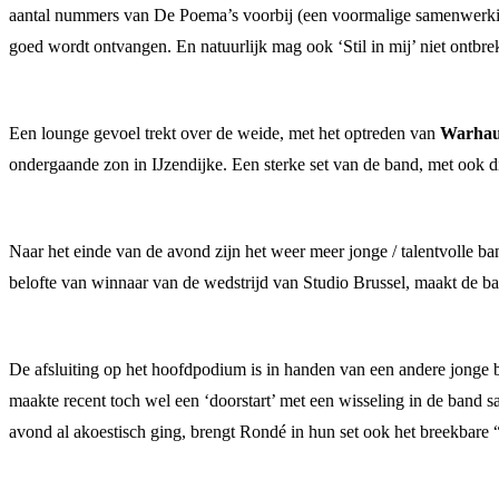
aantal nummers van De Poema’s voorbij (een voormalige samenwerking
goed wordt ontvangen. En natuurlijk mag ook ‘Stil in mij’ niet ontbre
Een lounge gevoel trekt over de weide, met het optreden van
Warha
ondergaande zon in IJzendijke. Een sterke set van de band, met ook di
Naar het einde van de avond zijn het weer meer jonge / talentvolle b
belofte van winnaar van de wedstrijd van Studio Brussel, maakt de b
De afsluiting op het hoofdpodium is in handen van een andere jonge 
maakte recent toch wel een ‘doorstart’ met een wisseling in de band 
avond al akoestisch ging, brengt Rondé in hun set ook het breekbare