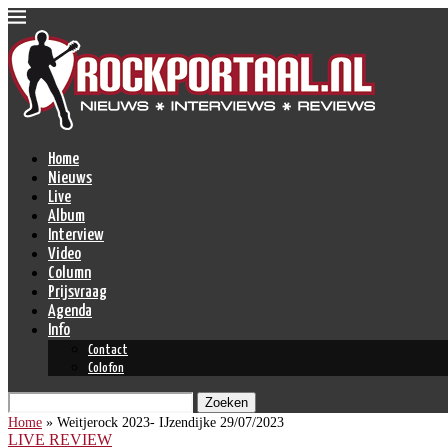
Home
Nieuws
Live
Album
Interview
Video
Column
Prijsvraag
Agenda
Info
Contact
Colofon
Zoeken
Home
»
Weitjerock 2023- IJzendijke 29/07/2023
LIVE REVIEW