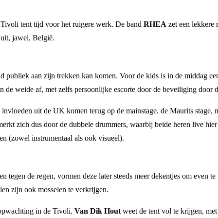
Tivoli tent tijd voor het ruigere werk. De band
RHEA
zet een lekkere 
it, jawel, België.
 publiek aan zijn trekken kan komen. Voor de kids is in de middag een 
n de weide af, met zelfs persoonlijke escorte door de beveiliging door de
 invloeden uit de UK komen terug op de mainstage, de Maurits stage, 
erkt zich dus door de dubbele drummers, waarbij beide heren live hier
en (zowel instrumentaal als ook visueel).
 tegen de regen, vormen deze later steeds meer dekentjes om even te k
llen zijn ook mosselen te verkrijgen.
opwachting in de Tivoli.
Van Dik Hout
weet de tent vol te krijgen, me