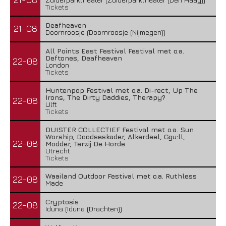
Tickets
Deafheaven
21-08
Doornroosje (Doornroosje (Nijmegen))
All Points East Festival Festival met o.a.
Deftones, Deafheaven
22-08
London
Tickets
Huntenpop Festival met o.a. Di-rect, Up The
Irons, The Dirty Daddies, Therapy?
22-08
Ulft
Tickets
DUISTER COLLECTIEF Festival met o.a. Sun
Worship, Doodseskader, Alkerdeel, Ggu:ll,
22-08
Modder, Terzij De Horde
Utrecht
Tickets
Waailand Outdoor Festival met o.a. Ruthless
22-08
Made
Cryptosis
22-08
Iduna (Iduna (Drachten))