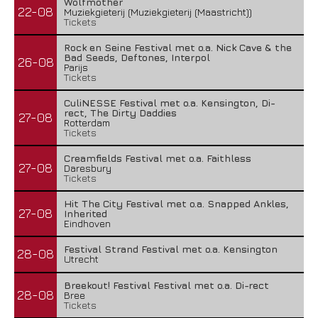
Wolfmother
22-08
Muziekgieterij (Muziekgieterij (Maastricht))
Tickets
Rock en Seine Festival met o.a. Nick Cave & the
Bad Seeds, Deftones, Interpol
26-08
Parijs
Tickets
CuliNESSE Festival met o.a. Kensington, Di-
rect, The Dirty Daddies
27-08
Rotterdam
Tickets
Creamfields Festival met o.a. Faithless
27-08
Daresbury
Tickets
Hit The City Festival met o.a. Snapped Ankles,
27-08
Inherited
Eindhoven
Festival Strand Festival met o.a. Kensington
28-08
Utrecht
Breekout! Festival Festival met o.a. Di-rect
28-08
Bree
Tickets