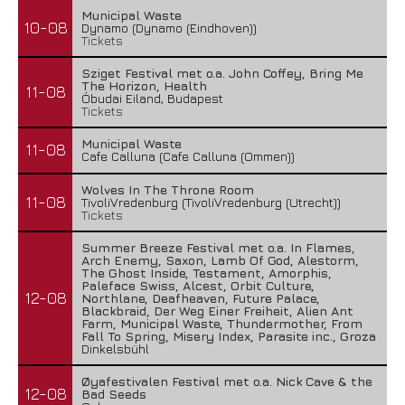
Municipal Waste
10-08
Dynamo (Dynamo (Eindhoven))
Tickets
Sziget Festival met o.a. John Coffey, Bring Me
The Horizon, Health
11-08
Óbudai Eiland, Budapest
Tickets
Municipal Waste
11-08
Cafe Calluna (Cafe Calluna (Ommen))
Wolves In The Throne Room
11-08
TivoliVredenburg (TivoliVredenburg (Utrecht))
Tickets
Summer Breeze Festival met o.a. In Flames,
Arch Enemy, Saxon, Lamb Of God, Alestorm,
The Ghost Inside, Testament, Amorphis,
Paleface Swiss, Alcest, Orbit Culture,
12-08
Northlane, Deafheaven, Future Palace,
Blackbraid, Der Weg Einer Freiheit, Alien Ant
Farm, Municipal Waste, Thundermother, From
Fall To Spring, Misery Index, Parasite inc., Groza
Dinkelsbühl
Øyafestivalen Festival met o.a. Nick Cave & the
12-08
Bad Seeds