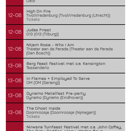
Oslo
High On Fire
12-08
TivoliVredenburg (TivoliVredenburg (Utrecht))
Tickets
Judas Priest
12-08
013 (013 (Tilburg))
Ntjam Rosie - Who I Am
12-08
Theater aan de Parade (Theater aan de Parade
(Den Bosch))
Berg Feest Festival met o.a. Kensington
13-08
Tessenderlo
In Flames + Employed To Serve
13-08
OM (OM (Seraing))
Dynamo Metalfest Pre-party
13-08
Dynamo (Dynamo (Eindhoven))
The Ghost Inside
13-08
Doornroosje (Doornroosje (Nijmegen))
Tickets
Nirwana Tuinfeest Festival met o.a. John Coffey,
The Dirty Daddies, Hiqpy, Wodan Boys,