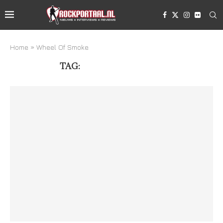
Home
»
Wheel Of Smoke
TAG:
WHEEL OF SMOKE