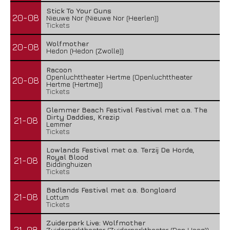
Stick To Your Guns
20-08
Nieuwe Nor (Nieuwe Nor (Heerlen))
Tickets
Wolfmother
20-08
Hedon (Hedon (Zwolle))
Racoon
Openluchttheater Hertme (Openluchttheater
20-08
Hertme (Hertme))
Tickets
Glemmer Beach Festival Festival met o.a. The
Dirty Daddies, Krezip
21-08
Lemmer
Tickets
Lowlands Festival met o.a. Terzij De Horde,
Royal Blood
21-08
Biddinghuizen
Tickets
Badlands Festival met o.a. Bongloard
21-08
Lottum
Tickets
Zuiderpark Live: Wolfmother
21-08
Zuiderparktheater (Zuiderparktheater (Den Haag))