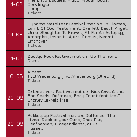
14-08
Clawfinger
Lierop
Tickets
Dynamo MetalFest Festival met o.a. In Flames,
Lamb Of God, Testament, Overkill, Death Angel,
Urne, Slaughter To Prevail, Fit For An Autopsy,
14-08
Amorphis, Insanity Alert, Primus, Necrot
Eindhoven
Tickets
Zeeltje Rock Festival met o.a. Up The Irons
14-08
Deest
Alcest
18-08
TivoliVredenburg (TivoliVredenburg (Utrecht))
Tickets
Cabaret Vert Festival met o.a. Nick Cave & the
Bad Seeds, Deftones, Body Count feat. Ice-T
20-08
Charleville-Mézières
Tickets
Pukkelpop Festival met o.a. Deftones, The
Hives, Stick to your Guns, Chat Pile,
20-08
Deafheaven, Ploegendienst, dEUS
Hasselt
Tickets