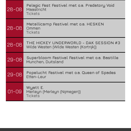
Pelagic Fest Festival met o.a. Predatory Void
28-08
Maastricht
Tickets
Metallicamp Festival met o.a. HESKEN
28-08
Ommen
Tickets
THE HICKEY UNDERWORLD - DAK SESSION #3
28-08
Wilde Westen (Wilde Westen (Kortrijk))
Superbloom Festival Festival met o.a. Bastille
29-08
Munchen, Duitsland
Popelucht Festival met o.a. Queen of Spades
29-08
Etten-Leur
Wyatt E.
01-09
Merleyn (Merleyn (Nijmegen))
Tickets