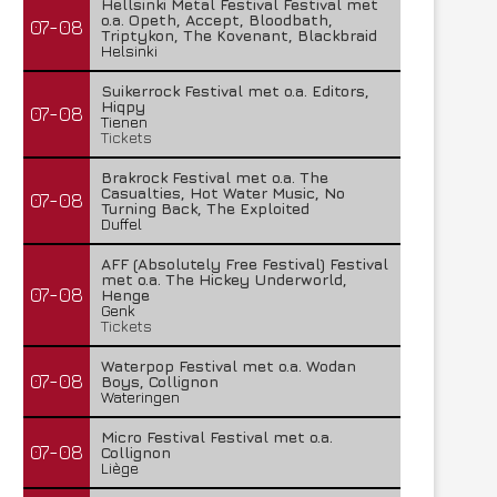
Hellsinki Metal Festival Festival met
o.a. Opeth, Accept, Bloodbath,
07-08
Triptykon, The Kovenant, Blackbraid
Helsinki
Suikerrock Festival met o.a. Editors,
Hiqpy
07-08
Tienen
Tickets
Brakrock Festival met o.a. The
Casualties, Hot Water Music, No
07-08
Turning Back, The Exploited
Duffel
AFF (Absolutely Free Festival) Festival
met o.a. The Hickey Underworld,
07-08
Henge
Genk
Tickets
Waterpop Festival met o.a. Wodan
07-08
Boys, Collignon
Wateringen
Micro Festival Festival met o.a.
07-08
Collignon
Liège