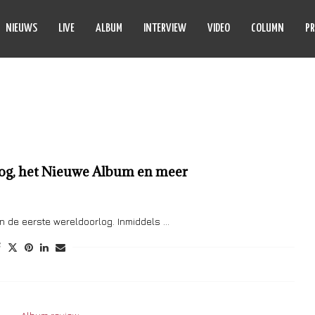
NIEUWS
LIVE
ALBUM
INTERVIEW
VIDEO
COLUMN
PR
R AND WEAPONS MEET
log, het Nieuwe Album en meer
an de eerste wereldoorlog. Inmiddels …