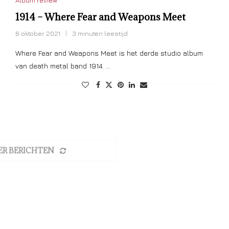
Album review
1914 – Where Fear and Weapons Meet
6 oktober 2021
3 minuten leestijd
Where Fear and Weapons Meet is het derde studio album
van death metal band 1914. …
ER BERICHTEN