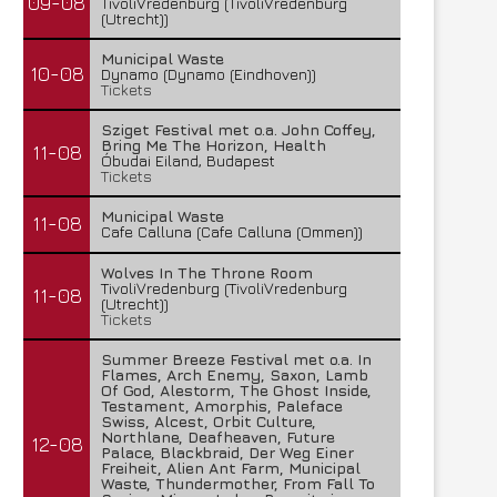
09-08
TivoliVredenburg (TivoliVredenburg
(Utrecht))
Municipal Waste
10-08
Dynamo (Dynamo (Eindhoven))
Tickets
Sziget Festival met o.a. John Coffey,
Bring Me The Horizon, Health
11-08
Óbudai Eiland, Budapest
Tickets
Municipal Waste
11-08
Cafe Calluna (Cafe Calluna (Ommen))
Wolves In The Throne Room
TivoliVredenburg (TivoliVredenburg
11-08
(Utrecht))
Tickets
Summer Breeze Festival met o.a. In
Flames, Arch Enemy, Saxon, Lamb
Of God, Alestorm, The Ghost Inside,
Testament, Amorphis, Paleface
Swiss, Alcest, Orbit Culture,
Northlane, Deafheaven, Future
12-08
Palace, Blackbraid, Der Weg Einer
Freiheit, Alien Ant Farm, Municipal
Waste, Thundermother, From Fall To