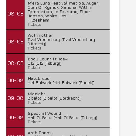
M'era Luna Festival met o.a. Auger,
Clan Of Xymox, Xandria, Within
Temptation, In Extremo, Floor
08-08
Jansen, White Lies
Hildesheim
Tickets
Wolfmother
TivoliVredenburg (TivoliVredenburg
08-08
(Utrecht))
Tickets
Body Count ft. Ice-T
08-08
013 (013 (Tilburg))
Tickets
Hatebreed
09-08
Het Bolwerk (Het Bolwerk (Sneek))
Midnight
09-08
Bibelot (Bibelot (Dordrecht))
Tickets
Spectral Wound
09-08
Hall Of Fame (Hall Of Fame (Tilburg))
Tickets
Arch Enemy