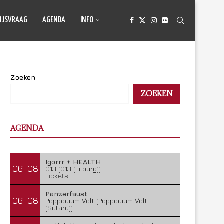
IJSVRAAG
AGENDA
INFO
Zoeken
ZOEKEN
AGENDA
Igorrr + HEALTH
06-08
013 (013 (Tilburg))
Tickets
Panzerfaust
06-08
Poppodium Volt (Poppodium Volt
(Sittard))