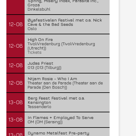
Spring, Misery Index, Parasite inc.,
Groza
Dinkelsbühl
Øyafestivalen Festival met o.a. Nick
12-08
Cave & the Bad Seeds
Oslo
High On Fire
TivoliVredenburg (TivoliVredenburg
12-08
(Utrecht))
Tickets
Judas Priest
12-08
013 (013 (Tilburg))
Ntjam Rosie - Who I Am
12-08
Theater aan de Parade (Theater aan de
Parade (Den Bosch))
Berg Feest Festival met o.a.
13-08
Kensington
Tessenderlo
In Flames + Employed To Serve
13-08
OM (OM (Seraing))
Dynamo Metalfest Pre-party
13-08