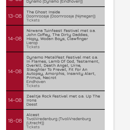
Dynamo (Dynamo (Eindhoven))
The Ghost Inside
13-08
Doornroosje (Doornroosje (Nijmegen))
Tickets
Nirwana Tuinfeest Festival met o.a.
John Coffey, The Dirty Daddies,
14-08
Hiqpy, Wodan Boys, Clawfinger
Lierop
Tickets
Dynamo MetalFest Festival met o.a.
In Flames, Lamb Of God, Testament,
Overkill, Death Angel, Urne,
Slaughter To Prevail, Fit For An
14-08
Autopsy, Amorphis, Insanity Alert,
Primus, Necrot
Eindhoven
Tickets
Zeeltje Rock Festival met o.a. Up The
14-08
Irons
Deest
Alcest
TivoliVredenburg (TivoliVredenburg
18-08
(Utrecht))
Tickets