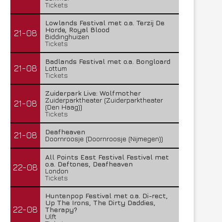
Tickets
Lowlands Festival met o.a. Terzij De
Horde, Royal Blood
21-08
Biddinghuizen
Tickets
Badlands Festival met o.a. Bongloard
21-08
Lottum
Tickets
Zuiderpark Live: Wolfmother
Zuiderparktheater (Zuiderparktheater
21-08
(Den Haag))
Tickets
Deafheaven
21-08
Doornroosje (Doornroosje (Nijmegen))
All Points East Festival Festival met
o.a. Deftones, Deafheaven
22-08
London
Tickets
Huntenpop Festival met o.a. Di-rect,
Up The Irons, The Dirty Daddies,
22-08
Therapy?
Ulft