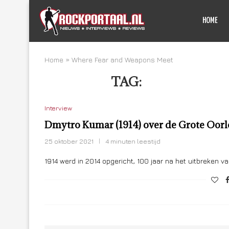
HOME
Home
»
Where Fear and Weapons Meet
TAG:
WHERE FEA
Interview
Dmytro Kumar (1914) over de Grote Oor
25 oktober 2021
4 minuten leestijd
1914 werd in 2014 opgericht, 100 jaar na het uitbreken v