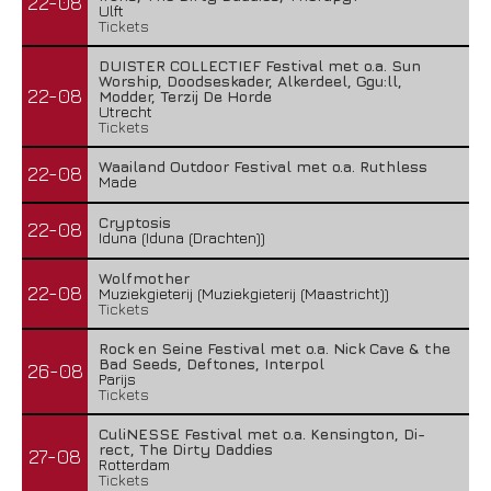
22-08
Ulft
Tickets
DUISTER COLLECTIEF Festival met o.a. Sun
Worship, Doodseskader, Alkerdeel, Ggu:ll,
22-08
Modder, Terzij De Horde
Utrecht
Tickets
Waailand Outdoor Festival met o.a. Ruthless
22-08
Made
Cryptosis
22-08
Iduna (Iduna (Drachten))
Wolfmother
22-08
Muziekgieterij (Muziekgieterij (Maastricht))
Tickets
Rock en Seine Festival met o.a. Nick Cave & the
Bad Seeds, Deftones, Interpol
26-08
Parijs
Tickets
CuliNESSE Festival met o.a. Kensington, Di-
rect, The Dirty Daddies
27-08
Rotterdam
Tickets