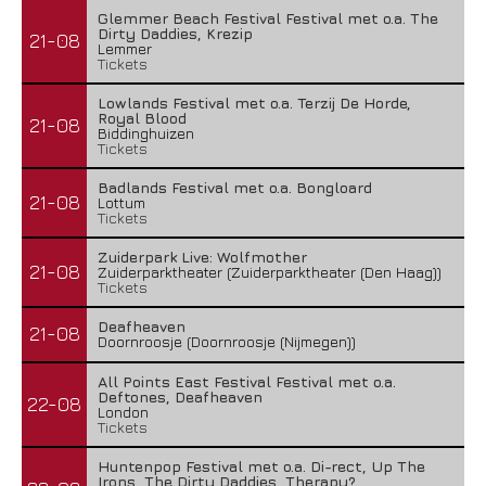
Glemmer Beach Festival Festival met o.a. The
Dirty Daddies, Krezip
21-08
Lemmer
Tickets
Lowlands Festival met o.a. Terzij De Horde,
Royal Blood
21-08
Biddinghuizen
Tickets
Badlands Festival met o.a. Bongloard
21-08
Lottum
Tickets
Zuiderpark Live: Wolfmother
21-08
Zuiderparktheater (Zuiderparktheater (Den Haag))
Tickets
Deafheaven
21-08
Doornroosje (Doornroosje (Nijmegen))
All Points East Festival Festival met o.a.
Deftones, Deafheaven
22-08
London
Tickets
Huntenpop Festival met o.a. Di-rect, Up The
Irons, The Dirty Daddies, Therapy?