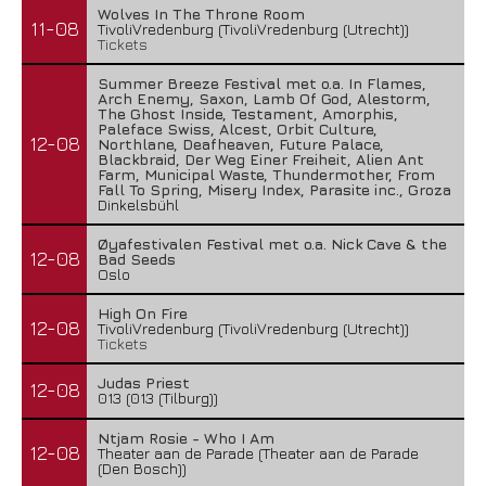
Wolves In The Throne Room
11-08
TivoliVredenburg (TivoliVredenburg (Utrecht))
Tickets
Summer Breeze Festival met o.a. In Flames,
Arch Enemy, Saxon, Lamb Of God, Alestorm,
The Ghost Inside, Testament, Amorphis,
Paleface Swiss, Alcest, Orbit Culture,
12-08
Northlane, Deafheaven, Future Palace,
Blackbraid, Der Weg Einer Freiheit, Alien Ant
Farm, Municipal Waste, Thundermother, From
Fall To Spring, Misery Index, Parasite inc., Groza
Dinkelsbühl
Øyafestivalen Festival met o.a. Nick Cave & the
12-08
Bad Seeds
Oslo
High On Fire
12-08
TivoliVredenburg (TivoliVredenburg (Utrecht))
Tickets
Judas Priest
12-08
013 (013 (Tilburg))
Ntjam Rosie - Who I Am
12-08
Theater aan de Parade (Theater aan de Parade
(Den Bosch))