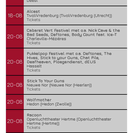
Deest
Alcest
18-08
TivoliVredenburg (TivoliVredenburg (Utrecht))
Tickets
Cabaret Vert Festival met o.a. Nick Cave & the
Bad Seeds, Deftones, Body Count feat. Ice-T
20-08
Charleville-Mézières
Tickets
Pukkelpop Festival met o.a. Deftones, The
Hives, Stick to your Guns, Chat Pile,
20-08
Deafheaven, Ploegendienst, dEUS
Hasselt
Tickets
Stick To Your Guns
20-08
Nieuwe Nor (Nieuwe Nor (Heerlen))
Tickets
Wolfmother
20-08
Hedon (Hedon (Zwolle))
Racoon
Openluchttheater Hertme (Openluchttheater
20-08
Hertme (Hertme))
Tickets