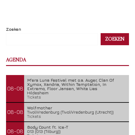
Zoeken
ZOEKEN
AGENDA
M'era Luna Festival met o.a. Auger, Clan Of
Xymox, Xandria, Within Temptation, In
08-08
Extremo, Floor Jansen, White Lies
Hildesheim
Tickets
Wolfmother
08-08
TivoliVredenburg (TivoliVredenburg (Utrecht))
Tickets
Body Count ft. Ice-T
08-08
013 (013 (Tilburg))