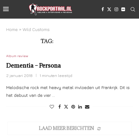
Home
»
Wild Customs
TAG:
WILD CUSTOMS
Album review
Dementia – Persona
2 januari 2018
1 minuten leestijd
Melodische rock met heavy metal invloeden uit Frankrijk. Dit is
het debuut van de vier …
LAAD MEER BERICHTEN