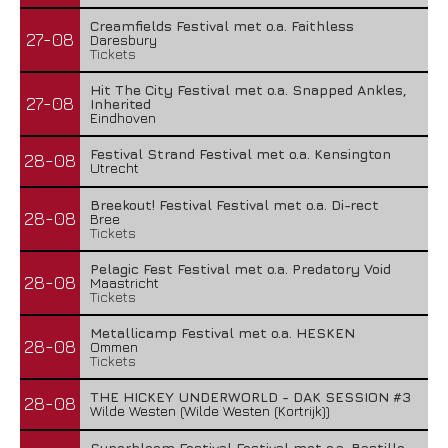
Creamfields Festival met o.a. Faithless
27-08
Daresbury
Tickets
Hit The City Festival met o.a. Snapped Ankles,
27-08
Inherited
Eindhoven
Festival Strand Festival met o.a. Kensington
28-08
Utrecht
Breekout! Festival Festival met o.a. Di-rect
28-08
Bree
Tickets
Pelagic Fest Festival met o.a. Predatory Void
28-08
Maastricht
Tickets
Metallicamp Festival met o.a. HESKEN
28-08
Ommen
Tickets
THE HICKEY UNDERWORLD - DAK SESSION #3
28-08
Wilde Westen (Wilde Westen (Kortrijk))
Superbloom Festival Festival met o.a. Bastille