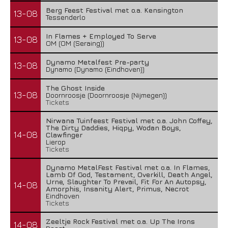
Berg Feest Festival met o.a. Kensington
13-08
Tessenderlo
In Flames + Employed To Serve
13-08
OM (OM (Seraing))
Dynamo Metalfest Pre-party
13-08
Dynamo (Dynamo (Eindhoven))
The Ghost Inside
13-08
Doornroosje (Doornroosje (Nijmegen))
Tickets
Nirwana Tuinfeest Festival met o.a. John Coffey,
The Dirty Daddies, Hiqpy, Wodan Boys,
14-08
Clawfinger
Lierop
Tickets
Dynamo MetalFest Festival met o.a. In Flames,
Lamb Of God, Testament, Overkill, Death Angel,
Urne, Slaughter To Prevail, Fit For An Autopsy,
14-08
Amorphis, Insanity Alert, Primus, Necrot
Eindhoven
Tickets
Zeeltje Rock Festival met o.a. Up The Irons
14-08