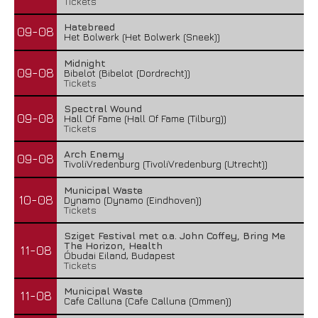
Tickets
Hatebreed
09-08
Het Bolwerk (Het Bolwerk (Sneek))
Midnight
09-08
Bibelot (Bibelot (Dordrecht))
Tickets
Spectral Wound
09-08
Hall Of Fame (Hall Of Fame (Tilburg))
Tickets
Arch Enemy
09-08
TivoliVredenburg (TivoliVredenburg (Utrecht))
Municipal Waste
10-08
Dynamo (Dynamo (Eindhoven))
Tickets
Sziget Festival met o.a. John Coffey, Bring Me
The Horizon, Health
11-08
Óbudai Eiland, Budapest
Tickets
Municipal Waste
11-08
Cafe Calluna (Cafe Calluna (Ommen))