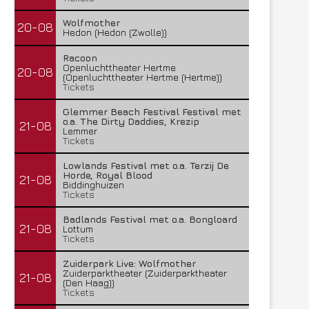
Wolfmother
20-08
Hedon (Hedon (Zwolle))
Racoon
Openluchttheater Hertme
20-08
(Openluchttheater Hertme (Hertme))
Tickets
Glemmer Beach Festival Festival met
o.a. The Dirty Daddies, Krezip
21-08
Lemmer
Tickets
Lowlands Festival met o.a. Terzij De
Horde, Royal Blood
21-08
Biddinghuizen
Tickets
Badlands Festival met o.a. Bongloard
21-08
Lottum
Tickets
Zuiderpark Live: Wolfmother
Zuiderparktheater (Zuiderparktheater
21-08
(Den Haag))
Tickets