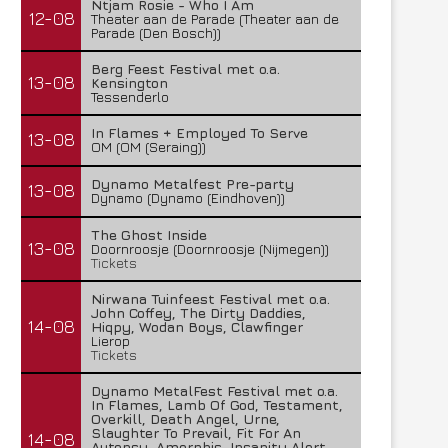
Ntjam Rosie - Who I Am
12-08
Theater aan de Parade (Theater aan de
Parade (Den Bosch))
Berg Feest Festival met o.a.
13-08
Kensington
Tessenderlo
In Flames + Employed To Serve
13-08
OM (OM (Seraing))
Dynamo Metalfest Pre-party
13-08
Dynamo (Dynamo (Eindhoven))
The Ghost Inside
13-08
Doornroosje (Doornroosje (Nijmegen))
Tickets
Nirwana Tuinfeest Festival met o.a.
John Coffey, The Dirty Daddies,
14-08
Hiqpy, Wodan Boys, Clawfinger
Lierop
Tickets
Dynamo MetalFest Festival met o.a.
In Flames, Lamb Of God, Testament,
Overkill, Death Angel, Urne,
Slaughter To Prevail, Fit For An
14-08
Autopsy, Amorphis, Insanity Alert,