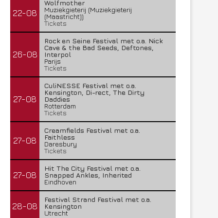
Wolfmother
Muziekgieterij (Muziekgieterij
22-08
(Maastricht))
Tickets
Rock en Seine Festival met o.a. Nick
Cave & the Bad Seeds, Deftones,
26-08
Interpol
Parijs
Tickets
CuliNESSE Festival met o.a.
Kensington, Di-rect, The Dirty
27-08
Daddies
Rotterdam
Tickets
Creamfields Festival met o.a.
Faithless
27-08
Daresbury
Tickets
Hit The City Festival met o.a.
27-08
Snapped Ankles, Inherited
Eindhoven
Festival Strand Festival met o.a.
28-08
Kensington
Utrecht