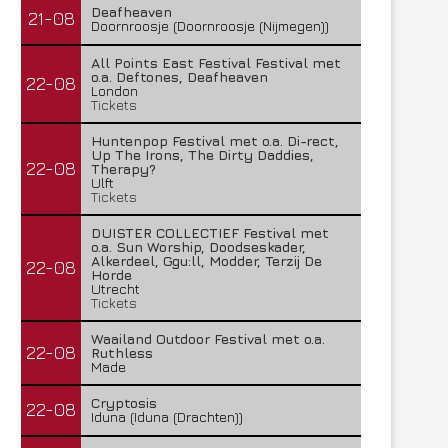
Deafheaven
21-08
Doornroosje (Doornroosje (Nijmegen))
All Points East Festival Festival met
o.a. Deftones, Deafheaven
22-08
London
Tickets
Huntenpop Festival met o.a. Di-rect,
Up The Irons, The Dirty Daddies,
22-08
Therapy?
Ulft
Tickets
DUISTER COLLECTIEF Festival met
o.a. Sun Worship, Doodseskader,
Alkerdeel, Ggu:ll, Modder, Terzij De
22-08
Horde
Utrecht
Tickets
Waailand Outdoor Festival met o.a.
22-08
Ruthless
Made
Cryptosis
22-08
Iduna (Iduna (Drachten))