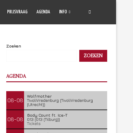
PRIJSVRAAG
AGENDA
INFO
Zoeken
ZOEKEN
AGENDA
Wolfmother
08-08
TivoliVredenburg (TivoliVredenburg
(Utrecht))
Body Count ft. Ice-T
08-08
013 (013 (Tilburg))
Tickets