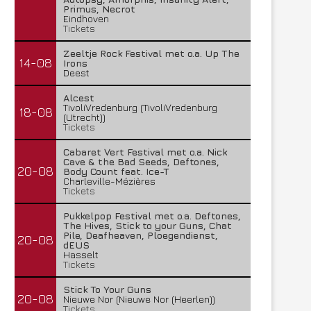
Primus, Necrot
Eindhoven
Tickets
Zeeltje Rock Festival met o.a. Up The
14-08
Irons
Deest
Alcest
TivoliVredenburg (TivoliVredenburg
18-08
(Utrecht))
Tickets
Cabaret Vert Festival met o.a. Nick
Cave & the Bad Seeds, Deftones,
20-08
Body Count feat. Ice-T
Charleville-Mézières
Tickets
Pukkelpop Festival met o.a. Deftones,
The Hives, Stick to your Guns, Chat
Pile, Deafheaven, Ploegendienst,
20-08
dEUS
Hasselt
Tickets
Stick To Your Guns
20-08
Nieuwe Nor (Nieuwe Nor (Heerlen))
Tickets