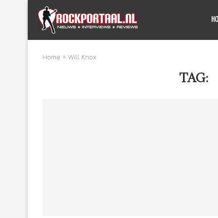
H
Home
»
Will Knox
TAG: