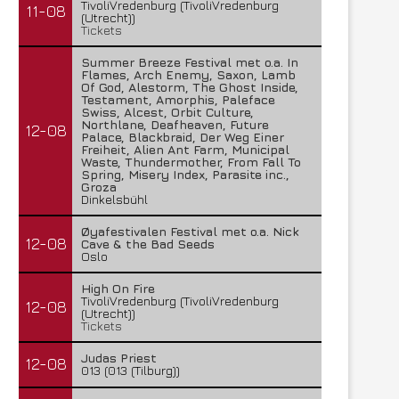
TivoliVredenburg (TivoliVredenburg
11-08
(Utrecht))
Tickets
Summer Breeze Festival met o.a. In
Flames, Arch Enemy, Saxon, Lamb
Of God, Alestorm, The Ghost Inside,
Testament, Amorphis, Paleface
Swiss, Alcest, Orbit Culture,
Northlane, Deafheaven, Future
12-08
Palace, Blackbraid, Der Weg Einer
Freiheit, Alien Ant Farm, Municipal
Waste, Thundermother, From Fall To
Spring, Misery Index, Parasite inc.,
Groza
Dinkelsbühl
Øyafestivalen Festival met o.a. Nick
12-08
Cave & the Bad Seeds
Oslo
High On Fire
TivoliVredenburg (TivoliVredenburg
12-08
(Utrecht))
Tickets
Judas Priest
12-08
013 (013 (Tilburg))