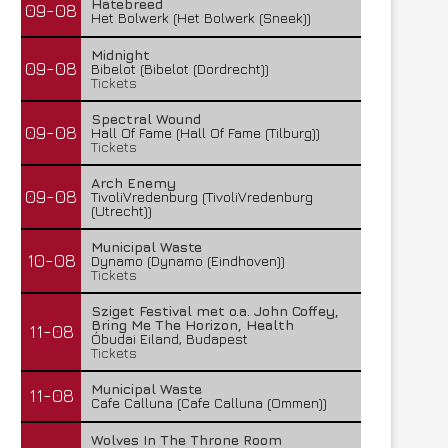
Hatebreed
09-08
Het Bolwerk (Het Bolwerk (Sneek))
Midnight
09-08
Bibelot (Bibelot (Dordrecht))
Tickets
Spectral Wound
09-08
Hall Of Fame (Hall Of Fame (Tilburg))
Tickets
Arch Enemy
09-08
TivoliVredenburg (TivoliVredenburg
(Utrecht))
Municipal Waste
10-08
Dynamo (Dynamo (Eindhoven))
Tickets
Sziget Festival met o.a. John Coffey,
Bring Me The Horizon, Health
11-08
Óbudai Eiland, Budapest
Tickets
Municipal Waste
11-08
Cafe Calluna (Cafe Calluna (Ommen))
Wolves In The Throne Room