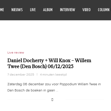
OME
NIEUWS
LIVE
ALBUM
INTERVIEW
VIDEO
COLUMN
WILL KNOX
Live review
Daniel Docherty + Will Knox – Willem
Twee (Den Bosch) 06/12/2025
7 december 2025
4 minuten leestijd
Zaterdag 06 december zou voor Poppodium Willem Twee in
Den Bosch de boeken in gaan …