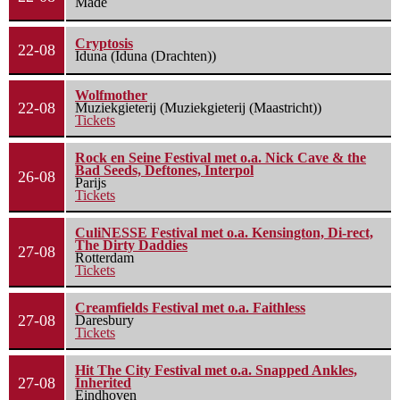
Made
Cryptosis
22-08
Iduna (Iduna (Drachten))
Wolfmother
22-08
Muziekgieterij (Muziekgieterij (Maastricht))
Tickets
Rock en Seine Festival met o.a. Nick Cave & the
Bad Seeds, Deftones, Interpol
26-08
Parijs
Tickets
CuliNESSE Festival met o.a. Kensington, Di-rect,
The Dirty Daddies
27-08
Rotterdam
Tickets
Creamfields Festival met o.a. Faithless
27-08
Daresbury
Tickets
Hit The City Festival met o.a. Snapped Ankles,
27-08
Inherited
Eindhoven