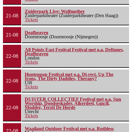
Zuiderpark Live: Wolfmother
21-08
Zuiderparktheater (Zuiderparktheater (Den Haag))
Tickets
Deafheaven
21-08
Doornroosje (Doornroosje (Nijmegen))
All Points East Festival Festival met o.a. Deftones,
Deafheaven
22-08
London
Tickets
Huntenpop Festival met o.a. Di-rect, Up The
Irons, The Dirty Daddies, Therapy?
22-08
Ulft
Tickets
DUISTER COLLECTIEF Festival met o.a. Sun
Worship, Doodseskader, Alkerdeel, Ggu:ll,
22-08
Modder, Terzij De Horde
Utrecht
Tickets
Waailand Outdoor Festival met o.a. Ruthless
22-08