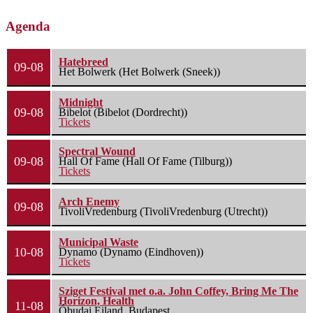
Agenda
Hatebreed
09-08
Het Bolwerk (Het Bolwerk (Sneek))
Midnight
09-08
Bibelot (Bibelot (Dordrecht))
Tickets
Spectral Wound
09-08
Hall Of Fame (Hall Of Fame (Tilburg))
Tickets
Arch Enemy
09-08
TivoliVredenburg (TivoliVredenburg (Utrecht))
Municipal Waste
10-08
Dynamo (Dynamo (Eindhoven))
Tickets
Sziget Festival met o.a. John Coffey, Bring Me The
Horizon, Health
11-08
Óbudai Eiland, Budapest