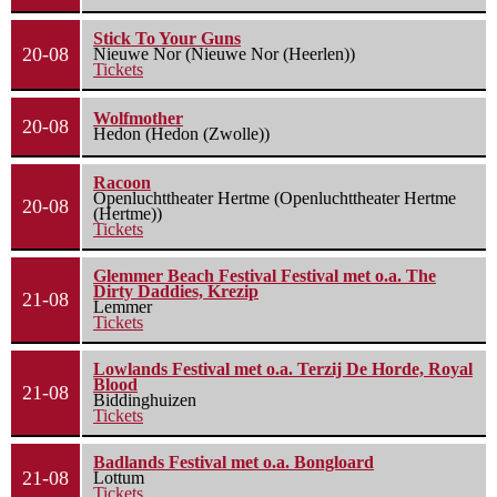
Stick To Your Guns
20-08
Nieuwe Nor (Nieuwe Nor (Heerlen))
Tickets
Wolfmother
20-08
Hedon (Hedon (Zwolle))
Racoon
Openluchttheater Hertme (Openluchttheater Hertme
20-08
(Hertme))
Tickets
Glemmer Beach Festival Festival met o.a. The
Dirty Daddies, Krezip
21-08
Lemmer
Tickets
Lowlands Festival met o.a. Terzij De Horde, Royal
Blood
21-08
Biddinghuizen
Tickets
Badlands Festival met o.a. Bongloard
21-08
Lottum
Tickets