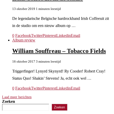
13 oktober 2019
1 minuten leestijd
De legendarische Belgische hardrockband Irish Coffeeuit zit
in de studio om een nieuw album op …
0
Facebook
Twitter
Pinterest
Linkedin
Email
Album review
William Souffreau – Tobacco Fields
16 oktober 2017
3 minuten leestijd
Triggerfinger! Lynyrd Skynyrd! Ry Cooder! Robert Cray!
Status Quo! Shakin’ Stevens! Ja, echt ook wel …
0
Facebook
Twitter
Pinterest
Linkedin
Email
Laad meer berichten
Zoeken
Zoeken