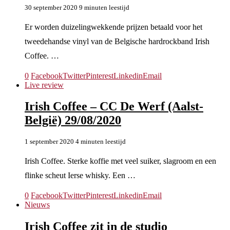
30 september 2020
9 minuten leestijd
Er worden duizelingwekkende prijzen betaald voor het
tweedehandse vinyl van de Belgische hardrockband Irish
Coffee. …
0
Facebook
Twitter
Pinterest
Linkedin
Email
Live review
Irish Coffee – CC De Werf (Aalst-
België) 29/08/2020
1 september 2020
4 minuten leestijd
Irish Coffee. Sterke koffie met veel suiker, slagroom en een
flinke scheut Ierse whisky. Een …
0
Facebook
Twitter
Pinterest
Linkedin
Email
Nieuws
Irish Coffee zit in de studio