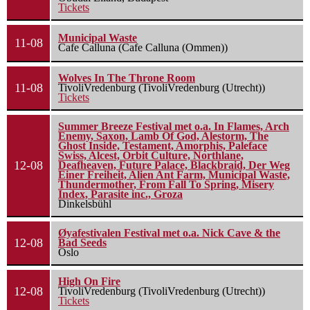
Tickets
Municipal Waste
11-08
Cafe Calluna (Cafe Calluna (Ommen))
Wolves In The Throne Room
11-08
TivoliVredenburg (TivoliVredenburg (Utrecht))
Tickets
Summer Breeze Festival met o.a. In Flames, Arch
Enemy, Saxon, Lamb Of God, Alestorm, The
Ghost Inside, Testament, Amorphis, Paleface
Swiss, Alcest, Orbit Culture, Northlane,
12-08
Deafheaven, Future Palace, Blackbraid, Der Weg
Einer Freiheit, Alien Ant Farm, Municipal Waste,
Thundermother, From Fall To Spring, Misery
Index, Parasite inc., Groza
Dinkelsbühl
Øyafestivalen Festival met o.a. Nick Cave & the
12-08
Bad Seeds
Oslo
High On Fire
12-08
TivoliVredenburg (TivoliVredenburg (Utrecht))
Tickets