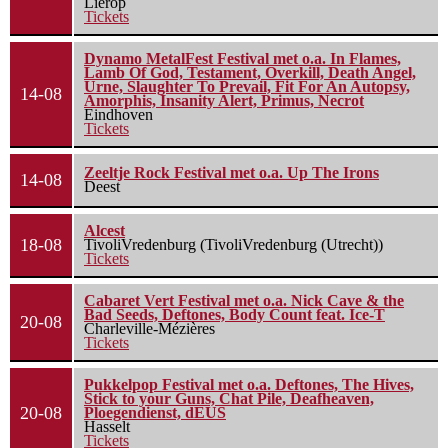
Lierop
Tickets
Dynamo MetalFest Festival met o.a. In Flames,
Lamb Of God, Testament, Overkill, Death Angel,
Urne, Slaughter To Prevail, Fit For An Autopsy,
14-08
Amorphis, Insanity Alert, Primus, Necrot
Eindhoven
Tickets
Zeeltje Rock Festival met o.a. Up The Irons
14-08
Deest
Alcest
18-08
TivoliVredenburg (TivoliVredenburg (Utrecht))
Tickets
Cabaret Vert Festival met o.a. Nick Cave & the
Bad Seeds, Deftones, Body Count feat. Ice-T
20-08
Charleville-Mézières
Tickets
Pukkelpop Festival met o.a. Deftones, The Hives,
Stick to your Guns, Chat Pile, Deafheaven,
20-08
Ploegendienst, dEUS
Hasselt
Tickets