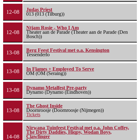
Judas Priest
12-08
013 (013 (Tilburg))
Ntjam Rosie - Who I Am
12-08
Theater aan de Parade (Theater aan de Parade (Den
Bosch))
Berg Feest Festival met o.a. Kensington
13-08
Tessenderlo
In Flames + Employed To Serve
13-08
OM (OM (Seraing))
Dynamo Metalfest Pre-party
13-08
Dynamo (Dynamo (Eindhoven))
The Ghost Inside
13-08
Doornroosje (Doornroosje (Nijmegen))
Tickets
Nirwana Tuinfeest Festival met o.a. John Coffey,
The Dirty Daddies, Hiqpy, Wodan Boys,
14-08
Clawfinger