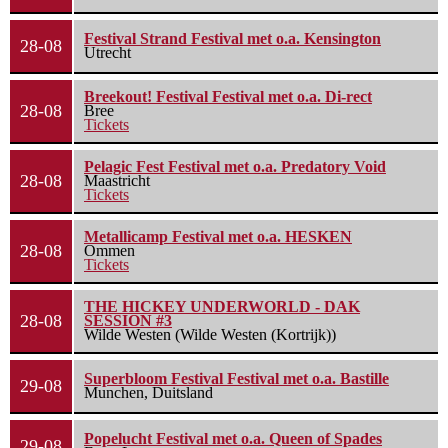
Festival Strand Festival met o.a. Kensington
28-08
Utrecht
Breekout! Festival Festival met o.a. Di-rect
28-08
Bree
Tickets
Pelagic Fest Festival met o.a. Predatory Void
28-08
Maastricht
Tickets
Metallicamp Festival met o.a. HESKEN
28-08
Ommen
Tickets
THE HICKEY UNDERWORLD - DAK
28-08
SESSION #3
Wilde Westen (Wilde Westen (Kortrijk))
Superbloom Festival Festival met o.a. Bastille
29-08
Munchen, Duitsland
Popelucht Festival met o.a. Queen of Spades
29-08