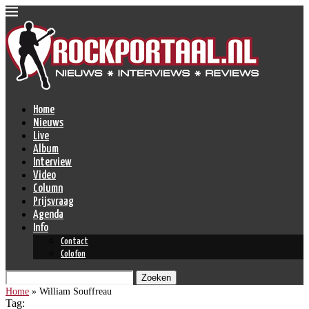
Home
Nieuws
Live
Album
Interview
Video
Column
Prijsvraag
Agenda
Info
Contact
Colofon
Zoeken
Home
»
William Souffreau
Tag: