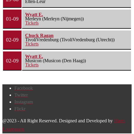
Etten-Leur
Wyatt E.
01-09
Merleyn (Merleyn (Nijmegen))
Tickets
Chuck Ragan
02-09
TivoliVredenburg (TivoliVredenburg (Utrecht))
Tickets
Wyatt E.
02-09
Musicon (Musicon (Den Haag))
Tickets
Facebook
Twitter
Instagram
Flickr
@2023 - All Right Reserved. Designed and Developed by
Harm
Lourenssen