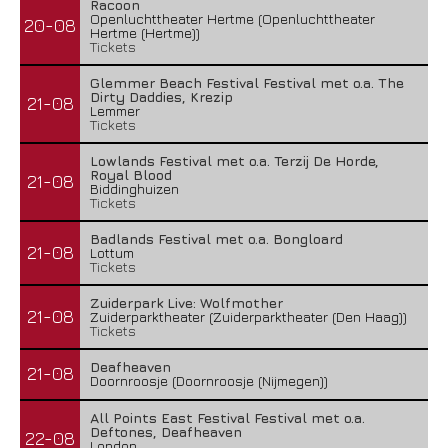
Racoon
Openluchttheater Hertme (Openluchttheater
20-08
Hertme (Hertme))
Tickets
Glemmer Beach Festival Festival met o.a. The
Dirty Daddies, Krezip
21-08
Lemmer
Tickets
Lowlands Festival met o.a. Terzij De Horde,
Royal Blood
21-08
Biddinghuizen
Tickets
Badlands Festival met o.a. Bongloard
21-08
Lottum
Tickets
Zuiderpark Live: Wolfmother
21-08
Zuiderparktheater (Zuiderparktheater (Den Haag))
Tickets
Deafheaven
21-08
Doornroosje (Doornroosje (Nijmegen))
All Points East Festival Festival met o.a.
Deftones, Deafheaven
22-08
London