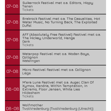
Suikerrock Festival met o.a. Editors, Hiqpy
07-08
Tienen
Tickets
Brakrock Festival met o.a. The Casualties, Hot
07-08
Water Music, No Turning Back, The Exploited
Duffel
AFF (Absolutely Free Festival) Festival met o.a.
The Hickey Underworld, Henge
07-08
Genk
Tickets
Waterpop Festival met o.a. Wodan Boys,
07-08
Collignon
Wateringen
Micro Festival Festival met o.a. Collignon
07-08
Liège
M'era Luna Festival met o.a. Auger, Clan Of
Xymox, Xandria, Within Temptation, In
08-08
Extremo, Floor Jansen, White Lies
Hildesheim
Tickets
Wolfmother
08-08
TivoliVredenburg (TivoliVredenburg (Utrecht))