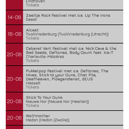
Eindhoven
Tickets
Zeeltje Rock Festival met o.a. Up The Irons
14-08
Deest
Alcest
18-08
TivoliVredenburg (TivoliVredenburg (Utrecht))
Tickets
Cabaret Vert Festival met o.a. Nick Cave & the
Bad Seeds, Deftones, Body Count feat. Ice-T
20-08
Charleville-Mézières
Tickets
Pukkelpop Festival met o.a. Deftones, The
Hives, Stick to your Guns, Chat Pile,
20-08
Deafheaven, Ploegendienst, dEUS
Hasselt
Tickets
Stick To Your Guns
20-08
Nieuwe Nor (Nieuwe Nor (Heerlen))
Tickets
Wolfmother
20-08
Hedon (Hedon (Zwolle))