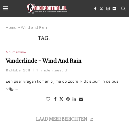
Home
»
Wind and Rain
TAG:
WIND AND RAIN
Album review
Vanderlinde – Wind And Rain
11 oktober 2011
1 minuten leestijd
Een paar vragen komen bij me op zodra ik dit album in de bus
krijg. …
LAAD MEER BERICHTEN