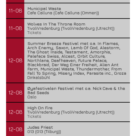
Municipal Waste
11-08
Cafe Calluna (Cafe Calluna (Ommen))
Wolves In The Throne Room
11-08
TivoliVredenburg (TivoliVredenburg (Utrecht))
Tickets
Summer Breeze Festival met o.a. In Flames,
Arch Enemy, Saxon, Lamb Of God, Alestorm,
The Ghost Inside, Testament, Amorphis,
Paleface Swiss, Alcest, Orbit Culture,
12-08
Northlane, Deafheaven, Future Palace,
Blackbraid, Der Weg Einer Freiheit, Alien Ant
Farm, Municipal Waste, Thundermother, From
Fall To Spring, Misery Index, Parasite inc., Groza
Dinkelsbühl
Øyafestivalen Festival met o.a. Nick Cave & the
12-08
Bad Seeds
Oslo
High On Fire
12-08
TivoliVredenburg (TivoliVredenburg (Utrecht))
Tickets
Judas Priest
12-08
013 (013 (Tilburg))