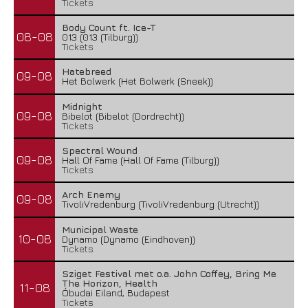
Tickets
Body Count ft. Ice-T
08-08
013 (013 (Tilburg))
Tickets
Hatebreed
09-08
Het Bolwerk (Het Bolwerk (Sneek))
Midnight
09-08
Bibelot (Bibelot (Dordrecht))
Tickets
Spectral Wound
09-08
Hall Of Fame (Hall Of Fame (Tilburg))
Tickets
Arch Enemy
09-08
TivoliVredenburg (TivoliVredenburg (Utrecht))
Municipal Waste
10-08
Dynamo (Dynamo (Eindhoven))
Tickets
Sziget Festival met o.a. John Coffey, Bring Me
The Horizon, Health
11-08
Óbudai Eiland, Budapest
Tickets