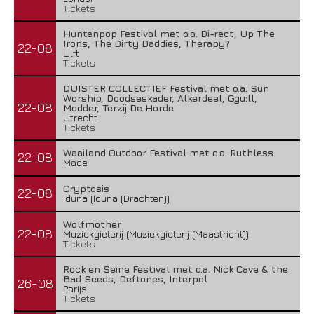
Tickets
Huntenpop Festival met o.a. Di-rect, Up The
Irons, The Dirty Daddies, Therapy?
22-08
Ulft
Tickets
DUISTER COLLECTIEF Festival met o.a. Sun
Worship, Doodseskader, Alkerdeel, Ggu:ll,
22-08
Modder, Terzij De Horde
Utrecht
Tickets
Waailand Outdoor Festival met o.a. Ruthless
22-08
Made
Cryptosis
22-08
Iduna (Iduna (Drachten))
Wolfmother
22-08
Muziekgieterij (Muziekgieterij (Maastricht))
Tickets
Rock en Seine Festival met o.a. Nick Cave & the
Bad Seeds, Deftones, Interpol
26-08
Parijs
Tickets