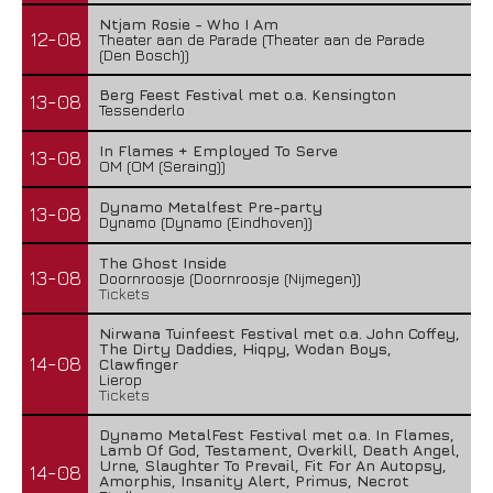
Ntjam Rosie - Who I Am
12-08
Theater aan de Parade (Theater aan de Parade
(Den Bosch))
Berg Feest Festival met o.a. Kensington
13-08
Tessenderlo
In Flames + Employed To Serve
13-08
OM (OM (Seraing))
Dynamo Metalfest Pre-party
13-08
Dynamo (Dynamo (Eindhoven))
The Ghost Inside
13-08
Doornroosje (Doornroosje (Nijmegen))
Tickets
Nirwana Tuinfeest Festival met o.a. John Coffey,
The Dirty Daddies, Hiqpy, Wodan Boys,
14-08
Clawfinger
Lierop
Tickets
Dynamo MetalFest Festival met o.a. In Flames,
Lamb Of God, Testament, Overkill, Death Angel,
Urne, Slaughter To Prevail, Fit For An Autopsy,
14-08
Amorphis, Insanity Alert, Primus, Necrot