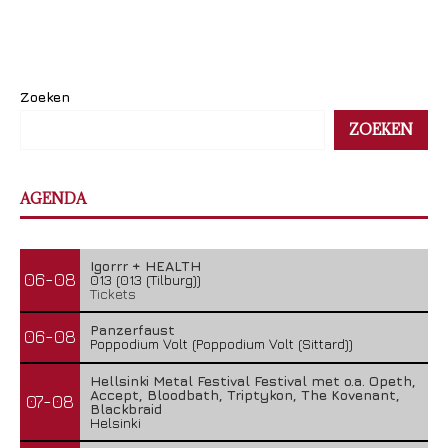
Zoeken
ZOEKEN
AGENDA
Igorrr + HEALTH
06-08
013 (013 (Tilburg))
Tickets
Panzerfaust
06-08
Poppodium Volt (Poppodium Volt (Sittard))
Hellsinki Metal Festival Festival met o.a. Opeth,
Accept, Bloodbath, Triptykon, The Kovenant,
07-08
Blackbraid
Helsinki