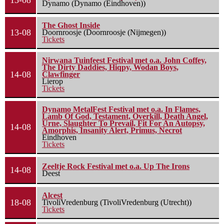
13-08
Dynamo (Dynamo (Eindhoven))
The Ghost Inside
13-08
Doornroosje (Doornroosje (Nijmegen))
Tickets
Nirwana Tuinfeest Festival met o.a. John Coffey,
The Dirty Daddies, Hiqpy, Wodan Boys,
14-08
Clawfinger
Lierop
Tickets
Dynamo MetalFest Festival met o.a. In Flames,
Lamb Of God, Testament, Overkill, Death Angel,
Urne, Slaughter To Prevail, Fit For An Autopsy,
14-08
Amorphis, Insanity Alert, Primus, Necrot
Eindhoven
Tickets
Zeeltje Rock Festival met o.a. Up The Irons
14-08
Deest
Alcest
18-08
TivoliVredenburg (TivoliVredenburg (Utrecht))
Tickets