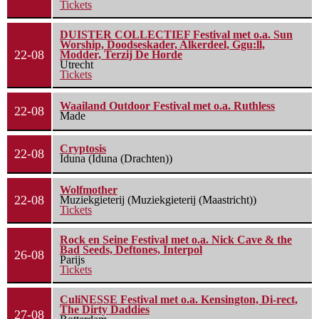
Tickets
DUISTER COLLECTIEF Festival met o.a. Sun
Worship, Doodseskader, Alkerdeel, Ggu:ll,
22-08
Modder, Terzij De Horde
Utrecht
Tickets
Waailand Outdoor Festival met o.a. Ruthless
22-08
Made
Cryptosis
22-08
Iduna (Iduna (Drachten))
Wolfmother
22-08
Muziekgieterij (Muziekgieterij (Maastricht))
Tickets
Rock en Seine Festival met o.a. Nick Cave & the
Bad Seeds, Deftones, Interpol
26-08
Parijs
Tickets
CuliNESSE Festival met o.a. Kensington, Di-rect,
The Dirty Daddies
27-08