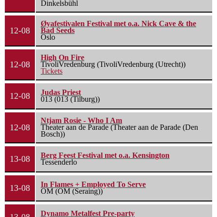
Dinkelsbühl
Øyafestivalen Festival met o.a. Nick Cave & the
12-08
Bad Seeds
Oslo
High On Fire
12-08
TivoliVredenburg (TivoliVredenburg (Utrecht))
Tickets
Judas Priest
12-08
013 (013 (Tilburg))
Ntjam Rosie - Who I Am
12-08
Theater aan de Parade (Theater aan de Parade (Den
Bosch))
Berg Feest Festival met o.a. Kensington
13-08
Tessenderlo
In Flames + Employed To Serve
13-08
OM (OM (Seraing))
Dynamo Metalfest Pre-party