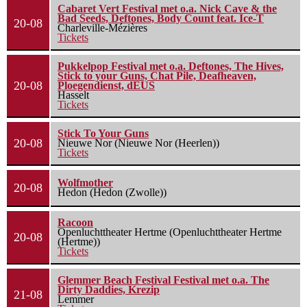
Cabaret Vert Festival met o.a. Nick Cave & the
Bad Seeds, Deftones, Body Count feat. Ice-T
20-08
Charleville-Mézières
Tickets
Pukkelpop Festival met o.a. Deftones, The Hives,
Stick to your Guns, Chat Pile, Deafheaven,
20-08
Ploegendienst, dEUS
Hasselt
Tickets
Stick To Your Guns
20-08
Nieuwe Nor (Nieuwe Nor (Heerlen))
Tickets
Wolfmother
20-08
Hedon (Hedon (Zwolle))
Racoon
Openluchttheater Hertme (Openluchttheater Hertme
20-08
(Hertme))
Tickets
Glemmer Beach Festival Festival met o.a. The
Dirty Daddies, Krezip
21-08
Lemmer