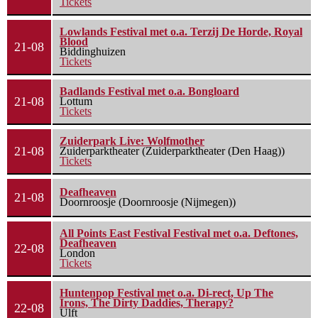
Tickets
Lowlands Festival met o.a. Terzij De Horde, Royal
Blood
21-08
Biddinghuizen
Tickets
Badlands Festival met o.a. Bongloard
21-08
Lottum
Tickets
Zuiderpark Live: Wolfmother
21-08
Zuiderparktheater (Zuiderparktheater (Den Haag))
Tickets
Deafheaven
21-08
Doornroosje (Doornroosje (Nijmegen))
All Points East Festival Festival met o.a. Deftones,
Deafheaven
22-08
London
Tickets
Huntenpop Festival met o.a. Di-rect, Up The
Irons, The Dirty Daddies, Therapy?
22-08
Ulft