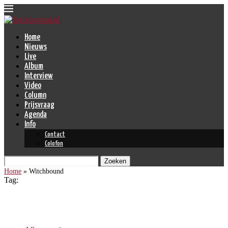
Home
Nieuws
Live
Album
Interview
Video
Column
Prijsvraag
Agenda
Info
Contact
Colofon
Zoeken
Home
»
Witchbound
Tag:
Witchbound