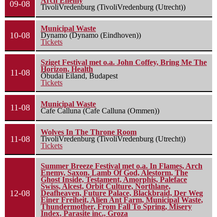
Arch Enemy
09-08
TivoliVredenburg (TivoliVredenburg (Utrecht))
Municipal Waste
10-08
Dynamo (Dynamo (Eindhoven))
Tickets
Sziget Festival met o.a. John Coffey, Bring Me The
Horizon, Health
11-08
Óbudai Eiland, Budapest
Tickets
Municipal Waste
11-08
Cafe Calluna (Cafe Calluna (Ommen))
Wolves In The Throne Room
11-08
TivoliVredenburg (TivoliVredenburg (Utrecht))
Tickets
Summer Breeze Festival met o.a. In Flames, Arch
Enemy, Saxon, Lamb Of God, Alestorm, The
Ghost Inside, Testament, Amorphis, Paleface
Swiss, Alcest, Orbit Culture, Northlane,
12-08
Deafheaven, Future Palace, Blackbraid, Der Weg
Einer Freiheit, Alien Ant Farm, Municipal Waste,
Thundermother, From Fall To Spring, Misery
Index, Parasite inc., Groza