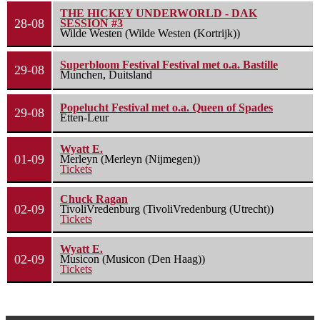
THE HICKEY UNDERWORLD - DAK
28-08
SESSION #3
Wilde Westen (Wilde Westen (Kortrijk))
Superbloom Festival Festival met o.a. Bastille
29-08
Munchen, Duitsland
Popelucht Festival met o.a. Queen of Spades
29-08
Etten-Leur
Wyatt E.
01-09
Merleyn (Merleyn (Nijmegen))
Tickets
Chuck Ragan
02-09
TivoliVredenburg (TivoliVredenburg (Utrecht))
Tickets
Wyatt E.
02-09
Musicon (Musicon (Den Haag))
Tickets