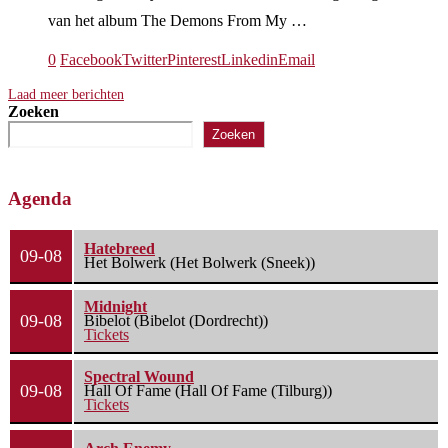
van het album The Demons From My …
0
Facebook
Twitter
Pinterest
Linkedin
Email
Laad meer berichten
Zoeken
Zoeken
Agenda
Hatebreed
09-08
Het Bolwerk (Het Bolwerk (Sneek))
Midnight
09-08
Bibelot (Bibelot (Dordrecht))
Tickets
Spectral Wound
09-08
Hall Of Fame (Hall Of Fame (Tilburg))
Tickets