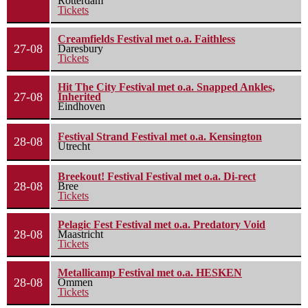
Rotterdam
Tickets
Creamfields Festival met o.a. Faithless
27-08
Daresbury
Tickets
Hit The City Festival met o.a. Snapped Ankles,
27-08
Inherited
Eindhoven
Festival Strand Festival met o.a. Kensington
28-08
Utrecht
Breekout! Festival Festival met o.a. Di-rect
28-08
Bree
Tickets
Pelagic Fest Festival met o.a. Predatory Void
28-08
Maastricht
Tickets
Metallicamp Festival met o.a. HESKEN
28-08
Ommen
Tickets