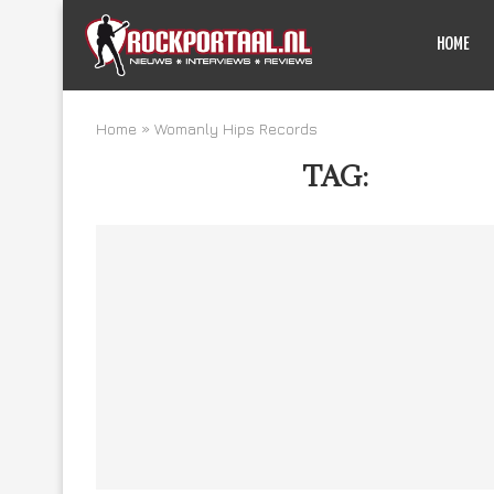
HOME
Home
»
Womanly Hips Records
TAG:
WOMANL