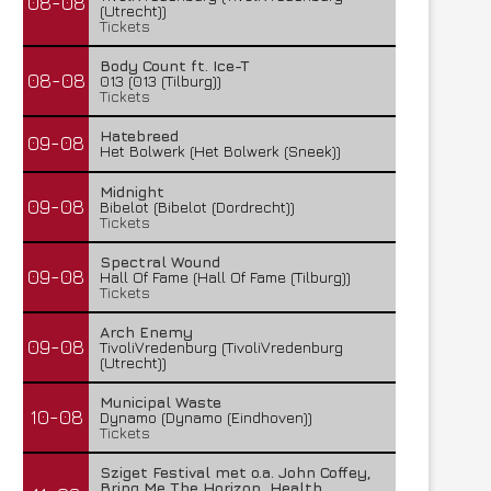
08-08
(Utrecht))
Tickets
Body Count ft. Ice-T
08-08
013 (013 (Tilburg))
Tickets
Hatebreed
09-08
Het Bolwerk (Het Bolwerk (Sneek))
Midnight
09-08
Bibelot (Bibelot (Dordrecht))
Tickets
Spectral Wound
09-08
Hall Of Fame (Hall Of Fame (Tilburg))
Tickets
Arch Enemy
09-08
TivoliVredenburg (TivoliVredenburg
(Utrecht))
Municipal Waste
10-08
Dynamo (Dynamo (Eindhoven))
Tickets
Sziget Festival met o.a. John Coffey,
Bring Me The Horizon, Health