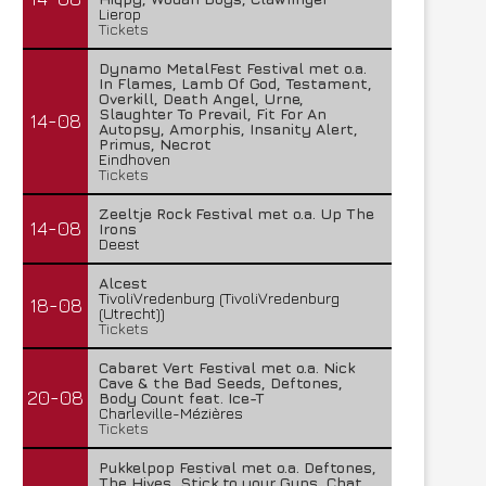
Lierop
Tickets
Dynamo MetalFest Festival met o.a.
In Flames, Lamb Of God, Testament,
Overkill, Death Angel, Urne,
Slaughter To Prevail, Fit For An
14-08
Autopsy, Amorphis, Insanity Alert,
Primus, Necrot
Eindhoven
Tickets
Zeeltje Rock Festival met o.a. Up The
14-08
Irons
Deest
Alcest
TivoliVredenburg (TivoliVredenburg
18-08
(Utrecht))
Tickets
Cabaret Vert Festival met o.a. Nick
Cave & the Bad Seeds, Deftones,
20-08
Body Count feat. Ice-T
Charleville-Mézières
Tickets
Pukkelpop Festival met o.a. Deftones,
The Hives, Stick to your Guns, Chat