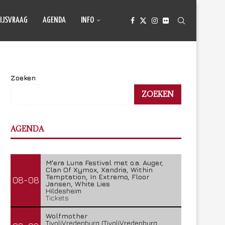
IJSVRAAG
AGENDA
INFO
Zoeken
ZOEKEN
AGENDA
M'era Luna Festival met o.a. Auger,
Clan Of Xymox, Xandria, Within
Temptation, In Extremo, Floor
08-08
Jansen, White Lies
Hildesheim
Tickets
Wolfmother
TivoliVredenburg (TivoliVredenburg