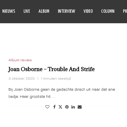
NIEUWS
LIVE
ALBUM
INTERVIEW
VIDEO
COLUMN
PR
Y HIPS RECORDS
Album review
Joan Osborne – Trouble And Strife
3 oktober 2020
1 minuten leestijd
Bij Joan Osborne gaan de gedachte direct uit naar dat ene
liedje. Haar grootste hit. …