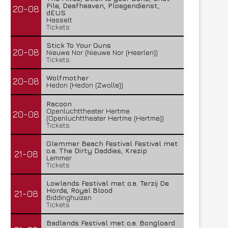
Pile, Deafheaven, Ploegendienst,
20-08
dEUS
Hasselt
Tickets
Stick To Your Guns
20-08
Nieuwe Nor (Nieuwe Nor (Heerlen))
Tickets
Wolfmother
20-08
Hedon (Hedon (Zwolle))
Racoon
Openluchttheater Hertme
20-08
(Openluchttheater Hertme (Hertme))
Tickets
Glemmer Beach Festival Festival met
o.a. The Dirty Daddies, Krezip
21-08
Lemmer
Tickets
Lowlands Festival met o.a. Terzij De
Horde, Royal Blood
21-08
Biddinghuizen
Tickets
Badlands Festival met o.a. Bongloard