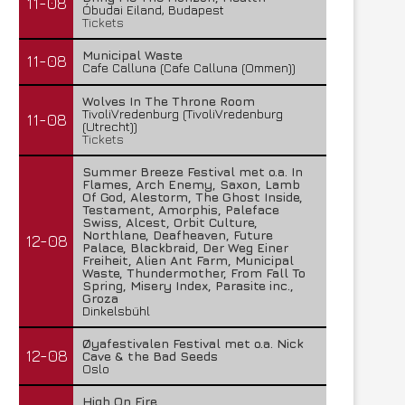
11-08
Óbudai Eiland, Budapest
Tickets
Municipal Waste
11-08
Cafe Calluna (Cafe Calluna (Ommen))
Wolves In The Throne Room
TivoliVredenburg (TivoliVredenburg
11-08
(Utrecht))
Tickets
Summer Breeze Festival met o.a. In
Flames, Arch Enemy, Saxon, Lamb
Of God, Alestorm, The Ghost Inside,
Testament, Amorphis, Paleface
Swiss, Alcest, Orbit Culture,
Northlane, Deafheaven, Future
12-08
Palace, Blackbraid, Der Weg Einer
Freiheit, Alien Ant Farm, Municipal
Waste, Thundermother, From Fall To
Spring, Misery Index, Parasite inc.,
Groza
Dinkelsbühl
Øyafestivalen Festival met o.a. Nick
12-08
Cave & the Bad Seeds
Oslo
High On Fire