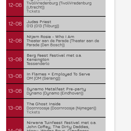
TivoliVredenburg (TivoliVredenburg
12-08
(Utrecht))
Tickets
Judas Priest
12-08
013 (013 (Tilburg))
Ntjam Rosie - Who I Am
12-08
Theater aan de Parade (Theater aan de
Parade (Den Bosch))
Berg Feest Festival met o.a.
13-08
Kensington
Tessenderlo
In Flames + Employed To Serve
13-08
OM (OM (Seraing))
Dynamo Metalfest Pre-party
13-08
Dynamo (Dynamo (Eindhoven))
The Ghost Inside
13-08
Doornroosje (Doornroosje (Nijmegen))
Tickets
Nirwana Tuinfeest Festival met o.a.
John Coffey, The Dirty Daddies,
14-08
Hiqpy, Wodan Boys, Clawfinger