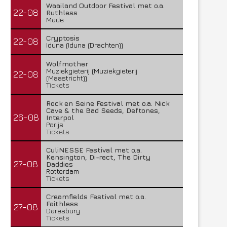
Waailand Outdoor Festival met o.a.
22-08
Ruthless
Made
Cryptosis
22-08
Iduna (Iduna (Drachten))
Wolfmother
Muziekgieterij (Muziekgieterij
22-08
(Maastricht))
Tickets
Rock en Seine Festival met o.a. Nick
Cave & the Bad Seeds, Deftones,
26-08
Interpol
Parijs
Tickets
CuliNESSE Festival met o.a.
Kensington, Di-rect, The Dirty
27-08
Daddies
Rotterdam
Tickets
Creamfields Festival met o.a.
Faithless
27-08
Daresbury
Tickets