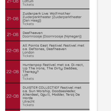
21-08
Lottum
Tickets
Zuiderpark Live: Wolfmother
Zuiderparktheater (Zuiderparktheater
21-08
(Den Haag))
Tickets
Deafheaven
21-08
Doornroosje (Doornroosje (Nijmegen))
All Points East Festival Festival met
o.a. Deftones, Deafheaven
22-08
London
Tickets
Huntenpop Festival met o.a. Di-rect,
Up The Irons, The Dirty Daddies,
22-08
Therapy?
Ulft
Tickets
DUISTER COLLECTIEF Festival met
o.a. Sun Worship, Doodseskader,
Alkerdeel, Ggu:ll, Modder, Terzij De
22-08
Horde
Utrecht
Tickets