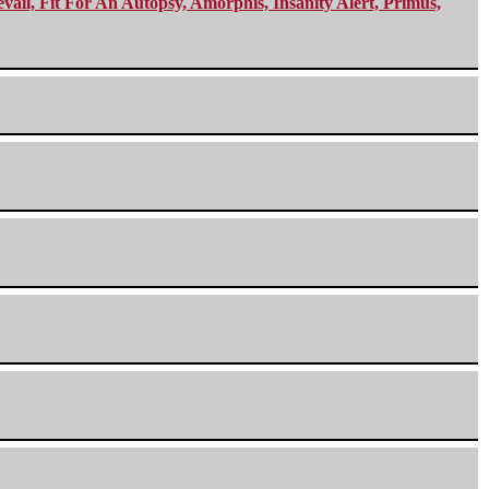
ail, Fit For An Autopsy, Amorphis, Insanity Alert, Primus,