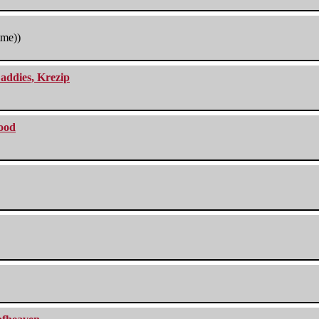
tme))
addies, Krezip
lood