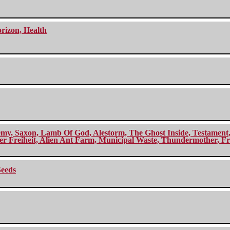
orizon, Health
my, Saxon, Lamb Of God, Alestorm, The Ghost Inside, Testament, A
r Freiheit, Alien Ant Farm, Municipal Waste, Thundermother, Fro
Seeds