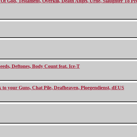
f God, Testament, Overkill, Death Angel, Urne, Slaughter To Prev
eeds, Deftones, Body Count feat. Ice-T
ck to your Guns, Chat Pile, Deafheaven, Ploegendienst, dEUS