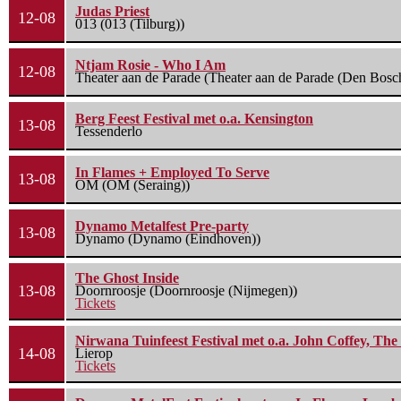
Judas Priest
12-08
013 (013 (Tilburg))
Ntjam Rosie - Who I Am
12-08
Theater aan de Parade (Theater aan de Parade (Den Bosc
Berg Feest Festival met o.a. Kensington
13-08
Tessenderlo
In Flames + Employed To Serve
13-08
OM (OM (Seraing))
Dynamo Metalfest Pre-party
13-08
Dynamo (Dynamo (Eindhoven))
The Ghost Inside
13-08
Doornroosje (Doornroosje (Nijmegen))
Tickets
Nirwana Tuinfeest Festival met o.a. John Coffey, Th
14-08
Lierop
Tickets