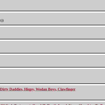
h))
e Dirty Daddies, Hiqpy, Wodan Boys, Clawfinger