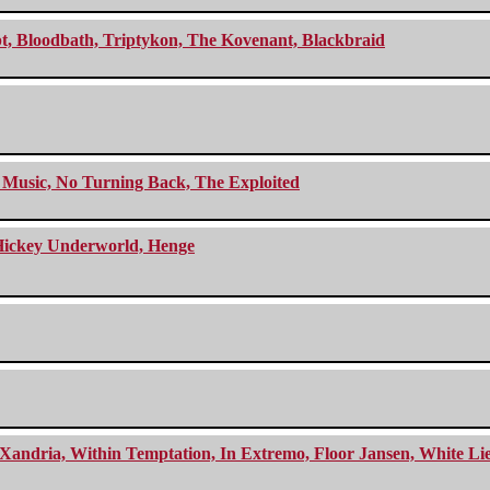
cept, Bloodbath, Triptykon, The Kovenant, Blackbraid
r Music, No Turning Back, The Exploited
e Hickey Underworld, Henge
Xandria, Within Temptation, In Extremo, Floor Jansen, White Li