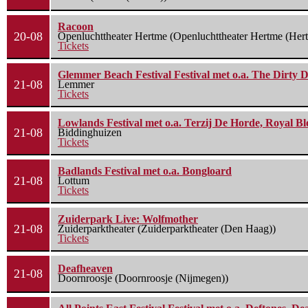
Racoon
20-08
Openluchttheater Hertme (Openluchttheater Hertme (Her
Tickets
Glemmer Beach Festival Festival met o.a. The Dirty D
21-08
Lemmer
Tickets
Lowlands Festival met o.a. Terzij De Horde, Royal B
21-08
Biddinghuizen
Tickets
Badlands Festival met o.a. Bongloard
21-08
Lottum
Tickets
Zuiderpark Live: Wolfmother
21-08
Zuiderparktheater (Zuiderparktheater (Den Haag))
Tickets
Deafheaven
21-08
Doornroosje (Doornroosje (Nijmegen))