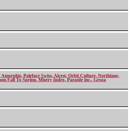
morphis, Paleface Swiss, Alcest, Orbit Culture, Northlane,
m Fall To Spring, Misery Index, Parasite inc., Groza