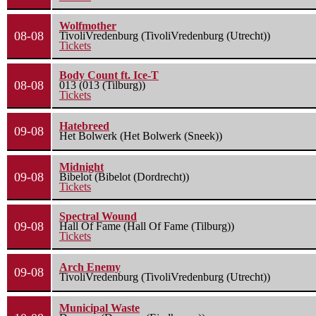
Wolfmother
08-08
TivoliVredenburg (TivoliVredenburg (Utrecht))
Tickets
Body Count ft. Ice-T
08-08
013 (013 (Tilburg))
Tickets
Hatebreed
09-08
Het Bolwerk (Het Bolwerk (Sneek))
Midnight
09-08
Bibelot (Bibelot (Dordrecht))
Tickets
Spectral Wound
09-08
Hall Of Fame (Hall Of Fame (Tilburg))
Tickets
Arch Enemy
09-08
TivoliVredenburg (TivoliVredenburg (Utrecht))
Municipal Waste