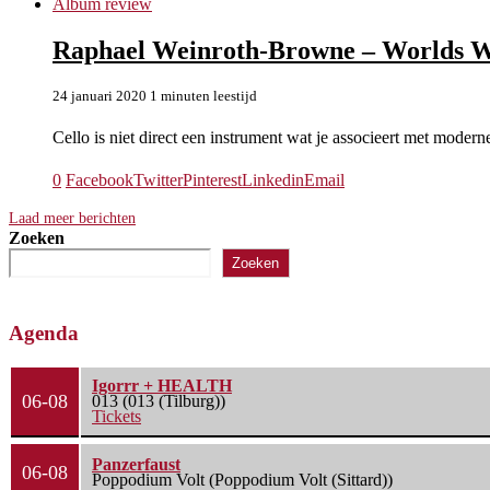
Album review
Raphael Weinroth-Browne – Worlds W
24 januari 2020
1 minuten leestijd
Cello is niet direct een instrument wat je associeert met mode
0
Facebook
Twitter
Pinterest
Linkedin
Email
Laad meer berichten
Zoeken
Zoeken
Agenda
Igorrr + HEALTH
06-08
013 (013 (Tilburg))
Tickets
Panzerfaust
06-08
Poppodium Volt (Poppodium Volt (Sittard))