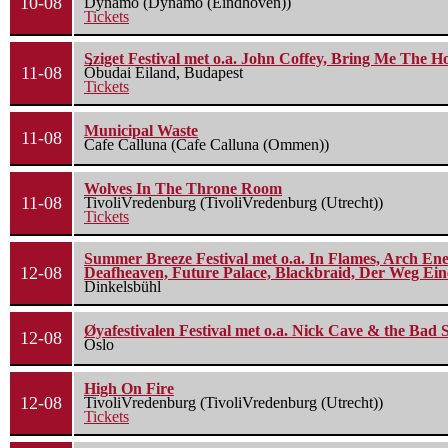
10-08
Dynamo (Dynamo (Eindhoven))
Tickets
Sziget Festival met o.a. John Coffey, Bring Me The H
11-08
Óbudai Eiland, Budapest
Tickets
Municipal Waste
11-08
Cafe Calluna (Cafe Calluna (Ommen))
Wolves In The Throne Room
11-08
TivoliVredenburg (TivoliVredenburg (Utrecht))
Tickets
Summer Breeze Festival met o.a. In Flames, Arch Ene
12-08
Deafheaven, Future Palace, Blackbraid, Der Weg Eine
Dinkelsbühl
Øyafestivalen Festival met o.a. Nick Cave & the Bad 
12-08
Oslo
High On Fire
12-08
TivoliVredenburg (TivoliVredenburg (Utrecht))
Tickets