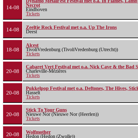
Dynamo MetalFest Festival met o.a. In Flames, Lamb O
Necrot
14-08
Eindhoven
Tickets
Zeeltje Rock Festival met o.a. Up The Irons
14-08
Deest
Alcest
18-08
TivoliVredenburg (TivoliVredenburg (Utrecht))
Tickets
Cabaret Vert Festival met o.a. Nick Cave & the Bad S
20-08
Charleville-Mézières
Tickets
Pukkelpop Festival met o.a. Deftones, The Hives, Sti
20-08
Hasselt
Tickets
Stick To Your Guns
20-08
Nieuwe Nor (Nieuwe Nor (Heerlen))
Tickets
Wolfmother
20-08
Hedon (Hedon (Zwolle))