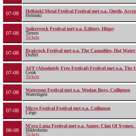
Hellsinki Metal Festival Festival met o.a. Opeth, Ac
07-08
Helsinki
Suikerrock Festival met o.a. Editors, Hiqpy
07-08
Tienen
Tickets
Brakrock Festival met o.a. The Casualties, Hot Wate
07-08
Duffel
AFF (Absolutely Free Festival) Festival met o.a. Th
07-08
Genk
Tickets
Waterpop Festival met o.a. Wodan Boys, Collignon
07-08
Wateringen
Micro Festival Festival met o.a. Collignon
07-08
Liège
M'era Luna Festival met o.a. Auger, Clan Of Xymox, 
08-08
Hildesheim
Tickets