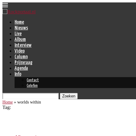
Home
Nieuws
Live
Album
Interview
Video
Column
Prijsvraag
Agenda
Info
Contact
Colofon
Zoeken
Home
»
worlds within
Tag:
worlds within