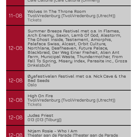
Wolves In The Throne Room
11-08
TivoliVredenburg (TivoliVredenburg (Utrecht))
Tickets
Summer Breeze Festival met o.a. In Flames,
Arch Enemy, Saxon, Lamb Of God, Alestorm,
The Ghost Inside, Testament, Amorphis,
Paleface Swiss, Alcest, Orbit Culture,
12-08
Northlane, Deafheaven, Future Palace,
Blackbraid, Der Weg Einer Freiheit, Alien Ant
Farm, Municipal Waste, Thundermother, From
Fall To Spring, Misery Index, Parasite inc., Groza
Dinkelsbühl
Øyafestivalen Festival met o.a. Nick Cave & the
12-08
Bad Seeds
Oslo
High On Fire
12-08
TivoliVredenburg (TivoliVredenburg (Utrecht))
Tickets
Judas Priest
12-08
013 (013 (Tilburg))
Ntjam Rosie - Who I Am
12-08
Theater aan de Parade (Theater aan de Parade