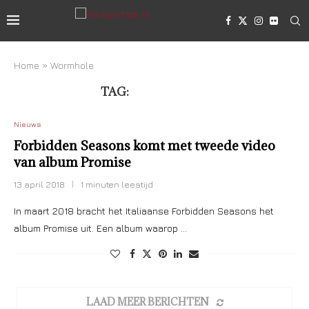
Home
»
Wormhole
TAG:
WORMHOLE
Nieuws
Forbidden Seasons komt met tweede video
van album Promise
13 april 2018
1 minuten leestijd
In maart 2018 bracht het Italiaanse Forbidden Seasons het
album Promise uit. Een album waarop …
LAAD MEER BERICHTEN