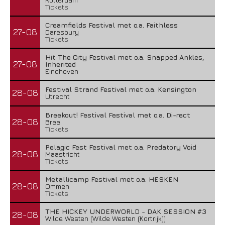
Tickets
Creamfields Festival met o.a. Faithless
27-08
Daresbury
Tickets
Hit The City Festival met o.a. Snapped Ankles,
27-08
Inherited
Eindhoven
Festival Strand Festival met o.a. Kensington
28-08
Utrecht
Breekout! Festival Festival met o.a. Di-rect
28-08
Bree
Tickets
Pelagic Fest Festival met o.a. Predatory Void
28-08
Maastricht
Tickets
Metallicamp Festival met o.a. HESKEN
28-08
Ommen
Tickets
THE HICKEY UNDERWORLD - DAK SESSION #3
28-08
Wilde Westen (Wilde Westen (Kortrijk))