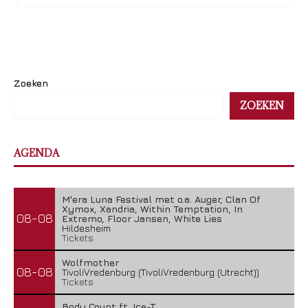
Zoeken
ZOEKEN
AGENDA
M'era Luna Festival met o.a. Auger, Clan Of
Xymox, Xandria, Within Temptation, In
08-08
Extremo, Floor Jansen, White Lies
Hildesheim
Tickets
Wolfmother
08-08
TivoliVredenburg (TivoliVredenburg (Utrecht))
Tickets
Body Count ft. Ice-T