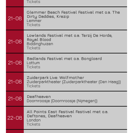
Tickets
Glemmer Beach Festival Festival met o.a. The
Dirty Daddies, Krezip
21-08
Lemmer
Tickets
Lowlands Festival met o.a. Terzij De Horde,
Royal Blood
21-08
Biddinghuizen
Tickets
Badlands Festival met o.a. Bongloard
21-08
Lottum
Tickets
Zuiderpark Live: Wolfmother
21-08
Zuiderparktheater (Zuiderparktheater (Den Haag))
Tickets
Deafheaven
21-08
Doornroosje (Doornroosje (Nijmegen))
All Points East Festival Festival met o.a.
Deftones, Deafheaven
22-08
London
Tickets