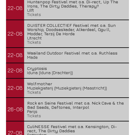
Huntenpop Festival met o.a. Di-rect, Up The
Irons, The Dirty Daddies, Therapy?
22-08
Ulft
Tickets
DUISTER COLLECTIEF Festival met o.a. Sun
Worship, Doodseskader, Alkerdeel, Ggu:ll,
22-08
Modder, Terzij De Horde
Utrecht
Tickets
Waailand Outdoor Festival met o.a. Ruthless
22-08
Made
Cryptosis
22-08
Iduna (Iduna (Drachten))
Wolfmother
22-08
Muziekgieterij (Muziekgieterij (Maastricht))
Tickets
Rock en Seine Festival met o.a. Nick Cave & the
Bad Seeds, Deftones, Interpol
26-08
Parijs
Tickets
CuliNESSE Festival met o.a. Kensington, Di-
rect, The Dirty Daddies
27-08
Rotterdam