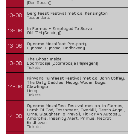
(Den Bosch))
Berg Feest Festival met o.a. Kensington
13-08
Tessenderlo
In Flames + Employed To Serve
13-08
OM (OM (Seraing))
Dynamo Metalfest Pre-party
13-08
Dynamo (Dynamo (Eindhoven))
The Ghost Inside
13-08
Doornroosje (Doornroosje (Nijmegen))
Tickets
Nirwana Tuinfeest Festival met o.a. John Coffey,
The Dirty Daddies, Hiqpy, Wodan Boys,
14-08
Clawfinger
Lierop
Tickets
Dynamo MetalFest Festival met o.a. In Flames,
Lamb Of God, Testament, Overkill, Death Angel,
Urne, Slaughter To Prevail, Fit For An Autopsy,
14-08
Amorphis, Insanity Alert, Primus, Necrot
Eindhoven
Tickets