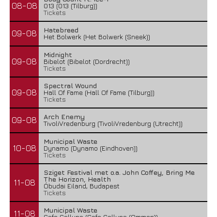
08-08
013 (013 (Tilburg))
Tickets
Hatebreed
09-08
Het Bolwerk (Het Bolwerk (Sneek))
Midnight
09-08
Bibelot (Bibelot (Dordrecht))
Tickets
Spectral Wound
09-08
Hall Of Fame (Hall Of Fame (Tilburg))
Tickets
Arch Enemy
09-08
TivoliVredenburg (TivoliVredenburg (Utrecht))
Municipal Waste
10-08
Dynamo (Dynamo (Eindhoven))
Tickets
Sziget Festival met o.a. John Coffey, Bring Me
The Horizon, Health
11-08
Óbudai Eiland, Budapest
Tickets
Municipal Waste
11-08
Cafe Calluna (Cafe Calluna (Ommen))