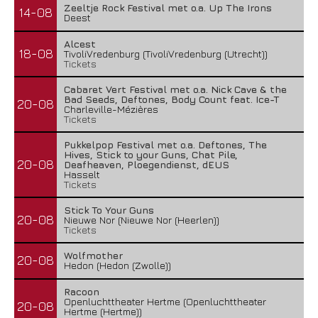
Zeeltje Rock Festival met o.a. Up The Irons
14-08
Deest
Alcest
18-08
TivoliVredenburg (TivoliVredenburg (Utrecht))
Tickets
Cabaret Vert Festival met o.a. Nick Cave & the
Bad Seeds, Deftones, Body Count feat. Ice-T
20-08
Charleville-Mézières
Tickets
Pukkelpop Festival met o.a. Deftones, The
Hives, Stick to your Guns, Chat Pile,
20-08
Deafheaven, Ploegendienst, dEUS
Hasselt
Tickets
Stick To Your Guns
20-08
Nieuwe Nor (Nieuwe Nor (Heerlen))
Tickets
Wolfmother
20-08
Hedon (Hedon (Zwolle))
Racoon
Openluchttheater Hertme (Openluchttheater
20-08
Hertme (Hertme))