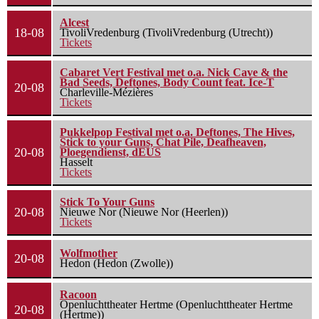
Alcest
18-08
TivoliVredenburg (TivoliVredenburg (Utrecht))
Tickets
Cabaret Vert Festival met o.a. Nick Cave & the
Bad Seeds, Deftones, Body Count feat. Ice-T
20-08
Charleville-Mézières
Tickets
Pukkelpop Festival met o.a. Deftones, The Hives,
Stick to your Guns, Chat Pile, Deafheaven,
20-08
Ploegendienst, dEUS
Hasselt
Tickets
Stick To Your Guns
20-08
Nieuwe Nor (Nieuwe Nor (Heerlen))
Tickets
Wolfmother
20-08
Hedon (Hedon (Zwolle))
Racoon
Openluchttheater Hertme (Openluchttheater Hertme
20-08
(Hertme))