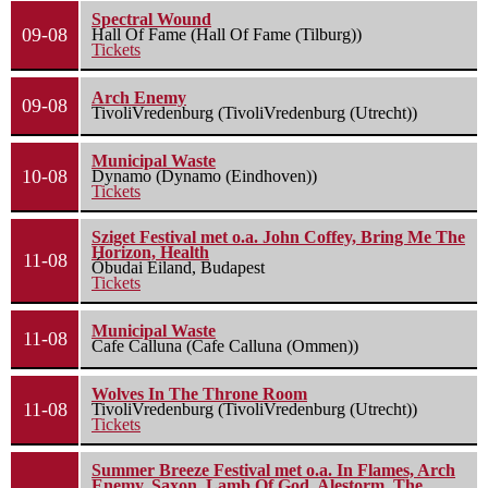
Spectral Wound
09-08
Hall Of Fame (Hall Of Fame (Tilburg))
Tickets
Arch Enemy
09-08
TivoliVredenburg (TivoliVredenburg (Utrecht))
Municipal Waste
10-08
Dynamo (Dynamo (Eindhoven))
Tickets
Sziget Festival met o.a. John Coffey, Bring Me The
Horizon, Health
11-08
Óbudai Eiland, Budapest
Tickets
Municipal Waste
11-08
Cafe Calluna (Cafe Calluna (Ommen))
Wolves In The Throne Room
11-08
TivoliVredenburg (TivoliVredenburg (Utrecht))
Tickets
Summer Breeze Festival met o.a. In Flames, Arch
Enemy, Saxon, Lamb Of God, Alestorm, The