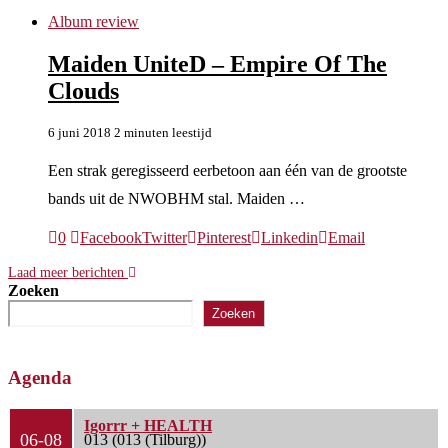
Album review
Maiden UniteD – Empire Of The
Clouds
6 juni 2018
2 minuten leestijd
Een strak geregisseerd eerbetoon aan één van de grootste
bands uit de NWOBHM stal. Maiden …
0
Facebook
Twitter
Pinterest
Linkedin
Email
Laad meer berichten
Zoeken
Zoeken
Agenda
Igorrr + HEALTH
06-08
013 (013 (Tilburg))