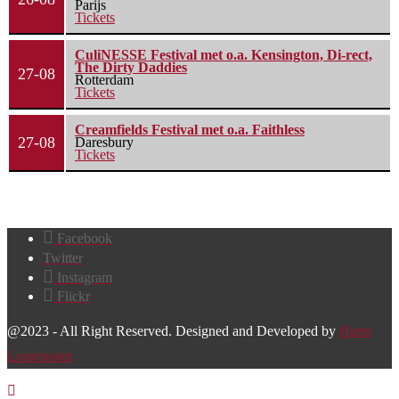
Parijs
Tickets
CuliNESSE Festival met o.a. Kensington, Di-rect,
The Dirty Daddies
27-08
Rotterdam
Tickets
Creamfields Festival met o.a. Faithless
27-08
Daresbury
Tickets
Facebook
Twitter
Instagram
Flickr
@2023 - All Right Reserved. Designed and Developed by
Harm
Lourenssen