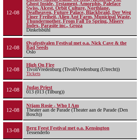
Ghost Inside, Testament, Amorphis, Paleface
Swiss, Alcest, Orbit Culture, Northlane,
12-08
Deafheaven, Future Palace, Blackbraid, Der Weg
Einer Freiheit, Alien Ant Farm, Municipal Waste,
Thundermother, From Fall To Spring, Misery
Index, Parasite inc., Groza
Dinkelsbühl
Øyafestivalen Festival met o.a. Nick Cave & the
12-08
Bad Seeds
Oslo
High On Fire
12-08
TivoliVredenburg (TivoliVredenburg (Utrecht))
Tickets
Judas Priest
12-08
013 (013 (Tilburg))
Ntjam Rosie - Who I Am
12-08
Theater aan de Parade (Theater aan de Parade (Den
Bosch))
Berg Feest Festival met o.a. Kensington
13-08
Tessenderlo