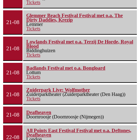
Tickets
Glemmer Beach Festival Festival met o.a. The
Dirty Daddies, Krezip
21-08
Lemmer
Tickets
Lowlands Festival met o.a. Terzij De Horde, Royal
Blood
21-08
Biddinghuizen
Tickets
Badlands Festival met o.a. Bongloard
21-08
Lottum
Tickets
Zuiderpark Live: Wolfmother
21-08
Zuiderparktheater (Zuiderparktheater (Den Haag))
Tickets
Deafheaven
21-08
Doornroosje (Doornroosje (Nijmegen))
All Points East Festival Festival met o.a. Deftones,
Deafheaven
22-08
London