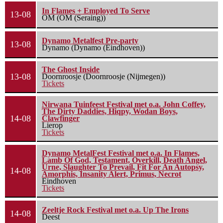
In Flames + Employed To Serve
13-08
OM (OM (Seraing))
Dynamo Metalfest Pre-party
13-08
Dynamo (Dynamo (Eindhoven))
The Ghost Inside
13-08
Doornroosje (Doornroosje (Nijmegen))
Tickets
Nirwana Tuinfeest Festival met o.a. John Coffey,
The Dirty Daddies, Hiqpy, Wodan Boys,
14-08
Clawfinger
Lierop
Tickets
Dynamo MetalFest Festival met o.a. In Flames,
Lamb Of God, Testament, Overkill, Death Angel,
Urne, Slaughter To Prevail, Fit For An Autopsy,
14-08
Amorphis, Insanity Alert, Primus, Necrot
Eindhoven
Tickets
Zeeltje Rock Festival met o.a. Up The Irons
14-08
Deest