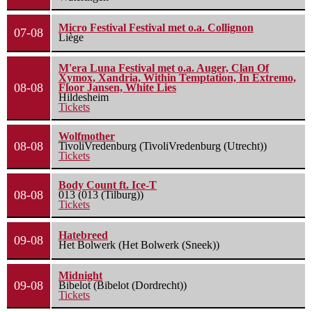
Micro Festival Festival met o.a. Collignon
07-08
Liège
M'era Luna Festival met o.a. Auger, Clan Of
Xymox, Xandria, Within Temptation, In Extremo,
08-08
Floor Jansen, White Lies
Hildesheim
Tickets
Wolfmother
08-08
TivoliVredenburg (TivoliVredenburg (Utrecht))
Tickets
Body Count ft. Ice-T
08-08
013 (013 (Tilburg))
Tickets
Hatebreed
09-08
Het Bolwerk (Het Bolwerk (Sneek))
Midnight
09-08
Bibelot (Bibelot (Dordrecht))
Tickets