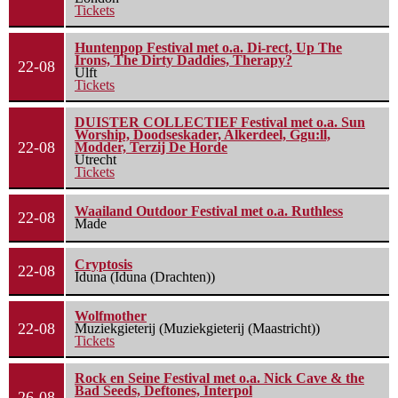
Tickets
Huntenpop Festival met o.a. Di-rect, Up The
Irons, The Dirty Daddies, Therapy?
22-08
Ulft
Tickets
DUISTER COLLECTIEF Festival met o.a. Sun
Worship, Doodseskader, Alkerdeel, Ggu:ll,
22-08
Modder, Terzij De Horde
Utrecht
Tickets
Waailand Outdoor Festival met o.a. Ruthless
22-08
Made
Cryptosis
22-08
Iduna (Iduna (Drachten))
Wolfmother
22-08
Muziekgieterij (Muziekgieterij (Maastricht))
Tickets
Rock en Seine Festival met o.a. Nick Cave & the
Bad Seeds, Deftones, Interpol
26-08