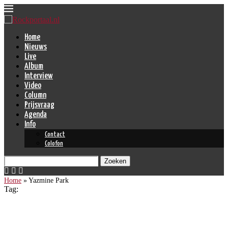
Home
Nieuws
Live
Album
Interview
Video
Column
Prijsvraag
Agenda
Info
Contact
Colofon
Zoeken
Home
»
Yazmine Park
Tag:
Yazmine Park