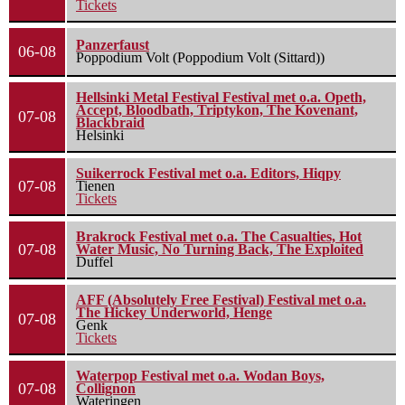
Tickets
Panzerfaust
06-08
Poppodium Volt (Poppodium Volt (Sittard))
Hellsinki Metal Festival Festival met o.a. Opeth,
Accept, Bloodbath, Triptykon, The Kovenant,
07-08
Blackbraid
Helsinki
Suikerrock Festival met o.a. Editors, Hiqpy
07-08
Tienen
Tickets
Brakrock Festival met o.a. The Casualties, Hot
07-08
Water Music, No Turning Back, The Exploited
Duffel
AFF (Absolutely Free Festival) Festival met o.a.
The Hickey Underworld, Henge
07-08
Genk
Tickets
Waterpop Festival met o.a. Wodan Boys,
07-08
Collignon
Wateringen