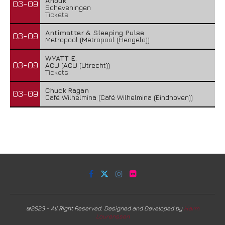
Anouk
03-09
Scheveningen
Tickets
Antimatter & Sleeping Pulse
03-09
Metropool (Metropool (Hengelo))
WYATT E.
03-09
ACU (ACU (Utrecht))
Tickets
Chuck Ragan
03-09
Café Wilhelmina (Café Wilhelmina (Eindhoven))
@2023 - All Right Reserved. Designed and Developed by
Harm
Lourenssen