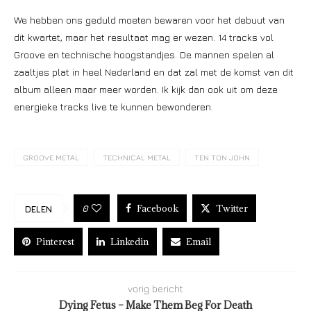
We hebben ons geduld moeten bewaren voor het debuut van
dit kwartet, maar het resultaat mag er wezen. 14 tracks vol
Groove en technische hoogstandjes. De mannen spelen al
zaaltjes plat in heel Nederland en dat zal met de komst van dit
album alleen maar meer worden. Ik kijk dan ook uit om deze
energieke tracks live te kunnen bewonderen.
GROOVE METAL
TECHNICAL METAL
TEN TON JOHN
Facebook
Twitter
0
DELEN
Pinterest
Linkedin
Email
vorig bericht
Dying Fetus – Make Them Beg For Death