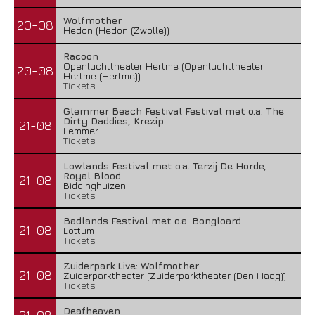
Wolfmother
20-08
Hedon (Hedon (Zwolle))
Racoon
Openluchttheater Hertme (Openluchttheater
20-08
Hertme (Hertme))
Tickets
Glemmer Beach Festival Festival met o.a. The
Dirty Daddies, Krezip
21-08
Lemmer
Tickets
Lowlands Festival met o.a. Terzij De Horde,
Royal Blood
21-08
Biddinghuizen
Tickets
Badlands Festival met o.a. Bongloard
21-08
Lottum
Tickets
Zuiderpark Live: Wolfmother
21-08
Zuiderparktheater (Zuiderparktheater (Den Haag))
Tickets
Deafheaven