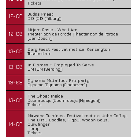
Tickets
Judas Priest
12-08
013 (013 (Tilburg))
Ntjam Rosie - Who I Am
12-08
Theater aan de Parade (Theater aan de Parade
(Den Bosch))
Berg Feest Festival met o.a. Kensington
13-08
Tessenderlo
In Flames + Employed To Serve
13-08
OM (OM (Seraing))
Dynamo Metalfest Pre-party
13-08
Dynamo (Dynamo (Eindhoven))
The Ghost Inside
13-08
Doornroosje (Doornroosje (Nijmegen))
Tickets
Nirwana Tuinfeest Festival met o.a. John Coffey,
The Dirty Daddies, Hiqpy, Wodan Boys,
14-08
Clawfinger
Lierop
Tickets