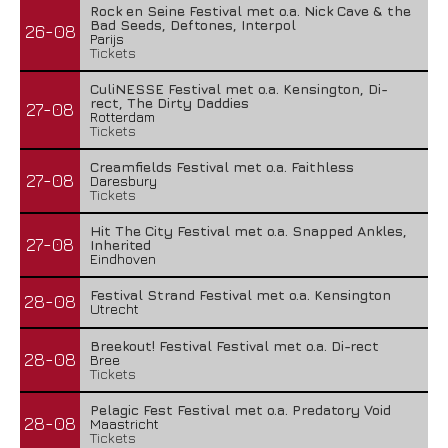
Rock en Seine Festival met o.a. Nick Cave & the
Bad Seeds, Deftones, Interpol
26-08
Parijs
Tickets
CuliNESSE Festival met o.a. Kensington, Di-
rect, The Dirty Daddies
27-08
Rotterdam
Tickets
Creamfields Festival met o.a. Faithless
27-08
Daresbury
Tickets
Hit The City Festival met o.a. Snapped Ankles,
27-08
Inherited
Eindhoven
Festival Strand Festival met o.a. Kensington
28-08
Utrecht
Breekout! Festival Festival met o.a. Di-rect
28-08
Bree
Tickets
Pelagic Fest Festival met o.a. Predatory Void
28-08
Maastricht
Tickets