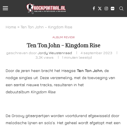
Home
»
Ten Ton John – Kingdom Rise
ALBUM REVIEW
Ten Ton John – Kingdom Rise
geschreven door
Jordy Weustenraad
4 september 2023
3,3K
views
1 minuten leestijd
Door de jaren heen bracht het Haagse
Ten Ton John
, de
nodige singles uit. Deze verzameling, met de toevoeging van
een aantal nieuwe tracks, resulteren in het
debuutalbum
Kingdom Rise
.
De Groovy gitaarpartijen worden voortdurend afgewisseld door
melodische lijnen en solo’s. Het geheel wordt afgetopt met een