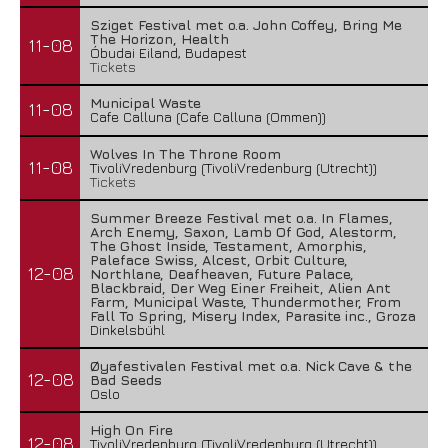
Sziget Festival met o.a. John Coffey, Bring Me
The Horizon, Health
11-08
Óbudai Eiland, Budapest
Tickets
Municipal Waste
11-08
Cafe Calluna (Cafe Calluna (Ommen))
Wolves In The Throne Room
11-08
TivoliVredenburg (TivoliVredenburg (Utrecht))
Tickets
Summer Breeze Festival met o.a. In Flames,
Arch Enemy, Saxon, Lamb Of God, Alestorm,
The Ghost Inside, Testament, Amorphis,
Paleface Swiss, Alcest, Orbit Culture,
12-08
Northlane, Deafheaven, Future Palace,
Blackbraid, Der Weg Einer Freiheit, Alien Ant
Farm, Municipal Waste, Thundermother, From
Fall To Spring, Misery Index, Parasite inc., Groza
Dinkelsbühl
Øyafestivalen Festival met o.a. Nick Cave & the
12-08
Bad Seeds
Oslo
High On Fire
12-08
TivoliVredenburg (TivoliVredenburg (Utrecht))