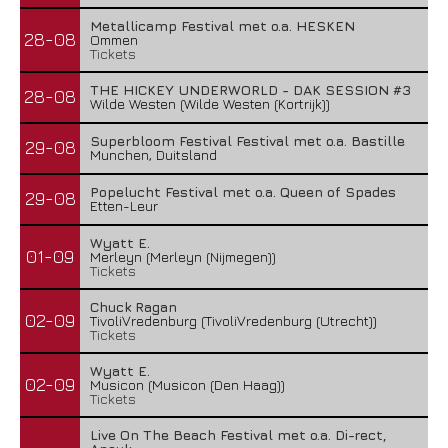
Metallicamp Festival met o.a. HESKEN
28-08
Ommen
Tickets
THE HICKEY UNDERWORLD - DAK SESSION #3
28-08
Wilde Westen (Wilde Westen (Kortrijk))
Superbloom Festival Festival met o.a. Bastille
29-08
Munchen, Duitsland
Popelucht Festival met o.a. Queen of Spades
29-08
Etten-Leur
Wyatt E.
01-09
Merleyn (Merleyn (Nijmegen))
Tickets
Chuck Ragan
02-09
TivoliVredenburg (TivoliVredenburg (Utrecht))
Tickets
Wyatt E.
02-09
Musicon (Musicon (Den Haag))
Tickets
Live On The Beach Festival met o.a. Di-rect,