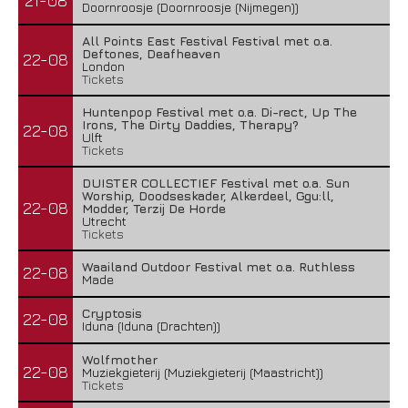
21-08
Doornroosje (Doornroosje (Nijmegen))
All Points East Festival Festival met o.a.
Deftones, Deafheaven
22-08
London
Tickets
Huntenpop Festival met o.a. Di-rect, Up The
Irons, The Dirty Daddies, Therapy?
22-08
Ulft
Tickets
DUISTER COLLECTIEF Festival met o.a. Sun
Worship, Doodseskader, Alkerdeel, Ggu:ll,
22-08
Modder, Terzij De Horde
Utrecht
Tickets
Waailand Outdoor Festival met o.a. Ruthless
22-08
Made
Cryptosis
22-08
Iduna (Iduna (Drachten))
Wolfmother
22-08
Muziekgieterij (Muziekgieterij (Maastricht))
Tickets