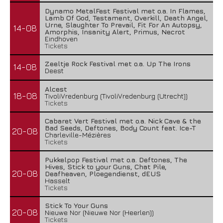
Dynamo MetalFest Festival met o.a. In Flames,
Lamb Of God, Testament, Overkill, Death Angel,
Urne, Slaughter To Prevail, Fit For An Autopsy,
14-08
Amorphis, Insanity Alert, Primus, Necrot
Eindhoven
Tickets
Zeeltje Rock Festival met o.a. Up The Irons
14-08
Deest
Alcest
18-08
TivoliVredenburg (TivoliVredenburg (Utrecht))
Tickets
Cabaret Vert Festival met o.a. Nick Cave & the
Bad Seeds, Deftones, Body Count feat. Ice-T
20-08
Charleville-Mézières
Tickets
Pukkelpop Festival met o.a. Deftones, The
Hives, Stick to your Guns, Chat Pile,
20-08
Deafheaven, Ploegendienst, dEUS
Hasselt
Tickets
Stick To Your Guns
20-08
Nieuwe Nor (Nieuwe Nor (Heerlen))
Tickets