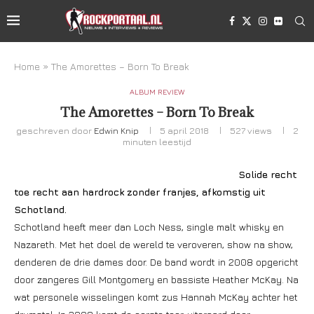
Home
»
The Amorettes – Born To Break
ALBUM REVIEW
The Amorettes – Born To Break
geschreven door
Edwin Knip
5 april 2018
527
views
2
minuten leestijd
Solide recht
toe recht aan hardrock zonder franjes, afkomstig uit
Schotland.
Schotland heeft meer dan Loch Ness, single malt whisky en
Nazareth. Met het doel de wereld te veroveren, show na show,
denderen de drie dames door. De band wordt in 2008 opgericht
door zangeres Gill Montgomery en bassiste Heather McKay. Na
wat personele wisselingen komt zus Hannah McKay achter het