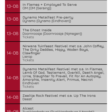
In Flames + Employed To Serve
13-08
OM (OM (Seraing))
Dynamo Metalfest Pre-party
13-08
Dynamo (Dynamo (Eindhoven))
The Ghost Inside
13-08
Doornroosje (Doornroosje (Nijmegen))
Tickets
Nirwana Tuinfeest Festival met o.a. John Coffey,
The Dirty Daddies, Hiqpy, Wodan Boys,
14-08
Clawfinger
Lierop
Tickets
Dynamo MetalFest Festival met o.a. In Flames,
Lamb Of God, Testament, Overkill, Death Angel,
Urne, Slaughter To Prevail, Fit For An Autopsy,
14-08
Amorphis, Insanity Alert, Primus, Necrot
Eindhoven
Tickets
Zeeltje Rock Festival met o.a. Up The Irons
14-08
Deest
Alcest
18-08
TivoliVredenburg (TivoliVredenburg (Utrecht))