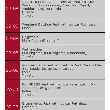
DUISTER COLLECTIEF Festival met o.a. Sun
Worship, Doodseskader, Alkerdeel, Ggu:ll,
22-08
Modder, Terzij De Horde
Utrecht
Tickets
Waailand Outdoor Festival met o.a. Ruthless
22-08
Made
Cryptosis
22-08
Iduna (Iduna (Drachten))
Wolfmother
22-08
Muziekgieterij (Muziekgieterij (Maastricht))
Tickets
Rock en Seine Festival met o.a. Nick Cave & the
Bad Seeds, Deftones, Interpol
26-08
Parijs
Tickets
CuliNESSE Festival met o.a. Kensington, Di-
rect, The Dirty Daddies
27-08
Rotterdam
Tickets
Creamfields Festival met o.a. Faithless
27-08
Daresbury