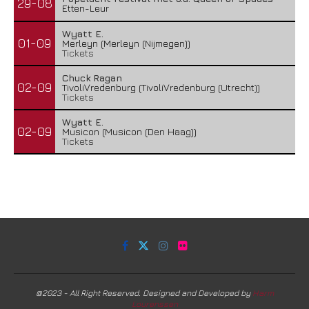
29-08
Etten-Leur
Wyatt E.
01-09
Merleyn (Merleyn (Nijmegen))
Tickets
Chuck Ragan
02-09
TivoliVredenburg (TivoliVredenburg (Utrecht))
Tickets
Wyatt E.
02-09
Musicon (Musicon (Den Haag))
Tickets
@2023 - All Right Reserved. Designed and Developed by
Harm
Lourenssen