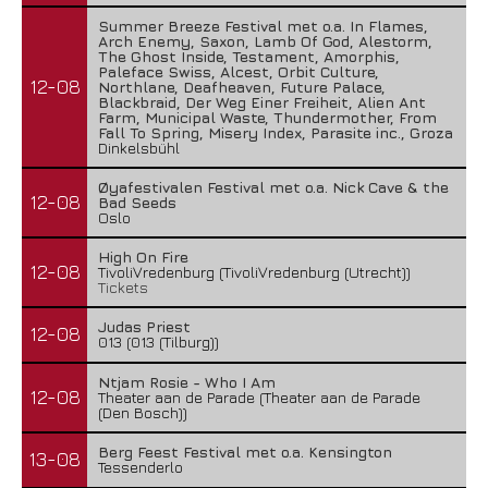
Summer Breeze Festival met o.a. In Flames,
Arch Enemy, Saxon, Lamb Of God, Alestorm,
The Ghost Inside, Testament, Amorphis,
Paleface Swiss, Alcest, Orbit Culture,
12-08
Northlane, Deafheaven, Future Palace,
Blackbraid, Der Weg Einer Freiheit, Alien Ant
Farm, Municipal Waste, Thundermother, From
Fall To Spring, Misery Index, Parasite inc., Groza
Dinkelsbühl
Øyafestivalen Festival met o.a. Nick Cave & the
12-08
Bad Seeds
Oslo
High On Fire
12-08
TivoliVredenburg (TivoliVredenburg (Utrecht))
Tickets
Judas Priest
12-08
013 (013 (Tilburg))
Ntjam Rosie - Who I Am
12-08
Theater aan de Parade (Theater aan de Parade
(Den Bosch))
Berg Feest Festival met o.a. Kensington
13-08
Tessenderlo