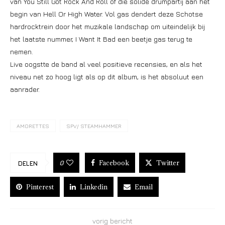
van You Still Got Rock And Roll of die solide drumpartij aan het
begin van Hell Or High Water. Vol gas dendert deze Schotse
hardrocktrein door het muzikale landschap om uiteindelijk bij
het laatste nummer, I Want It Bad een beetje gas terug te
nemen.
Live oogstte de band al veel positieve recensies, en als het
niveau net zo hoog ligt als op dit album, is het absoluut een
aanrader.
AMORETTES
SPV/ STEAMHAMMER
Facebook
Twitter
0
DELEN
Pinterest
Linkedin
Email
vorig bericht