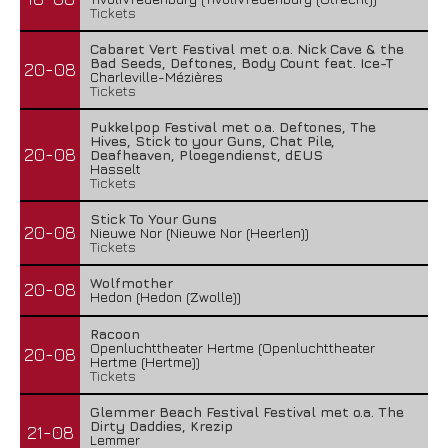
Tickets
Cabaret Vert Festival met o.a. Nick Cave & the
Bad Seeds, Deftones, Body Count feat. Ice-T
20-08
Charleville-Mézières
Tickets
Pukkelpop Festival met o.a. Deftones, The
Hives, Stick to your Guns, Chat Pile,
20-08
Deafheaven, Ploegendienst, dEUS
Hasselt
Tickets
Stick To Your Guns
20-08
Nieuwe Nor (Nieuwe Nor (Heerlen))
Tickets
Wolfmother
20-08
Hedon (Hedon (Zwolle))
Racoon
Openluchttheater Hertme (Openluchttheater
20-08
Hertme (Hertme))
Tickets
Glemmer Beach Festival Festival met o.a. The
Dirty Daddies, Krezip
21-08
Lemmer