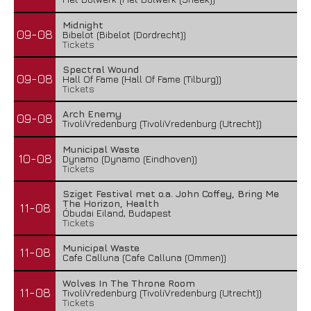
Midnight
09-08
Bibelot (Bibelot (Dordrecht))
Tickets
Spectral Wound
09-08
Hall Of Fame (Hall Of Fame (Tilburg))
Tickets
Arch Enemy
09-08
TivoliVredenburg (TivoliVredenburg (Utrecht))
Municipal Waste
10-08
Dynamo (Dynamo (Eindhoven))
Tickets
Sziget Festival met o.a. John Coffey, Bring Me
The Horizon, Health
11-08
Óbudai Eiland, Budapest
Tickets
Municipal Waste
11-08
Cafe Calluna (Cafe Calluna (Ommen))
Wolves In The Throne Room
11-08
TivoliVredenburg (TivoliVredenburg (Utrecht))
Tickets