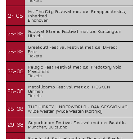
Tickets
Hit The City Festival met o.a. Snapped Ankles,
27-08
Inherited
Eindhoven
Festival Strand Festival met o.a. Kensington
28-08
Utrecht
Breekout! Festival Festival met o.a. Di-rect
28-08
Bree
Tickets
Pelagic Fest Festival met o.a. Predatory Void
28-08
Maastricht
Tickets
Metallicamp Festival met o.a. HESKEN
28-08
Ommen
Tickets
THE HICKEY UNDERWORLD - DAK SESSION #3
28-08
Wilde Westen (Wilde Westen (Kortrijk))
Superbloom Festival Festival met o.a. Bastille
29-08
Munchen, Duitsland
Popelucht Festival met o.a. Queen of Spades