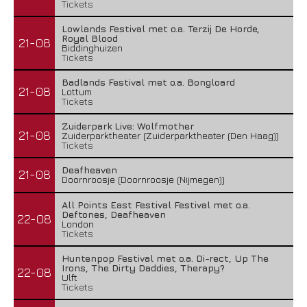
Tickets
Lowlands Festival met o.a. Terzij De Horde,
Royal Blood
21-08
Biddinghuizen
Tickets
Badlands Festival met o.a. Bongloard
21-08
Lottum
Tickets
Zuiderpark Live: Wolfmother
21-08
Zuiderparktheater (Zuiderparktheater (Den Haag))
Tickets
Deafheaven
21-08
Doornroosje (Doornroosje (Nijmegen))
All Points East Festival Festival met o.a.
Deftones, Deafheaven
22-08
London
Tickets
Huntenpop Festival met o.a. Di-rect, Up The
Irons, The Dirty Daddies, Therapy?
22-08
Ulft
Tickets