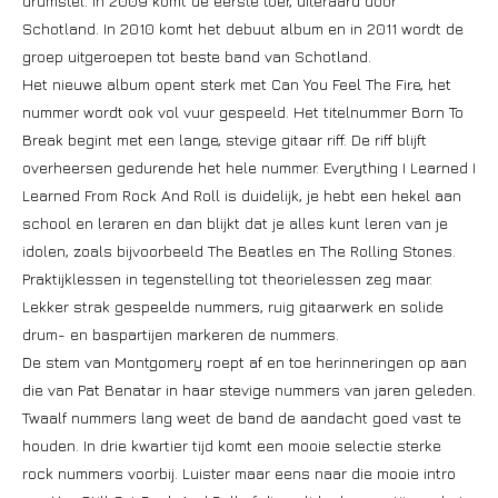
drumstel. In 2009 komt de eerste toer, uiteraard door
Schotland. In 2010 komt het debuut album en in 2011 wordt de
groep uitgeroepen tot beste band van Schotland.
Het nieuwe album opent sterk met Can You Feel The Fire, het
nummer wordt ook vol vuur gespeeld. Het titelnummer Born To
Break begint met een lange, stevige gitaar riff. De riff blijft
overheersen gedurende het hele nummer. Everything I Learned I
Learned From Rock And Roll is duidelijk, je hebt een hekel aan
school en leraren en dan blijkt dat je alles kunt leren van je
idolen, zoals bijvoorbeeld The Beatles en The Rolling Stones.
Praktijklessen in tegenstelling tot theorielessen zeg maar.
Lekker strak gespeelde nummers, ruig gitaarwerk en solide
drum- en baspartijen markeren de nummers.
De stem van Montgomery roept af en toe herinneringen op aan
die van Pat Benatar in haar stevige nummers van jaren geleden.
Twaalf nummers lang weet de band de aandacht goed vast te
houden. In drie kwartier tijd komt een mooie selectie sterke
rock nummers voorbij. Luister maar eens naar die mooie intro