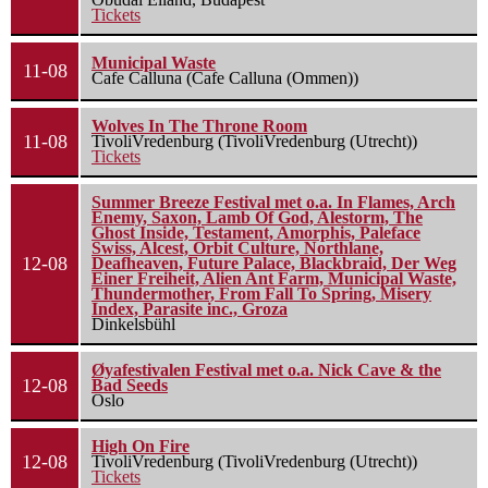
Tickets
Municipal Waste
11-08
Cafe Calluna (Cafe Calluna (Ommen))
Wolves In The Throne Room
11-08
TivoliVredenburg (TivoliVredenburg (Utrecht))
Tickets
Summer Breeze Festival met o.a. In Flames, Arch
Enemy, Saxon, Lamb Of God, Alestorm, The
Ghost Inside, Testament, Amorphis, Paleface
Swiss, Alcest, Orbit Culture, Northlane,
12-08
Deafheaven, Future Palace, Blackbraid, Der Weg
Einer Freiheit, Alien Ant Farm, Municipal Waste,
Thundermother, From Fall To Spring, Misery
Index, Parasite inc., Groza
Dinkelsbühl
Øyafestivalen Festival met o.a. Nick Cave & the
12-08
Bad Seeds
Oslo
High On Fire
12-08
TivoliVredenburg (TivoliVredenburg (Utrecht))
Tickets