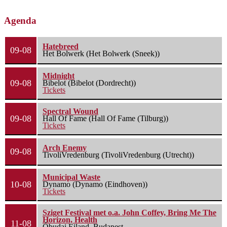
Agenda
Hatebreed
09-08
Het Bolwerk (Het Bolwerk (Sneek))
Midnight
09-08
Bibelot (Bibelot (Dordrecht))
Tickets
Spectral Wound
09-08
Hall Of Fame (Hall Of Fame (Tilburg))
Tickets
Arch Enemy
09-08
TivoliVredenburg (TivoliVredenburg (Utrecht))
Municipal Waste
10-08
Dynamo (Dynamo (Eindhoven))
Tickets
Sziget Festival met o.a. John Coffey, Bring Me The
Horizon, Health
11-08
Óbudai Eiland, Budapest