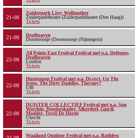
Zuiderpark Live: Wolfmother
21-08
Zuiderparktheater (Zuiderparktheater (Den Haag))
Tickets
Deafheaven
21-08
Doornroosje (Doornroosje (Nijmegen))
All Points East Festival Festival met o.a. Deftones,
Deafheaven
22-08
London
Tickets
Huntenpop Festival met o.a. Di-rect, Up The
Irons, The Dirty Daddies, Therapy?
22-08
Ulft
Tickets
DUISTER COLLECTIEF Festival met o.a. Sun
Worship, Doodseskader, Alkerdeel, Ggu:ll,
22-08
Modder, Terzij De Horde
Utrecht
Tickets
Waailand Outdoor Festival met o.a. Ruthless
22-08