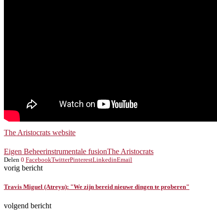
The Aristocrats website
Eigen Beheer
instrumentale fusion
The Aristocrats
Delen
0
Facebook
Twitter
Pinterest
Linkedin
Email
vorig bericht
Travis Miguel (Atreyu): "We zijn bereid nieuwe dingen te proberen"
volgend bericht