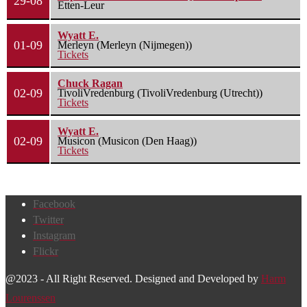
29-08
Etten-Leur
Wyatt E.
01-09
Merleyn (Merleyn (Nijmegen))
Tickets
Chuck Ragan
02-09
TivoliVredenburg (TivoliVredenburg (Utrecht))
Tickets
Wyatt E.
02-09
Musicon (Musicon (Den Haag))
Tickets
Facebook
Twitter
Instagram
Flickr
@2023 - All Right Reserved. Designed and Developed by
Harm
Lourenssen