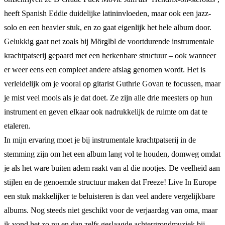
heeft Spanish Eddie duidelijke latininvloeden, maar ook een jazz-
solo en een heavier stuk, en zo gaat eigenlijk het hele album door.
Gelukkig gaat net zoals bij Mörglbl de voortdurende instrumentale
krachtpatserij gepaard met een herkenbare structuur – ook wanneer
er weer eens een compleet andere afslag genomen wordt. Het is
verleidelijk om je vooral op gitarist Guthrie Govan te focussen, maar
je mist veel moois als je dat doet. Ze zijn alle drie meesters op hun
instrument en geven elkaar ook nadrukkelijk de ruimte om dat te
etaleren.
In mijn ervaring moet je bij instrumentale krachtpatserij in de
stemming zijn om het een album lang vol te houden, domweg omdat
je als het ware buiten adem raakt van al die nootjes. De veelheid aan
stijlen en de genoemde structuur maken dat Freeze! Live In Europe
een stuk makkelijker te beluisteren is dan veel andere vergelijkbare
albums. Nog steeds niet geschikt voor de verjaardag van oma, maar
ik vond het zo nu en dan zelfs geslaagde achtergrondmuziek bij