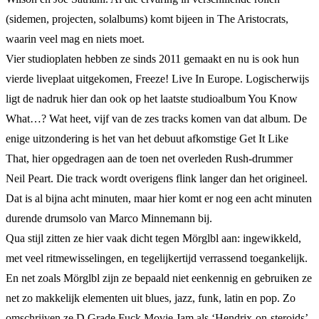
(sidemen, projecten, solalbums) komt bijeen in The Aristocrats,
waarin veel mag en niets moet.
Vier studioplaten hebben ze sinds 2011 gemaakt en nu is ook hun
vierde liveplaat uitgekomen, Freeze! Live In Europe. Logischerwijs
ligt de nadruk hier dan ook op het laatste studioalbum You Know
What…? Wat heet, vijf van de zes tracks komen van dat album. De
enige uitzondering is het van het debuut afkomstige Get It Like
That, hier opgedragen aan de toen net overleden Rush-drummer
Neil Peart. Die track wordt overigens flink langer dan het origineel.
Dat is al bijna acht minuten, maar hier komt er nog een acht minuten
durende drumsolo van Marco Minnemann bij.
Qua stijl zitten ze hier vaak dicht tegen Mörglbl aan: ingewikkeld,
met veel ritmewisselingen, en tegelijkertijd verrassend toegankelijk.
En net zoals Mörglbl zijn ze bepaald niet eenkennig en gebruiken ze
net zo makkelijk elementen uit blues, jazz, funk, latin en pop. Zo
omschrijven ze D Grade Fuck Movie Jam als ‘Hendrix-on-steroids’,