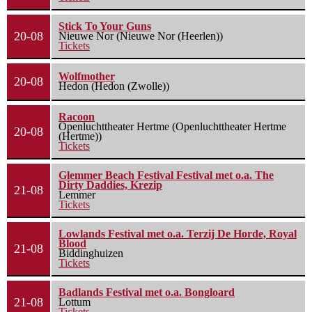
Stick To Your Guns
20-08
Nieuwe Nor (Nieuwe Nor (Heerlen))
Tickets
Wolfmother
20-08
Hedon (Hedon (Zwolle))
Racoon
Openluchttheater Hertme (Openluchttheater Hertme
20-08
(Hertme))
Tickets
Glemmer Beach Festival Festival met o.a. The
Dirty Daddies, Krezip
21-08
Lemmer
Tickets
Lowlands Festival met o.a. Terzij De Horde, Royal
Blood
21-08
Biddinghuizen
Tickets
Badlands Festival met o.a. Bongloard
21-08
Lottum
Tickets