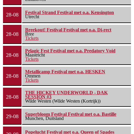
Festival Strand Festival met o.a. Kensington
28-08
Utrecht
Breekout! Festival Festival met o.a. Di-rect
28-08
Bree
Tickets
Pelagic Fest Festival met o.a. Predatory Void
28-08
Maastricht
Tickets
Metallicamp Festival met o.a. HESKEN
28-08
Ommen
Tickets
THE HICKEY UNDERWORLD - DAK
28-08
SESSION #3
Wilde Westen (Wilde Westen (Kortrijk))
Superbloom Festival Festival met o.a. Bastille
29-08
Munchen, Duitsland
Popelucht Festival met o.a. Queen of Spades