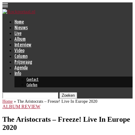
Home
Nieuws
Live
Album
Interview
Video
Column
Prijsvraag
Agenda
Info
Contact
Colofon
Zoeken
Home
»
The Aristocrats – Freeze! Live In Europe 2020
ALBUM REVIEW
The Aristocrats – Freeze! Live In Europe
2020