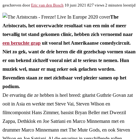
geschreven door
Eric van den Bosch
10 juni 2021
827
views
2 minuten leestijd
The
Aristocrats, het onverwachte resultaat van een min of meer
toevallig tot stand gekomen clinic, hebben zich vernoemd naar
een beruchte grap
uit vooral het Amerikaanse comedycircuit.
Niet zo gek, want de drie heren die dit gezelschap vormen staan
er om bekend zichzelf vooral niet al te serieus te nemen. Hun
muziek wel, maar er mag zeker ook gelachen worden.
Bovendien staan ze met zichtbaar veel plezier samen op het
podium.
De ervaring die ze hebben is heel breed: gitarist Guthrie Govan zat
ooit in Asia en werkte met Steve Vai, Steven Wilson en
filmcomponist Hans Zimmer, bassist Bryan Beller met Dweezil
Zappa, Dethklok en Joe Satriani en Marco Minnemann met en
drummer Marco Minnemann met The Mute Gods, en ook Steven
Wilson en Joe Satriani. Al die ervaring in verschillende rollen