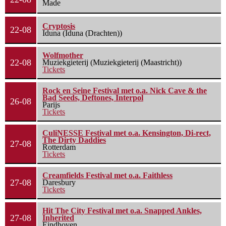
Made
Cryptosis
22-08
Iduna (Iduna (Drachten))
Wolfmother
22-08
Muziekgieterij (Muziekgieterij (Maastricht))
Tickets
Rock en Seine Festival met o.a. Nick Cave & the
Bad Seeds, Deftones, Interpol
26-08
Parijs
Tickets
CuliNESSE Festival met o.a. Kensington, Di-rect,
The Dirty Daddies
27-08
Rotterdam
Tickets
Creamfields Festival met o.a. Faithless
27-08
Daresbury
Tickets
Hit The City Festival met o.a. Snapped Ankles,
27-08
Inherited
Eindhoven