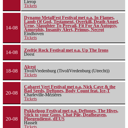
Lierop
Tickets
Dynamo MetalFest Festival met o.a. In Flames,
Lamb Of God, Testament, Overkill, Death Angel,
Urne, Slaughter To Prevail, Fit For An Autopsy,
14-08
Amorphis, Insanity Alert, Primus, Necrot
Eindhoven
Tickets
Zeeltje Rock Festival met o.a. Up The Irons
14-08
Deest
Alcest
18-08
TivoliVredenburg (TivoliVredenburg (Utrecht))
Tickets
Cabaret Vert Festival met o.a. Nick Cave & the
Bad Seeds, Deftones, Body Count feat. Ice-T
20-08
Charleville-Mézières
Tickets
Pukkelpop Festival met o.a. Deftones, The Hives,
Stick to your Guns, Chat Pile, Deafheaven,
20-08
Ploegendienst, dEUS
Hasselt
Tickets