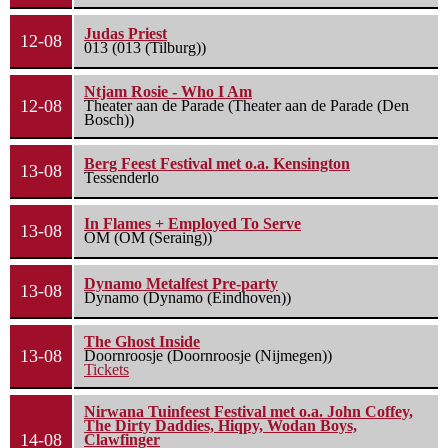
Judas Priest
12-08
013 (013 (Tilburg))
Ntjam Rosie - Who I Am
12-08
Theater aan de Parade (Theater aan de Parade (Den
Bosch))
Berg Feest Festival met o.a. Kensington
13-08
Tessenderlo
In Flames + Employed To Serve
13-08
OM (OM (Seraing))
Dynamo Metalfest Pre-party
13-08
Dynamo (Dynamo (Eindhoven))
The Ghost Inside
13-08
Doornroosje (Doornroosje (Nijmegen))
Tickets
Nirwana Tuinfeest Festival met o.a. John Coffey,
The Dirty Daddies, Hiqpy, Wodan Boys,
14-08
Clawfinger