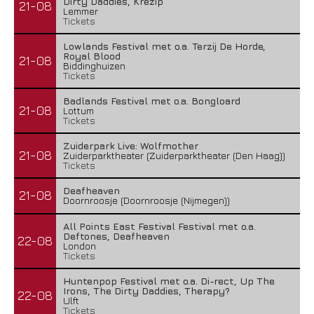
Dirty Daddies, Krezip
21-08
Lemmer
Tickets
Lowlands Festival met o.a. Terzij De Horde,
Royal Blood
21-08
Biddinghuizen
Tickets
Badlands Festival met o.a. Bongloard
21-08
Lottum
Tickets
Zuiderpark Live: Wolfmother
21-08
Zuiderparktheater (Zuiderparktheater (Den Haag))
Tickets
Deafheaven
21-08
Doornroosje (Doornroosje (Nijmegen))
All Points East Festival Festival met o.a.
Deftones, Deafheaven
22-08
London
Tickets
Huntenpop Festival met o.a. Di-rect, Up The
Irons, The Dirty Daddies, Therapy?
22-08
Ulft
Tickets