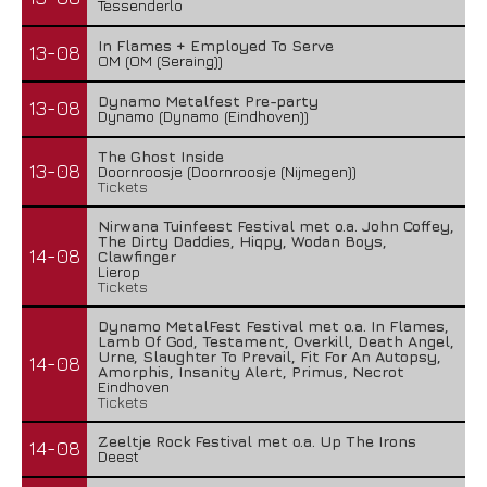
Tessenderlo
In Flames + Employed To Serve
13-08
OM (OM (Seraing))
Dynamo Metalfest Pre-party
13-08
Dynamo (Dynamo (Eindhoven))
The Ghost Inside
13-08
Doornroosje (Doornroosje (Nijmegen))
Tickets
Nirwana Tuinfeest Festival met o.a. John Coffey,
The Dirty Daddies, Hiqpy, Wodan Boys,
14-08
Clawfinger
Lierop
Tickets
Dynamo MetalFest Festival met o.a. In Flames,
Lamb Of God, Testament, Overkill, Death Angel,
Urne, Slaughter To Prevail, Fit For An Autopsy,
14-08
Amorphis, Insanity Alert, Primus, Necrot
Eindhoven
Tickets
Zeeltje Rock Festival met o.a. Up The Irons
14-08
Deest