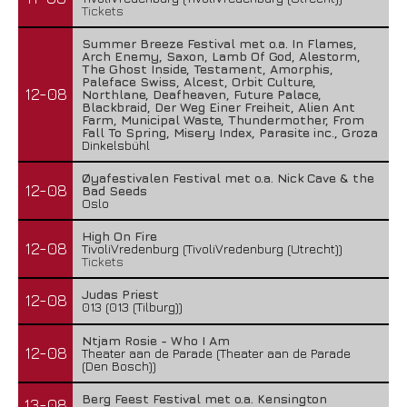
Tickets
Summer Breeze Festival met o.a. In Flames,
Arch Enemy, Saxon, Lamb Of God, Alestorm,
The Ghost Inside, Testament, Amorphis,
Paleface Swiss, Alcest, Orbit Culture,
12-08
Northlane, Deafheaven, Future Palace,
Blackbraid, Der Weg Einer Freiheit, Alien Ant
Farm, Municipal Waste, Thundermother, From
Fall To Spring, Misery Index, Parasite inc., Groza
Dinkelsbühl
Øyafestivalen Festival met o.a. Nick Cave & the
12-08
Bad Seeds
Oslo
High On Fire
12-08
TivoliVredenburg (TivoliVredenburg (Utrecht))
Tickets
Judas Priest
12-08
013 (013 (Tilburg))
Ntjam Rosie - Who I Am
12-08
Theater aan de Parade (Theater aan de Parade
(Den Bosch))
Berg Feest Festival met o.a. Kensington
13-08