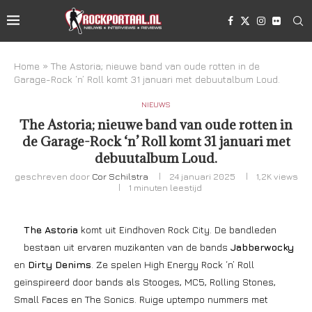
Home
»
The Astoria; nieuwe band van oude rotten in de
Garage-Rock ‘n’ Roll komt 31 januari met debuutalbum Loud.
NIEUWS
The Astoria; nieuwe band van oude rotten in
de Garage-Rock ‘n’ Roll komt 31 januari met
debuutalbum Loud.
geschreven door
Cor Schilstra
24 januari 2025
1,2K
views
1 minuten leestijd
The Astoria
komt uit Eindhoven Rock City. De bandleden
bestaan uit ervaren muzikanten van de bands
Jabberwocky
en
Dirty Denims
. Ze spelen High Energy Rock ‘n’ Roll
geïnspireerd door bands als Stooges, MC5, Rolling Stones,
Small Faces en The Sonics. Ruige uptempo nummers met