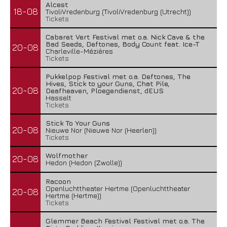
Alcest
18-08
TivoliVredenburg (TivoliVredenburg (Utrecht))
Tickets
Cabaret Vert Festival met o.a. Nick Cave & the
Bad Seeds, Deftones, Body Count feat. Ice-T
20-08
Charleville-Mézières
Tickets
Pukkelpop Festival met o.a. Deftones, The
Hives, Stick to your Guns, Chat Pile,
20-08
Deafheaven, Ploegendienst, dEUS
Hasselt
Tickets
Stick To Your Guns
20-08
Nieuwe Nor (Nieuwe Nor (Heerlen))
Tickets
Wolfmother
20-08
Hedon (Hedon (Zwolle))
Racoon
Openluchttheater Hertme (Openluchttheater
20-08
Hertme (Hertme))
Tickets
Glemmer Beach Festival Festival met o.a. The