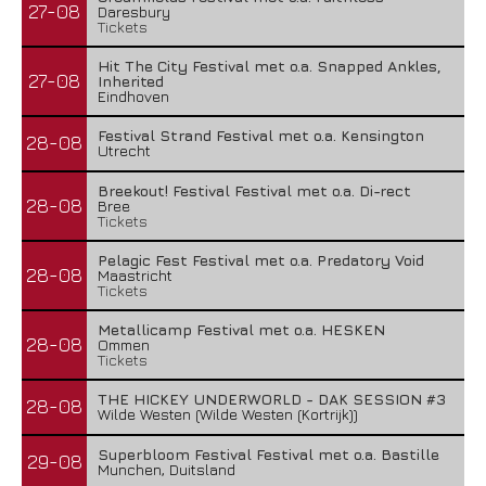
27-08
Daresbury
Tickets
Hit The City Festival met o.a. Snapped Ankles,
27-08
Inherited
Eindhoven
Festival Strand Festival met o.a. Kensington
28-08
Utrecht
Breekout! Festival Festival met o.a. Di-rect
28-08
Bree
Tickets
Pelagic Fest Festival met o.a. Predatory Void
28-08
Maastricht
Tickets
Metallicamp Festival met o.a. HESKEN
28-08
Ommen
Tickets
THE HICKEY UNDERWORLD - DAK SESSION #3
28-08
Wilde Westen (Wilde Westen (Kortrijk))
Superbloom Festival Festival met o.a. Bastille
29-08
Munchen, Duitsland