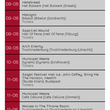
Hatebreed
09-08
Het Bolwerk (Het Bolwerk (Sneek))
Midnight
09-08
Bibelot (Bibelot (Dordrecht))
Tickets
Spectral Wound
09-08
Hall Of Fame (Hall Of Fame (Tilburg))
Tickets
Arch Enemy
09-08
TivoliVredenburg (TivoliVredenburg (Utrecht))
Municipal Waste
10-08
Dynamo (Dynamo (Eindhoven))
Tickets
Sziget Festival met o.a. John Coffey, Bring Me
The Horizon, Health
11-08
Óbudai Eiland, Budapest
Tickets
Municipal Waste
11-08
Cafe Calluna (Cafe Calluna (Ommen))
Wolves In The Throne Room
11-08
TivoliVredenburg (TivoliVredenburg (Utrecht))