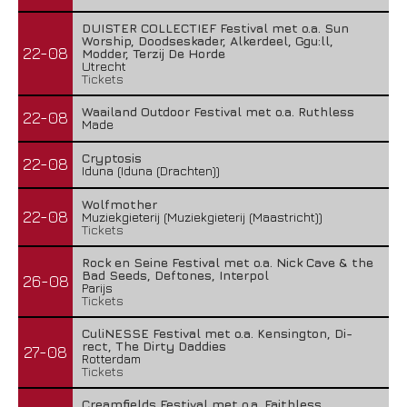
DUISTER COLLECTIEF Festival met o.a. Sun
Worship, Doodseskader, Alkerdeel, Ggu:ll,
22-08
Modder, Terzij De Horde
Utrecht
Tickets
Waailand Outdoor Festival met o.a. Ruthless
22-08
Made
Cryptosis
22-08
Iduna (Iduna (Drachten))
Wolfmother
22-08
Muziekgieterij (Muziekgieterij (Maastricht))
Tickets
Rock en Seine Festival met o.a. Nick Cave & the
Bad Seeds, Deftones, Interpol
26-08
Parijs
Tickets
CuliNESSE Festival met o.a. Kensington, Di-
rect, The Dirty Daddies
27-08
Rotterdam
Tickets
Creamfields Festival met o.a. Faithless