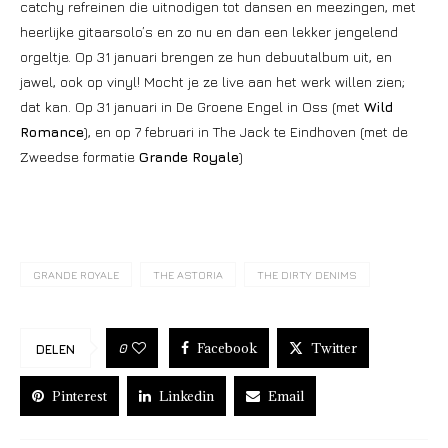
catchy refreinen die uitnodigen tot dansen en meezingen, met
heerlijke gitaarsolo’s en zo nu en dan een lekker jengelend
orgeltje. Op 31 januari brengen ze hun debuutalbum uit, en
jawel, ook op vinyl! Mocht je ze live aan het werk willen zien;
dat kan. Op 31 januari in De Groene Engel in Oss (met
Wild
Romance
), en op 7 februari in The Jack te Eindhoven (met de
Zweedse formatie
Grande Royale
)
GRANDE ROYALE
THE ASTORIA
THE DIRTY DENIMS
Facebook
Twitter
0
DELEN
Pinterest
Linkedin
Email