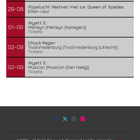
Popelucht Festival met o.a. Queen of Spades
29-08
Etten-Leur
Wyatt E.
01-09
Merleyn (Merleyn (Nijmegen))
Tickets
Chuck Ragan
02-09
TivoliVredenburg (TivoliVredenburg (Utrecht))
Tickets
Wyatt E.
02-09
Musicon (Musicon (Den Haag))
Tickets