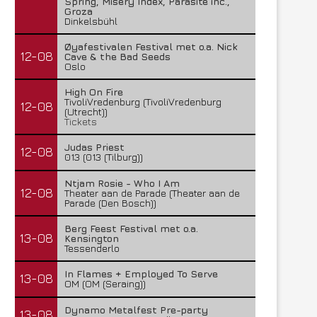
Spring, Misery Index, Parasite inc.,
Groza
Dinkelsbühl
Øyafestivalen Festival met o.a. Nick
12-08
Cave & the Bad Seeds
Oslo
High On Fire
TivoliVredenburg (TivoliVredenburg
12-08
(Utrecht))
Tickets
Judas Priest
12-08
013 (013 (Tilburg))
Ntjam Rosie - Who I Am
12-08
Theater aan de Parade (Theater aan de
Parade (Den Bosch))
Berg Feest Festival met o.a.
13-08
Kensington
Tessenderlo
In Flames + Employed To Serve
13-08
OM (OM (Seraing))
Dynamo Metalfest Pre-party
13-08