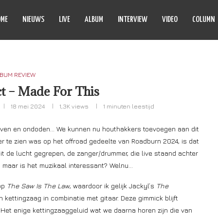
OME
NIEUWS
LIVE
ALBUM
INTERVIEW
VIDEO
COLUMN
BUM REVIEW
t – Made For This
18 mei 2024
1,3K
views
1 minuten leestijd
lven en ondoden… We kunnen nu houthakkers toevoegen aan dit
er te zien was op het offroad gedeelte van Roadburn 2024, is dat
 uit de lucht gegrepen, de zanger/drummer, die live staand achter
g, maar is het muzikaal interessant? Welnu…
 op
The Saw Is The Law
, waardoor ik gelijk Jackyl’s
The
kettingzaag in combinatie met gitaar. Deze gimmick blijft
 Het enige kettingzaaggeluid wat we daarna horen zijn die van