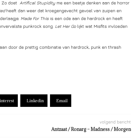
d. Zo doet
Artifical Stupidity
me een beetje denken aan de horror
ted
heeft dan weer dat kroegengevecht gevoel van zuipen en
derlaagje.
Made For This
is een ode aan de hardrock en heeft
onvervalste punkrock song.
Let Her Go
lijkt wat Misfits invloeden
taan door de prettig combinatie van hardrock, punk en thrash
interest
Linkedin
Email
volgend bericht
Antzaat / Ronarg – Madness / Morgen