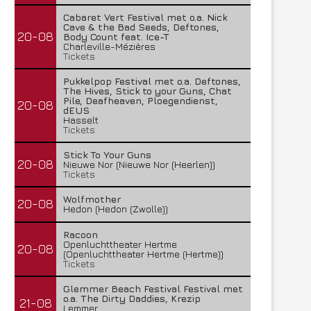
Cabaret Vert Festival met o.a. Nick
Cave & the Bad Seeds, Deftones,
20-08
Body Count feat. Ice-T
Charleville-Mézières
Tickets
Pukkelpop Festival met o.a. Deftones,
The Hives, Stick to your Guns, Chat
Pile, Deafheaven, Ploegendienst,
20-08
dEUS
Hasselt
Tickets
Stick To Your Guns
20-08
Nieuwe Nor (Nieuwe Nor (Heerlen))
Tickets
Wolfmother
20-08
Hedon (Hedon (Zwolle))
Racoon
Openluchttheater Hertme
20-08
(Openluchttheater Hertme (Hertme))
Tickets
Glemmer Beach Festival Festival met
o.a. The Dirty Daddies, Krezip
21-08
Lemmer