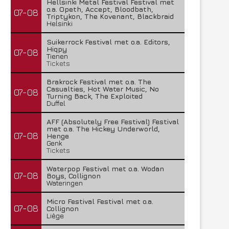
Hellsinki Metal Festival Festival met
o.a. Opeth, Accept, Bloodbath,
07-08
Triptykon, The Kovenant, Blackbraid
Helsinki
Suikerrock Festival met o.a. Editors,
Hiqpy
07-08
Tienen
Tickets
Brakrock Festival met o.a. The
Casualties, Hot Water Music, No
07-08
Turning Back, The Exploited
Duffel
AFF (Absolutely Free Festival) Festival
met o.a. The Hickey Underworld,
07-08
Henge
Genk
Tickets
Waterpop Festival met o.a. Wodan
07-08
Boys, Collignon
Wateringen
Micro Festival Festival met o.a.
07-08
Collignon
Liège