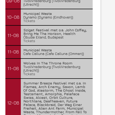
09-08
TivoliVredenburg (TivoliVredenburg
(Utrecht))
Municipal Waste
10-08
Dynamo (Dynamo (Eindhoven))
Tickets
Sziget Festival met o.a. John Coffey,
Bring Me The Horizon, Health
11-08
Óbudai Eiland, Budapest
Tickets
Municipal Waste
11-08
Cafe Calluna (Cafe Calluna (Ommen))
Wolves In The Throne Room
TivoliVredenburg (TivoliVredenburg
11-08
(Utrecht))
Tickets
Summer Breeze Festival met o.a. In
Flames, Arch Enemy, Saxon, Lamb
Of God, Alestorm, The Ghost Inside,
Testament, Amorphis, Paleface
Swiss, Alcest, Orbit Culture,
Northlane, Deafheaven, Future
12-08
Palace, Blackbraid, Der Weg Einer
Freiheit, Alien Ant Farm, Municipal
Waste, Thundermother, From Fall To