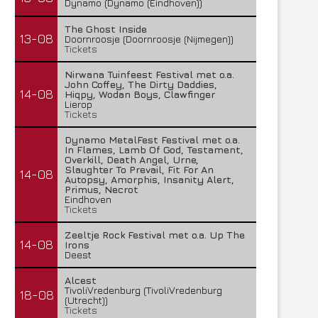
Dynamo (Dynamo (Eindhoven))
The Ghost Inside
13-08
Doornroosje (Doornroosje (Nijmegen))
Tickets
Nirwana Tuinfeest Festival met o.a.
John Coffey, The Dirty Daddies,
14-08
Hiqpy, Wodan Boys, Clawfinger
Lierop
Tickets
Dynamo MetalFest Festival met o.a.
In Flames, Lamb Of God, Testament,
Overkill, Death Angel, Urne,
Slaughter To Prevail, Fit For An
14-08
Autopsy, Amorphis, Insanity Alert,
Primus, Necrot
Eindhoven
Tickets
Zeeltje Rock Festival met o.a. Up The
14-08
Irons
Deest
Alcest
TivoliVredenburg (TivoliVredenburg
18-08
(Utrecht))
Tickets