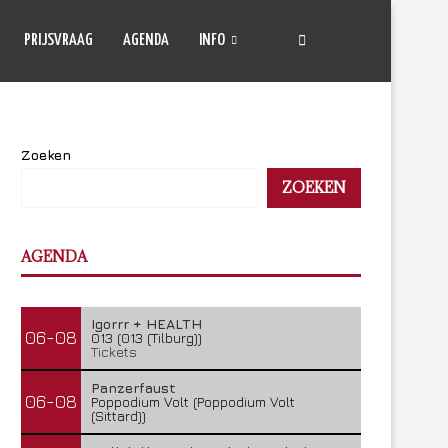
PRIJSVRAAG
AGENDA
INFO
Zoeken
ZOEKEN
AGENDA
Igorrr + HEALTH
06-08
013 (013 (Tilburg))
Tickets
Panzerfaust
06-08
Poppodium Volt (Poppodium Volt
(Sittard))