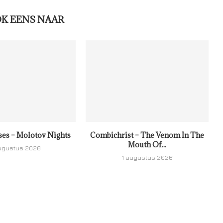
OK EENS NAAR
ses – Molotov Nights
Combichrist – The Venom In The
Mouth Of...
ugustus 2026
1 augustus 2026