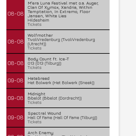
M'era Luna Festival met o.a. Auger,
Clan Of Xymox, Xandria, Within
Temptation, In Extremo, Floor
08-08
Jansen, White Lies
Hildesheim
Tickets
Wolfmother
TivoliVredenburg (TivoliVredenburg
08-08
(Utrecht))
Tickets
Body Count ft. Ice-T
08-08
013 (013 (Tilburg))
Tickets
Hatebreed
09-08
Het Bolwerk (Het Bolwerk (Sneek))
Midnight
09-08
Bibelot (Bibelot (Dordrecht))
Tickets
Spectral Wound
09-08
Hall Of Fame (Hall Of Fame (Tilburg))
Tickets
Arch Enemy