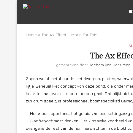
H
Home
»
The Ax Effect – Made For This
AL
The Ax Effec
geschreven door
Jochem Van Der Steen
Zagen we al metal bands met dwergen, piraten, weerwo
rijtje. Serieus! Het concept van deze band, die onder me
het allemaal over dit stoere beroep gaat. Dat blijkt niet
zijn drum speelt, is professioneel boomspecialist! Geini
Het album opent met het geluid van een kettingzaag
Lumberjack
moet denken. Het klassieke voorbeeld van 
overigens de rest van de nummers achter in de blokhut.