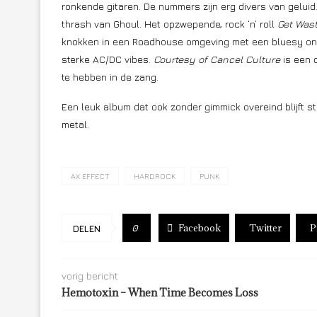
ronkende gitaren. De nummers zijn erg divers van gelui
thrash van Ghoul. Het opzwepende, rock ‘n’ roll
Get Was
knokken in een Roadhouse omgeving met een bluesy on
sterke AC/DC vibes.
Courtesy of Cancel Culture
is een 
te hebben in de zang.
Een leuk album dat ook zonder gimmick overeind blijft s
metal.
AX EFFECT
HARDROCK
PUNK
Facebook
Twitter
P
0
DELEN
vorig bericht
Hemotoxin – When Time Becomes Loss