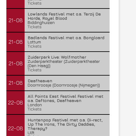
Tickets
Lowlands Festival met o.a. Terzij De
Horde, Royal Blood
21-08
Biddinghuizen
Tickets
Badlands Festival met o.a. Bongloard
21-08
Lottum
Tickets
Zuiderpark Live: Wolfmother
Zuiderparktheater (Zuiderparktheater
21-08
(Den Haag))
Tickets
Deafheaven
21-08
Doornroosje (Doornroosje (Nijmegen))
All Points East Festival Festival met
o.a. Deftones, Deafheaven
22-08
London
Tickets
Huntenpop Festival met o.a. Di-rect,
Up The Irons, The Dirty Daddies,
22-08
Therapy?
Ulft