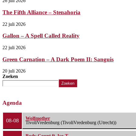
26 juli 2026
The Fifth Alliance – Stenahoria
22 juli 2026
Gallon – A Spell Called Reality
22 juli 2026
Green Carnation – A Dark Poem II: Sanguis
20 juli 2026
Zoeken
Zoeken
Agenda
Wolfmother
08-08
TivoliVredenburg (TivoliVredenburg (Utrecht))
Body Count ft. Ice-T