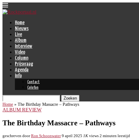
Home
Nieuws
Live
Album
Interview
Video
Column
Prijsvraag
Agenda
Info
Contact
Colofon
Zoeken
Home
»
The Birthday Massacre – Pathways
ALBUM REVIEW
The Birthday Massacre – Pathways
geschreven door
Ron Schoonwater
9 april 2025
1K
views
2 minuten leestijd