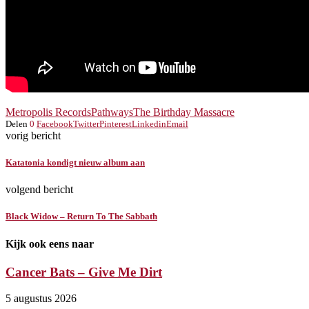
Metropolis Records
Pathways
The Birthday Massacre
Delen
0
Facebook
Twitter
Pinterest
Linkedin
Email
vorig bericht
Katatonia kondigt nieuw album aan
volgend bericht
Black Widow – Return To The Sabbath
Kijk ook eens naar
Cancer Bats – Give Me Dirt
5 augustus 2026