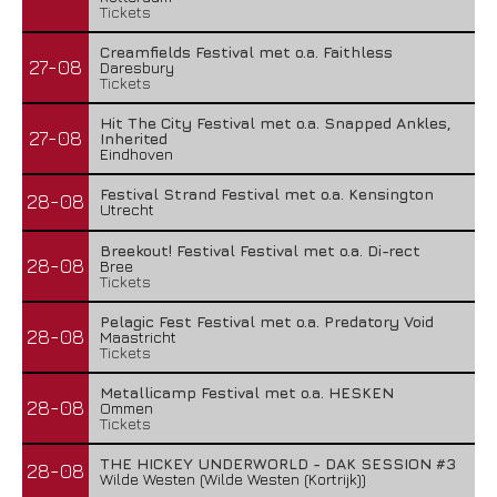
Tickets
Creamfields Festival met o.a. Faithless
27-08
Daresbury
Tickets
Hit The City Festival met o.a. Snapped Ankles,
27-08
Inherited
Eindhoven
Festival Strand Festival met o.a. Kensington
28-08
Utrecht
Breekout! Festival Festival met o.a. Di-rect
28-08
Bree
Tickets
Pelagic Fest Festival met o.a. Predatory Void
28-08
Maastricht
Tickets
Metallicamp Festival met o.a. HESKEN
28-08
Ommen
Tickets
THE HICKEY UNDERWORLD - DAK SESSION #3
28-08
Wilde Westen (Wilde Westen (Kortrijk))