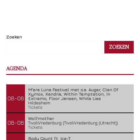
Zoeken
ZOEKEN
AGENDA
M'era Luna Festival met o.a. Auger, Clan Of
Xymox, Xandria, Within Temptation, In
08-08
Extremo, Floor Jansen, White Lies
Hildesheim
Tickets
Wolfmother
08-08
TivoliVredenburg (TivoliVredenburg (Utrecht))
Tickets
Body Count ft. Ice-T