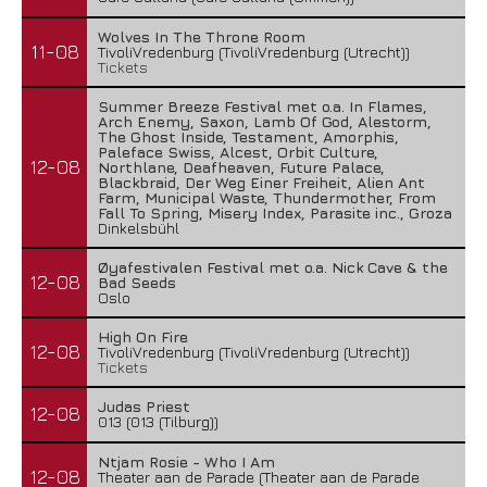
Wolves In The Throne Room
11-08
TivoliVredenburg (TivoliVredenburg (Utrecht))
Tickets
Summer Breeze Festival met o.a. In Flames,
Arch Enemy, Saxon, Lamb Of God, Alestorm,
The Ghost Inside, Testament, Amorphis,
Paleface Swiss, Alcest, Orbit Culture,
12-08
Northlane, Deafheaven, Future Palace,
Blackbraid, Der Weg Einer Freiheit, Alien Ant
Farm, Municipal Waste, Thundermother, From
Fall To Spring, Misery Index, Parasite inc., Groza
Dinkelsbühl
Øyafestivalen Festival met o.a. Nick Cave & the
12-08
Bad Seeds
Oslo
High On Fire
12-08
TivoliVredenburg (TivoliVredenburg (Utrecht))
Tickets
Judas Priest
12-08
013 (013 (Tilburg))
Ntjam Rosie - Who I Am
12-08
Theater aan de Parade (Theater aan de Parade