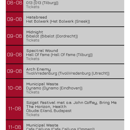
08-08
013 (013 (Tilburg))
Tickets
Hatebreed
09-08
Het Bolwerk (Het Bolwerk (Sneek))
Midnight
09-08
Bibelot (Bibelot (Dordrecht))
Tickets
Spectral Wound
09-08
Hall Of Fame (Hall Of Fame (Tilburg))
Tickets
Arch Enemy
09-08
TivoliVredenburg (TivoliVredenburg (Utrecht))
Municipal Waste
10-08
Dynamo (Dynamo (Eindhoven))
Tickets
Sziget Festival met o.a. John Coffey, Bring Me
The Horizon, Health
11-08
Óbudai Eiland, Budapest
Tickets
Municipal Waste
11-08
Cafe Calluna (Cafe Calluna (Ommen))