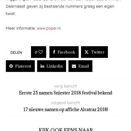
Daarnaast geven zij bestaande nummers graag een eigen
twist.
Meer informatie:
www.popei.nl
Facebook
Twitter
0
DELEN
Pinterest
Linkedin
Email
vorig bericht
Eerste 25 namen Sniester 2018 festival bekend
volgend bericht
17 nieuwe namen op affiche Alcatraz 2018!
KIJK OOK EENS NAAR