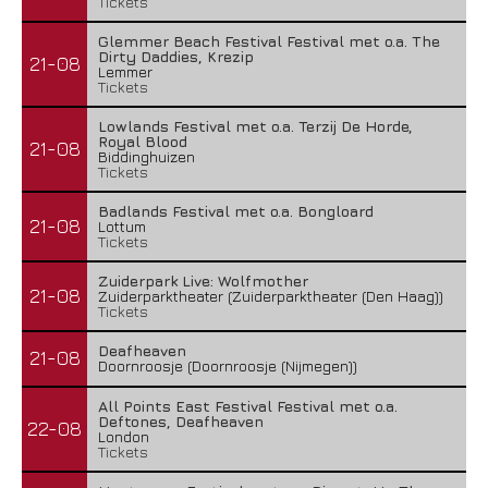
Tickets
Glemmer Beach Festival Festival met o.a. The
Dirty Daddies, Krezip
21-08
Lemmer
Tickets
Lowlands Festival met o.a. Terzij De Horde,
Royal Blood
21-08
Biddinghuizen
Tickets
Badlands Festival met o.a. Bongloard
21-08
Lottum
Tickets
Zuiderpark Live: Wolfmother
21-08
Zuiderparktheater (Zuiderparktheater (Den Haag))
Tickets
Deafheaven
21-08
Doornroosje (Doornroosje (Nijmegen))
All Points East Festival Festival met o.a.
Deftones, Deafheaven
22-08
London
Tickets