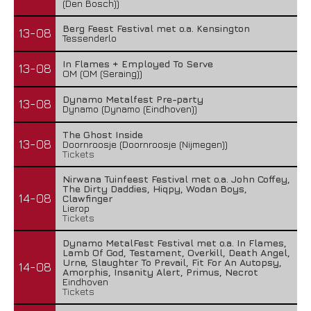
(Den Bosch))
Berg Feest Festival met o.a. Kensington
13-08
Tessenderlo
In Flames + Employed To Serve
13-08
OM (OM (Seraing))
Dynamo Metalfest Pre-party
13-08
Dynamo (Dynamo (Eindhoven))
The Ghost Inside
13-08
Doornroosje (Doornroosje (Nijmegen))
Tickets
Nirwana Tuinfeest Festival met o.a. John Coffey,
The Dirty Daddies, Hiqpy, Wodan Boys,
14-08
Clawfinger
Lierop
Tickets
Dynamo MetalFest Festival met o.a. In Flames,
Lamb Of God, Testament, Overkill, Death Angel,
Urne, Slaughter To Prevail, Fit For An Autopsy,
14-08
Amorphis, Insanity Alert, Primus, Necrot
Eindhoven
Tickets