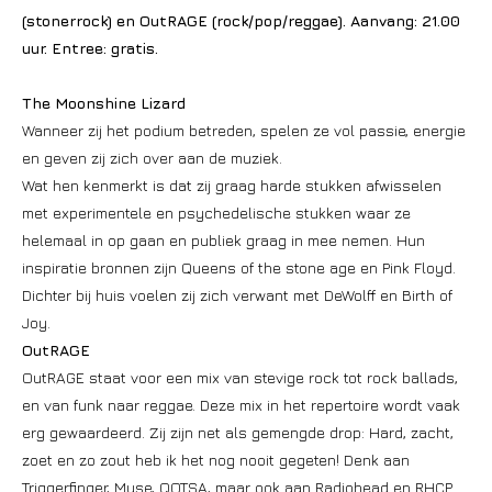
(stonerrock) en OutRAGE (rock/pop/reggae). Aanvang: 21.00
uur. Entree: gratis.
The Moonshine Lizard
Wanneer zij het podium betreden, spelen ze vol passie, energie
en geven zij zich over aan de muziek.
Wat hen kenmerkt is dat zij graag harde stukken afwisselen
met experimentele en psychedelische stukken waar ze
helemaal in op gaan en publiek graag in mee nemen. Hun
inspiratie bronnen zijn Queens of the stone age en Pink Floyd.
Dichter bij huis voelen zij zich verwant met DeWolff en Birth of
Joy.
OutRAGE
OutRAGE staat voor een mix van stevige rock tot rock ballads,
en van funk naar reggae. Deze mix in het repertoire wordt vaak
erg gewaardeerd. Zij zijn net als gemengde drop: Hard, zacht,
zoet en zo zout heb ik het nog nooit gegeten! Denk aan
Triggerfinger, Muse, QOTSA, maar ook aan Radiohead en RHCP.