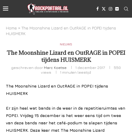
Home
»
The Moonshine Lizard en OutRAGE in POPEI tijdens
HUISMERK
NIEUWS
The Moonshine Lizard en OutRAGE in POPEI
tijdens HUISMERK
geschreven door
Marc Koetse
1 december 2017
550
views
1 minuten leestijd
The Moonshine Lizard en OutRAGE
in POPEI tijdens
HUISMERK
Er zijn heel wat bands in de weer in de repetitieruimtes van
POPEI. Vrijdag
15 december
is het weer eens tijd om
twee
van deze
bands naar het café-podium te slepen tijdens
HUISMERK.
Deze keer met The Moonshine Lizard