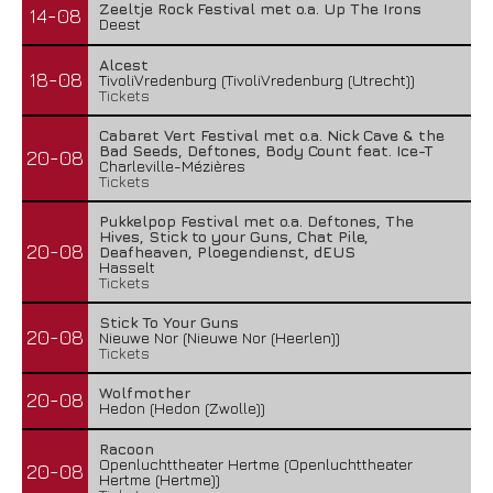
Zeeltje Rock Festival met o.a. Up The Irons
14-08
Deest
Alcest
18-08
TivoliVredenburg (TivoliVredenburg (Utrecht))
Tickets
Cabaret Vert Festival met o.a. Nick Cave & the
Bad Seeds, Deftones, Body Count feat. Ice-T
20-08
Charleville-Mézières
Tickets
Pukkelpop Festival met o.a. Deftones, The
Hives, Stick to your Guns, Chat Pile,
20-08
Deafheaven, Ploegendienst, dEUS
Hasselt
Tickets
Stick To Your Guns
20-08
Nieuwe Nor (Nieuwe Nor (Heerlen))
Tickets
Wolfmother
20-08
Hedon (Hedon (Zwolle))
Racoon
Openluchttheater Hertme (Openluchttheater
20-08
Hertme (Hertme))