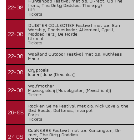
Huntenpop Festival met o.a. Di-rect, Up The
Irons, The Dirty Daddies, Therapy?
22-08
Ulft
Tickets
DUISTER COLLECTIEF Festival met o.a. Sun
Worship, Doodseskader, Alkerdeel, Ggu:ll,
22-08
Modder, Terzij De Horde
Utrecht
Tickets
Waailand Outdoor Festival met o.a. Ruthless
22-08
Made
Cryptosis
22-08
Iduna (Iduna (Drachten))
Wolfmother
22-08
Muziekgieterij (Muziekgieterij (Maastricht))
Tickets
Rock en Seine Festival met o.a. Nick Cave & the
Bad Seeds, Deftones, Interpol
26-08
Parijs
Tickets
CuliNESSE Festival met o.a. Kensington, Di-
rect, The Dirty Daddies
27-08
Rotterdam