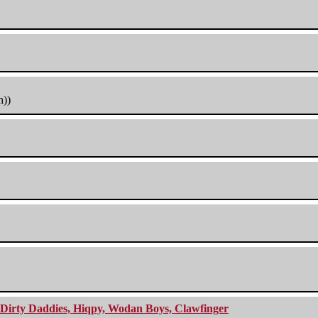
h))
e Dirty Daddies, Hiqpy, Wodan Boys, Clawfinger