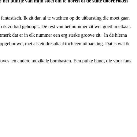
 het puntje van mijn stoel om te horen of de stilte doorbroken
antastisch. Ik zit dan al te wachten op de uitbarsting die moet gaan
 ik zo had gehoopt.. De rest van het nummer zit wel goed in elkaar.
nmerk dat er in elk nummer een erg sterke groove zit. In de hierna
gebouwd, met als eindresultaat toch een uitbarsting. Dat is wat ik
grooves en andere muzikale bombasten. Een puike band, die voor fans