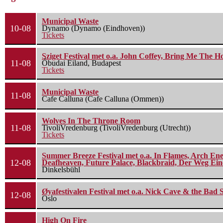
Municipal Waste
10-08
Dynamo (Dynamo (Eindhoven))
Tickets
Sziget Festival met o.a. John Coffey, Bring Me The H
11-08
Óbudai Eiland, Budapest
Tickets
Municipal Waste
11-08
Cafe Calluna (Cafe Calluna (Ommen))
Wolves In The Throne Room
11-08
TivoliVredenburg (TivoliVredenburg (Utrecht))
Tickets
Summer Breeze Festival met o.a. In Flames, Arch Ene
12-08
Deafheaven, Future Palace, Blackbraid, Der Weg Eine
Dinkelsbühl
Øyafestivalen Festival met o.a. Nick Cave & the Bad 
12-08
Oslo
High On Fire