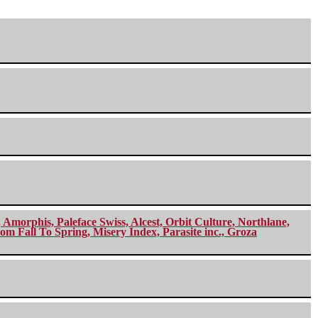
morphis, Paleface Swiss, Alcest, Orbit Culture, Northlane,
m Fall To Spring, Misery Index, Parasite inc., Groza