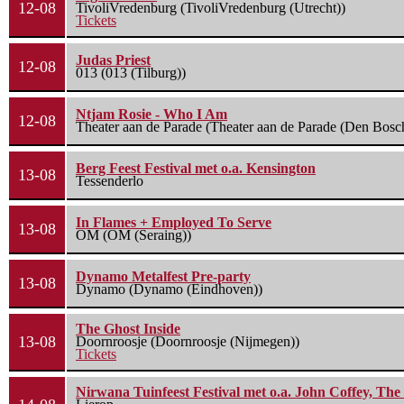
12-08
TivoliVredenburg (TivoliVredenburg (Utrecht))
Tickets
Judas Priest
12-08
013 (013 (Tilburg))
Ntjam Rosie - Who I Am
12-08
Theater aan de Parade (Theater aan de Parade (Den Bosc
Berg Feest Festival met o.a. Kensington
13-08
Tessenderlo
In Flames + Employed To Serve
13-08
OM (OM (Seraing))
Dynamo Metalfest Pre-party
13-08
Dynamo (Dynamo (Eindhoven))
The Ghost Inside
13-08
Doornroosje (Doornroosje (Nijmegen))
Tickets
Nirwana Tuinfeest Festival met o.a. John Coffey, Th