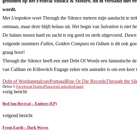
genomen op het Festival Música & Motore, dit in verband met een 
wordt.
Met
Unspoken
weet Through the Silence meteen mijn aandacht te trekk
ontstaan, maar deze blijft helaas uit. Het begin van
Salvation
is niet h
De balans tussen hard en zacht is erg goed en sterk uitgevoerd.
Dawn 
volgende nummers
Fallen
,
Golden
Compass
en
Odium
is dit ook go
graag hoor!
Through the Silence heeft een met Debt Of Words een fantastische de
van Caliban en Killswitch Engage zeker een aanrader is om een keer t
Debt of Words
metalcore
Portugal
Rise Or Die Records
Through the Si
Delen
0
Facebook
Twitter
Pinterest
Linkedin
Email
vorig bericht
Red Sun Revival – Embers (EP)
volgend bericht
From Earth – Dark Waves