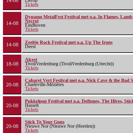
14-08
Lierop
Tickets
Dynamo MetalFest Festival met o.a. In Flames, Lamb O
Necrot
14-08
Eindhoven
Tickets
Zeeltje Rock Festival met o.a. Up The Irons
14-08
Deest
Alcest
18-08
TivoliVredenburg (TivoliVredenburg (Utrecht))
Tickets
Cabaret Vert Festival met o.a. Nick Cave & the Bad S
20-08
Charleville-Mézières
Tickets
Pukkelpop Festival met o.a. Deftones, The Hives, Sti
20-08
Hasselt
Tickets
Stick To Your Guns
20-08
Nieuwe Nor (Nieuwe Nor (Heerlen))
Tickets