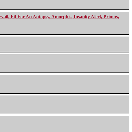
ail, Fit For An Autopsy, Amorphis, Insanity Alert, Primus,