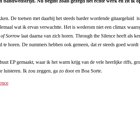
bandwedstrijd. Nu begint zoals gezegd het echte werk en zit ik op
en. De toetsen met daarbij het steeds harder wordende gitaargeluid is f
elemaal wat ik ervan verwachtte. Het is wederom niet een climax waarop
of Sorrow
laat daarna van zich horen. Through the Silence heeft als ke
ed te horen. De nummers hebben ook gemeen, dat er steeds goed wordt op
buut EP gemaakt, waar ik het warm krijg van de vele heerlijke riffs, 
e luisteren. Ik zou zeggen, ga zo door en Boa Sorte.
lence