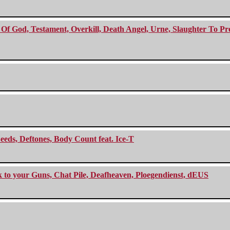
f God, Testament, Overkill, Death Angel, Urne, Slaughter To Prev
eeds, Deftones, Body Count feat. Ice-T
ck to your Guns, Chat Pile, Deafheaven, Ploegendienst, dEUS