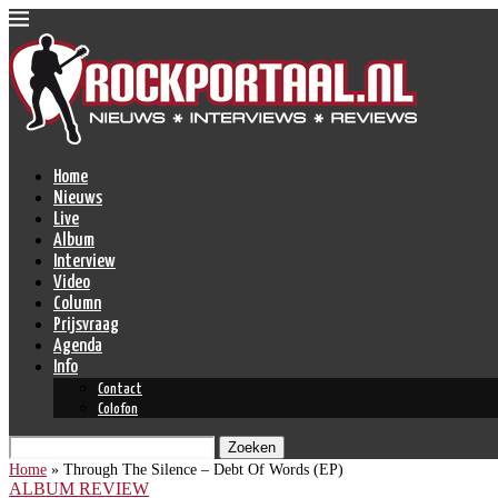
Home
Nieuws
Live
Album
Interview
Video
Column
Prijsvraag
Agenda
Info
Contact
Colofon
Zoeken
Home
»
Through The Silence – Debt Of Words (EP)
ALBUM REVIEW