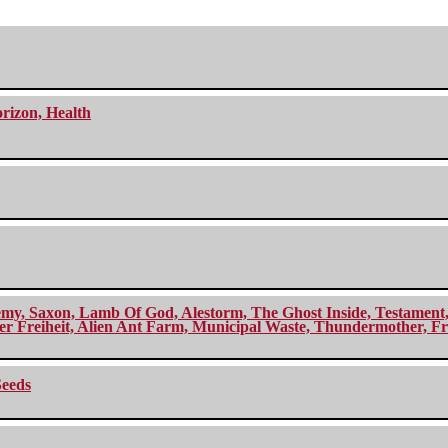
orizon, Health
my, Saxon, Lamb Of God, Alestorm, The Ghost Inside, Testament, A
r Freiheit, Alien Ant Farm, Municipal Waste, Thundermother, Fro
Seeds