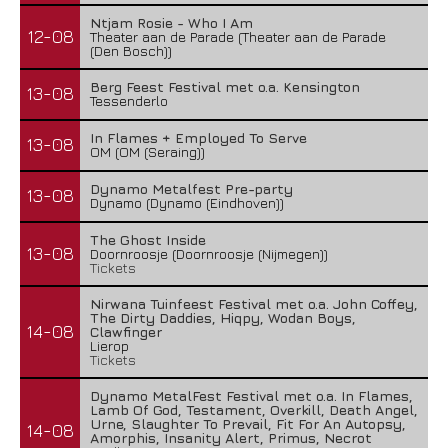
Ntjam Rosie - Who I Am
12-08
Theater aan de Parade (Theater aan de Parade
(Den Bosch))
Berg Feest Festival met o.a. Kensington
13-08
Tessenderlo
In Flames + Employed To Serve
13-08
OM (OM (Seraing))
Dynamo Metalfest Pre-party
13-08
Dynamo (Dynamo (Eindhoven))
The Ghost Inside
13-08
Doornroosje (Doornroosje (Nijmegen))
Tickets
Nirwana Tuinfeest Festival met o.a. John Coffey,
The Dirty Daddies, Hiqpy, Wodan Boys,
14-08
Clawfinger
Lierop
Tickets
Dynamo MetalFest Festival met o.a. In Flames,
Lamb Of God, Testament, Overkill, Death Angel,
Urne, Slaughter To Prevail, Fit For An Autopsy,
14-08
Amorphis, Insanity Alert, Primus, Necrot