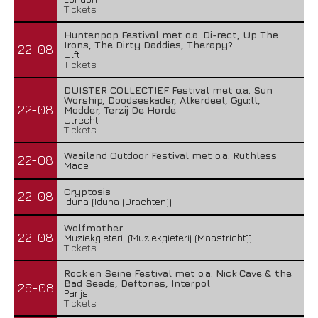
Tickets
Huntenpop Festival met o.a. Di-rect, Up The
Irons, The Dirty Daddies, Therapy?
22-08
Ulft
Tickets
DUISTER COLLECTIEF Festival met o.a. Sun
Worship, Doodseskader, Alkerdeel, Ggu:ll,
22-08
Modder, Terzij De Horde
Utrecht
Tickets
Waailand Outdoor Festival met o.a. Ruthless
22-08
Made
Cryptosis
22-08
Iduna (Iduna (Drachten))
Wolfmother
22-08
Muziekgieterij (Muziekgieterij (Maastricht))
Tickets
Rock en Seine Festival met o.a. Nick Cave & the
Bad Seeds, Deftones, Interpol
26-08
Parijs
Tickets