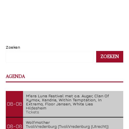
Zoeken
ZOEKEN
AGENDA
M'era Luna Festival met o.a. Auger, Clan Of
Xymox, Xandria, Within Temptation, In
08-08
Extremo, Floor Jansen, White Lies
Hildesheim
Tickets
Wolfmother
08-08
TivoliVredenburg (TivoliVredenburg (Utrecht))