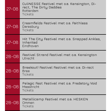
CuliNESSE Festival met o.a. Kensington, Di-
rect, The Dirty Daddies
27-08
Rotterdam
Tickets
Creamfields Festival met o.a. Faithless
27-08
Daresbury
Tickets
Hit The City Festival met o.a. Snapped Ankles,
27-08
Inherited
Eindhoven
Festival Strand Festival met o.a. Kensington
28-08
Utrecht
Breekout! Festival Festival met o.a. Di-rect
28-08
Bree
Tickets
Pelagic Fest Festival met o.a. Predatory Void
28-08
Maastricht
Tickets
Metallicamp Festival met o.a. HESKEN
28-08
Ommen
Tickets