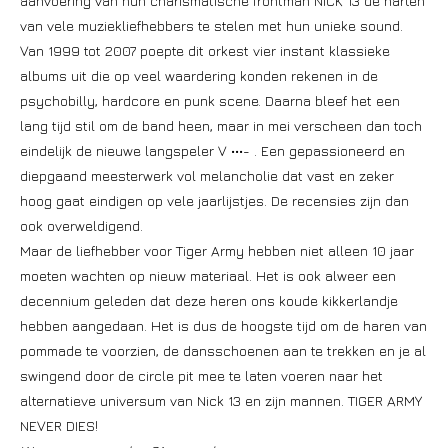
aanvoering van hun charismatische frontman NICK 13 de harten
van vele muziekliefhebbers te stelen met hun unieke sound.
Van 1999 tot 2007 poepte dit orkest vier instant klassieke
albums uit die op veel waardering konden rekenen in de
psychobilly, hardcore en punk scene. Daarna bleef het een
lang tijd stil om de band heen, maar in mei verscheen dan toch
eindelijk de nieuwe langspeler V •••- . Een gepassioneerd en
diepgaand meesterwerk vol melancholie dat vast en zeker
hoog gaat eindigen op vele jaarlijstjes. De recensies zijn dan
ook overweldigend.
Maar de liefhebber voor Tiger Army hebben niet alleen 10 jaar
moeten wachten op nieuw materiaal. Het is ook alweer een
decennium geleden dat deze heren ons koude kikkerlandje
hebben aangedaan. Het is dus de hoogste tijd om de haren van
pommade te voorzien, de dansschoenen aan te trekken en je al
swingend door de circle pit mee te laten voeren naar het
alternatieve universum van Nick 13 en zijn mannen. TIGER ARMY
NEVER DIES!