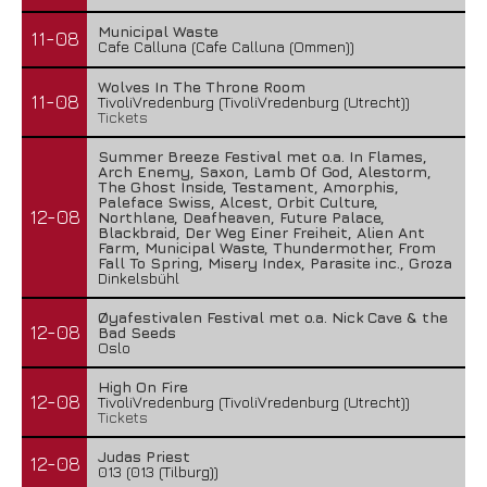
Municipal Waste
11-08
Cafe Calluna (Cafe Calluna (Ommen))
Wolves In The Throne Room
11-08
TivoliVredenburg (TivoliVredenburg (Utrecht))
Tickets
Summer Breeze Festival met o.a. In Flames,
Arch Enemy, Saxon, Lamb Of God, Alestorm,
The Ghost Inside, Testament, Amorphis,
Paleface Swiss, Alcest, Orbit Culture,
12-08
Northlane, Deafheaven, Future Palace,
Blackbraid, Der Weg Einer Freiheit, Alien Ant
Farm, Municipal Waste, Thundermother, From
Fall To Spring, Misery Index, Parasite inc., Groza
Dinkelsbühl
Øyafestivalen Festival met o.a. Nick Cave & the
12-08
Bad Seeds
Oslo
High On Fire
12-08
TivoliVredenburg (TivoliVredenburg (Utrecht))
Tickets
Judas Priest
12-08
013 (013 (Tilburg))