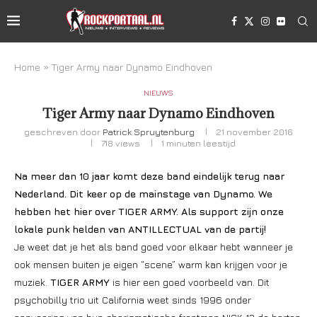
Home
»
Tiger Army naar Dynamo Eindhoven
NIEUWS
Tiger Army naar Dynamo Eindhoven
geschreven door
Patrick Spruytenburg
21 november 2016
718
views
1 minuten leestijd
Na meer dan 10 jaar komt deze band eindelijk terug naar
Nederland. Dit keer op de mainstage van Dynamo. We
hebben het hier over TIGER ARMY. Als support zijn onze
lokale punk helden van ANTILLECTUAL van de partij!
Je weet dat je het als band goed voor elkaar hebt wanneer je
ook mensen buiten je eigen “scene” warm kan krijgen voor je
muziek.
TIGER ARMY
is hier een goed voorbeeld van. Dit
psychobilly trio uit California weet sinds 1996 onder