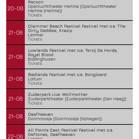
Racoon
Openluchttheater Hertme (Openluchttheater
20-08
Hertme (Hertme))
Tickets
Glemmer Beach Festival Festival met o.a. The
Dirty Daddies, Krezip
21-08
Lemmer
Tickets
Lowlands Festival met o.a. Terzij De Horde,
Royal Blood
21-08
Biddinghuizen
Tickets
Badlands Festival met o.a. Bongloard
21-08
Lottum
Tickets
Zuiderpark Live: Wolfmother
21-08
Zuiderparktheater (Zuiderparktheater (Den Haag))
Tickets
Deafheaven
21-08
Doornroosje (Doornroosje (Nijmegen))
All Points East Festival Festival met o.a.
Deftones, Deafheaven
22-08
London