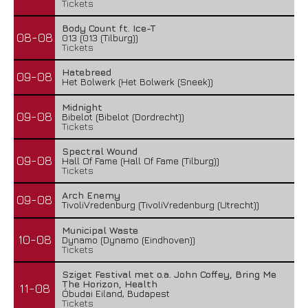
Tickets
Body Count ft. Ice-T
08-08
013 (013 (Tilburg))
Tickets
Hatebreed
09-08
Het Bolwerk (Het Bolwerk (Sneek))
Midnight
09-08
Bibelot (Bibelot (Dordrecht))
Tickets
Spectral Wound
09-08
Hall Of Fame (Hall Of Fame (Tilburg))
Tickets
Arch Enemy
09-08
TivoliVredenburg (TivoliVredenburg (Utrecht))
Municipal Waste
10-08
Dynamo (Dynamo (Eindhoven))
Tickets
Sziget Festival met o.a. John Coffey, Bring Me
The Horizon, Health
11-08
Óbudai Eiland, Budapest
Tickets