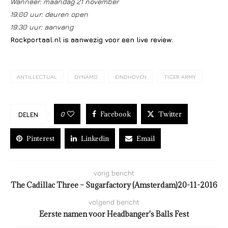
Wanneer: maandag 21 november
19:00 uur: deuren open
19:30 uur: aanvang
Rockportaal.nl is aanwezig voor een live review.
ANTILLECTUAL
DYNAMO
EINDHOVEN
TIGER ARMY
Facebook
Twitter
0
DELEN
Pinterest
Linkedin
Email
vorig bericht
The Cadillac Three – Sugarfactory (Amsterdam)20-11-2016
volgend bericht
Eerste namen voor Headbanger's Balls Fest