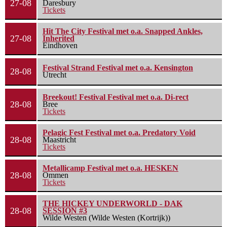
27-08
Daresbury
Tickets
Hit The City Festival met o.a. Snapped Ankles,
27-08
Inherited
Eindhoven
Festival Strand Festival met o.a. Kensington
28-08
Utrecht
Breekout! Festival Festival met o.a. Di-rect
28-08
Bree
Tickets
Pelagic Fest Festival met o.a. Predatory Void
28-08
Maastricht
Tickets
Metallicamp Festival met o.a. HESKEN
28-08
Ommen
Tickets
THE HICKEY UNDERWORLD - DAK
28-08
SESSION #3
Wilde Westen (Wilde Westen (Kortrijk))