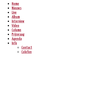
Home
Nieuws
Live
Album
Interview
Video
Column
Prijsvraag
Agenda
Info
Contact
Colofon