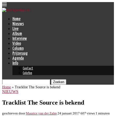
Home
Nieuws
Live
Album
Interview
Video
Column
Prijsvraag
Agenda
Info
Contact
Colofon
Zoeken
Home
»
Tracklist The Source is bekend
NIEUWS
Tracklist The Source is bekend
geschreven door
Maurice van der Zalm
24 januari 2017
607
views
1 minuten