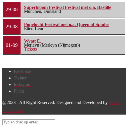
Superbloom Festival Festival met o.a. Bastille
29-08
Munchen, Duitsland
Popelucht Festival met o.a. Queen of Spades
29-08
Etten-Leur
Wyatt E.
01-09
Merleyn (Merleyn (Nijmegen))
Tickets
Facebook
Twitter
Instagram
Flickr
@2023 - All Right Reserved. Designed and Developed by
Harm
Lourenssen