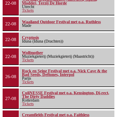
22-08
Modder, Terzij De Horde
Utrecht
Tickets
Waailand Outdoor Festival met o.a. Ruthless
22-08
Made
Cryptosis
22-08
Iduna (Iduna (Drachten))
Wolfmother
22-08
Muziekgieterij (Muziekgieterij (Maastricht))
Tickets
Rock en Seine Festival met o.a. Nick Cave & the
Bad Seeds, Deftones, Interpol
26-08
Parijs
Tickets
CuliNESSE Festival met o.a. Kensington, Di-rect,
The Dirty Daddies
27-08
Rotterdam
Tickets
Creamfields Festival met o.a. Faithless