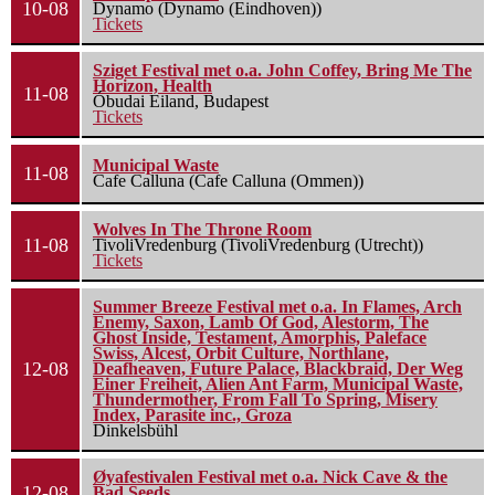
10-08
Dynamo (Dynamo (Eindhoven))
Tickets
Sziget Festival met o.a. John Coffey, Bring Me The
Horizon, Health
11-08
Óbudai Eiland, Budapest
Tickets
Municipal Waste
11-08
Cafe Calluna (Cafe Calluna (Ommen))
Wolves In The Throne Room
11-08
TivoliVredenburg (TivoliVredenburg (Utrecht))
Tickets
Summer Breeze Festival met o.a. In Flames, Arch
Enemy, Saxon, Lamb Of God, Alestorm, The
Ghost Inside, Testament, Amorphis, Paleface
Swiss, Alcest, Orbit Culture, Northlane,
12-08
Deafheaven, Future Palace, Blackbraid, Der Weg
Einer Freiheit, Alien Ant Farm, Municipal Waste,
Thundermother, From Fall To Spring, Misery
Index, Parasite inc., Groza
Dinkelsbühl
Øyafestivalen Festival met o.a. Nick Cave & the
12-08
Bad Seeds