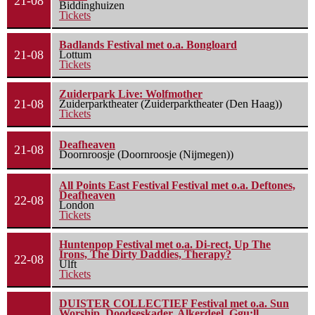
21-08
Biddinghuizen
Tickets
Badlands Festival met o.a. Bongloard
21-08
Lottum
Tickets
Zuiderpark Live: Wolfmother
21-08
Zuiderparktheater (Zuiderparktheater (Den Haag))
Tickets
Deafheaven
21-08
Doornroosje (Doornroosje (Nijmegen))
All Points East Festival Festival met o.a. Deftones,
Deafheaven
22-08
London
Tickets
Huntenpop Festival met o.a. Di-rect, Up The
Irons, The Dirty Daddies, Therapy?
22-08
Ulft
Tickets
DUISTER COLLECTIEF Festival met o.a. Sun
Worship, Doodseskader, Alkerdeel, Ggu:ll,