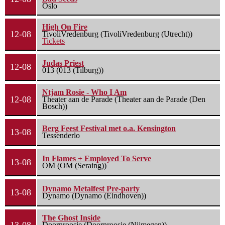
Oslo
High On Fire
12-08
TivoliVredenburg (TivoliVredenburg (Utrecht))
Tickets
Judas Priest
12-08
013 (013 (Tilburg))
Ntjam Rosie - Who I Am
12-08
Theater aan de Parade (Theater aan de Parade (Den
Bosch))
Berg Feest Festival met o.a. Kensington
13-08
Tessenderlo
In Flames + Employed To Serve
13-08
OM (OM (Seraing))
Dynamo Metalfest Pre-party
13-08
Dynamo (Dynamo (Eindhoven))
The Ghost Inside
Doornroosje (Doornroosje (Nijmegen))