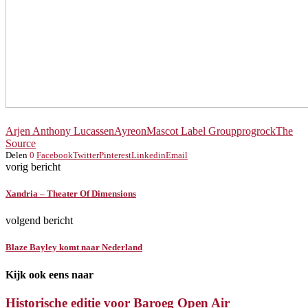
Arjen Anthony Lucassen
Ayreon
Mascot Label Group
progrock
The
Source
Delen
0
Facebook
Twitter
Pinterest
Linkedin
Email
vorig bericht
Xandria – Theater Of Dimensions
volgend bericht
Blaze Bayley komt naar Nederland
Kijk ook eens naar
Historische editie voor Baroeg Open Air