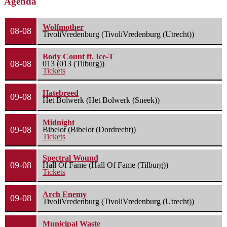
Agenda
Wolfmother
08-08
TivoliVredenburg (TivoliVredenburg (Utrecht))
Body Count ft. Ice-T
08-08
013 (013 (Tilburg))
Tickets
Hatebreed
09-08
Het Bolwerk (Het Bolwerk (Sneek))
Midnight
09-08
Bibelot (Bibelot (Dordrecht))
Tickets
Spectral Wound
09-08
Hall Of Fame (Hall Of Fame (Tilburg))
Tickets
Arch Enemy
09-08
TivoliVredenburg (TivoliVredenburg (Utrecht))
Municipal Waste