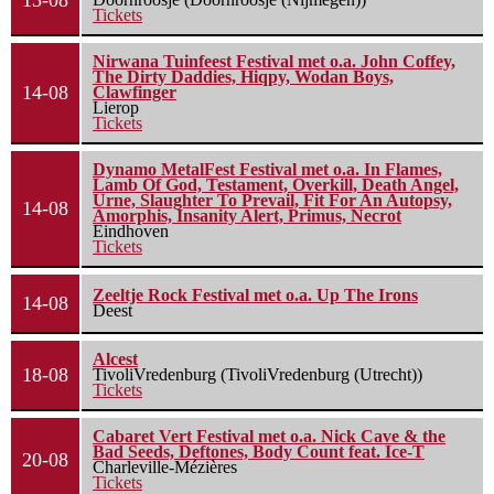
13-08
Tickets
Nirwana Tuinfeest Festival met o.a. John Coffey,
The Dirty Daddies, Hiqpy, Wodan Boys,
14-08
Clawfinger
Lierop
Tickets
Dynamo MetalFest Festival met o.a. In Flames,
Lamb Of God, Testament, Overkill, Death Angel,
Urne, Slaughter To Prevail, Fit For An Autopsy,
14-08
Amorphis, Insanity Alert, Primus, Necrot
Eindhoven
Tickets
Zeeltje Rock Festival met o.a. Up The Irons
14-08
Deest
Alcest
18-08
TivoliVredenburg (TivoliVredenburg (Utrecht))
Tickets
Cabaret Vert Festival met o.a. Nick Cave & the
Bad Seeds, Deftones, Body Count feat. Ice-T
20-08
Charleville-Mézières
Tickets