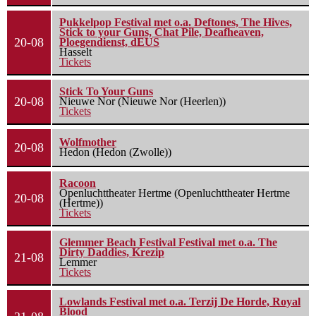
Pukkelpop Festival met o.a. Deftones, The Hives,
Stick to your Guns, Chat Pile, Deafheaven,
20-08
Ploegendienst, dEUS
Hasselt
Tickets
Stick To Your Guns
20-08
Nieuwe Nor (Nieuwe Nor (Heerlen))
Tickets
Wolfmother
20-08
Hedon (Hedon (Zwolle))
Racoon
Openluchttheater Hertme (Openluchttheater Hertme
20-08
(Hertme))
Tickets
Glemmer Beach Festival Festival met o.a. The
Dirty Daddies, Krezip
21-08
Lemmer
Tickets
Lowlands Festival met o.a. Terzij De Horde, Royal
Blood